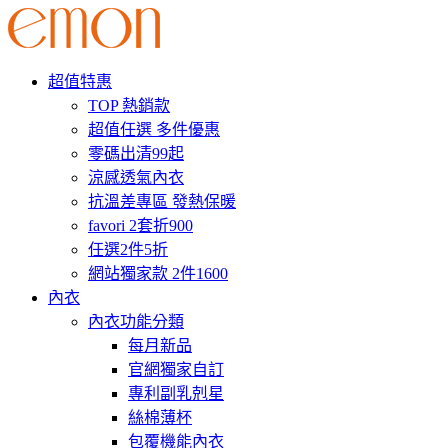
超值特惠
TOP 熱銷款
超值任選 多件優惠
零碼出清99起
涼感透氣內衣
抗溫差專區 發熱保暖
favori 2套折900
任選2件5折
網站獨家款 2件1600
內衣
內衣功能分類
每月新品
官網獨家自訂
專利副乳剋星
絲棉薄杯
包覆機能內衣