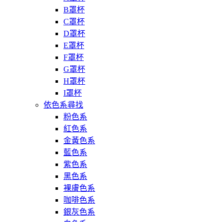
B罩杯
C罩杯
D罩杯
E罩杯
F罩杯
G罩杯
H罩杯
I罩杯
依色系尋找
粉色系
紅色系
金黃色系
藍色系
紫色系
黑色系
裸膚色系
咖啡色系
銀灰色系