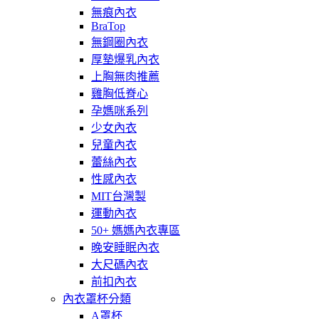
無痕內衣
BraTop
無鋼圈內衣
厚墊爆乳內衣
上胸無肉推薦
雞胸低脊心
孕媽咪系列
少女內衣
兒童內衣
蕾絲內衣
性感內衣
MIT台灣製
運動內衣
50+ 媽媽內衣專區
晚安睡眠內衣
大尺碼內衣
前扣內衣
內衣罩杯分類
A罩杯