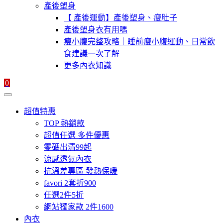
產後塑身
【 產後運動】產後塑身、瘦肚子
產後塑身衣有用嗎
瘦小腹完整攻略｜睡前瘦小腹運動、日常飲
食建議一次了解
更多內衣知識
0
超值特惠
TOP 熱銷款
超值任選 多件優惠
零碼出清99起
涼感透氣內衣
抗溫差專區 發熱保暖
favori 2套折900
任選2件5折
網站獨家款 2件1600
內衣