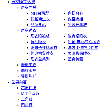
居家睡衣/內搭
居家內搭
MIT台灣製
內搭背心
保暖衛生衣
內搭襯裙
兒童背心
竹紗棉纖維
居家睡衣
睡衣睡褲組
連身裙睡衣
長袖睡衣
短袖/無袖/背心睡衣
細肩帶性感睡衣
洋裝 外罩衫 2件式
經典棉質睡衣
柔滑緞面睡衣
睡衣全系列
塑身美體
機能束衣
曲線束褲
豐挺胸托
型男內著
超值任選
MIT台灣製
三角褲
四角褲