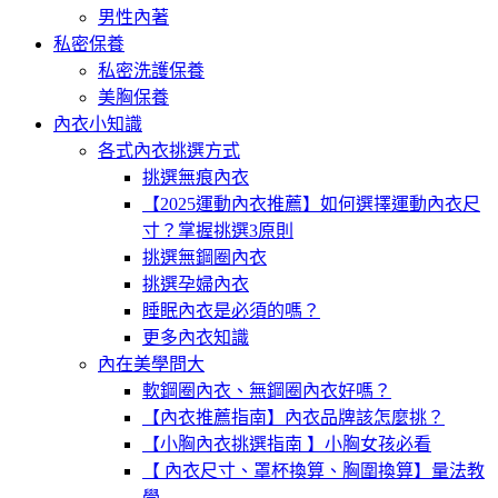
男性內著
私密保養
私密洗護保養
美胸保養
內衣小知識
各式內衣挑選方式
挑選無痕內衣
【2025運動內衣推薦】如何選擇運動內衣尺
寸？掌握挑選3原則
挑選無鋼圈內衣
挑選孕婦內衣
睡眠內衣是必須的嗎？
更多內衣知識
內在美學問大
軟鋼圈內衣、無鋼圈內衣好嗎？
【內衣推薦指南】內衣品牌該怎麼挑？
【小胸內衣挑選指南 】小胸女孩必看
【 內衣尺寸、罩杯換算、胸圍換算】量法教
學