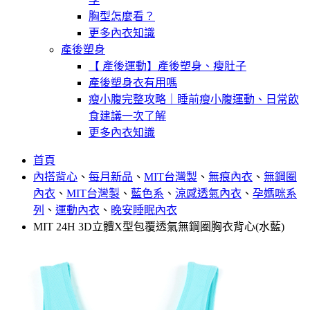
胸型怎麼看？
更多內衣知識
產後塑身
【 產後運動】產後塑身、瘦肚子
產後塑身衣有用嗎
瘦小腹完整攻略｜睡前瘦小腹運動、日常飲
食建議一次了解
更多內衣知識
首頁
內搭背心
、
每月新品
、
MIT台灣製
、
無痕內衣
、
無鋼圈
內衣
、
MIT台灣製
、
藍色系
、
涼感透氣內衣
、
孕媽咪系
列
、
運動內衣
、
晚安睡眠內衣
MIT 24H 3D立體X型包覆透氣無鋼圈胸衣背心(水藍)