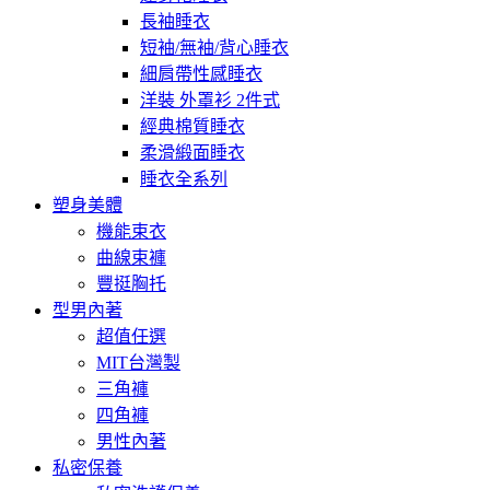
長袖睡衣
短袖/無袖/背心睡衣
細肩帶性感睡衣
洋裝 外罩衫 2件式
經典棉質睡衣
柔滑緞面睡衣
睡衣全系列
塑身美體
機能束衣
曲線束褲
豐挺胸托
型男內著
超值任選
MIT台灣製
三角褲
四角褲
男性內著
私密保養