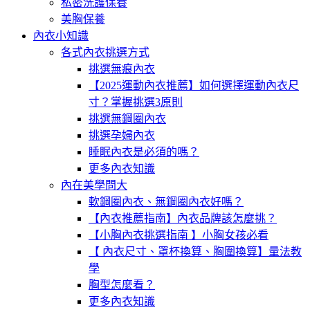
私密洗護保養
美胸保養
內衣小知識
各式內衣挑選方式
挑選無痕內衣
【2025運動內衣推薦】如何選擇運動內衣尺
寸？掌握挑選3原則
挑選無鋼圈內衣
挑選孕婦內衣
睡眠內衣是必須的嗎？
更多內衣知識
內在美學問大
軟鋼圈內衣、無鋼圈內衣好嗎？
【內衣推薦指南】內衣品牌該怎麼挑？
【小胸內衣挑選指南 】小胸女孩必看
【 內衣尺寸、罩杯換算、胸圍換算】量法教
學
胸型怎麼看？
更多內衣知識