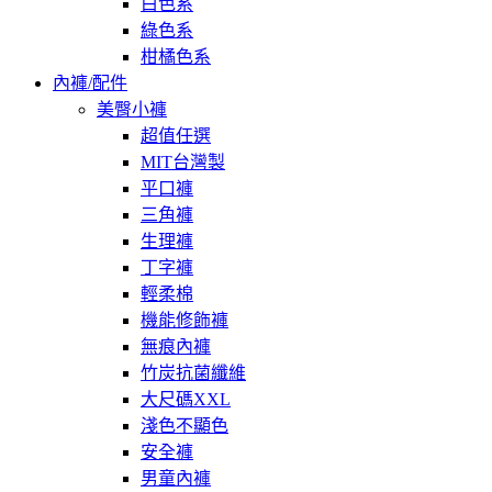
白色系
綠色系
柑橘色系
內褲/配件
美臀小褲
超值任選
MIT台灣製
平口褲
三角褲
生理褲
丁字褲
輕柔棉
機能修飾褲
無痕內褲
竹炭抗菌纖維
大尺碼XXL
淺色不顯色
安全褲
男童內褲