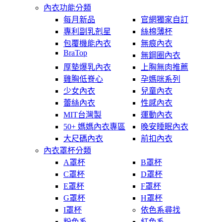
內衣功能分類
每月新品
官網獨家自訂
專利副乳剋星
絲棉薄杯
包覆機能內衣
無痕內衣
BraTop
無鋼圈內衣
厚墊爆乳內衣
上胸無肉推薦
雞胸低脊心
孕媽咪系列
少女內衣
兒童內衣
蕾絲內衣
性感內衣
MIT台灣製
運動內衣
50+ 媽媽內衣專區
晚安睡眠內衣
大尺碼內衣
前扣內衣
內衣罩杯分類
A罩杯
B罩杯
C罩杯
D罩杯
E罩杯
F罩杯
G罩杯
H罩杯
I罩杯
依色系尋找
粉色系
紅色系