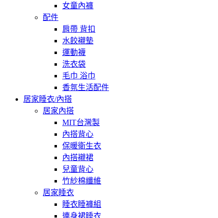
女童內褲
配件
肩帶 背扣
水餃襯墊
運動襪
洗衣袋
毛巾 浴巾
香氛生活配件
居家睡衣/內搭
居家內搭
MIT台灣製
內搭背心
保暖衛生衣
內搭襯裙
兒童背心
竹紗棉纖維
居家睡衣
睡衣睡褲組
連身裙睡衣