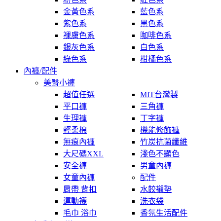
金黃色系
藍色系
紫色系
黑色系
裸膚色系
咖啡色系
銀灰色系
白色系
綠色系
柑橘色系
內褲/配件
美臀小褲
超值任選
MIT台灣製
平口褲
三角褲
生理褲
丁字褲
輕柔棉
機能修飾褲
無痕內褲
竹炭抗菌纖維
大尺碼XXL
淺色不顯色
安全褲
男童內褲
女童內褲
配件
肩帶 背扣
水餃襯墊
運動襪
洗衣袋
毛巾 浴巾
香氛生活配件