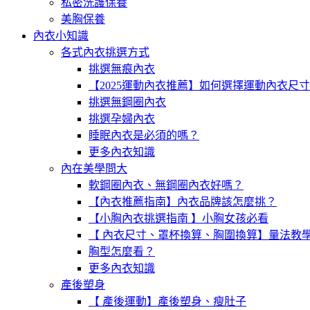
私密洗護保養
美胸保養
內衣小知識
各式內衣挑選方式
挑選無痕內衣
【2025運動內衣推薦】如何選擇運動內衣尺
挑選無鋼圈內衣
挑選孕婦內衣
睡眠內衣是必須的嗎？
更多內衣知識
內在美學問大
軟鋼圈內衣、無鋼圈內衣好嗎？
【內衣推薦指南】內衣品牌該怎麼挑？
【小胸內衣挑選指南 】小胸女孩必看
【 內衣尺寸、罩杯換算、胸圍換算】量法教
胸型怎麼看？
更多內衣知識
產後塑身
【 產後運動】產後塑身、瘦肚子