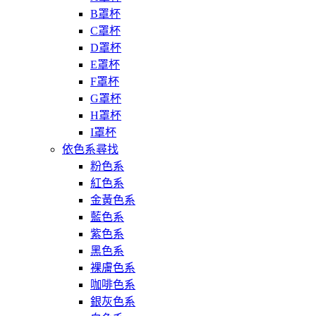
B罩杯
C罩杯
D罩杯
E罩杯
F罩杯
G罩杯
H罩杯
I罩杯
依色系尋找
粉色系
紅色系
金黃色系
藍色系
紫色系
黑色系
裸膚色系
咖啡色系
銀灰色系