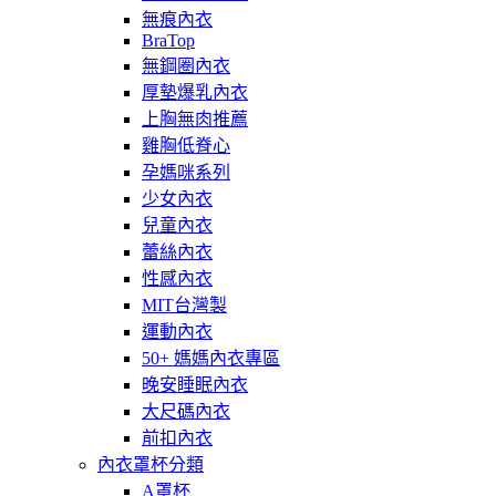
無痕內衣
BraTop
無鋼圈內衣
厚墊爆乳內衣
上胸無肉推薦
雞胸低脊心
孕媽咪系列
少女內衣
兒童內衣
蕾絲內衣
性感內衣
MIT台灣製
運動內衣
50+ 媽媽內衣專區
晚安睡眠內衣
大尺碼內衣
前扣內衣
內衣罩杯分類
A罩杯