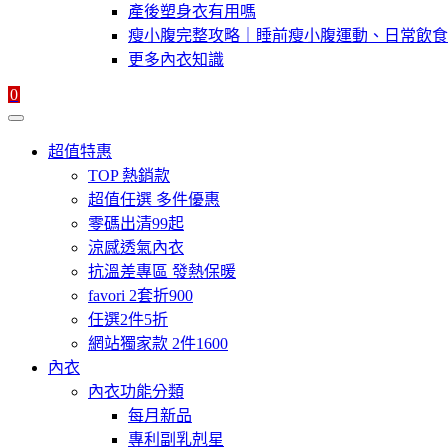
產後塑身衣有用嗎
瘦小腹完整攻略｜睡前瘦小腹運動、日常飲食
更多內衣知識
0
超值特惠
TOP 熱銷款
超值任選 多件優惠
零碼出清99起
涼感透氣內衣
抗溫差專區 發熱保暖
favori 2套折900
任選2件5折
網站獨家款 2件1600
內衣
內衣功能分類
每月新品
專利副乳剋星