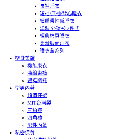
長袖睡衣
短袖/無袖/背心睡衣
細肩帶性感睡衣
洋裝 外罩衫 2件式
經典棉質睡衣
柔滑緞面睡衣
睡衣全系列
塑身美體
機能束衣
曲線束褲
豐挺胸托
型男內著
超值任選
MIT台灣製
三角褲
四角褲
男性內著
私密保養