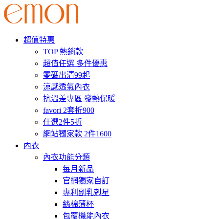
超值特惠
TOP 熱銷款
超值任選 多件優惠
零碼出清99起
涼感透氣內衣
抗溫差專區 發熱保暖
favori 2套折900
任選2件5折
網站獨家款 2件1600
內衣
內衣功能分類
每月新品
官網獨家自訂
專利副乳剋星
絲棉薄杯
包覆機能內衣