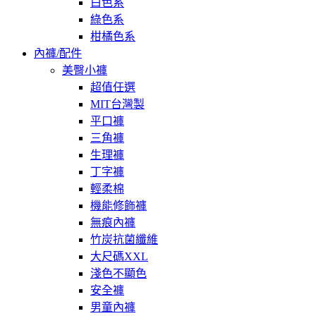
白色系
綠色系
柑橘色系
內褲/配件
美臀小褲
超值任選
MIT台灣製
平口褲
三角褲
生理褲
丁字褲
輕柔棉
機能修飾褲
無痕內褲
竹炭抗菌纖維
大尺碼XXL
淺色不顯色
安全褲
男童內褲