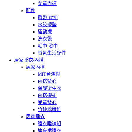
女童內褲
配件
肩帶 背扣
水餃襯墊
運動襪
洗衣袋
毛巾 浴巾
香氛生活配件
居家睡衣/內搭
居家內搭
MIT台灣製
內搭背心
保暖衛生衣
內搭襯裙
兒童背心
竹紗棉纖維
居家睡衣
睡衣睡褲組
連身裙睡衣