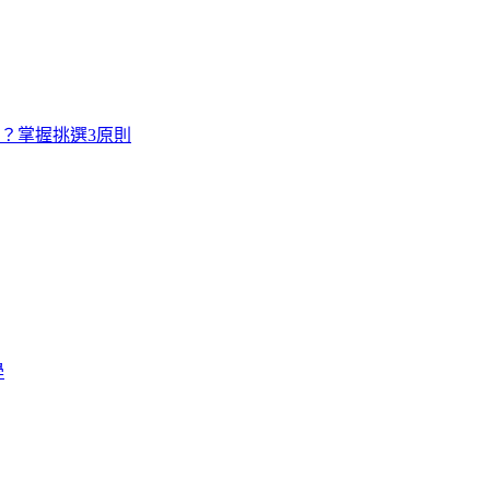
寸？掌握挑選3原則
學