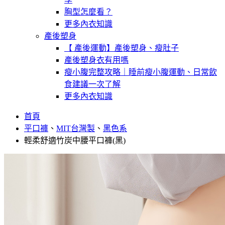
胸型怎麼看？
更多內衣知識
產後塑身
【 產後運動】產後塑身、瘦肚子
產後塑身衣有用嗎
瘦小腹完整攻略｜睡前瘦小腹運動、日常飲
食建議一次了解
更多內衣知識
首頁
平口褲
、
MIT台灣製
、
黑色系
輕柔舒適竹炭中腰平口褲(黑)