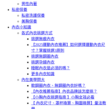
男性內著
私密保養
私密洗護保養
美胸保養
內衣小知識
各式內衣挑選方式
挑選無痕內衣
【2025運動內衣推薦】如何選擇運動內衣尺
寸？掌握挑選3原則
挑選無鋼圈內衣
挑選孕婦內衣
睡眠內衣是必須的嗎？
更多內衣知識
內在美學問大
軟鋼圈內衣、無鋼圈內衣好嗎？
【內衣推薦指南】內衣品牌該怎麼挑？
【小胸內衣挑選指南 】小胸女孩必看
【 內衣尺寸、罩杯換算、胸圍換算】量法教
學