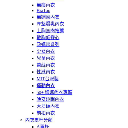
無痕內衣
BraTop
無鋼圈內衣
厚墊爆乳內衣
上胸無肉推薦
雞胸低脊心
孕媽咪系列
少女內衣
兒童內衣
蕾絲內衣
性感內衣
MIT台灣製
運動內衣
50+ 媽媽內衣專區
晚安睡眠內衣
大尺碼內衣
前扣內衣
內衣罩杯分類
A罩杯