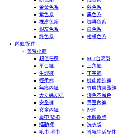
金黃色系
藍色系
紫色系
黑色系
裸膚色系
咖啡色系
銀灰色系
白色系
綠色系
柑橘色系
內褲/配件
美臀小褲
超值任選
MIT台灣製
平口褲
三角褲
生理褲
丁字褲
輕柔棉
機能修飾褲
無痕內褲
竹炭抗菌纖維
大尺碼XXL
淺色不顯色
安全褲
男童內褲
女童內褲
配件
肩帶 背扣
水餃襯墊
運動襪
洗衣袋
毛巾 浴巾
香氛生活配件