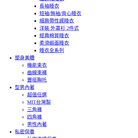
長袖睡衣
短袖/無袖/背心睡衣
細肩帶性感睡衣
洋裝 外罩衫 2件式
經典棉質睡衣
柔滑緞面睡衣
睡衣全系列
塑身美體
機能束衣
曲線束褲
豐挺胸托
型男內著
超值任選
MIT台灣製
三角褲
四角褲
男性內著
私密保養