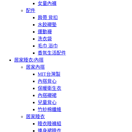
女童內褲
配件
肩帶 背扣
水餃襯墊
運動襪
洗衣袋
毛巾 浴巾
香氛生活配件
居家睡衣/內搭
居家內搭
MIT台灣製
內搭背心
保暖衛生衣
內搭襯裙
兒童背心
竹紗棉纖維
居家睡衣
睡衣睡褲組
連身裙睡衣