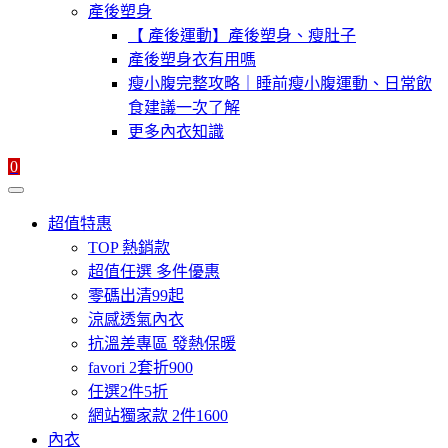
產後塑身
【 產後運動】產後塑身、瘦肚子
產後塑身衣有用嗎
瘦小腹完整攻略｜睡前瘦小腹運動、日常飲
食建議一次了解
更多內衣知識
0
超值特惠
TOP 熱銷款
超值任選 多件優惠
零碼出清99起
涼感透氣內衣
抗溫差專區 發熱保暖
favori 2套折900
任選2件5折
網站獨家款 2件1600
內衣