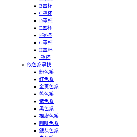
B罩杯
C罩杯
D罩杯
E罩杯
F罩杯
G罩杯
H罩杯
I罩杯
依色系尋找
粉色系
紅色系
金黃色系
藍色系
紫色系
黑色系
裸膚色系
咖啡色系
銀灰色系