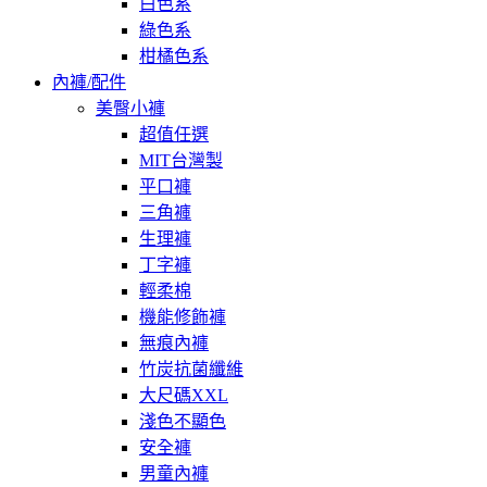
白色系
綠色系
柑橘色系
內褲/配件
美臀小褲
超值任選
MIT台灣製
平口褲
三角褲
生理褲
丁字褲
輕柔棉
機能修飾褲
無痕內褲
竹炭抗菌纖維
大尺碼XXL
淺色不顯色
安全褲
男童內褲