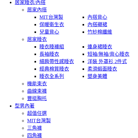
居家睡衣/內搭
居家內搭
MIT台灣製
內搭背心
保暖衛生衣
內搭襯裙
兒童背心
竹紗棉纖維
居家睡衣
睡衣睡褲組
連身裙睡衣
長袖睡衣
短袖/無袖/背心睡衣
細肩帶性感睡衣
洋裝 外罩衫 2件式
經典棉質睡衣
柔滑緞面睡衣
睡衣全系列
塑身美體
機能束衣
曲線束褲
豐挺胸托
型男內著
超值任選
MIT台灣製
三角褲
四角褲