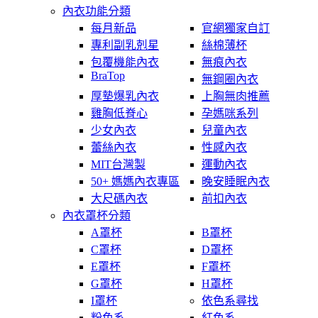
內衣功能分類
每月新品
官網獨家自訂
專利副乳剋星
絲棉薄杯
包覆機能內衣
無痕內衣
BraTop
無鋼圈內衣
厚墊爆乳內衣
上胸無肉推薦
雞胸低脊心
孕媽咪系列
少女內衣
兒童內衣
蕾絲內衣
性感內衣
MIT台灣製
運動內衣
50+ 媽媽內衣專區
晚安睡眠內衣
大尺碼內衣
前扣內衣
內衣罩杯分類
A罩杯
B罩杯
C罩杯
D罩杯
E罩杯
F罩杯
G罩杯
H罩杯
I罩杯
依色系尋找
粉色系
紅色系