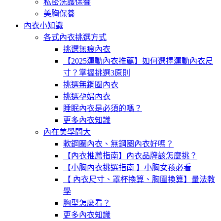
私密洗護保養
美胸保養
內衣小知識
各式內衣挑選方式
挑選無痕內衣
【2025運動內衣推薦】如何選擇運動內衣尺
寸？掌握挑選3原則
挑選無鋼圈內衣
挑選孕婦內衣
睡眠內衣是必須的嗎？
更多內衣知識
內在美學問大
軟鋼圈內衣、無鋼圈內衣好嗎？
【內衣推薦指南】內衣品牌該怎麼挑？
【小胸內衣挑選指南 】小胸女孩必看
【 內衣尺寸、罩杯換算、胸圍換算】量法教
學
胸型怎麼看？
更多內衣知識