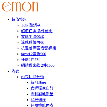
超值特惠
TOP 熱銷款
超值任選 多件優惠
零碼出清99起
涼感透氣內衣
抗溫差專區 發熱保暖
favori 2套折900
任選2件5折
網站獨家款 2件1600
內衣
內衣功能分類
每月新品
官網獨家自訂
專利副乳剋星
絲棉薄杯
包覆機能內衣