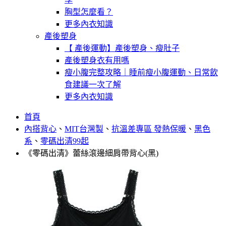
胸型怎麼看？
更多內衣知識
產後塑身
【 產後運動】產後塑身、瘦肚子
產後塑身衣有用嗎
瘦小腹完整攻略｜睡前瘦小腹運動、日常飲
食建議一次了解
更多內衣知識
首頁
內搭背心
、
MIT台灣製
、
抗溫差專區 發熱保暖
、
黑色
系
、
零碼出清99起
《零碼出清》蕾絲滾邊細肩帶背心(黑)