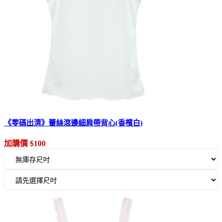
《零碼出清》蕾絲滾邊細肩帶背心(香檳白)
加購價 $100