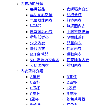
內衣功能分類
每月新品
官網獨家自訂
專利副乳剋星
絲棉薄杯
包覆機能內衣
無痕內衣
BraTop
無鋼圈內衣
厚墊爆乳內衣
上胸無肉推薦
雞胸低脊心
孕媽咪系列
少女內衣
兒童內衣
蕾絲內衣
性感內衣
MIT台灣製
運動內衣
50+ 媽媽內衣專區
晚安睡眠內衣
大尺碼內衣
前扣內衣
內衣罩杯分類
A罩杯
B罩杯
C罩杯
D罩杯
E罩杯
F罩杯
G罩杯
H罩杯
I罩杯
依色系尋找
粉色系
紅色系