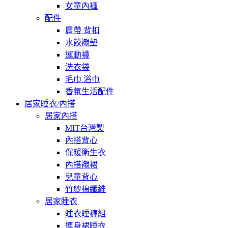
女童內褲
配件
肩帶 背扣
水餃襯墊
運動襪
洗衣袋
毛巾 浴巾
香氛生活配件
居家睡衣/內搭
居家內搭
MIT台灣製
內搭背心
保暖衛生衣
內搭襯裙
兒童背心
竹紗棉纖維
居家睡衣
睡衣睡褲組
連身裙睡衣