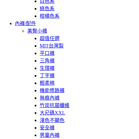
白色系
綠色系
柑橘色系
內褲/配件
美臀小褲
超值任選
MIT台灣製
平口褲
三角褲
生理褲
丁字褲
輕柔棉
機能修飾褲
無痕內褲
竹炭抗菌纖維
大尺碼XXL
淺色不顯色
安全褲
男童內褲