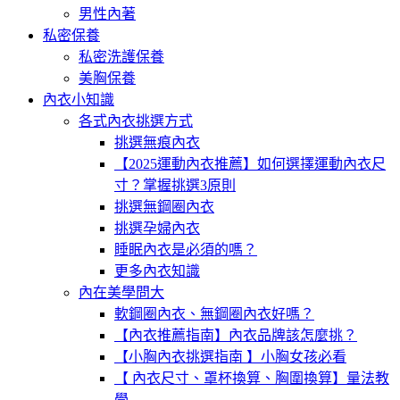
男性內著
私密保養
私密洗護保養
美胸保養
內衣小知識
各式內衣挑選方式
挑選無痕內衣
【2025運動內衣推薦】如何選擇運動內衣尺
寸？掌握挑選3原則
挑選無鋼圈內衣
挑選孕婦內衣
睡眠內衣是必須的嗎？
更多內衣知識
內在美學問大
軟鋼圈內衣、無鋼圈內衣好嗎？
【內衣推薦指南】內衣品牌該怎麼挑？
【小胸內衣挑選指南 】小胸女孩必看
【 內衣尺寸、罩杯換算、胸圍換算】量法教
學