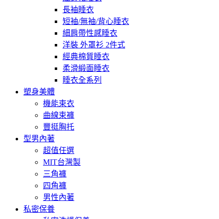
長袖睡衣
短袖/無袖/背心睡衣
細肩帶性感睡衣
洋裝 外罩衫 2件式
經典棉質睡衣
柔滑緞面睡衣
睡衣全系列
塑身美體
機能束衣
曲線束褲
豐挺胸托
型男內著
超值任選
MIT台灣製
三角褲
四角褲
男性內著
私密保養