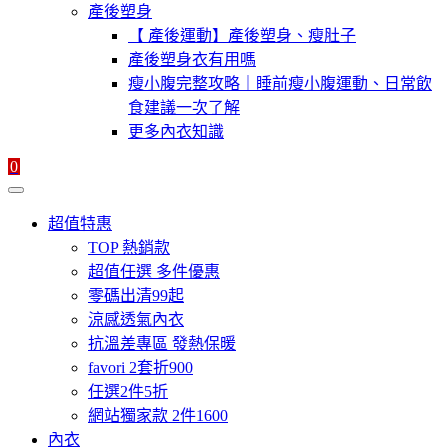
產後塑身
【 產後運動】產後塑身、瘦肚子
產後塑身衣有用嗎
瘦小腹完整攻略｜睡前瘦小腹運動、日常飲
食建議一次了解
更多內衣知識
0
超值特惠
TOP 熱銷款
超值任選 多件優惠
零碼出清99起
涼感透氣內衣
抗溫差專區 發熱保暖
favori 2套折900
任選2件5折
網站獨家款 2件1600
內衣