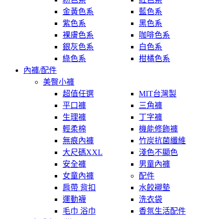
金黃色系
藍色系
紫色系
黑色系
裸膚色系
咖啡色系
銀灰色系
白色系
綠色系
柑橘色系
內褲/配件
美臀小褲
超值任選
MIT台灣製
平口褲
三角褲
生理褲
丁字褲
輕柔棉
機能修飾褲
無痕內褲
竹炭抗菌纖維
大尺碼XXL
淺色不顯色
安全褲
男童內褲
女童內褲
配件
肩帶 背扣
水餃襯墊
運動襪
洗衣袋
毛巾 浴巾
香氛生活配件