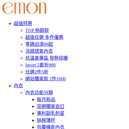
超值特惠
TOP 熱銷款
超值任選 多件優惠
零碼出清99起
涼感透氣內衣
抗溫差專區 發熱保暖
favori 2套折900
任選2件5折
網站獨家款 2件1600
內衣
內衣功能分類
每月新品
官網獨家自訂
專利副乳剋星
絲棉薄杯
包覆機能內衣