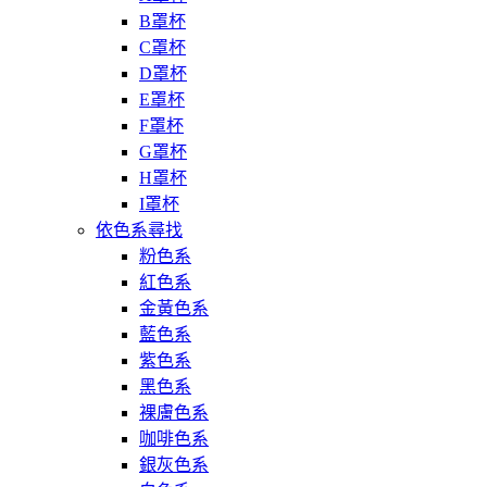
B罩杯
C罩杯
D罩杯
E罩杯
F罩杯
G罩杯
H罩杯
I罩杯
依色系尋找
粉色系
紅色系
金黃色系
藍色系
紫色系
黑色系
裸膚色系
咖啡色系
銀灰色系