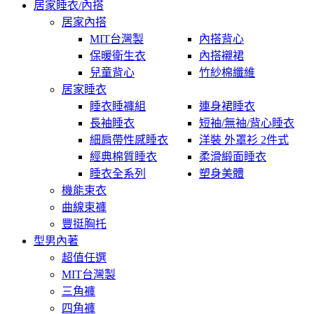
居家睡衣/內搭
居家內搭
MIT台灣製
內搭背心
保暖衛生衣
內搭襯裙
兒童背心
竹紗棉纖維
居家睡衣
睡衣睡褲組
連身裙睡衣
長袖睡衣
短袖/無袖/背心睡衣
細肩帶性感睡衣
洋裝 外罩衫 2件式
經典棉質睡衣
柔滑緞面睡衣
睡衣全系列
塑身美體
機能束衣
曲線束褲
豐挺胸托
型男內著
超值任選
MIT台灣製
三角褲
四角褲