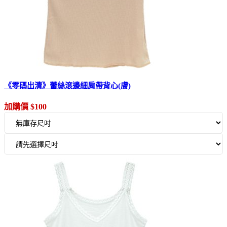
《零碼出清》蕾絲滾邊細肩帶背心(膚)
加購價 $100