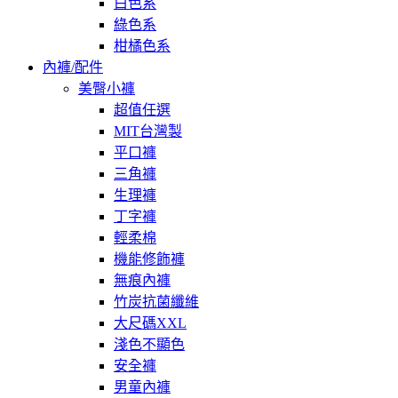
白色系
綠色系
柑橘色系
內褲/配件
美臀小褲
超值任選
MIT台灣製
平口褲
三角褲
生理褲
丁字褲
輕柔棉
機能修飾褲
無痕內褲
竹炭抗菌纖維
大尺碼XXL
淺色不顯色
安全褲
男童內褲