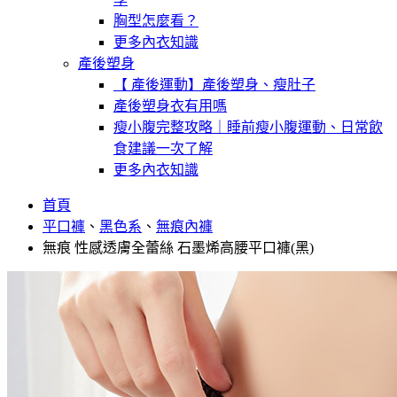
胸型怎麼看？
更多內衣知識
產後塑身
【 產後運動】產後塑身、瘦肚子
產後塑身衣有用嗎
瘦小腹完整攻略｜睡前瘦小腹運動、日常飲
食建議一次了解
更多內衣知識
首頁
平口褲
、
黑色系
、
無痕內褲
無痕 性感透膚全蕾絲 石墨烯高腰平口褲(黑)