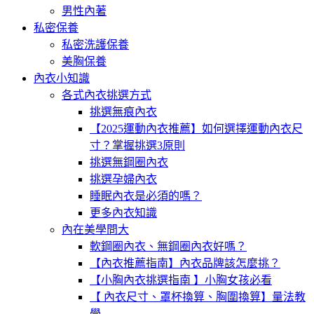
男性內著
私密保養
私密洗護保養
美胸保養
內衣小知識
各式內衣挑選方式
挑選無痕內衣
【2025運動內衣推薦】如何選擇運動內衣尺
寸？掌握挑選3原則
挑選無鋼圈內衣
挑選孕婦內衣
睡眠內衣是必須的嗎？
更多內衣知識
內在美學問大
軟鋼圈內衣、無鋼圈內衣好嗎？
【內衣推薦指南】內衣品牌該怎麼挑？
【小胸內衣挑選指南 】小胸女孩必看
【 內衣尺寸、罩杯換算、胸圍換算】量法教
學