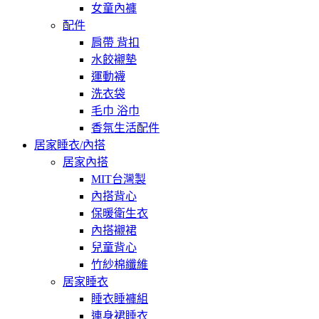
女童內褲
配件
肩帶 背扣
水餃襯墊
運動襪
洗衣袋
毛巾 浴巾
香氛生活配件
居家睡衣/內搭
居家內搭
MIT台灣製
內搭背心
保暖衛生衣
內搭襯裙
兒童背心
竹紗棉纖維
居家睡衣
睡衣睡褲組
連身裙睡衣