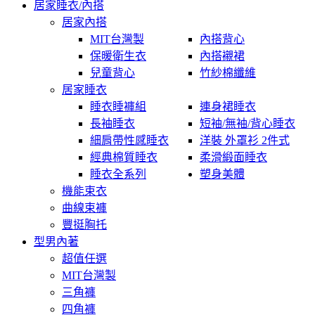
居家睡衣/內搭
居家內搭
MIT台灣製
內搭背心
保暖衛生衣
內搭襯裙
兒童背心
竹紗棉纖維
居家睡衣
睡衣睡褲組
連身裙睡衣
長袖睡衣
短袖/無袖/背心睡衣
細肩帶性感睡衣
洋裝 外罩衫 2件式
經典棉質睡衣
柔滑緞面睡衣
睡衣全系列
塑身美體
機能束衣
曲線束褲
豐挺胸托
型男內著
超值任選
MIT台灣製
三角褲
四角褲