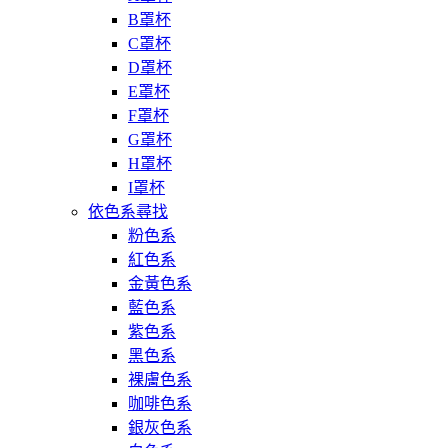
B罩杯
C罩杯
D罩杯
E罩杯
F罩杯
G罩杯
H罩杯
I罩杯
依色系尋找
粉色系
紅色系
金黃色系
藍色系
紫色系
黑色系
裸膚色系
咖啡色系
銀灰色系