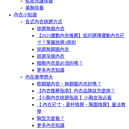
私密洗護保養
美胸保養
內衣小知識
各式內衣挑選方式
挑選無痕內衣
【2025運動內衣推薦】如何選擇運動內衣尺
寸？掌握挑選3原則
挑選無鋼圈內衣
挑選孕婦內衣
睡眠內衣是必須的嗎？
更多內衣知識
內在美學問大
軟鋼圈內衣、無鋼圈內衣好嗎？
【內衣推薦指南】內衣品牌該怎麼挑？
【小胸內衣挑選指南 】小胸女孩必看
【 內衣尺寸、罩杯換算、胸圍換算】量法教
學
胸型怎麼看？
更多內衣知識