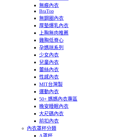
無痕內衣
BraTop
無鋼圈內衣
厚墊爆乳內衣
上胸無肉推薦
雞胸低脊心
孕媽咪系列
少女內衣
兒童內衣
蕾絲內衣
性感內衣
MIT台灣製
運動內衣
50+ 媽媽內衣專區
晚安睡眠內衣
大尺碼內衣
前扣內衣
內衣罩杯分類
A罩杯