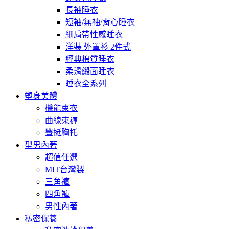
長袖睡衣
短袖/無袖/背心睡衣
細肩帶性感睡衣
洋裝 外罩衫 2件式
經典棉質睡衣
柔滑緞面睡衣
睡衣全系列
塑身美體
機能束衣
曲線束褲
豐挺胸托
型男內著
超值任選
MIT台灣製
三角褲
四角褲
男性內著
私密保養