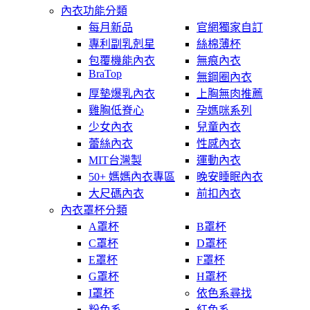
內衣功能分類
每月新品
官網獨家自訂
專利副乳剋星
絲棉薄杯
包覆機能內衣
無痕內衣
BraTop
無鋼圈內衣
厚墊爆乳內衣
上胸無肉推薦
雞胸低脊心
孕媽咪系列
少女內衣
兒童內衣
蕾絲內衣
性感內衣
MIT台灣製
運動內衣
50+ 媽媽內衣專區
晚安睡眠內衣
大尺碼內衣
前扣內衣
內衣罩杯分類
A罩杯
B罩杯
C罩杯
D罩杯
E罩杯
F罩杯
G罩杯
H罩杯
I罩杯
依色系尋找
粉色系
紅色系