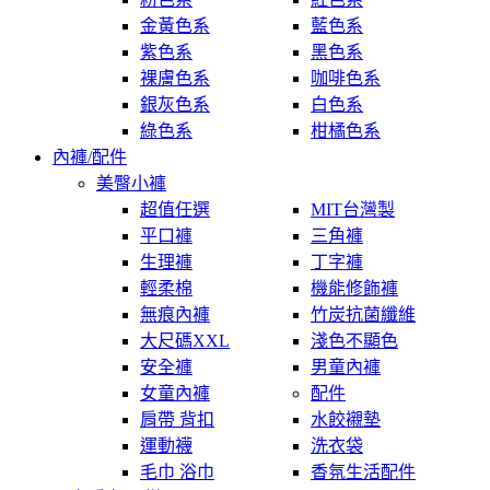
金黃色系
藍色系
紫色系
黑色系
裸膚色系
咖啡色系
銀灰色系
白色系
綠色系
柑橘色系
內褲/配件
美臀小褲
超值任選
MIT台灣製
平口褲
三角褲
生理褲
丁字褲
輕柔棉
機能修飾褲
無痕內褲
竹炭抗菌纖維
大尺碼XXL
淺色不顯色
安全褲
男童內褲
女童內褲
配件
肩帶 背扣
水餃襯墊
運動襪
洗衣袋
毛巾 浴巾
香氛生活配件