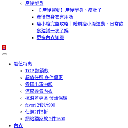
產後塑身
【 產後運動】產後塑身、瘦肚子
產後塑身衣有用嗎
瘦小腹完整攻略｜睡前瘦小腹運動、日常飲
食建議一次了解
更多內衣知識
0
超值特惠
TOP 熱銷款
超值任選 多件優惠
零碼出清99起
涼感透氣內衣
抗溫差專區 發熱保暖
favori 2套折900
任選2件5折
網站獨家款 2件1600
內衣