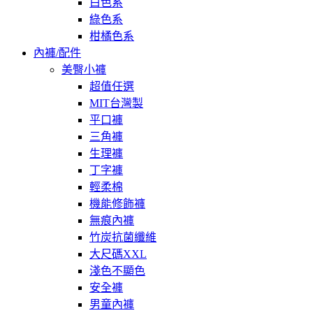
白色系
綠色系
柑橘色系
內褲/配件
美臀小褲
超值任選
MIT台灣製
平口褲
三角褲
生理褲
丁字褲
輕柔棉
機能修飾褲
無痕內褲
竹炭抗菌纖維
大尺碼XXL
淺色不顯色
安全褲
男童內褲