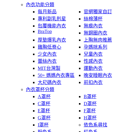
內衣功能分類
每月新品
官網獨家自訂
專利副乳剋星
絲棉薄杯
包覆機能內衣
無痕內衣
BraTop
無鋼圈內衣
厚墊爆乳內衣
上胸無肉推薦
雞胸低脊心
孕媽咪系列
少女內衣
兒童內衣
蕾絲內衣
性感內衣
MIT台灣製
運動內衣
50+ 媽媽內衣專區
晚安睡眠內衣
大尺碼內衣
前扣內衣
內衣罩杯分類
A罩杯
B罩杯
C罩杯
D罩杯
E罩杯
F罩杯
G罩杯
H罩杯
I罩杯
依色系尋找
粉色系
紅色系