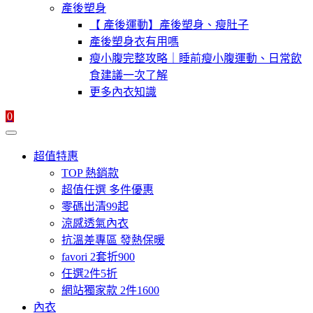
產後塑身
【 產後運動】產後塑身、瘦肚子
產後塑身衣有用嗎
瘦小腹完整攻略｜睡前瘦小腹運動、日常飲
食建議一次了解
更多內衣知識
0
超值特惠
TOP 熱銷款
超值任選 多件優惠
零碼出清99起
涼感透氣內衣
抗溫差專區 發熱保暖
favori 2套折900
任選2件5折
網站獨家款 2件1600
內衣