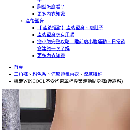
胸型怎麼看？
更多內衣知識
產後塑身
【 產後運動】產後塑身、瘦肚子
產後塑身衣有用嗎
瘦小腹完整攻略｜睡前瘦小腹運動、日常飲
食建議一次了解
更多內衣知識
首頁
三角褲
、
粉色系
、
涼感透氣內衣
、
涼感纖維
機能WINCOOL不受拘束罩杯專業運動貼身褲(迷霧粉)