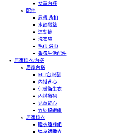
女童內褲
配件
肩帶 背扣
水餃襯墊
運動襪
洗衣袋
毛巾 浴巾
香氛生活配件
居家睡衣/內搭
居家內搭
MIT台灣製
內搭背心
保暖衛生衣
內搭襯裙
兒童背心
竹紗棉纖維
居家睡衣
睡衣睡褲組
連身裙睡衣