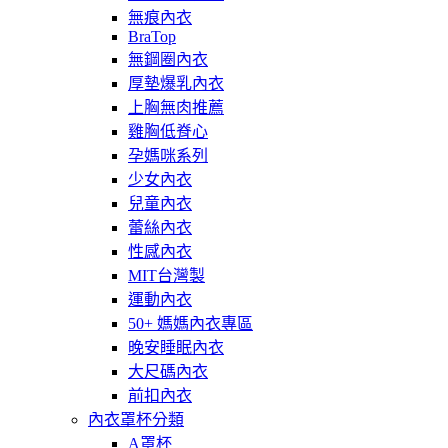
無痕內衣
BraTop
無鋼圈內衣
厚墊爆乳內衣
上胸無肉推薦
雞胸低脊心
孕媽咪系列
少女內衣
兒童內衣
蕾絲內衣
性感內衣
MIT台灣製
運動內衣
50+ 媽媽內衣專區
晚安睡眠內衣
大尺碼內衣
前扣內衣
內衣罩杯分類
A罩杯