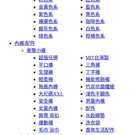
金黃色系
藍色系
紫色系
黑色系
裸膚色系
咖啡色系
銀灰色系
白色系
綠色系
柑橘色系
內褲/配件
美臀小褲
超值任選
MIT台灣製
平口褲
三角褲
生理褲
丁字褲
輕柔棉
機能修飾褲
無痕內褲
竹炭抗菌纖維
大尺碼XXL
淺色不顯色
安全褲
男童內褲
女童內褲
配件
肩帶 背扣
水餃襯墊
運動襪
洗衣袋
毛巾 浴巾
香氛生活配件