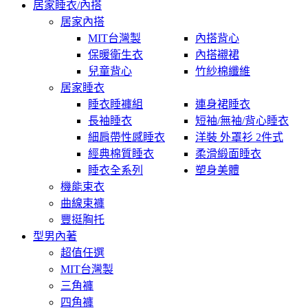
居家睡衣/內搭
居家內搭
MIT台灣製
內搭背心
保暖衛生衣
內搭襯裙
兒童背心
竹紗棉纖維
居家睡衣
睡衣睡褲組
連身裙睡衣
長袖睡衣
短袖/無袖/背心睡衣
細肩帶性感睡衣
洋裝 外罩衫 2件式
經典棉質睡衣
柔滑緞面睡衣
睡衣全系列
塑身美體
機能束衣
曲線束褲
豐挺胸托
型男內著
超值任選
MIT台灣製
三角褲
四角褲