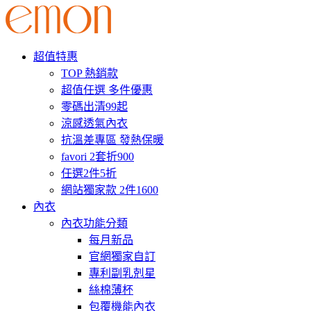
超值特惠
TOP 熱銷款
超值任選 多件優惠
零碼出清99起
涼感透氣內衣
抗溫差專區 發熱保暖
favori 2套折900
任選2件5折
網站獨家款 2件1600
內衣
內衣功能分類
每月新品
官網獨家自訂
專利副乳剋星
絲棉薄杯
包覆機能內衣