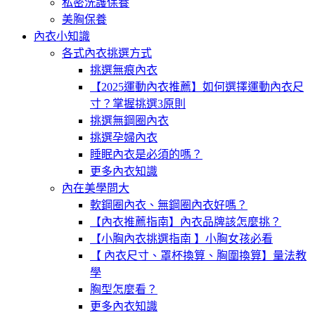
私密洗護保養
美胸保養
內衣小知識
各式內衣挑選方式
挑選無痕內衣
【2025運動內衣推薦】如何選擇運動內衣尺
寸？掌握挑選3原則
挑選無鋼圈內衣
挑選孕婦內衣
睡眠內衣是必須的嗎？
更多內衣知識
內在美學問大
軟鋼圈內衣、無鋼圈內衣好嗎？
【內衣推薦指南】內衣品牌該怎麼挑？
【小胸內衣挑選指南 】小胸女孩必看
【 內衣尺寸、罩杯換算、胸圍換算】量法教
學
胸型怎麼看？
更多內衣知識