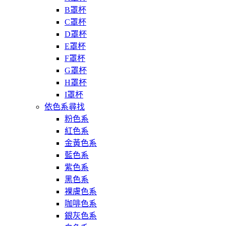
B罩杯
C罩杯
D罩杯
E罩杯
F罩杯
G罩杯
H罩杯
I罩杯
依色系尋找
粉色系
紅色系
金黃色系
藍色系
紫色系
黑色系
裸膚色系
咖啡色系
銀灰色系