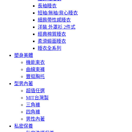
長袖睡衣
短袖/無袖/背心睡衣
細肩帶性感睡衣
洋裝 外罩衫 2件式
經典棉質睡衣
柔滑緞面睡衣
睡衣全系列
塑身美體
機能束衣
曲線束褲
豐挺胸托
型男內著
超值任選
MIT台灣製
三角褲
四角褲
男性內著
私密保養