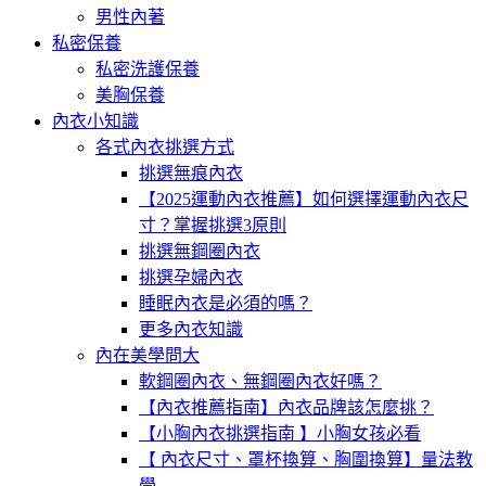
男性內著
私密保養
私密洗護保養
美胸保養
內衣小知識
各式內衣挑選方式
挑選無痕內衣
【2025運動內衣推薦】如何選擇運動內衣尺
寸？掌握挑選3原則
挑選無鋼圈內衣
挑選孕婦內衣
睡眠內衣是必須的嗎？
更多內衣知識
內在美學問大
軟鋼圈內衣、無鋼圈內衣好嗎？
【內衣推薦指南】內衣品牌該怎麼挑？
【小胸內衣挑選指南 】小胸女孩必看
【 內衣尺寸、罩杯換算、胸圍換算】量法教
學