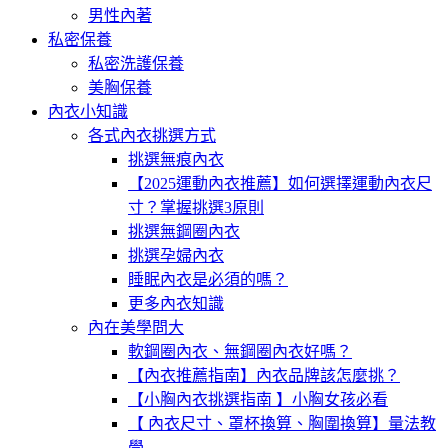
男性內著
私密保養
私密洗護保養
美胸保養
內衣小知識
各式內衣挑選方式
挑選無痕內衣
【2025運動內衣推薦】如何選擇運動內衣尺
寸？掌握挑選3原則
挑選無鋼圈內衣
挑選孕婦內衣
睡眠內衣是必須的嗎？
更多內衣知識
內在美學問大
軟鋼圈內衣、無鋼圈內衣好嗎？
【內衣推薦指南】內衣品牌該怎麼挑？
【小胸內衣挑選指南 】小胸女孩必看
【 內衣尺寸、罩杯換算、胸圍換算】量法教
學