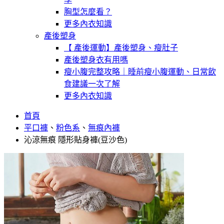
胸型怎麼看？
更多內衣知識
產後塑身
【 產後運動】產後塑身、瘦肚子
產後塑身衣有用嗎
瘦小腹完整攻略｜睡前瘦小腹運動、日常飲
食建議一次了解
更多內衣知識
首頁
平口褲
、
粉色系
、
無痕內褲
沁涼無痕 隱形貼身褲(豆沙色)