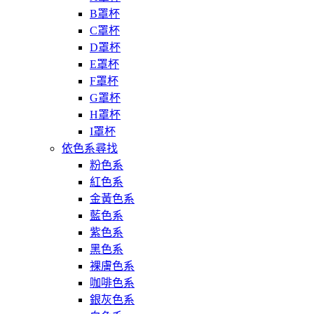
B罩杯
C罩杯
D罩杯
E罩杯
F罩杯
G罩杯
H罩杯
I罩杯
依色系尋找
粉色系
紅色系
金黃色系
藍色系
紫色系
黑色系
裸膚色系
咖啡色系
銀灰色系