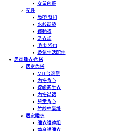
女童內褲
配件
肩帶 背扣
水餃襯墊
運動襪
洗衣袋
毛巾 浴巾
香氛生活配件
居家睡衣/內搭
居家內搭
MIT台灣製
內搭背心
保暖衛生衣
內搭襯裙
兒童背心
竹紗棉纖維
居家睡衣
睡衣睡褲組
連身裙睡衣