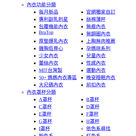
內衣功能分類
每月新品
官網獨家自訂
專利副乳剋星
絲棉薄杯
包覆機能內衣
無痕內衣
BraTop
無鋼圈內衣
厚墊爆乳內衣
上胸無肉推薦
雞胸低脊心
孕媽咪系列
少女內衣
兒童內衣
蕾絲內衣
性感內衣
MIT台灣製
運動內衣
50+ 媽媽內衣專區
晚安睡眠內衣
大尺碼內衣
前扣內衣
內衣罩杯分類
A罩杯
B罩杯
C罩杯
D罩杯
E罩杯
F罩杯
G罩杯
H罩杯
I罩杯
依色系尋找
粉色系
紅色系