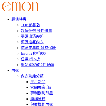
超值特惠
TOP 熱銷款
超值任選 多件優惠
零碼出清99起
涼感透氣內衣
抗溫差專區 發熱保暖
favori 2套折900
任選2件5折
網站獨家款 2件1600
內衣
內衣功能分類
每月新品
官網獨家自訂
專利副乳剋星
絲棉薄杯
包覆機能內衣