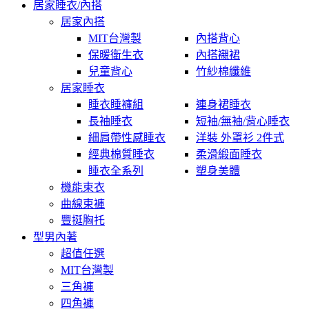
居家睡衣/內搭
居家內搭
MIT台灣製
內搭背心
保暖衛生衣
內搭襯裙
兒童背心
竹紗棉纖維
居家睡衣
睡衣睡褲組
連身裙睡衣
長袖睡衣
短袖/無袖/背心睡衣
細肩帶性感睡衣
洋裝 外罩衫 2件式
經典棉質睡衣
柔滑緞面睡衣
睡衣全系列
塑身美體
機能束衣
曲線束褲
豐挺胸托
型男內著
超值任選
MIT台灣製
三角褲
四角褲