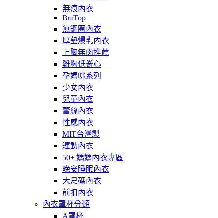
無痕內衣
BraTop
無鋼圈內衣
厚墊爆乳內衣
上胸無肉推薦
雞胸低脊心
孕媽咪系列
少女內衣
兒童內衣
蕾絲內衣
性感內衣
MIT台灣製
運動內衣
50+ 媽媽內衣專區
晚安睡眠內衣
大尺碼內衣
前扣內衣
內衣罩杯分類
A罩杯