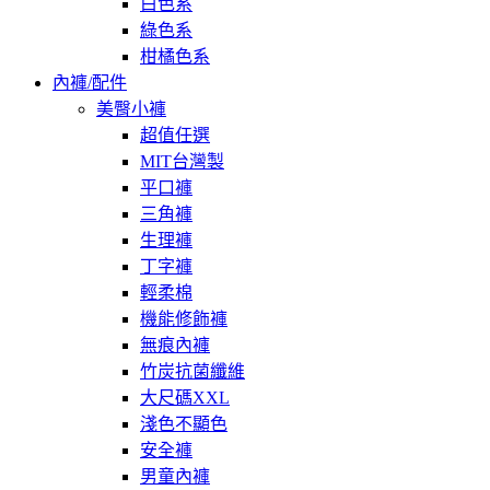
白色系
綠色系
柑橘色系
內褲/配件
美臀小褲
超值任選
MIT台灣製
平口褲
三角褲
生理褲
丁字褲
輕柔棉
機能修飾褲
無痕內褲
竹炭抗菌纖維
大尺碼XXL
淺色不顯色
安全褲
男童內褲