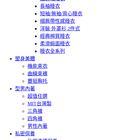
長袖睡衣
短袖/無袖/背心睡衣
細肩帶性感睡衣
洋裝 外罩衫 2件式
經典棉質睡衣
柔滑緞面睡衣
睡衣全系列
塑身美體
機能束衣
曲線束褲
豐挺胸托
型男內著
超值任選
MIT台灣製
三角褲
四角褲
男性內著
私密保養