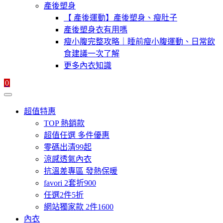
產後塑身
【 產後運動】產後塑身、瘦肚子
產後塑身衣有用嗎
瘦小腹完整攻略｜睡前瘦小腹運動、日常飲
食建議一次了解
更多內衣知識
0
超值特惠
TOP 熱銷款
超值任選 多件優惠
零碼出清99起
涼感透氣內衣
抗溫差專區 發熱保暖
favori 2套折900
任選2件5折
網站獨家款 2件1600
內衣