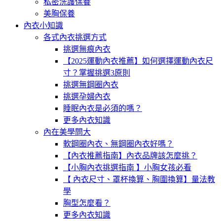
私密洗護保養
美胸保養
內衣小知識
各式內衣挑選方式
挑選無痕內衣
【2025運動內衣推薦】如何選擇運動內衣尺
寸？掌握挑選3原則
挑選無鋼圈內衣
挑選孕婦內衣
睡眠內衣是必須的嗎？
更多內衣知識
內在美學問大
軟鋼圈內衣、無鋼圈內衣好嗎？
【內衣推薦指南】內衣品牌該怎麼挑？
【小胸內衣挑選指南 】小胸女孩必看
【 內衣尺寸、罩杯換算、胸圍換算】量法教
學
胸型怎麼看？
更多內衣知識