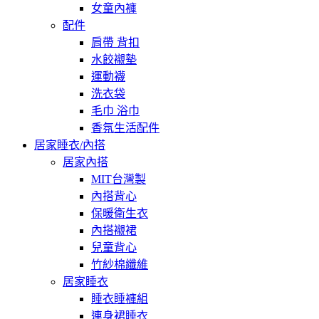
女童內褲
配件
肩帶 背扣
水餃襯墊
運動襪
洗衣袋
毛巾 浴巾
香氛生活配件
居家睡衣/內搭
居家內搭
MIT台灣製
內搭背心
保暖衛生衣
內搭襯裙
兒童背心
竹紗棉纖維
居家睡衣
睡衣睡褲組
連身裙睡衣