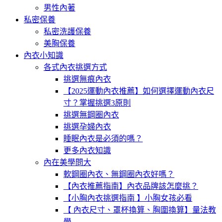
男性內著
私密保養
私密洗護保養
美胸保養
內衣小知識
各式內衣挑選方式
挑選無痕內衣
【2025運動內衣推薦】如何選擇運動內衣尺
寸？掌握挑選3原則
挑選無鋼圈內衣
挑選孕婦內衣
睡眠內衣是必須的嗎？
更多內衣知識
內在美學問大
軟鋼圈內衣、無鋼圈內衣好嗎？
【內衣推薦指南】內衣品牌該怎麼挑？
【小胸內衣挑選指南 】小胸女孩必看
【 內衣尺寸、罩杯換算、胸圍換算】量法教
學