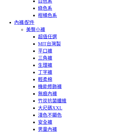
白色系
綠色系
柑橘色系
內褲/配件
美臀小褲
超值任選
MIT台灣製
平口褲
三角褲
生理褲
丁字褲
輕柔棉
機能修飾褲
無痕內褲
竹炭抗菌纖維
大尺碼XXL
淺色不顯色
安全褲
男童內褲