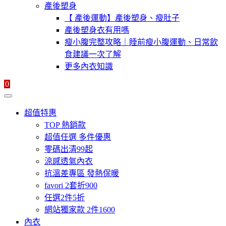
產後塑身
【 產後運動】產後塑身、瘦肚子
產後塑身衣有用嗎
瘦小腹完整攻略｜睡前瘦小腹運動、日常飲
食建議一次了解
更多內衣知識
0
超值特惠
TOP 熱銷款
超值任選 多件優惠
零碼出清99起
涼感透氣內衣
抗溫差專區 發熱保暖
favori 2套折900
任選2件5折
網站獨家款 2件1600
內衣