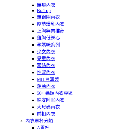
無痕內衣
BraTop
無鋼圈內衣
厚墊爆乳內衣
上胸無肉推薦
雞胸低脊心
孕媽咪系列
少女內衣
兒童內衣
蕾絲內衣
性感內衣
MIT台灣製
運動內衣
50+ 媽媽內衣專區
晚安睡眠內衣
大尺碼內衣
前扣內衣
內衣罩杯分類
A罩杯