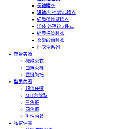
長袖睡衣
短袖/無袖/背心睡衣
細肩帶性感睡衣
洋裝 外罩衫 2件式
經典棉質睡衣
柔滑緞面睡衣
睡衣全系列
塑身美體
機能束衣
曲線束褲
豐挺胸托
型男內著
超值任選
MIT台灣製
三角褲
四角褲
男性內著
私密保養