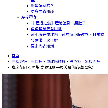
胸型怎麼看？
更多內衣知識
產後塑身
【 產後運動】產後塑身、瘦肚子
產後塑身衣有用嗎
瘦小腹完整攻略｜睡前瘦小腹運動、日常飲
食建議一次了解
更多內衣知識
首頁
曲線束褲
、
平口褲
、
機能修飾褲
、
黑色系
、
無痕內褲
玫瑰花園 石墨烯 高腰無痕平腹美臀修飾褲(黑色)