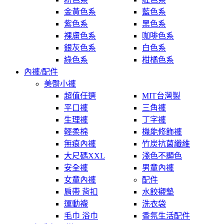
金黃色系
藍色系
紫色系
黑色系
裸膚色系
咖啡色系
銀灰色系
白色系
綠色系
柑橘色系
內褲/配件
美臀小褲
超值任選
MIT台灣製
平口褲
三角褲
生理褲
丁字褲
輕柔棉
機能修飾褲
無痕內褲
竹炭抗菌纖維
大尺碼XXL
淺色不顯色
安全褲
男童內褲
女童內褲
配件
肩帶 背扣
水餃襯墊
運動襪
洗衣袋
毛巾 浴巾
香氛生活配件