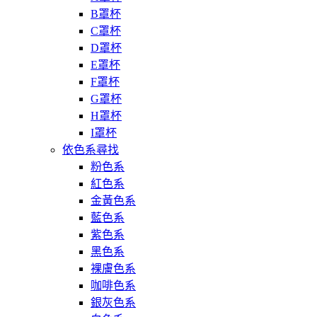
B罩杯
C罩杯
D罩杯
E罩杯
F罩杯
G罩杯
H罩杯
I罩杯
依色系尋找
粉色系
紅色系
金黃色系
藍色系
紫色系
黑色系
裸膚色系
咖啡色系
銀灰色系