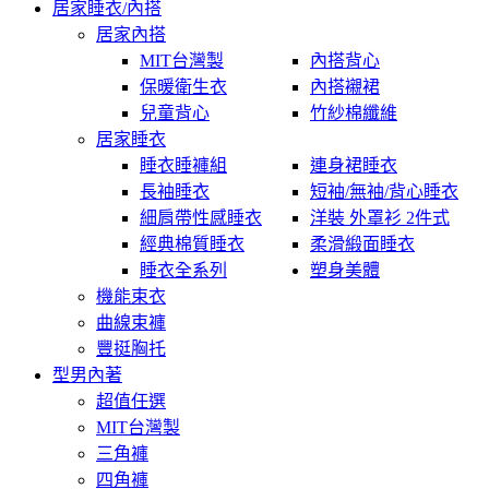
居家睡衣/內搭
居家內搭
MIT台灣製
內搭背心
保暖衛生衣
內搭襯裙
兒童背心
竹紗棉纖維
居家睡衣
睡衣睡褲組
連身裙睡衣
長袖睡衣
短袖/無袖/背心睡衣
細肩帶性感睡衣
洋裝 外罩衫 2件式
經典棉質睡衣
柔滑緞面睡衣
睡衣全系列
塑身美體
機能束衣
曲線束褲
豐挺胸托
型男內著
超值任選
MIT台灣製
三角褲
四角褲