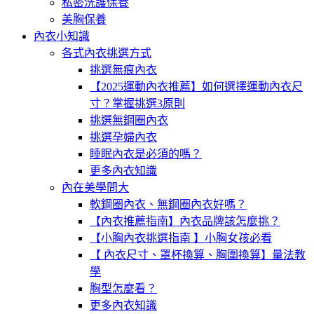
私密洗護保養
美胸保養
內衣小知識
各式內衣挑選方式
挑選無痕內衣
【2025運動內衣推薦】如何選擇運動內衣尺
寸？掌握挑選3原則
挑選無鋼圈內衣
挑選孕婦內衣
睡眠內衣是必須的嗎？
更多內衣知識
內在美學問大
軟鋼圈內衣、無鋼圈內衣好嗎？
【內衣推薦指南】內衣品牌該怎麼挑？
【小胸內衣挑選指南 】小胸女孩必看
【 內衣尺寸、罩杯換算、胸圍換算】量法教
學
胸型怎麼看？
更多內衣知識