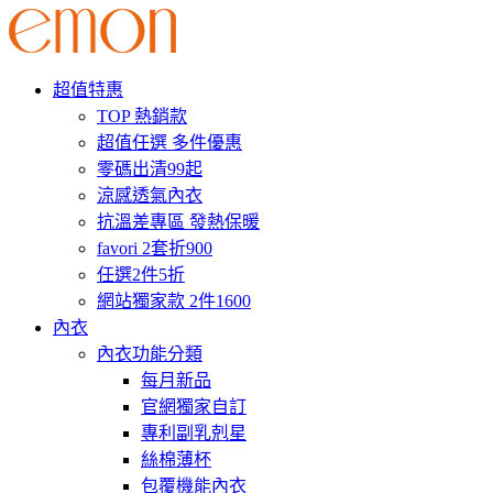
超值特惠
TOP 熱銷款
超值任選 多件優惠
零碼出清99起
涼感透氣內衣
抗溫差專區 發熱保暖
favori 2套折900
任選2件5折
網站獨家款 2件1600
內衣
內衣功能分類
每月新品
官網獨家自訂
專利副乳剋星
絲棉薄杯
包覆機能內衣