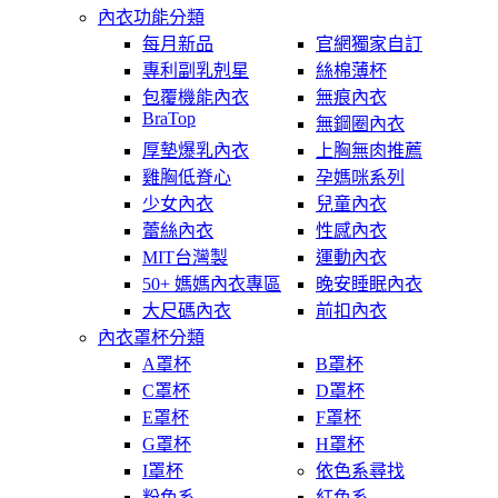
內衣功能分類
每月新品
官網獨家自訂
專利副乳剋星
絲棉薄杯
包覆機能內衣
無痕內衣
BraTop
無鋼圈內衣
厚墊爆乳內衣
上胸無肉推薦
雞胸低脊心
孕媽咪系列
少女內衣
兒童內衣
蕾絲內衣
性感內衣
MIT台灣製
運動內衣
50+ 媽媽內衣專區
晚安睡眠內衣
大尺碼內衣
前扣內衣
內衣罩杯分類
A罩杯
B罩杯
C罩杯
D罩杯
E罩杯
F罩杯
G罩杯
H罩杯
I罩杯
依色系尋找
粉色系
紅色系