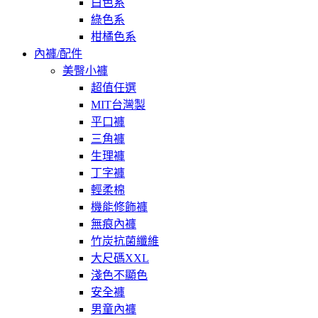
白色系
綠色系
柑橘色系
內褲/配件
美臀小褲
超值任選
MIT台灣製
平口褲
三角褲
生理褲
丁字褲
輕柔棉
機能修飾褲
無痕內褲
竹炭抗菌纖維
大尺碼XXL
淺色不顯色
安全褲
男童內褲