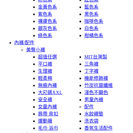
金黃色系
藍色系
紫色系
黑色系
裸膚色系
咖啡色系
銀灰色系
白色系
綠色系
柑橘色系
內褲/配件
美臀小褲
超值任選
MIT台灣製
平口褲
三角褲
生理褲
丁字褲
輕柔棉
機能修飾褲
無痕內褲
竹炭抗菌纖維
大尺碼XXL
淺色不顯色
安全褲
男童內褲
女童內褲
配件
肩帶 背扣
水餃襯墊
運動襪
洗衣袋
毛巾 浴巾
香氛生活配件