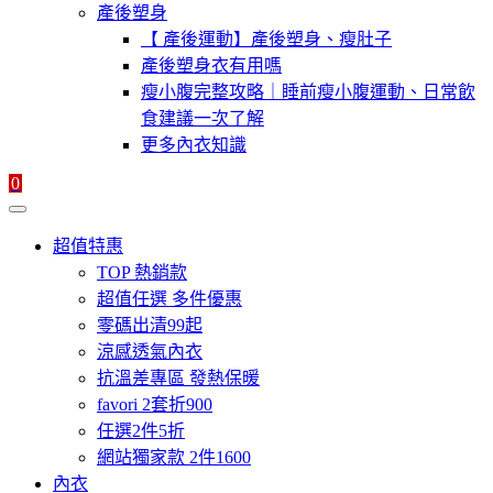
產後塑身
【 產後運動】產後塑身、瘦肚子
產後塑身衣有用嗎
瘦小腹完整攻略｜睡前瘦小腹運動、日常飲
食建議一次了解
更多內衣知識
0
超值特惠
TOP 熱銷款
超值任選 多件優惠
零碼出清99起
涼感透氣內衣
抗溫差專區 發熱保暖
favori 2套折900
任選2件5折
網站獨家款 2件1600
內衣