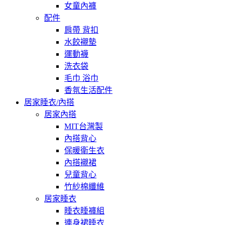
女童內褲
配件
肩帶 背扣
水餃襯墊
運動襪
洗衣袋
毛巾 浴巾
香氛生活配件
居家睡衣/內搭
居家內搭
MIT台灣製
內搭背心
保暖衛生衣
內搭襯裙
兒童背心
竹紗棉纖維
居家睡衣
睡衣睡褲組
連身裙睡衣