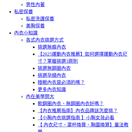
男性內著
私密保養
私密洗護保養
美胸保養
內衣小知識
各式內衣挑選方式
挑選無痕內衣
【2025運動內衣推薦】如何選擇運動內衣尺
寸？掌握挑選3原則
挑選無鋼圈內衣
挑選孕婦內衣
睡眠內衣是必須的嗎？
更多內衣知識
內在美學問大
軟鋼圈內衣、無鋼圈內衣好嗎？
【內衣推薦指南】內衣品牌該怎麼挑？
【小胸內衣挑選指南 】小胸女孩必看
【 內衣尺寸、罩杯換算、胸圍換算】量法教
學