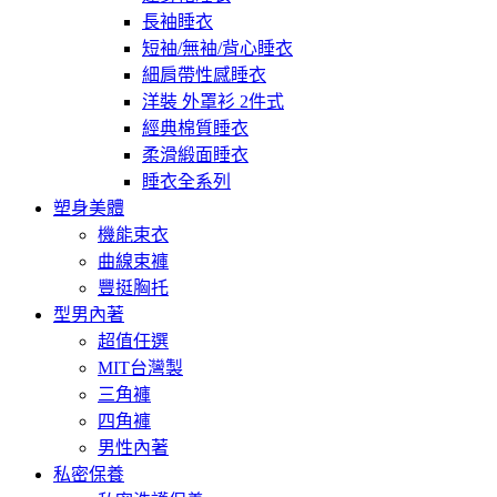
長袖睡衣
短袖/無袖/背心睡衣
細肩帶性感睡衣
洋裝 外罩衫 2件式
經典棉質睡衣
柔滑緞面睡衣
睡衣全系列
塑身美體
機能束衣
曲線束褲
豐挺胸托
型男內著
超值任選
MIT台灣製
三角褲
四角褲
男性內著
私密保養