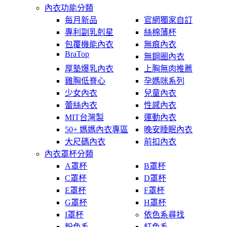
內衣功能分類
每月新品
官網獨家自訂
專利副乳剋星
絲棉薄杯
包覆機能內衣
無痕內衣
BraTop
無鋼圈內衣
厚墊爆乳內衣
上胸無肉推薦
雞胸低脊心
孕媽咪系列
少女內衣
兒童內衣
蕾絲內衣
性感內衣
MIT台灣製
運動內衣
50+ 媽媽內衣專區
晚安睡眠內衣
大尺碼內衣
前扣內衣
內衣罩杯分類
A罩杯
B罩杯
C罩杯
D罩杯
E罩杯
F罩杯
G罩杯
H罩杯
I罩杯
依色系尋找
粉色系
紅色系