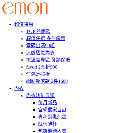
超值特惠
TOP 熱銷款
超值任選 多件優惠
零碼出清99起
涼感透氣內衣
抗溫差專區 發熱保暖
favori 2套折900
任選2件5折
網站獨家款 2件1600
內衣
內衣功能分類
每月新品
官網獨家自訂
專利副乳剋星
絲棉薄杯
包覆機能內衣