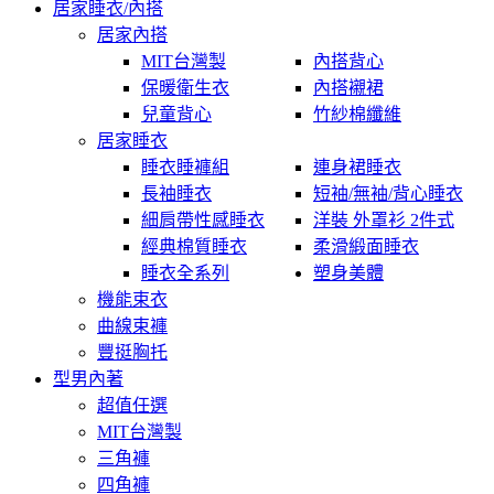
居家睡衣/內搭
居家內搭
MIT台灣製
內搭背心
保暖衛生衣
內搭襯裙
兒童背心
竹紗棉纖維
居家睡衣
睡衣睡褲組
連身裙睡衣
長袖睡衣
短袖/無袖/背心睡衣
細肩帶性感睡衣
洋裝 外罩衫 2件式
經典棉質睡衣
柔滑緞面睡衣
睡衣全系列
塑身美體
機能束衣
曲線束褲
豐挺胸托
型男內著
超值任選
MIT台灣製
三角褲
四角褲