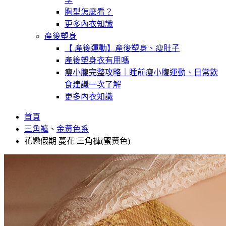
胸型怎麼看？
更多內衣知識
產後塑身
【 產後運動】產後塑身、瘦肚子
產後塑身衣有用嗎
瘦小腹完整攻略｜睡前瘦小腹運動、日常飲
食建議一次了解
更多內衣知識
首頁
三角褲
、
金黃色系
花戀假期 蔓花 三角褲(蜜黃色)