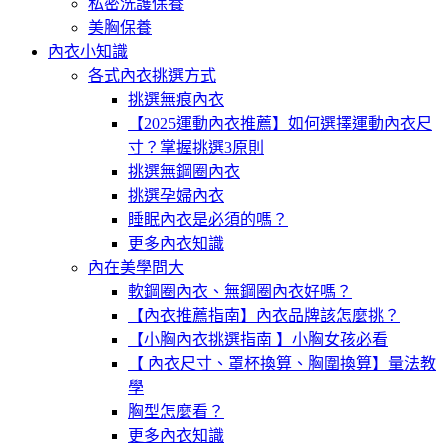
私密洗護保養
美胸保養
內衣小知識
各式內衣挑選方式
挑選無痕內衣
【2025運動內衣推薦】如何選擇運動內衣尺
寸？掌握挑選3原則
挑選無鋼圈內衣
挑選孕婦內衣
睡眠內衣是必須的嗎？
更多內衣知識
內在美學問大
軟鋼圈內衣、無鋼圈內衣好嗎？
【內衣推薦指南】內衣品牌該怎麼挑？
【小胸內衣挑選指南 】小胸女孩必看
【 內衣尺寸、罩杯換算、胸圍換算】量法教
學
胸型怎麼看？
更多內衣知識