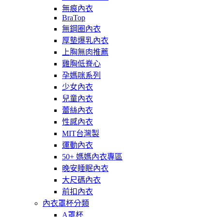
無痕內衣
BraTop
無鋼圈內衣
厚墊爆乳內衣
上胸無肉推薦
雞胸低脊心
孕媽咪系列
少女內衣
兒童內衣
蕾絲內衣
性感內衣
MIT台灣製
運動內衣
50+ 媽媽內衣專區
晚安睡眠內衣
大尺碼內衣
前扣內衣
內衣罩杯分類
A罩杯