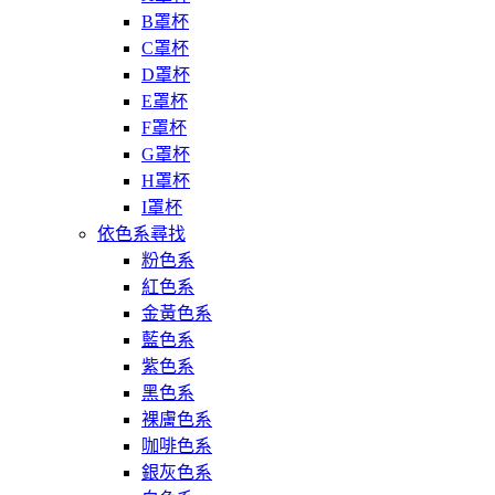
B罩杯
C罩杯
D罩杯
E罩杯
F罩杯
G罩杯
H罩杯
I罩杯
依色系尋找
粉色系
紅色系
金黃色系
藍色系
紫色系
黑色系
裸膚色系
咖啡色系
銀灰色系