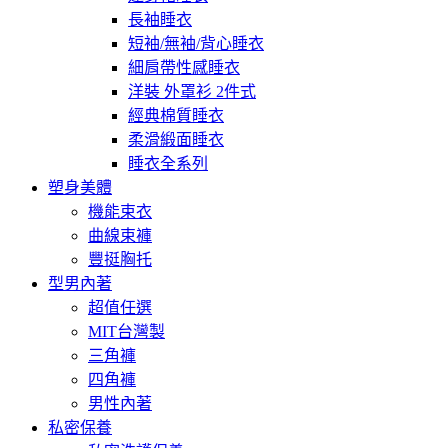
長袖睡衣
短袖/無袖/背心睡衣
細肩帶性感睡衣
洋裝 外罩衫 2件式
經典棉質睡衣
柔滑緞面睡衣
睡衣全系列
塑身美體
機能束衣
曲線束褲
豐挺胸托
型男內著
超值任選
MIT台灣製
三角褲
四角褲
男性內著
私密保養