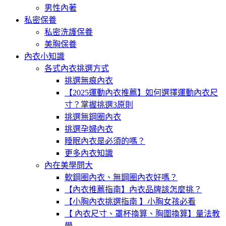
男性內著
私密保養
私密洗護保養
美胸保養
內衣小知識
各式內衣挑選方式
挑選無痕內衣
【2025運動內衣推薦】如何選擇運動內衣尺
寸？掌握挑選3原則
挑選無鋼圈內衣
挑選孕婦內衣
睡眠內衣是必須的嗎？
更多內衣知識
內在美學問大
軟鋼圈內衣、無鋼圈內衣好嗎？
【內衣推薦指南】內衣品牌該怎麼挑？
【小胸內衣挑選指南 】小胸女孩必看
【 內衣尺寸、罩杯換算、胸圍換算】量法教
學