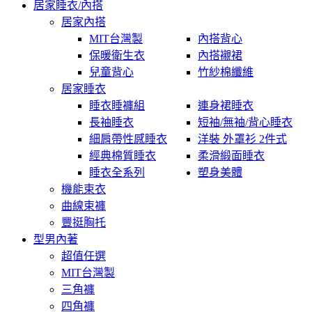
居家睡衣/內搭
居家內搭
MIT台灣製
內搭背心
保暖衛生衣
內搭襯裙
兒童背心
竹紗棉纖維
居家睡衣
睡衣睡褲組
連身裙睡衣
長袖睡衣
短袖/無袖/背心睡衣
細肩帶性感睡衣
洋裝 外罩衫 2件式
經典棉質睡衣
柔滑緞面睡衣
睡衣全系列
塑身美體
機能束衣
曲線束褲
豐挺胸托
型男內著
超值任選
MIT台灣製
三角褲
四角褲