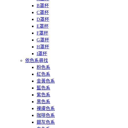
B罩杯
C罩杯
D罩杯
E罩杯
F罩杯
G罩杯
H罩杯
I罩杯
依色系尋找
粉色系
紅色系
金黃色系
藍色系
紫色系
黑色系
裸膚色系
咖啡色系
銀灰色系