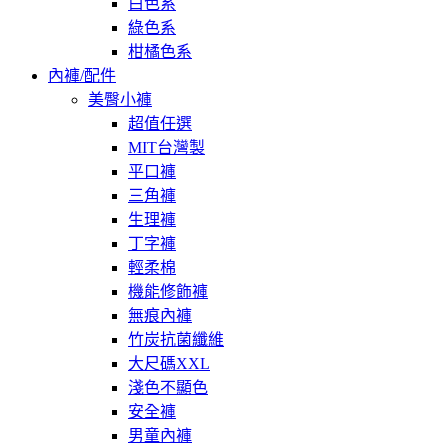
白色系
綠色系
柑橘色系
內褲/配件
美臀小褲
超值任選
MIT台灣製
平口褲
三角褲
生理褲
丁字褲
輕柔棉
機能修飾褲
無痕內褲
竹炭抗菌纖維
大尺碼XXL
淺色不顯色
安全褲
男童內褲