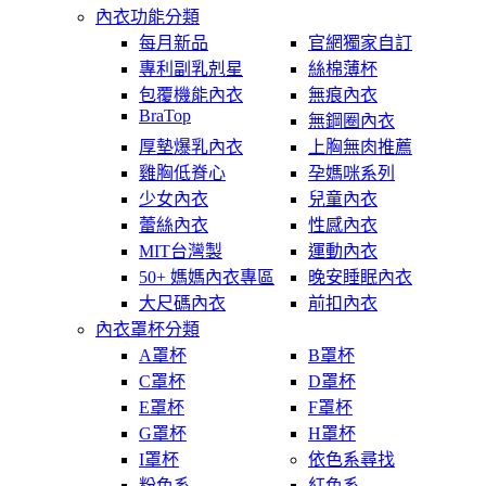
內衣功能分類
每月新品
官網獨家自訂
專利副乳剋星
絲棉薄杯
包覆機能內衣
無痕內衣
BraTop
無鋼圈內衣
厚墊爆乳內衣
上胸無肉推薦
雞胸低脊心
孕媽咪系列
少女內衣
兒童內衣
蕾絲內衣
性感內衣
MIT台灣製
運動內衣
50+ 媽媽內衣專區
晚安睡眠內衣
大尺碼內衣
前扣內衣
內衣罩杯分類
A罩杯
B罩杯
C罩杯
D罩杯
E罩杯
F罩杯
G罩杯
H罩杯
I罩杯
依色系尋找
粉色系
紅色系