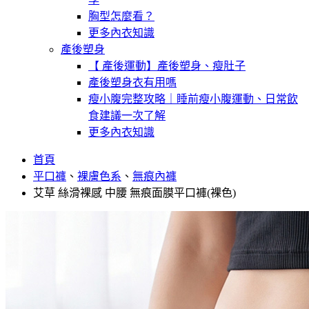
胸型怎麼看？
更多內衣知識
產後塑身
【 產後運動】產後塑身、瘦肚子
產後塑身衣有用嗎
瘦小腹完整攻略｜睡前瘦小腹運動、日常飲
食建議一次了解
更多內衣知識
首頁
平口褲
、
裸膚色系
、
無痕內褲
艾草 絲滑裸感 中腰 無痕面膜平口褲(裸色)