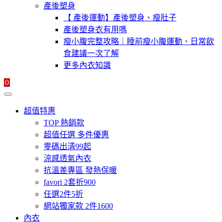
產後塑身
【 產後運動】產後塑身、瘦肚子
產後塑身衣有用嗎
瘦小腹完整攻略｜睡前瘦小腹運動、日常飲
食建議一次了解
更多內衣知識
0
超值特惠
TOP 熱銷款
超值任選 多件優惠
零碼出清99起
涼感透氣內衣
抗溫差專區 發熱保暖
favori 2套折900
任選2件5折
網站獨家款 2件1600
內衣