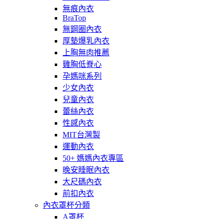
無痕內衣
BraTop
無鋼圈內衣
厚墊爆乳內衣
上胸無肉推薦
雞胸低脊心
孕媽咪系列
少女內衣
兒童內衣
蕾絲內衣
性感內衣
MIT台灣製
運動內衣
50+ 媽媽內衣專區
晚安睡眠內衣
大尺碼內衣
前扣內衣
內衣罩杯分類
A罩杯