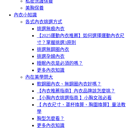
私密洗護保養
美胸保養
內衣小知識
各式內衣挑選方式
挑選無痕內衣
【2025運動內衣推薦】如何選擇運動內衣尺
寸？掌握挑選3原則
挑選無鋼圈內衣
挑選孕婦內衣
睡眠內衣是必須的嗎？
更多內衣知識
內在美學問大
軟鋼圈內衣、無鋼圈內衣好嗎？
【內衣推薦指南】內衣品牌該怎麼挑？
【小胸內衣挑選指南 】小胸女孩必看
【 內衣尺寸、罩杯換算、胸圍換算】量法教
學
胸型怎麼看？
更多內衣知識