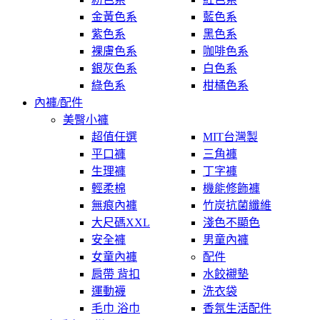
金黃色系
藍色系
紫色系
黑色系
裸膚色系
咖啡色系
銀灰色系
白色系
綠色系
柑橘色系
內褲/配件
美臀小褲
超值任選
MIT台灣製
平口褲
三角褲
生理褲
丁字褲
輕柔棉
機能修飾褲
無痕內褲
竹炭抗菌纖維
大尺碼XXL
淺色不顯色
安全褲
男童內褲
女童內褲
配件
肩帶 背扣
水餃襯墊
運動襪
洗衣袋
毛巾 浴巾
香氛生活配件