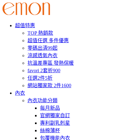
超值特惠
TOP 熱銷款
超值任選 多件優惠
零碼出清99起
涼感透氣內衣
抗溫差專區 發熱保暖
favori 2套折900
任選2件5折
網站獨家款 2件1600
內衣
內衣功能分類
每月新品
官網獨家自訂
專利副乳剋星
絲棉薄杯
包覆機能內衣