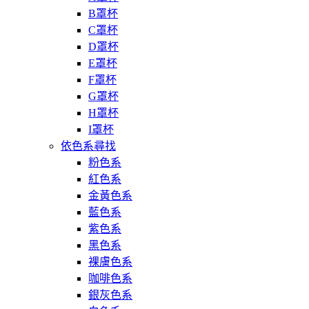
B罩杯
C罩杯
D罩杯
E罩杯
F罩杯
G罩杯
H罩杯
I罩杯
依色系尋找
粉色系
紅色系
金黃色系
藍色系
紫色系
黑色系
裸膚色系
咖啡色系
銀灰色系