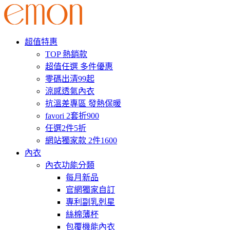
超值特惠
TOP 熱銷款
超值任選 多件優惠
零碼出清99起
涼感透氣內衣
抗溫差專區 發熱保暖
favori 2套折900
任選2件5折
網站獨家款 2件1600
內衣
內衣功能分類
每月新品
官網獨家自訂
專利副乳剋星
絲棉薄杯
包覆機能內衣