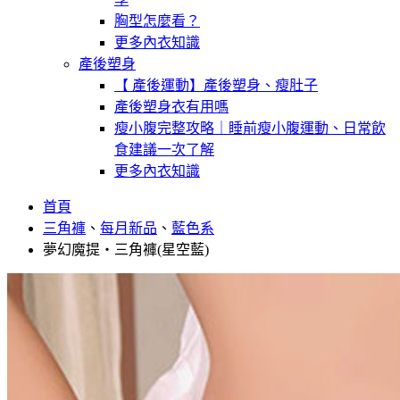
胸型怎麼看？
更多內衣知識
產後塑身
【 產後運動】產後塑身、瘦肚子
產後塑身衣有用嗎
瘦小腹完整攻略｜睡前瘦小腹運動、日常飲
食建議一次了解
更多內衣知識
首頁
三角褲
、
每月新品
、
藍色系
夢幻魔提・三角褲(星空藍)