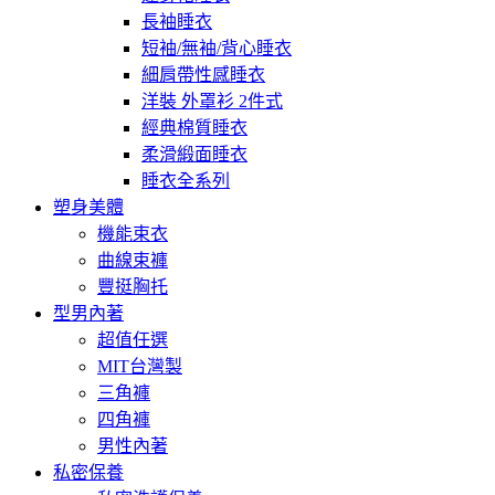
長袖睡衣
短袖/無袖/背心睡衣
細肩帶性感睡衣
洋裝 外罩衫 2件式
經典棉質睡衣
柔滑緞面睡衣
睡衣全系列
塑身美體
機能束衣
曲線束褲
豐挺胸托
型男內著
超值任選
MIT台灣製
三角褲
四角褲
男性內著
私密保養