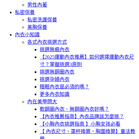
男性內著
私密保養
私密洗護保養
美胸保養
內衣小知識
各式內衣挑選方式
挑選無痕內衣
【2025運動內衣推薦】如何選擇運動內衣尺
寸？掌握挑選3原則
挑選無鋼圈內衣
挑選孕婦內衣
睡眠內衣是必須的嗎？
更多內衣知識
內在美學問大
軟鋼圈內衣、無鋼圈內衣好嗎？
【內衣推薦指南】內衣品牌該怎麼挑？
【小胸內衣挑選指南 】小胸女孩必看
【 內衣尺寸、罩杯換算、胸圍換算】量法教
學