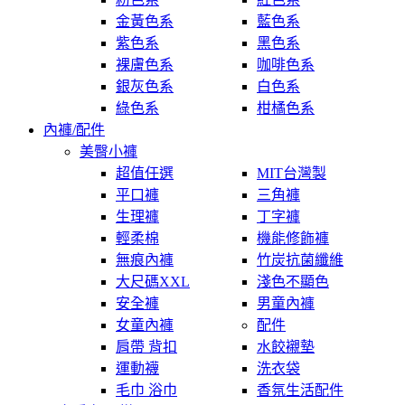
金黃色系
藍色系
紫色系
黑色系
裸膚色系
咖啡色系
銀灰色系
白色系
綠色系
柑橘色系
內褲/配件
美臀小褲
超值任選
MIT台灣製
平口褲
三角褲
生理褲
丁字褲
輕柔棉
機能修飾褲
無痕內褲
竹炭抗菌纖維
大尺碼XXL
淺色不顯色
安全褲
男童內褲
女童內褲
配件
肩帶 背扣
水餃襯墊
運動襪
洗衣袋
毛巾 浴巾
香氛生活配件