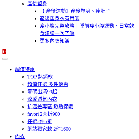
產後塑身
【 產後運動】產後塑身、瘦肚子
產後塑身衣有用嗎
瘦小腹完整攻略｜睡前瘦小腹運動、日常飲
食建議一次了解
更多內衣知識
0
超值特惠
TOP 熱銷款
超值任選 多件優惠
零碼出清99起
涼感透氣內衣
抗溫差專區 發熱保暖
favori 2套折900
任選2件5折
網站獨家款 2件1600
內衣