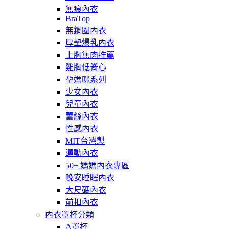
無痕內衣
BraTop
無鋼圈內衣
厚墊爆乳內衣
上胸無肉推薦
雞胸低脊心
孕媽咪系列
少女內衣
兒童內衣
蕾絲內衣
性感內衣
MIT台灣製
運動內衣
50+ 媽媽內衣專區
晚安睡眠內衣
大尺碼內衣
前扣內衣
內衣罩杯分類
A罩杯