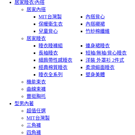
居家睡衣/內搭
居家內搭
MIT台灣製
內搭背心
保暖衛生衣
內搭襯裙
兒童背心
竹紗棉纖維
居家睡衣
睡衣睡褲組
連身裙睡衣
長袖睡衣
短袖/無袖/背心睡衣
細肩帶性感睡衣
洋裝 外罩衫 2件式
經典棉質睡衣
柔滑緞面睡衣
睡衣全系列
塑身美體
機能束衣
曲線束褲
豐挺胸托
型男內著
超值任選
MIT台灣製
三角褲
四角褲