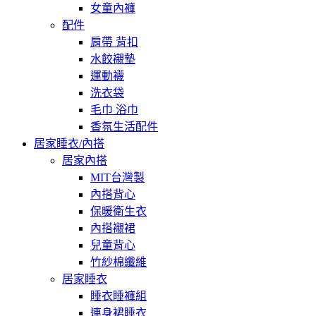
女童內褲
配件
肩帶 背扣
水餃襯墊
運動襪
洗衣袋
毛巾 浴巾
香氛生活配件
居家睡衣/內搭
居家內搭
MIT台灣製
內搭背心
保暖衛生衣
內搭襯裙
兒童背心
竹紗棉纖維
居家睡衣
睡衣睡褲組
連身裙睡衣