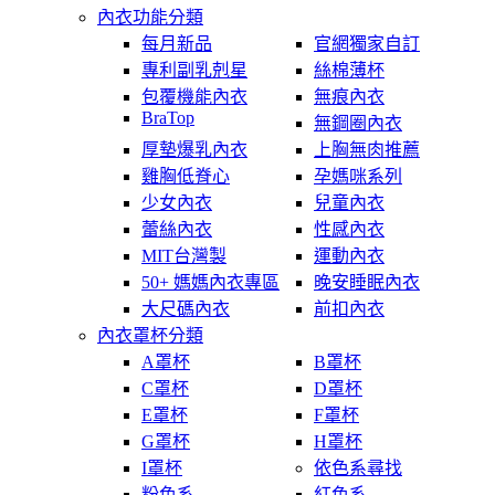
內衣功能分類
每月新品
官網獨家自訂
專利副乳剋星
絲棉薄杯
包覆機能內衣
無痕內衣
BraTop
無鋼圈內衣
厚墊爆乳內衣
上胸無肉推薦
雞胸低脊心
孕媽咪系列
少女內衣
兒童內衣
蕾絲內衣
性感內衣
MIT台灣製
運動內衣
50+ 媽媽內衣專區
晚安睡眠內衣
大尺碼內衣
前扣內衣
內衣罩杯分類
A罩杯
B罩杯
C罩杯
D罩杯
E罩杯
F罩杯
G罩杯
H罩杯
I罩杯
依色系尋找
粉色系
紅色系