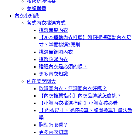
私密洗護保養
美胸保養
內衣小知識
各式內衣挑選方式
挑選無痕內衣
【2025運動內衣推薦】如何選擇運動內衣尺
寸？掌握挑選3原則
挑選無鋼圈內衣
挑選孕婦內衣
睡眠內衣是必須的嗎？
更多內衣知識
內在美學問大
軟鋼圈內衣、無鋼圈內衣好嗎？
【內衣推薦指南】內衣品牌該怎麼挑？
【小胸內衣挑選指南 】小胸女孩必看
【 內衣尺寸、罩杯換算、胸圍換算】量法教
學
胸型怎麼看？
更多內衣知識