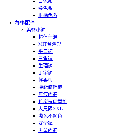
白色系
綠色系
柑橘色系
內褲/配件
美臀小褲
超值任選
MIT台灣製
平口褲
三角褲
生理褲
丁字褲
輕柔棉
機能修飾褲
無痕內褲
竹炭抗菌纖維
大尺碼XXL
淺色不顯色
安全褲
男童內褲