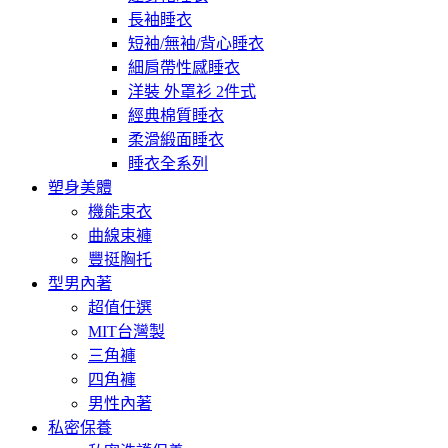
長袖睡衣
短袖/無袖/背心睡衣
細肩帶性感睡衣
洋裝 外罩衫 2件式
經典棉質睡衣
柔滑緞面睡衣
睡衣全系列
塑身美體
機能束衣
曲線束褲
豐挺胸托
型男內著
超值任選
MIT台灣製
三角褲
四角褲
男性內著
私密保養