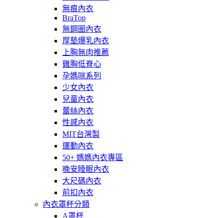
無痕內衣
BraTop
無鋼圈內衣
厚墊爆乳內衣
上胸無肉推薦
雞胸低脊心
孕媽咪系列
少女內衣
兒童內衣
蕾絲內衣
性感內衣
MIT台灣製
運動內衣
50+ 媽媽內衣專區
晚安睡眠內衣
大尺碼內衣
前扣內衣
內衣罩杯分類
A罩杯