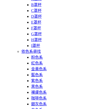
B罩杯
C罩杯
D罩杯
E罩杯
F罩杯
G罩杯
H罩杯
I罩杯
依色系尋找
粉色系
紅色系
金黃色系
藍色系
紫色系
黑色系
裸膚色系
咖啡色系
銀灰色系