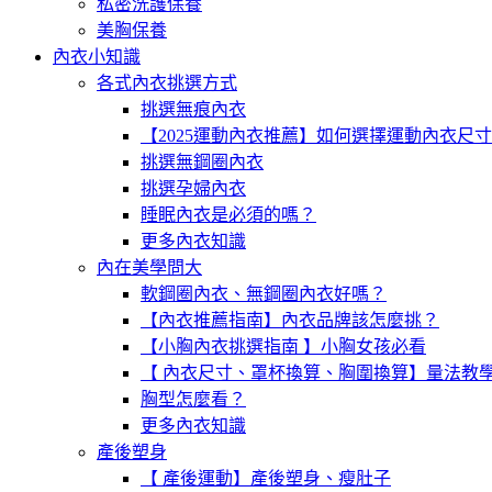
私密洗護保養
美胸保養
內衣小知識
各式內衣挑選方式
挑選無痕內衣
【2025運動內衣推薦】如何選擇運動內衣尺
挑選無鋼圈內衣
挑選孕婦內衣
睡眠內衣是必須的嗎？
更多內衣知識
內在美學問大
軟鋼圈內衣、無鋼圈內衣好嗎？
【內衣推薦指南】內衣品牌該怎麼挑？
【小胸內衣挑選指南 】小胸女孩必看
【 內衣尺寸、罩杯換算、胸圍換算】量法教
胸型怎麼看？
更多內衣知識
產後塑身
【 產後運動】產後塑身、瘦肚子