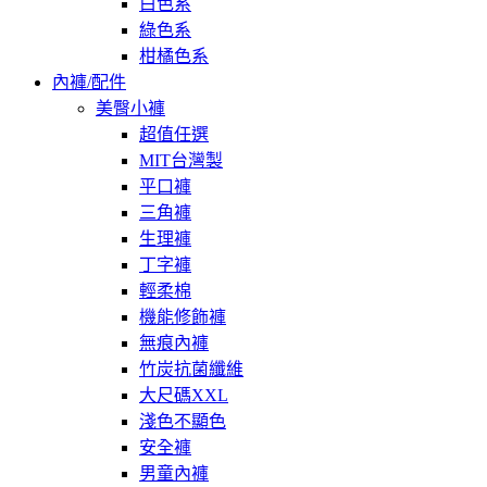
白色系
綠色系
柑橘色系
內褲/配件
美臀小褲
超值任選
MIT台灣製
平口褲
三角褲
生理褲
丁字褲
輕柔棉
機能修飾褲
無痕內褲
竹炭抗菌纖維
大尺碼XXL
淺色不顯色
安全褲
男童內褲