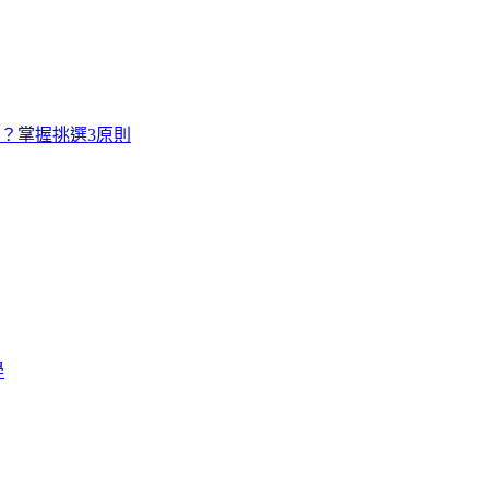
寸？掌握挑選3原則
學