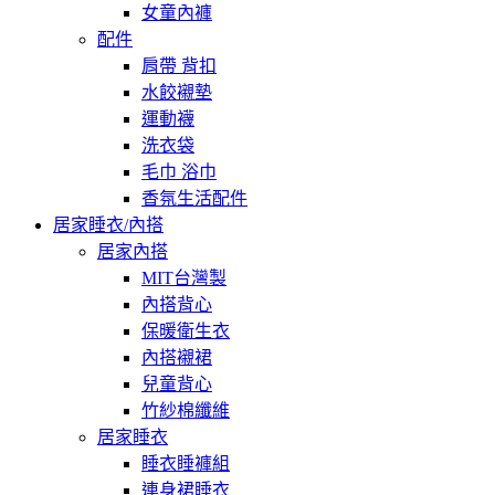
女童內褲
配件
肩帶 背扣
水餃襯墊
運動襪
洗衣袋
毛巾 浴巾
香氛生活配件
居家睡衣/內搭
居家內搭
MIT台灣製
內搭背心
保暖衛生衣
內搭襯裙
兒童背心
竹紗棉纖維
居家睡衣
睡衣睡褲組
連身裙睡衣