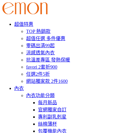
超值特惠
TOP 熱銷款
超值任選 多件優惠
零碼出清99起
涼感透氣內衣
抗溫差專區 發熱保暖
favori 2套折900
任選2件5折
網站獨家款 2件1600
內衣
內衣功能分類
每月新品
官網獨家自訂
專利副乳剋星
絲棉薄杯
包覆機能內衣