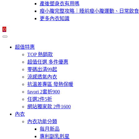
產後塑身衣有用嗎
瘦小腹完整攻略｜睡前瘦小腹運動、日常飲食
更多內衣知識
0
超值特惠
TOP 熱銷款
超值任選 多件優惠
零碼出清99起
涼感透氣內衣
抗溫差專區 發熱保暖
favori 2套折900
任選2件5折
網站獨家款 2件1600
內衣
內衣功能分類
每月新品
專利副乳剋星