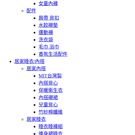
女童內褲
配件
肩帶 背扣
水餃襯墊
運動襪
洗衣袋
毛巾 浴巾
香氛生活配件
居家睡衣/內搭
居家內搭
MIT台灣製
內搭背心
保暖衛生衣
內搭襯裙
兒童背心
竹紗棉纖維
居家睡衣
睡衣睡褲組
連身裙睡衣