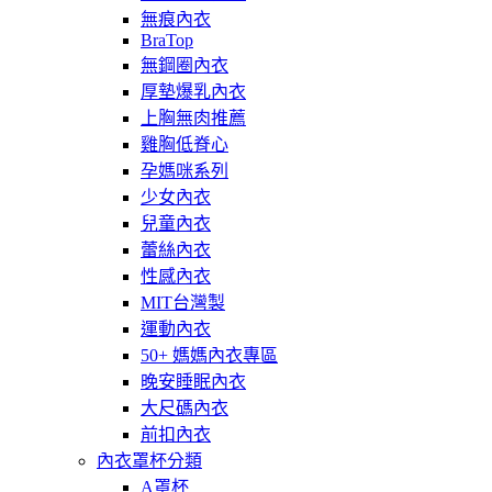
無痕內衣
BraTop
無鋼圈內衣
厚墊爆乳內衣
上胸無肉推薦
雞胸低脊心
孕媽咪系列
少女內衣
兒童內衣
蕾絲內衣
性感內衣
MIT台灣製
運動內衣
50+ 媽媽內衣專區
晚安睡眠內衣
大尺碼內衣
前扣內衣
內衣罩杯分類
A罩杯