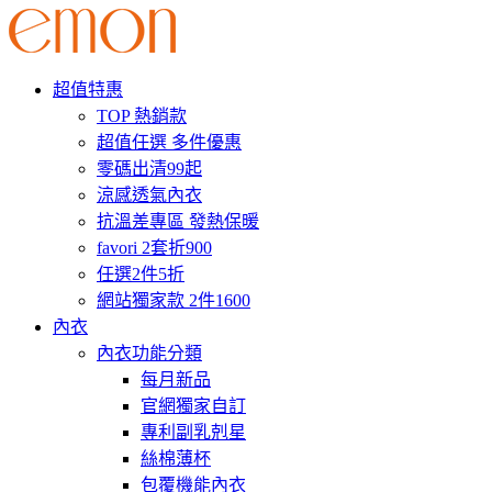
超值特惠
TOP 熱銷款
超值任選 多件優惠
零碼出清99起
涼感透氣內衣
抗溫差專區 發熱保暖
favori 2套折900
任選2件5折
網站獨家款 2件1600
內衣
內衣功能分類
每月新品
官網獨家自訂
專利副乳剋星
絲棉薄杯
包覆機能內衣