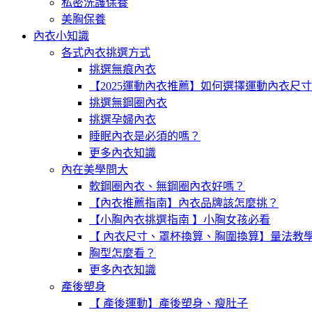
私密洗護保養
美胸保養
內衣小知識
各式內衣挑選方式
挑選無痕內衣
【2025運動內衣推薦】如何選擇運動內衣尺
挑選無鋼圈內衣
挑選孕婦內衣
睡眠內衣是必須的嗎？
更多內衣知識
內在美學問大
軟鋼圈內衣、無鋼圈內衣好嗎？
【內衣推薦指南】內衣品牌該怎麼挑？
【小胸內衣挑選指南 】小胸女孩必看
【 內衣尺寸、罩杯換算、胸圍換算】量法教
胸型怎麼看？
更多內衣知識
產後塑身
【 產後運動】產後塑身、瘦肚子