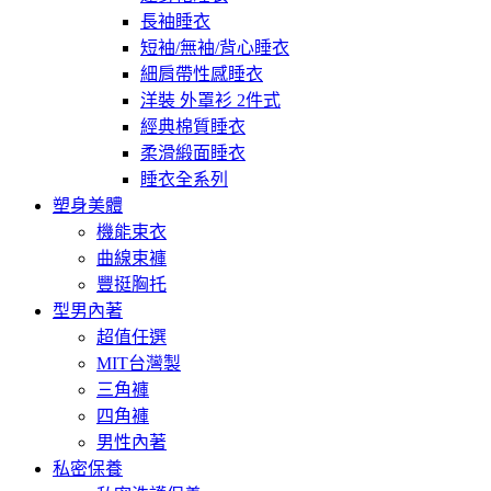
長袖睡衣
短袖/無袖/背心睡衣
細肩帶性感睡衣
洋裝 外罩衫 2件式
經典棉質睡衣
柔滑緞面睡衣
睡衣全系列
塑身美體
機能束衣
曲線束褲
豐挺胸托
型男內著
超值任選
MIT台灣製
三角褲
四角褲
男性內著
私密保養