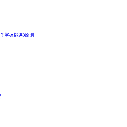
寸？掌握挑選3原則
學