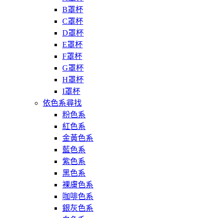
B罩杯
C罩杯
D罩杯
E罩杯
F罩杯
G罩杯
H罩杯
I罩杯
依色系尋找
粉色系
紅色系
金黃色系
藍色系
紫色系
黑色系
裸膚色系
咖啡色系
銀灰色系