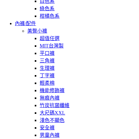
白色系
綠色系
柑橘色系
內褲/配件
美臀小褲
超值任選
MIT台灣製
平口褲
三角褲
生理褲
丁字褲
輕柔棉
機能修飾褲
無痕內褲
竹炭抗菌纖維
大尺碼XXL
淺色不顯色
安全褲
男童內褲