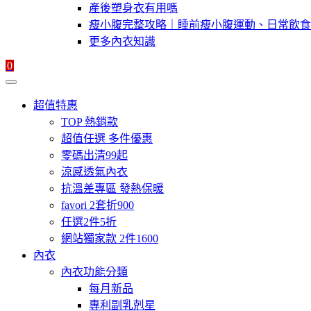
產後塑身衣有用嗎
瘦小腹完整攻略｜睡前瘦小腹運動、日常飲食
更多內衣知識
0
超值特惠
TOP 熱銷款
超值任選 多件優惠
零碼出清99起
涼感透氣內衣
抗溫差專區 發熱保暖
favori 2套折900
任選2件5折
網站獨家款 2件1600
內衣
內衣功能分類
每月新品
專利副乳剋星