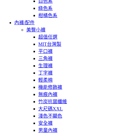
白色系
綠色系
柑橘色系
內褲/配件
美臀小褲
超值任選
MIT台灣製
平口褲
三角褲
生理褲
丁字褲
輕柔棉
機能修飾褲
無痕內褲
竹炭抗菌纖維
大尺碼XXL
淺色不顯色
安全褲
男童內褲