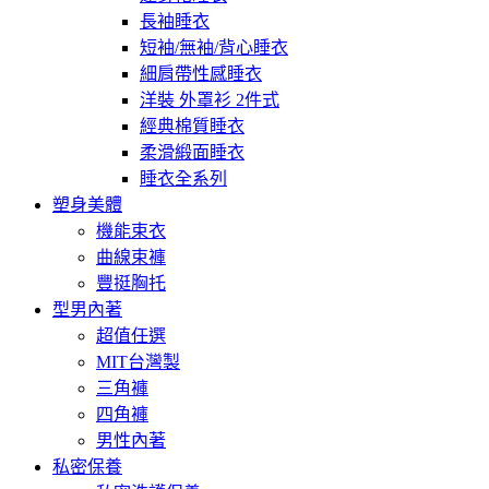
長袖睡衣
短袖/無袖/背心睡衣
細肩帶性感睡衣
洋裝 外罩衫 2件式
經典棉質睡衣
柔滑緞面睡衣
睡衣全系列
塑身美體
機能束衣
曲線束褲
豐挺胸托
型男內著
超值任選
MIT台灣製
三角褲
四角褲
男性內著
私密保養