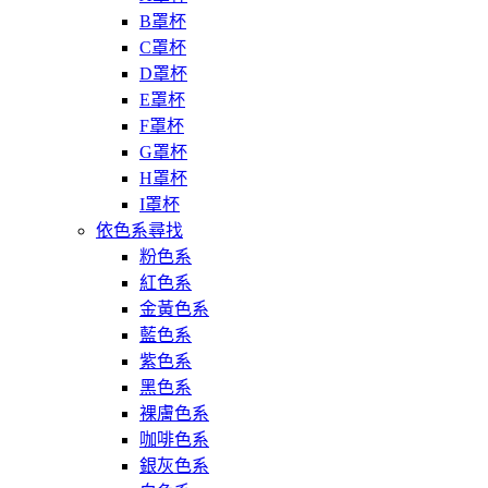
B罩杯
C罩杯
D罩杯
E罩杯
F罩杯
G罩杯
H罩杯
I罩杯
依色系尋找
粉色系
紅色系
金黃色系
藍色系
紫色系
黑色系
裸膚色系
咖啡色系
銀灰色系