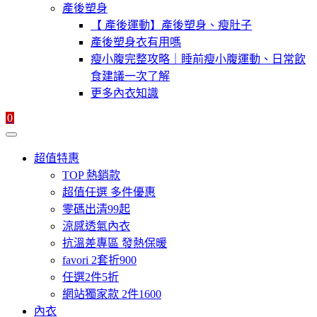
產後塑身
【 產後運動】產後塑身、瘦肚子
產後塑身衣有用嗎
瘦小腹完整攻略｜睡前瘦小腹運動、日常飲
食建議一次了解
更多內衣知識
0
超值特惠
TOP 熱銷款
超值任選 多件優惠
零碼出清99起
涼感透氣內衣
抗溫差專區 發熱保暖
favori 2套折900
任選2件5折
網站獨家款 2件1600
內衣