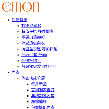
超值特惠
TOP 熱銷款
超值任選 多件優惠
零碼出清99起
涼感透氣內衣
抗溫差專區 發熱保暖
favori 2套折900
任選2件5折
網站獨家款 2件1600
內衣
內衣功能分類
每月新品
官網獨家自訂
專利副乳剋星
絲棉薄杯
包覆機能內衣