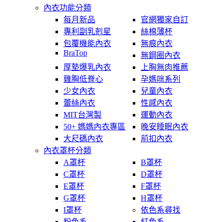
內衣功能分類
每月新品
官網獨家自訂
專利副乳剋星
絲棉薄杯
包覆機能內衣
無痕內衣
BraTop
無鋼圈內衣
厚墊爆乳內衣
上胸無肉推薦
雞胸低脊心
孕媽咪系列
少女內衣
兒童內衣
蕾絲內衣
性感內衣
MIT台灣製
運動內衣
50+ 媽媽內衣專區
晚安睡眠內衣
大尺碼內衣
前扣內衣
內衣罩杯分類
A罩杯
B罩杯
C罩杯
D罩杯
E罩杯
F罩杯
G罩杯
H罩杯
I罩杯
依色系尋找
粉色系
紅色系