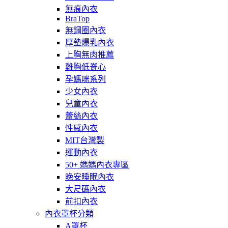
無痕內衣
BraTop
無鋼圈內衣
厚墊爆乳內衣
上胸無肉推薦
雞胸低脊心
孕媽咪系列
少女內衣
兒童內衣
蕾絲內衣
性感內衣
MIT台灣製
運動內衣
50+ 媽媽內衣專區
晚安睡眠內衣
大尺碼內衣
前扣內衣
內衣罩杯分類
A罩杯