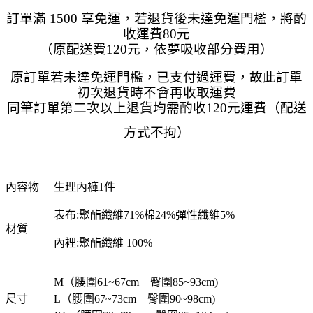
訂單滿 1500 享免運，若退貨後未達免運門檻，將酌
收運費80元
（原配送費120元，依夢吸收部分費用）
原訂單若未達免運門檻，已支付過運費，故此訂單
初次退貨時不會再收取運費
同筆訂單第二次以上退貨均需酌收120元運費（配送
方式不拘）
內容物
生理內褲1件
表布:聚酯纖維71%棉24%彈性纖維5%
材質
內裡:聚酯纖維 100%
M（腰圍61~67cm 臀圍85~93cm)
尺寸
L（腰圍67~73cm 臀圍90~98cm)