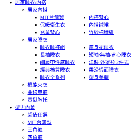
居家睡衣/內搭
居家內搭
MIT台灣製
內搭背心
保暖衛生衣
內搭襯裙
兒童背心
竹紗棉纖維
居家睡衣
睡衣睡褲組
連身裙睡衣
長袖睡衣
短袖/無袖/背心睡衣
細肩帶性感睡衣
洋裝 外罩衫 2件式
經典棉質睡衣
柔滑緞面睡衣
睡衣全系列
塑身美體
機能束衣
曲線束褲
豐挺胸托
型男內著
超值任選
MIT台灣製
三角褲
四角褲