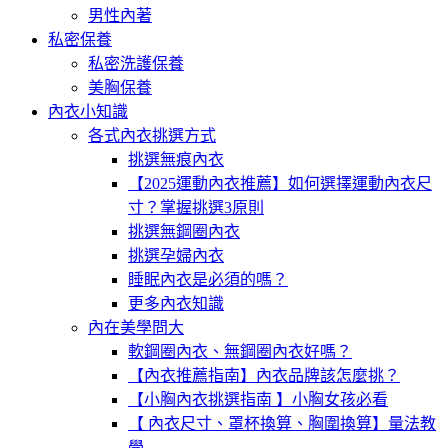
男性內著
私密保養
私密洗護保養
美胸保養
內衣小知識
各式內衣挑選方式
挑選無痕內衣
【2025運動內衣推薦】如何選擇運動內衣尺
寸？掌握挑選3原則
挑選無鋼圈內衣
挑選孕婦內衣
睡眠內衣是必須的嗎？
更多內衣知識
內在美學問大
軟鋼圈內衣、無鋼圈內衣好嗎？
【內衣推薦指南】內衣品牌該怎麼挑？
【小胸內衣挑選指南 】小胸女孩必看
【 內衣尺寸、罩杯換算、胸圍換算】量法教
學