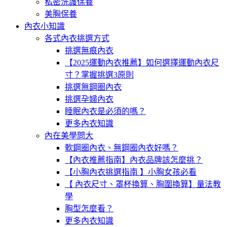
私密洗護保養
美胸保養
內衣小知識
各式內衣挑選方式
挑選無痕內衣
【2025運動內衣推薦】如何選擇運動內衣尺
寸？掌握挑選3原則
挑選無鋼圈內衣
挑選孕婦內衣
睡眠內衣是必須的嗎？
更多內衣知識
內在美學問大
軟鋼圈內衣、無鋼圈內衣好嗎？
【內衣推薦指南】內衣品牌該怎麼挑？
【小胸內衣挑選指南 】小胸女孩必看
【 內衣尺寸、罩杯換算、胸圍換算】量法教
學
胸型怎麼看？
更多內衣知識