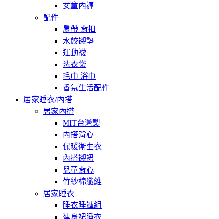
女童內褲
配件
肩帶 背扣
水餃襯墊
運動襪
洗衣袋
毛巾 浴巾
香氛生活配件
居家睡衣/內搭
居家內搭
MIT台灣製
內搭背心
保暖衛生衣
內搭襯裙
兒童背心
竹紗棉纖維
居家睡衣
睡衣睡褲組
連身裙睡衣