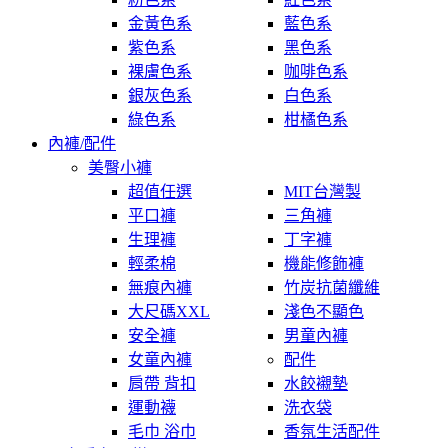
金黃色系
藍色系
紫色系
黑色系
裸膚色系
咖啡色系
銀灰色系
白色系
綠色系
柑橘色系
內褲/配件
美臀小褲
超值任選
MIT台灣製
平口褲
三角褲
生理褲
丁字褲
輕柔棉
機能修飾褲
無痕內褲
竹炭抗菌纖維
大尺碼XXL
淺色不顯色
安全褲
男童內褲
女童內褲
配件
肩帶 背扣
水餃襯墊
運動襪
洗衣袋
毛巾 浴巾
香氛生活配件