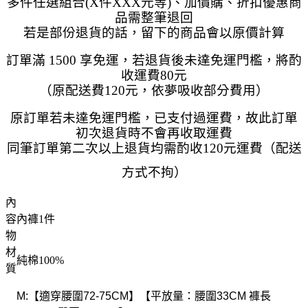
多件任選組合(X件XXX元等)、加價購、折扣優惠商
品需整筆退回
若是部份退貨的話，留下的商品會以原價計算
訂單滿 1500 享免運，若退貨後未達免運門檻，將酌
收運費80元
（原配送費120元，依夢吸收部分費用）
原訂單若未達免運門檻，已支付過運費，故此訂單
初次退貨時不會再收取運費
同筆訂單第二次以上退貨均需酌收120元運費（配送
方式不拘）
內
容
內褲1件
物
材
純棉100%
質
M:【適穿腰圍72-75CM】【平放量：腰圍33CM 褲長