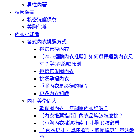
男性內著
私密保養
私密洗護保養
美胸保養
內衣小知識
各式內衣挑選方式
挑選無痕內衣
【2025運動內衣推薦】如何選擇運動內衣尺
寸？掌握挑選3原則
挑選無鋼圈內衣
挑選孕婦內衣
睡眠內衣是必須的嗎？
更多內衣知識
內在美學問大
軟鋼圈內衣、無鋼圈內衣好嗎？
【內衣推薦指南】內衣品牌該怎麼挑？
【小胸內衣挑選指南 】小胸女孩必看
【 內衣尺寸、罩杯換算、胸圍換算】量法教
學