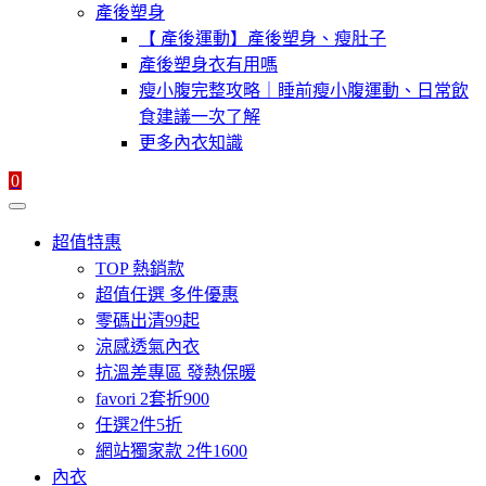
產後塑身
【 產後運動】產後塑身、瘦肚子
產後塑身衣有用嗎
瘦小腹完整攻略｜睡前瘦小腹運動、日常飲
食建議一次了解
更多內衣知識
0
超值特惠
TOP 熱銷款
超值任選 多件優惠
零碼出清99起
涼感透氣內衣
抗溫差專區 發熱保暖
favori 2套折900
任選2件5折
網站獨家款 2件1600
內衣