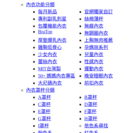
內衣功能分類
每月新品
官網獨家自訂
專利副乳剋星
絲棉薄杯
包覆機能內衣
無痕內衣
BraTop
無鋼圈內衣
厚墊爆乳內衣
上胸無肉推薦
雞胸低脊心
孕媽咪系列
少女內衣
兒童內衣
蕾絲內衣
性感內衣
MIT台灣製
運動內衣
50+ 媽媽內衣專區
晚安睡眠內衣
大尺碼內衣
前扣內衣
內衣罩杯分類
A罩杯
B罩杯
C罩杯
D罩杯
E罩杯
F罩杯
G罩杯
H罩杯
I罩杯
依色系尋找
粉色系
紅色系