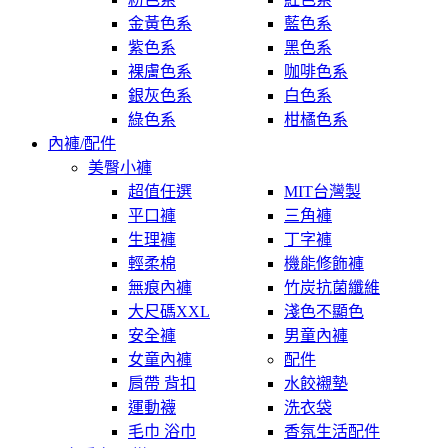
金黃色系
藍色系
紫色系
黑色系
裸膚色系
咖啡色系
銀灰色系
白色系
綠色系
柑橘色系
內褲/配件
美臀小褲
超值任選
MIT台灣製
平口褲
三角褲
生理褲
丁字褲
輕柔棉
機能修飾褲
無痕內褲
竹炭抗菌纖維
大尺碼XXL
淺色不顯色
安全褲
男童內褲
女童內褲
配件
肩帶 背扣
水餃襯墊
運動襪
洗衣袋
毛巾 浴巾
香氛生活配件