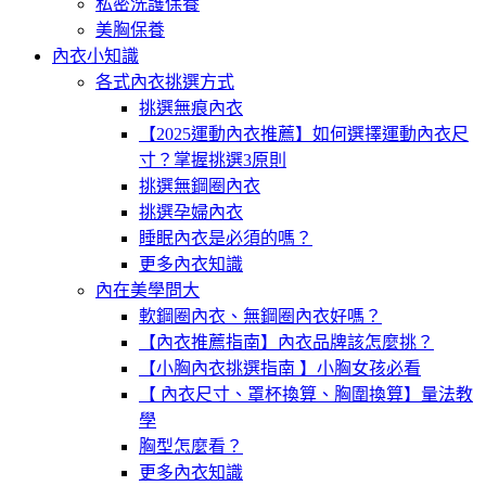
私密洗護保養
美胸保養
內衣小知識
各式內衣挑選方式
挑選無痕內衣
【2025運動內衣推薦】如何選擇運動內衣尺
寸？掌握挑選3原則
挑選無鋼圈內衣
挑選孕婦內衣
睡眠內衣是必須的嗎？
更多內衣知識
內在美學問大
軟鋼圈內衣、無鋼圈內衣好嗎？
【內衣推薦指南】內衣品牌該怎麼挑？
【小胸內衣挑選指南 】小胸女孩必看
【 內衣尺寸、罩杯換算、胸圍換算】量法教
學
胸型怎麼看？
更多內衣知識