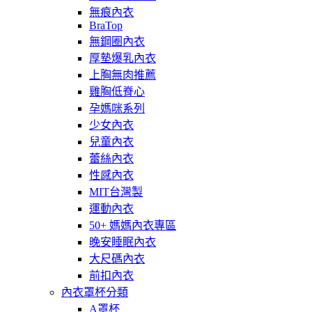
無痕內衣
BraTop
無鋼圈內衣
厚墊爆乳內衣
上胸無肉推薦
雞胸低脊心
孕媽咪系列
少女內衣
兒童內衣
蕾絲內衣
性感內衣
MIT台灣製
運動內衣
50+ 媽媽內衣專區
晚安睡眠內衣
大尺碼內衣
前扣內衣
內衣罩杯分類
A罩杯