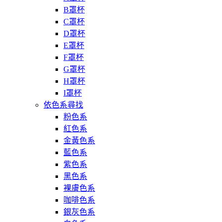
B罩杯
C罩杯
D罩杯
E罩杯
F罩杯
G罩杯
H罩杯
I罩杯
依色系尋找
粉色系
紅色系
金黃色系
藍色系
紫色系
黑色系
裸膚色系
咖啡色系
銀灰色系