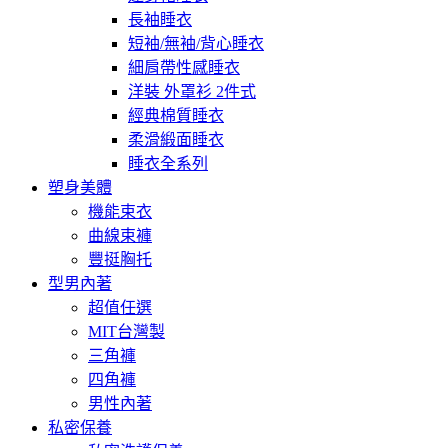
長袖睡衣
短袖/無袖/背心睡衣
細肩帶性感睡衣
洋裝 外罩衫 2件式
經典棉質睡衣
柔滑緞面睡衣
睡衣全系列
塑身美體
機能束衣
曲線束褲
豐挺胸托
型男內著
超值任選
MIT台灣製
三角褲
四角褲
男性內著
私密保養