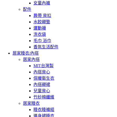
女童內褲
配件
肩帶 背扣
水餃襯墊
運動襪
洗衣袋
毛巾 浴巾
香氛生活配件
居家睡衣/內搭
居家內搭
MIT台灣製
內搭背心
保暖衛生衣
內搭襯裙
兒童背心
竹紗棉纖維
居家睡衣
睡衣睡褲組
連身裙睡衣