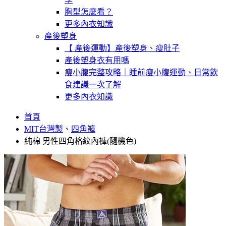
胸型怎麼看？
更多內衣知識
產後塑身
【 產後運動】產後塑身、瘦肚子
產後塑身衣有用嗎
瘦小腹完整攻略｜睡前瘦小腹運動、日常飲
食建議一次了解
更多內衣知識
首頁
MIT台灣製
、
四角褲
純棉 男性四角格紋內褲(隨機色)