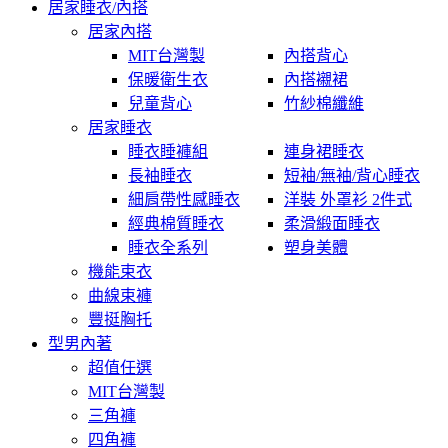
居家睡衣/內搭
居家內搭
MIT台灣製
內搭背心
保暖衛生衣
內搭襯裙
兒童背心
竹紗棉纖維
居家睡衣
睡衣睡褲組
連身裙睡衣
長袖睡衣
短袖/無袖/背心睡衣
細肩帶性感睡衣
洋裝 外罩衫 2件式
經典棉質睡衣
柔滑緞面睡衣
睡衣全系列
塑身美體
機能束衣
曲線束褲
豐挺胸托
型男內著
超值任選
MIT台灣製
三角褲
四角褲