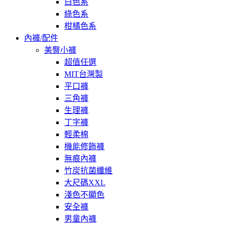
白色系
綠色系
柑橘色系
內褲/配件
美臀小褲
超值任選
MIT台灣製
平口褲
三角褲
生理褲
丁字褲
輕柔棉
機能修飾褲
無痕內褲
竹炭抗菌纖維
大尺碼XXL
淺色不顯色
安全褲
男童內褲