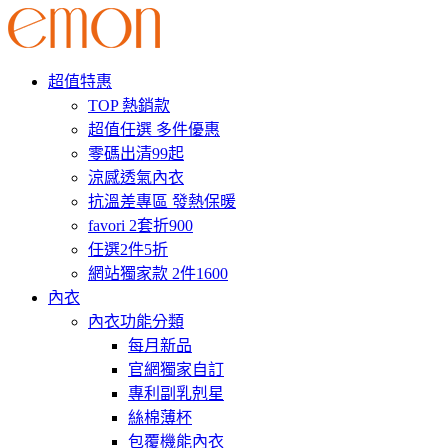
超值特惠
TOP 熱銷款
超值任選 多件優惠
零碼出清99起
涼感透氣內衣
抗溫差專區 發熱保暖
favori 2套折900
任選2件5折
網站獨家款 2件1600
內衣
內衣功能分類
每月新品
官網獨家自訂
專利副乳剋星
絲棉薄杯
包覆機能內衣