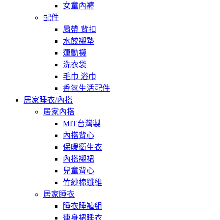
女童內褲
配件
肩帶 背扣
水餃襯墊
運動襪
洗衣袋
毛巾 浴巾
香氛生活配件
居家睡衣/內搭
居家內搭
MIT台灣製
內搭背心
保暖衛生衣
內搭襯裙
兒童背心
竹紗棉纖維
居家睡衣
睡衣睡褲組
連身裙睡衣