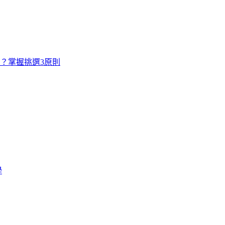
寸？掌握挑選3原則
學