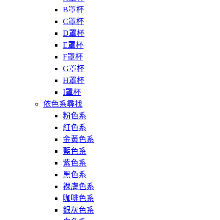
B罩杯
C罩杯
D罩杯
E罩杯
F罩杯
G罩杯
H罩杯
I罩杯
依色系尋找
粉色系
紅色系
金黃色系
藍色系
紫色系
黑色系
裸膚色系
咖啡色系
銀灰色系