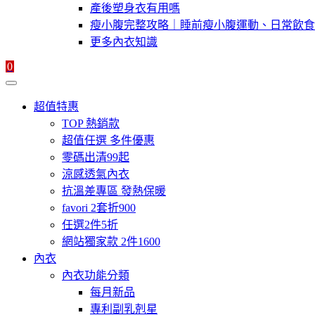
產後塑身衣有用嗎
瘦小腹完整攻略｜睡前瘦小腹運動、日常飲食
更多內衣知識
0
超值特惠
TOP 熱銷款
超值任選 多件優惠
零碼出清99起
涼感透氣內衣
抗溫差專區 發熱保暖
favori 2套折900
任選2件5折
網站獨家款 2件1600
內衣
內衣功能分類
每月新品
專利副乳剋星