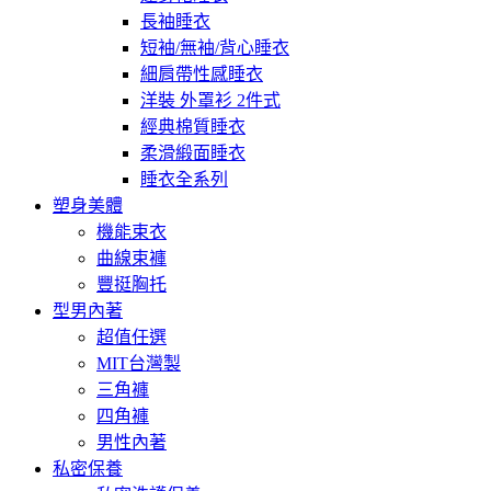
長袖睡衣
短袖/無袖/背心睡衣
細肩帶性感睡衣
洋裝 外罩衫 2件式
經典棉質睡衣
柔滑緞面睡衣
睡衣全系列
塑身美體
機能束衣
曲線束褲
豐挺胸托
型男內著
超值任選
MIT台灣製
三角褲
四角褲
男性內著
私密保養