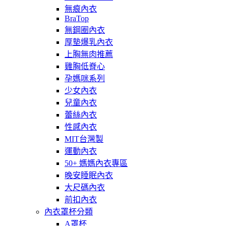
無痕內衣
BraTop
無鋼圈內衣
厚墊爆乳內衣
上胸無肉推薦
雞胸低脊心
孕媽咪系列
少女內衣
兒童內衣
蕾絲內衣
性感內衣
MIT台灣製
運動內衣
50+ 媽媽內衣專區
晚安睡眠內衣
大尺碼內衣
前扣內衣
內衣罩杯分類
A罩杯