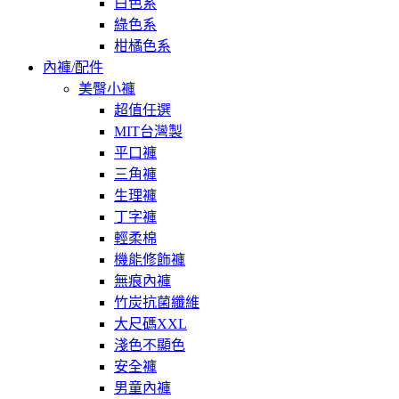
白色系
綠色系
柑橘色系
內褲/配件
美臀小褲
超值任選
MIT台灣製
平口褲
三角褲
生理褲
丁字褲
輕柔棉
機能修飾褲
無痕內褲
竹炭抗菌纖維
大尺碼XXL
淺色不顯色
安全褲
男童內褲