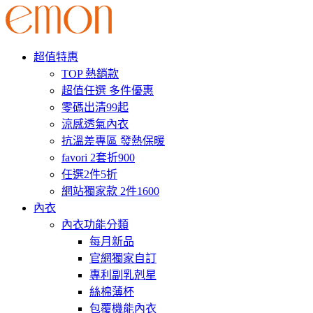
超值特惠
TOP 熱銷款
超值任選 多件優惠
零碼出清99起
涼感透氣內衣
抗溫差專區 發熱保暖
favori 2套折900
任選2件5折
網站獨家款 2件1600
內衣
內衣功能分類
每月新品
官網獨家自訂
專利副乳剋星
絲棉薄杯
包覆機能內衣