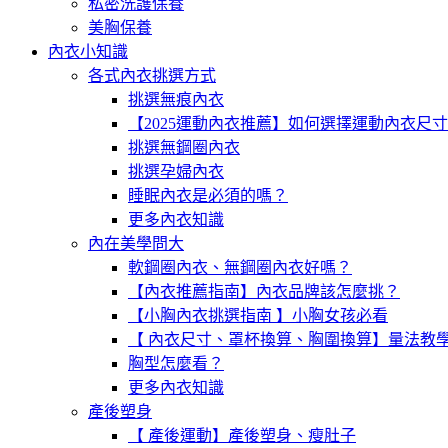
私密洗護保養
美胸保養
內衣小知識
各式內衣挑選方式
挑選無痕內衣
【2025運動內衣推薦】如何選擇運動內衣尺
挑選無鋼圈內衣
挑選孕婦內衣
睡眠內衣是必須的嗎？
更多內衣知識
內在美學問大
軟鋼圈內衣、無鋼圈內衣好嗎？
【內衣推薦指南】內衣品牌該怎麼挑？
【小胸內衣挑選指南 】小胸女孩必看
【 內衣尺寸、罩杯換算、胸圍換算】量法教
胸型怎麼看？
更多內衣知識
產後塑身
【 產後運動】產後塑身、瘦肚子