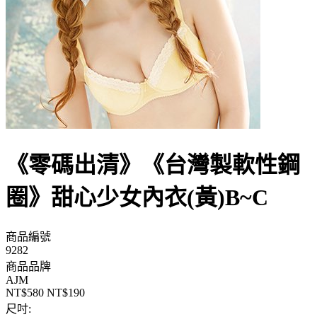
《零碼出清》《台灣製軟性鋼
圈》甜心少女內衣(黃)B~C
商品編號
9282
商品品牌
AJM
NT$580
NT$190
尺吋: