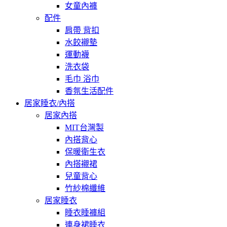
女童內褲
配件
肩帶 背扣
水餃襯墊
運動襪
洗衣袋
毛巾 浴巾
香氛生活配件
居家睡衣/內搭
居家內搭
MIT台灣製
內搭背心
保暖衛生衣
內搭襯裙
兒童背心
竹紗棉纖維
居家睡衣
睡衣睡褲組
連身裙睡衣