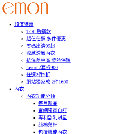
超值特惠
TOP 熱銷款
超值任選 多件優惠
零碼出清99起
涼感透氣內衣
抗溫差專區 發熱保暖
favori 2套折900
任選2件5折
網站獨家款 2件1600
內衣
內衣功能分類
每月新品
官網獨家自訂
專利副乳剋星
絲棉薄杯
包覆機能內衣