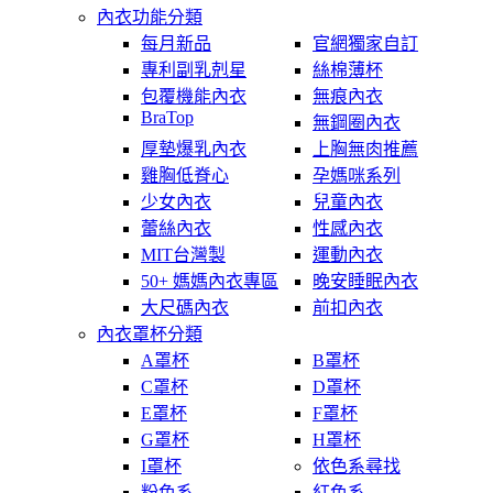
內衣功能分類
每月新品
官網獨家自訂
專利副乳剋星
絲棉薄杯
包覆機能內衣
無痕內衣
BraTop
無鋼圈內衣
厚墊爆乳內衣
上胸無肉推薦
雞胸低脊心
孕媽咪系列
少女內衣
兒童內衣
蕾絲內衣
性感內衣
MIT台灣製
運動內衣
50+ 媽媽內衣專區
晚安睡眠內衣
大尺碼內衣
前扣內衣
內衣罩杯分類
A罩杯
B罩杯
C罩杯
D罩杯
E罩杯
F罩杯
G罩杯
H罩杯
I罩杯
依色系尋找
粉色系
紅色系