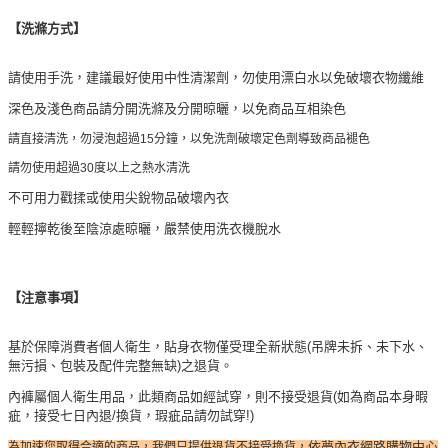
【洗滌方式】
請使用手洗，建議最好使用中性清潔劑，勿使用漂白水以免破壞衣物纖維
深色及淺色商品請分開洗滌及分開晾曬，以免商品互相染色
請直接清洗，勿浸泡超過15分鐘，以免洗劑破壞定色劑導致商品褪色
請勿使用超過30度以上之熱水清洗
不可用力戳揉或使用尖銳物品破壞內衣
輕輕擰乾後至陰涼處晾曬，嚴禁使用洗衣機脫水
【注意事項】
基於保障消費者個人衛生，貼身衣物僅受理全新狀態(吊牌未拆、未下水、
無污損、包裝及配件完整無缺)之退貨。
內褲屬個人衛生用品，此類商品如經試穿，則不接受退貨(如為商品本身暇
疵，接受七日內退/換貨，瑕疵品請勿試穿!)
依夢內衣網路購物中心
為加速您取得合適的商品，我們只提供退貨不接受換貨，