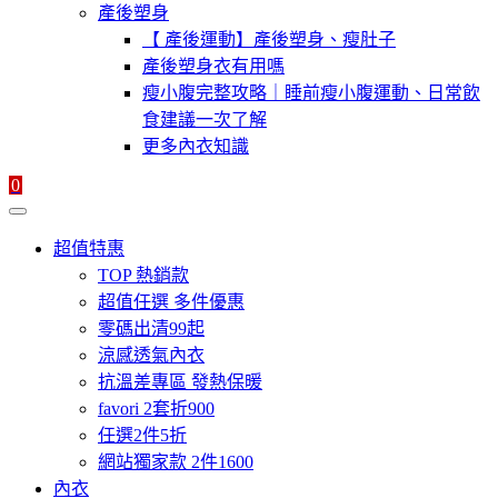
產後塑身
【 產後運動】產後塑身、瘦肚子
產後塑身衣有用嗎
瘦小腹完整攻略｜睡前瘦小腹運動、日常飲
食建議一次了解
更多內衣知識
0
超值特惠
TOP 熱銷款
超值任選 多件優惠
零碼出清99起
涼感透氣內衣
抗溫差專區 發熱保暖
favori 2套折900
任選2件5折
網站獨家款 2件1600
內衣