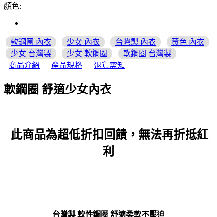
顏色:
軟鋼圈 內衣
少女 內衣
台灣製 內衣
黃色 內衣
少女 台灣製
少女 軟鋼圈
軟鋼圈 台灣製
商品介紹
產品規格
退貨需知
軟鋼圈 舒適少女內衣
此商品為超低折扣回饋，無法再折抵紅
利
台灣製 軟性鋼圈 舒適柔軟不壓迫