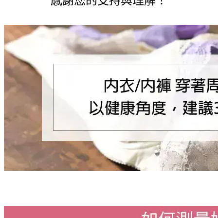
感謝您的支持與理解！