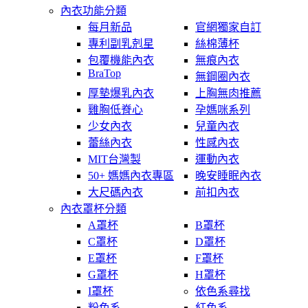
內衣功能分類
每月新品
官網獨家自訂
專利副乳剋星
絲棉薄杯
包覆機能內衣
無痕內衣
BraTop
無鋼圈內衣
厚墊爆乳內衣
上胸無肉推薦
雞胸低脊心
孕媽咪系列
少女內衣
兒童內衣
蕾絲內衣
性感內衣
MIT台灣製
運動內衣
50+ 媽媽內衣專區
晚安睡眠內衣
大尺碼內衣
前扣內衣
內衣罩杯分類
A罩杯
B罩杯
C罩杯
D罩杯
E罩杯
F罩杯
G罩杯
H罩杯
I罩杯
依色系尋找
粉色系
紅色系