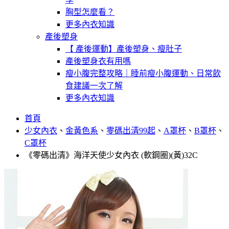
胸型怎麼看？
更多內衣知識
產後塑身
【 產後運動】產後塑身、瘦肚子
產後塑身衣有用嗎
瘦小腹完整攻略｜睡前瘦小腹運動、日常飲
食建議一次了解
更多內衣知識
首頁
少女內衣
、
金黃色系
、
零碼出清99起
、
A罩杯
、
B罩杯
、
C罩杯
《零碼出清》海洋天使少女內衣 (軟鋼圈)(黃)32C