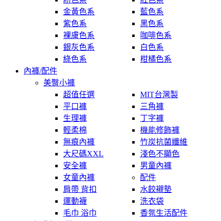
金黃色系
藍色系
紫色系
黑色系
裸膚色系
咖啡色系
銀灰色系
白色系
綠色系
柑橘色系
內褲/配件
美臀小褲
超值任選
MIT台灣製
平口褲
三角褲
生理褲
丁字褲
輕柔棉
機能修飾褲
無痕內褲
竹炭抗菌纖維
大尺碼XXL
淺色不顯色
安全褲
男童內褲
女童內褲
配件
肩帶 背扣
水餃襯墊
運動襪
洗衣袋
毛巾 浴巾
香氛生活配件