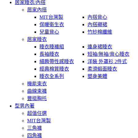
居家睡衣/內搭
居家內搭
MIT台灣製
內搭背心
保暖衛生衣
內搭襯裙
兒童背心
竹紗棉纖維
居家睡衣
睡衣睡褲組
連身裙睡衣
長袖睡衣
短袖/無袖/背心睡衣
細肩帶性感睡衣
洋裝 外罩衫 2件式
經典棉質睡衣
柔滑緞面睡衣
睡衣全系列
塑身美體
機能束衣
曲線束褲
豐挺胸托
型男內著
超值任選
MIT台灣製
三角褲
四角褲