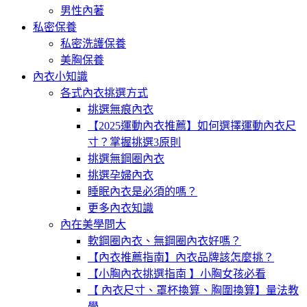
男性內著
私密保養
私密洗護保養
美胸保養
內衣小知識
各式內衣挑選方式
挑選無痕內衣
【2025運動內衣推薦】如何選擇運動內衣尺
寸？掌握挑選3原則
挑選無鋼圈內衣
挑選孕婦內衣
睡眠內衣是必須的嗎？
更多內衣知識
內在美學問大
軟鋼圈內衣、無鋼圈內衣好嗎？
【內衣推薦指南】內衣品牌該怎麼挑？
【小胸內衣挑選指南 】小胸女孩必看
【 內衣尺寸、罩杯換算、胸圍換算】量法教
學