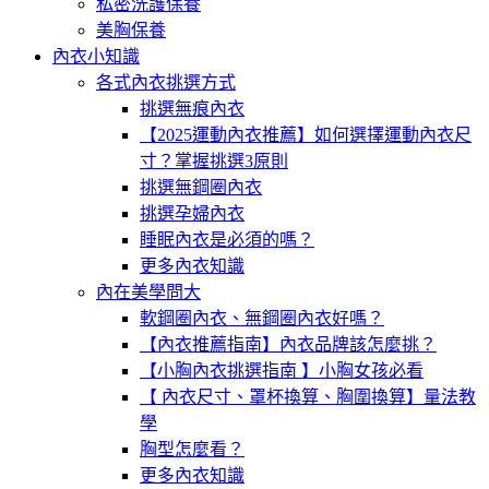
私密洗護保養
美胸保養
內衣小知識
各式內衣挑選方式
挑選無痕內衣
【2025運動內衣推薦】如何選擇運動內衣尺
寸？掌握挑選3原則
挑選無鋼圈內衣
挑選孕婦內衣
睡眠內衣是必須的嗎？
更多內衣知識
內在美學問大
軟鋼圈內衣、無鋼圈內衣好嗎？
【內衣推薦指南】內衣品牌該怎麼挑？
【小胸內衣挑選指南 】小胸女孩必看
【 內衣尺寸、罩杯換算、胸圍換算】量法教
學
胸型怎麼看？
更多內衣知識