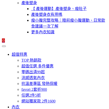
產後塑身
【 產後運動】產後塑身、瘦肚子
產後塑身衣有用嗎
瘦小腹完整攻略｜睡前瘦小腹運動、日常飲
食建議一次了解
更多內衣知識
0
超值特惠
TOP 熱銷款
超值任選 多件優惠
零碼出清99起
涼感透氣內衣
抗溫差專區 發熱保暖
favori 2套折900
任選2件5折
網站獨家款 2件1600
內衣