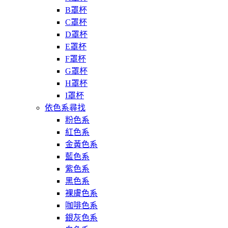
B罩杯
C罩杯
D罩杯
E罩杯
F罩杯
G罩杯
H罩杯
I罩杯
依色系尋找
粉色系
紅色系
金黃色系
藍色系
紫色系
黑色系
裸膚色系
咖啡色系
銀灰色系