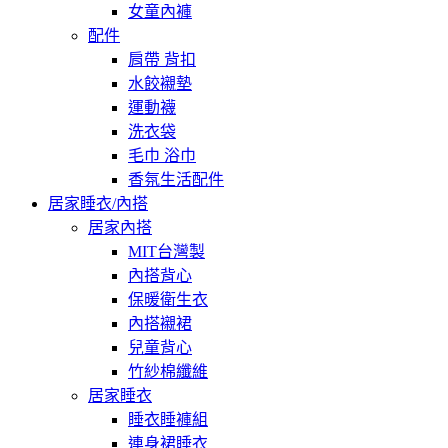
女童內褲
配件
肩帶 背扣
水餃襯墊
運動襪
洗衣袋
毛巾 浴巾
香氛生活配件
居家睡衣/內搭
居家內搭
MIT台灣製
內搭背心
保暖衛生衣
內搭襯裙
兒童背心
竹紗棉纖維
居家睡衣
睡衣睡褲組
連身裙睡衣