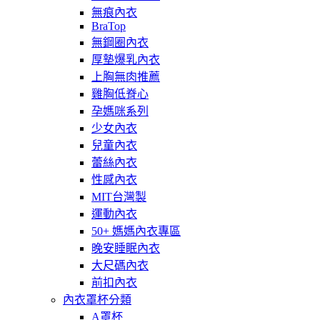
無痕內衣
BraTop
無鋼圈內衣
厚墊爆乳內衣
上胸無肉推薦
雞胸低脊心
孕媽咪系列
少女內衣
兒童內衣
蕾絲內衣
性感內衣
MIT台灣製
運動內衣
50+ 媽媽內衣專區
晚安睡眠內衣
大尺碼內衣
前扣內衣
內衣罩杯分類
A罩杯