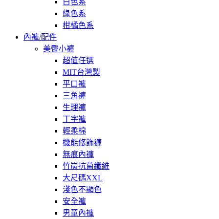
白色系
綠色系
柑橘色系
內褲/配件
美臀小褲
超值任選
MIT台灣製
平口褲
三角褲
生理褲
丁字褲
輕柔棉
機能修飾褲
無痕內褲
竹炭抗菌纖維
大尺碼XXL
淺色不顯色
安全褲
男童內褲