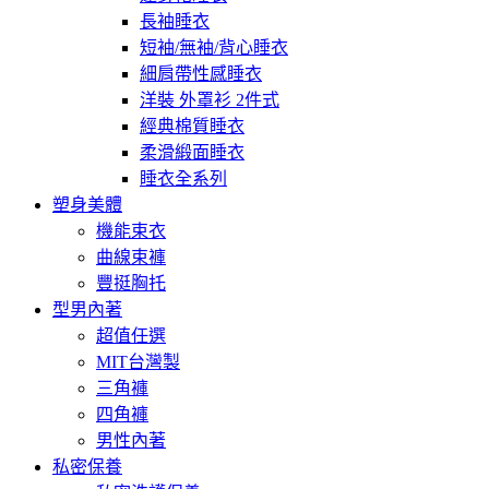
長袖睡衣
短袖/無袖/背心睡衣
細肩帶性感睡衣
洋裝 外罩衫 2件式
經典棉質睡衣
柔滑緞面睡衣
睡衣全系列
塑身美體
機能束衣
曲線束褲
豐挺胸托
型男內著
超值任選
MIT台灣製
三角褲
四角褲
男性內著
私密保養