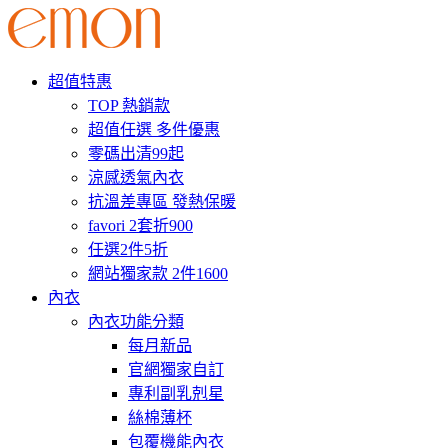
超值特惠
TOP 熱銷款
超值任選 多件優惠
零碼出清99起
涼感透氣內衣
抗溫差專區 發熱保暖
favori 2套折900
任選2件5折
網站獨家款 2件1600
內衣
內衣功能分類
每月新品
官網獨家自訂
專利副乳剋星
絲棉薄杯
包覆機能內衣