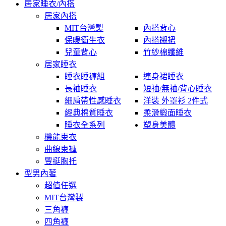
居家睡衣/內搭
居家內搭
MIT台灣製
內搭背心
保暖衛生衣
內搭襯裙
兒童背心
竹紗棉纖維
居家睡衣
睡衣睡褲組
連身裙睡衣
長袖睡衣
短袖/無袖/背心睡衣
細肩帶性感睡衣
洋裝 外罩衫 2件式
經典棉質睡衣
柔滑緞面睡衣
睡衣全系列
塑身美體
機能束衣
曲線束褲
豐挺胸托
型男內著
超值任選
MIT台灣製
三角褲
四角褲