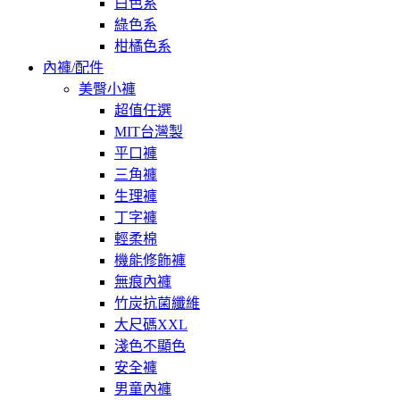
白色系
綠色系
柑橘色系
內褲/配件
美臀小褲
超值任選
MIT台灣製
平口褲
三角褲
生理褲
丁字褲
輕柔棉
機能修飾褲
無痕內褲
竹炭抗菌纖維
大尺碼XXL
淺色不顯色
安全褲
男童內褲