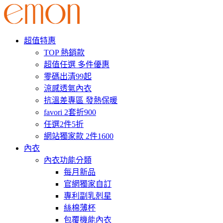
超值特惠
TOP 熱銷款
超值任選 多件優惠
零碼出清99起
涼感透氣內衣
抗溫差專區 發熱保暖
favori 2套折900
任選2件5折
網站獨家款 2件1600
內衣
內衣功能分類
每月新品
官網獨家自訂
專利副乳剋星
絲棉薄杯
包覆機能內衣