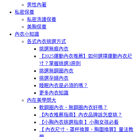
男性內著
私密保養
私密洗護保養
美胸保養
內衣小知識
各式內衣挑選方式
挑選無痕內衣
【2025運動內衣推薦】如何選擇運動內衣尺
寸？掌握挑選3原則
挑選無鋼圈內衣
挑選孕婦內衣
睡眠內衣是必須的嗎？
更多內衣知識
內在美學問大
軟鋼圈內衣、無鋼圈內衣好嗎？
【內衣推薦指南】內衣品牌該怎麼挑？
【小胸內衣挑選指南 】小胸女孩必看
【 內衣尺寸、罩杯換算、胸圍換算】量法教
學