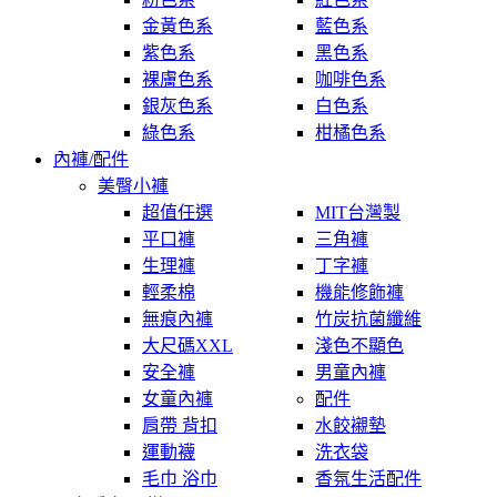
金黃色系
藍色系
紫色系
黑色系
裸膚色系
咖啡色系
銀灰色系
白色系
綠色系
柑橘色系
內褲/配件
美臀小褲
超值任選
MIT台灣製
平口褲
三角褲
生理褲
丁字褲
輕柔棉
機能修飾褲
無痕內褲
竹炭抗菌纖維
大尺碼XXL
淺色不顯色
安全褲
男童內褲
女童內褲
配件
肩帶 背扣
水餃襯墊
運動襪
洗衣袋
毛巾 浴巾
香氛生活配件