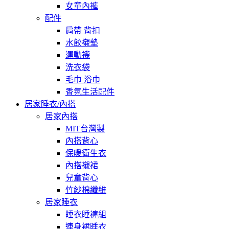
女童內褲
配件
肩帶 背扣
水餃襯墊
運動襪
洗衣袋
毛巾 浴巾
香氛生活配件
居家睡衣/內搭
居家內搭
MIT台灣製
內搭背心
保暖衛生衣
內搭襯裙
兒童背心
竹紗棉纖維
居家睡衣
睡衣睡褲組
連身裙睡衣