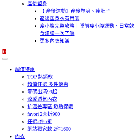
產後塑身
【 產後運動】產後塑身、瘦肚子
產後塑身衣有用嗎
瘦小腹完整攻略｜睡前瘦小腹運動、日常飲
食建議一次了解
更多內衣知識
0
超值特惠
TOP 熱銷款
超值任選 多件優惠
零碼出清99起
涼感透氣內衣
抗溫差專區 發熱保暖
favori 2套折900
任選2件5折
網站獨家款 2件1600
內衣