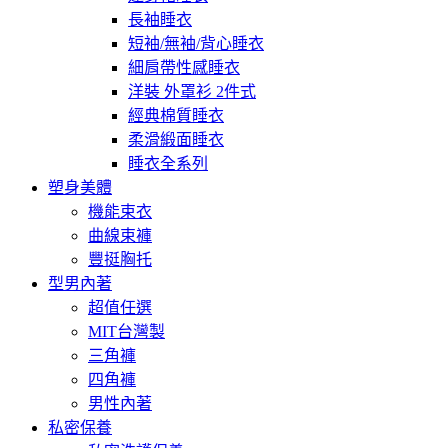
長袖睡衣
短袖/無袖/背心睡衣
細肩帶性感睡衣
洋裝 外罩衫 2件式
經典棉質睡衣
柔滑緞面睡衣
睡衣全系列
塑身美體
機能束衣
曲線束褲
豐挺胸托
型男內著
超值任選
MIT台灣製
三角褲
四角褲
男性內著
私密保養