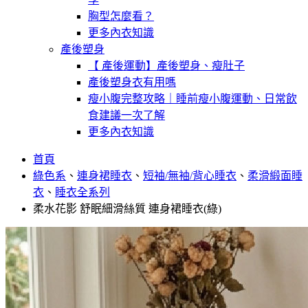
胸型怎麼看？
更多內衣知識
產後塑身
【 產後運動】產後塑身、瘦肚子
產後塑身衣有用嗎
瘦小腹完整攻略｜睡前瘦小腹運動、日常飲
食建議一次了解
更多內衣知識
首頁
綠色系
、
連身裙睡衣
、
短袖/無袖/背心睡衣
、
柔滑緞面睡
衣
、
睡衣全系列
柔水花影 舒眠細滑絲質 連身裙睡衣(綠)