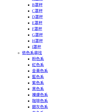
B罩杯
C罩杯
D罩杯
E罩杯
F罩杯
G罩杯
H罩杯
I罩杯
依色系尋找
粉色系
紅色系
金黃色系
藍色系
紫色系
黑色系
裸膚色系
咖啡色系
銀灰色系