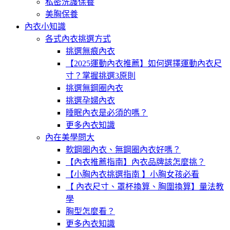
私密洗護保養
美胸保養
內衣小知識
各式內衣挑選方式
挑選無痕內衣
【2025運動內衣推薦】如何選擇運動內衣尺
寸？掌握挑選3原則
挑選無鋼圈內衣
挑選孕婦內衣
睡眠內衣是必須的嗎？
更多內衣知識
內在美學問大
軟鋼圈內衣、無鋼圈內衣好嗎？
【內衣推薦指南】內衣品牌該怎麼挑？
【小胸內衣挑選指南 】小胸女孩必看
【 內衣尺寸、罩杯換算、胸圍換算】量法教
學
胸型怎麼看？
更多內衣知識