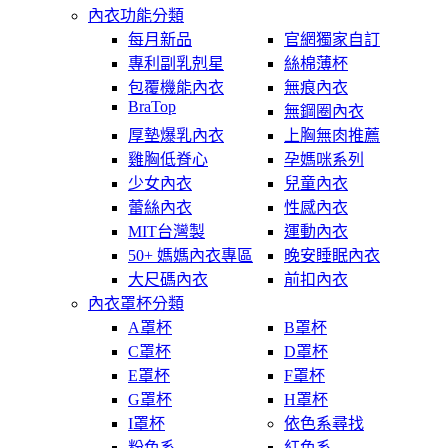
內衣功能分類
每月新品
官網獨家自訂
專利副乳剋星
絲棉薄杯
包覆機能內衣
無痕內衣
BraTop
無鋼圈內衣
厚墊爆乳內衣
上胸無肉推薦
雞胸低脊心
孕媽咪系列
少女內衣
兒童內衣
蕾絲內衣
性感內衣
MIT台灣製
運動內衣
50+ 媽媽內衣專區
晚安睡眠內衣
大尺碼內衣
前扣內衣
內衣罩杯分類
A罩杯
B罩杯
C罩杯
D罩杯
E罩杯
F罩杯
G罩杯
H罩杯
I罩杯
依色系尋找
粉色系
紅色系