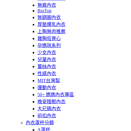
無痕內衣
BraTop
無鋼圈內衣
厚墊爆乳內衣
上胸無肉推薦
雞胸低脊心
孕媽咪系列
少女內衣
兒童內衣
蕾絲內衣
性感內衣
MIT台灣製
運動內衣
50+ 媽媽內衣專區
晚安睡眠內衣
大尺碼內衣
前扣內衣
內衣罩杯分類
A罩杯