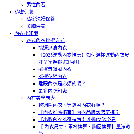
男性內著
私密保養
私密洗護保養
美胸保養
內衣小知識
各式內衣挑選方式
挑選無痕內衣
【2025運動內衣推薦】如何選擇運動內衣尺
寸？掌握挑選3原則
挑選無鋼圈內衣
挑選孕婦內衣
睡眠內衣是必須的嗎？
更多內衣知識
內在美學問大
軟鋼圈內衣、無鋼圈內衣好嗎？
【內衣推薦指南】內衣品牌該怎麼挑？
【小胸內衣挑選指南 】小胸女孩必看
【 內衣尺寸、罩杯換算、胸圍換算】量法教
學