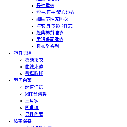
長袖睡衣
短袖/無袖/背心睡衣
細肩帶性感睡衣
洋裝 外罩衫 2件式
經典棉質睡衣
柔滑緞面睡衣
睡衣全系列
塑身美體
機能束衣
曲線束褲
豐挺胸托
型男內著
超值任選
MIT台灣製
三角褲
四角褲
男性內著
私密保養