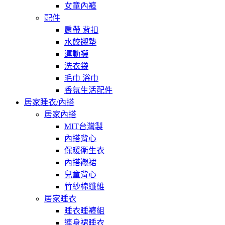
女童內褲
配件
肩帶 背扣
水餃襯墊
運動襪
洗衣袋
毛巾 浴巾
香氛生活配件
居家睡衣/內搭
居家內搭
MIT台灣製
內搭背心
保暖衛生衣
內搭襯裙
兒童背心
竹紗棉纖維
居家睡衣
睡衣睡褲組
連身裙睡衣