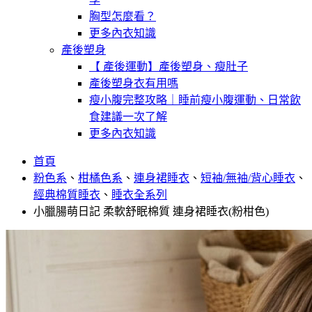
胸型怎麼看？
更多內衣知識
產後塑身
【 產後運動】產後塑身、瘦肚子
產後塑身衣有用嗎
瘦小腹完整攻略｜睡前瘦小腹運動、日常飲
食建議一次了解
更多內衣知識
首頁
粉色系
、
柑橘色系
、
連身裙睡衣
、
短袖/無袖/背心睡衣
、
經典棉質睡衣
、
睡衣全系列
小臘腸萌日記 柔軟舒眠棉質 連身裙睡衣(粉柑色)