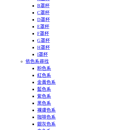
B罩杯
C罩杯
D罩杯
E罩杯
F罩杯
G罩杯
H罩杯
I罩杯
依色系尋找
粉色系
紅色系
金黃色系
藍色系
紫色系
黑色系
裸膚色系
咖啡色系
銀灰色系