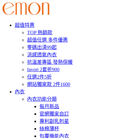
超值特惠
TOP 熱銷款
超值任選 多件優惠
零碼出清99起
涼感透氣內衣
抗溫差專區 發熱保暖
favori 2套折900
任選2件5折
網站獨家款 2件1600
內衣
內衣功能分類
每月新品
官網獨家自訂
專利副乳剋星
絲棉薄杯
包覆機能內衣