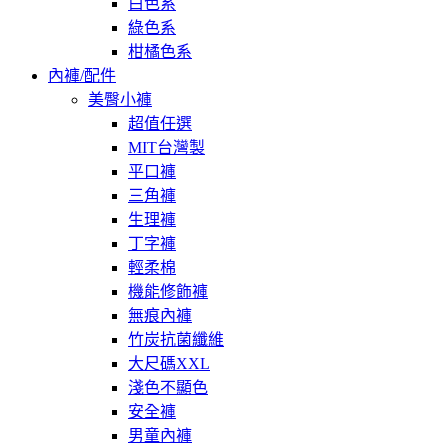
白色系
綠色系
柑橘色系
內褲/配件
美臀小褲
超值任選
MIT台灣製
平口褲
三角褲
生理褲
丁字褲
輕柔棉
機能修飾褲
無痕內褲
竹炭抗菌纖維
大尺碼XXL
淺色不顯色
安全褲
男童內褲