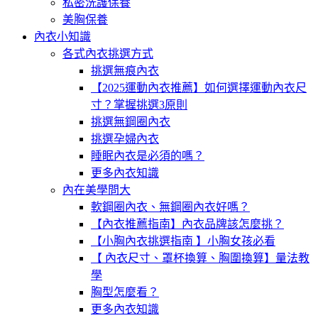
私密洗護保養
美胸保養
內衣小知識
各式內衣挑選方式
挑選無痕內衣
【2025運動內衣推薦】如何選擇運動內衣尺
寸？掌握挑選3原則
挑選無鋼圈內衣
挑選孕婦內衣
睡眠內衣是必須的嗎？
更多內衣知識
內在美學問大
軟鋼圈內衣、無鋼圈內衣好嗎？
【內衣推薦指南】內衣品牌該怎麼挑？
【小胸內衣挑選指南 】小胸女孩必看
【 內衣尺寸、罩杯換算、胸圍換算】量法教
學
胸型怎麼看？
更多內衣知識