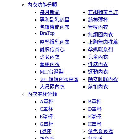
內衣功能分類
每月新品
官網獨家自訂
專利副乳剋星
絲棉薄杯
包覆機能內衣
無痕內衣
BraTop
無鋼圈內衣
厚墊爆乳內衣
上胸無肉推薦
雞胸低脊心
孕媽咪系列
少女內衣
兒童內衣
蕾絲內衣
性感內衣
MIT台灣製
運動內衣
50+ 媽媽內衣專區
晚安睡眠內衣
大尺碼內衣
前扣內衣
內衣罩杯分類
A罩杯
B罩杯
C罩杯
D罩杯
E罩杯
F罩杯
G罩杯
H罩杯
I罩杯
依色系尋找
粉色系
紅色系