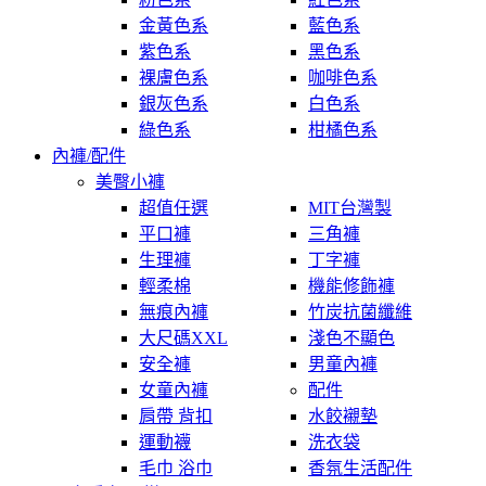
金黃色系
藍色系
紫色系
黑色系
裸膚色系
咖啡色系
銀灰色系
白色系
綠色系
柑橘色系
內褲/配件
美臀小褲
超值任選
MIT台灣製
平口褲
三角褲
生理褲
丁字褲
輕柔棉
機能修飾褲
無痕內褲
竹炭抗菌纖維
大尺碼XXL
淺色不顯色
安全褲
男童內褲
女童內褲
配件
肩帶 背扣
水餃襯墊
運動襪
洗衣袋
毛巾 浴巾
香氛生活配件