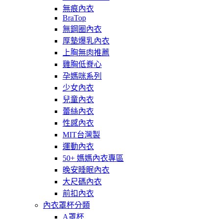
無痕內衣
BraTop
無鋼圈內衣
厚墊爆乳內衣
上胸無肉推薦
雞胸低脊心
孕媽咪系列
少女內衣
兒童內衣
蕾絲內衣
性感內衣
MIT台灣製
運動內衣
50+ 媽媽內衣專區
晚安睡眠內衣
大尺碼內衣
前扣內衣
內衣罩杯分類
A罩杯