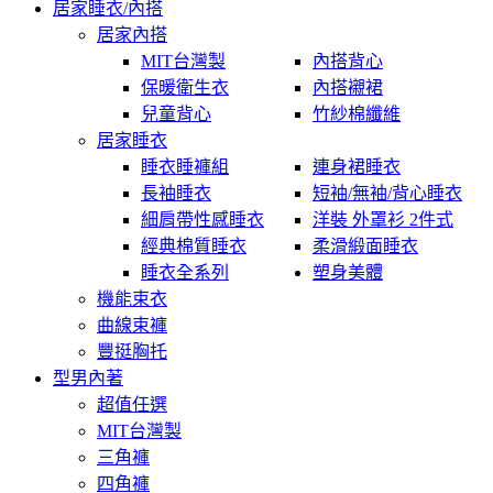
居家睡衣/內搭
居家內搭
MIT台灣製
內搭背心
保暖衛生衣
內搭襯裙
兒童背心
竹紗棉纖維
居家睡衣
睡衣睡褲組
連身裙睡衣
長袖睡衣
短袖/無袖/背心睡衣
細肩帶性感睡衣
洋裝 外罩衫 2件式
經典棉質睡衣
柔滑緞面睡衣
睡衣全系列
塑身美體
機能束衣
曲線束褲
豐挺胸托
型男內著
超值任選
MIT台灣製
三角褲
四角褲