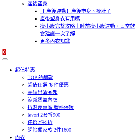
產後塑身
【 產後運動】產後塑身、瘦肚子
產後塑身衣有用嗎
瘦小腹完整攻略｜睡前瘦小腹運動、日常飲
食建議一次了解
更多內衣知識
0
超值特惠
TOP 熱銷款
超值任選 多件優惠
零碼出清99起
涼感透氣內衣
抗溫差專區 發熱保暖
favori 2套折900
任選2件5折
網站獨家款 2件1600
內衣