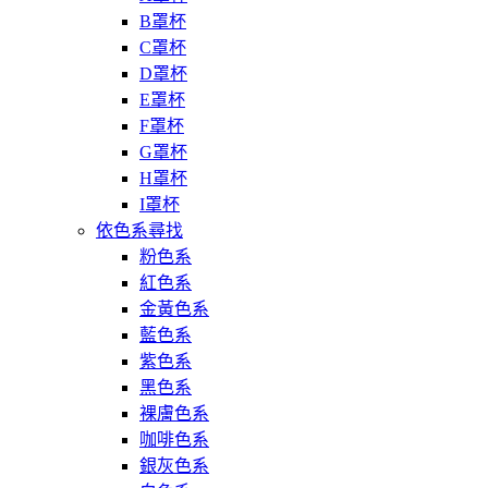
B罩杯
C罩杯
D罩杯
E罩杯
F罩杯
G罩杯
H罩杯
I罩杯
依色系尋找
粉色系
紅色系
金黃色系
藍色系
紫色系
黑色系
裸膚色系
咖啡色系
銀灰色系