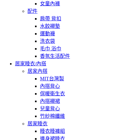
女童內褲
配件
肩帶 背扣
水餃襯墊
運動襪
洗衣袋
毛巾 浴巾
香氛生活配件
居家睡衣/內搭
居家內搭
MIT台灣製
內搭背心
保暖衛生衣
內搭襯裙
兒童背心
竹紗棉纖維
居家睡衣
睡衣睡褲組
連身裙睡衣