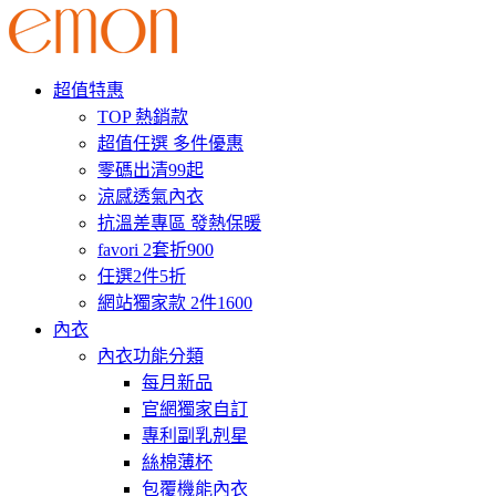
超值特惠
TOP 熱銷款
超值任選 多件優惠
零碼出清99起
涼感透氣內衣
抗溫差專區 發熱保暖
favori 2套折900
任選2件5折
網站獨家款 2件1600
內衣
內衣功能分類
每月新品
官網獨家自訂
專利副乳剋星
絲棉薄杯
包覆機能內衣