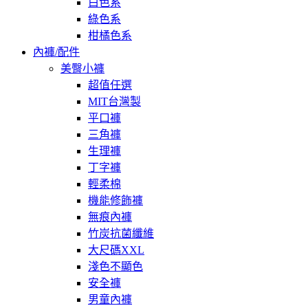
白色系
綠色系
柑橘色系
內褲/配件
美臀小褲
超值任選
MIT台灣製
平口褲
三角褲
生理褲
丁字褲
輕柔棉
機能修飾褲
無痕內褲
竹炭抗菌纖維
大尺碼XXL
淺色不顯色
安全褲
男童內褲