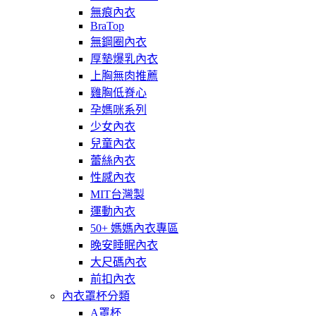
無痕內衣
BraTop
無鋼圈內衣
厚墊爆乳內衣
上胸無肉推薦
雞胸低脊心
孕媽咪系列
少女內衣
兒童內衣
蕾絲內衣
性感內衣
MIT台灣製
運動內衣
50+ 媽媽內衣專區
晚安睡眠內衣
大尺碼內衣
前扣內衣
內衣罩杯分類
A罩杯