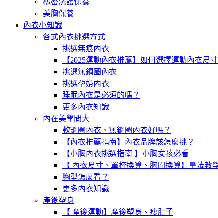
私密洗護保養
美胸保養
內衣小知識
各式內衣挑選方式
挑選無痕內衣
【2025運動內衣推薦】如何選擇運動內衣尺
挑選無鋼圈內衣
挑選孕婦內衣
睡眠內衣是必須的嗎？
更多內衣知識
內在美學問大
軟鋼圈內衣、無鋼圈內衣好嗎？
【內衣推薦指南】內衣品牌該怎麼挑？
【小胸內衣挑選指南 】小胸女孩必看
【 內衣尺寸、罩杯換算、胸圍換算】量法教
胸型怎麼看？
更多內衣知識
產後塑身
【 產後運動】產後塑身、瘦肚子