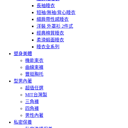
長袖睡衣
短袖/無袖/背心睡衣
細肩帶性感睡衣
洋裝 外罩衫 2件式
經典棉質睡衣
柔滑緞面睡衣
睡衣全系列
塑身美體
機能束衣
曲線束褲
豐挺胸托
型男內著
超值任選
MIT台灣製
三角褲
四角褲
男性內著
私密保養