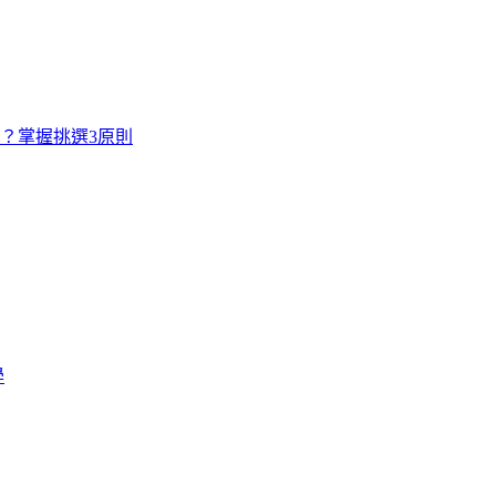
寸？掌握挑選3原則
學