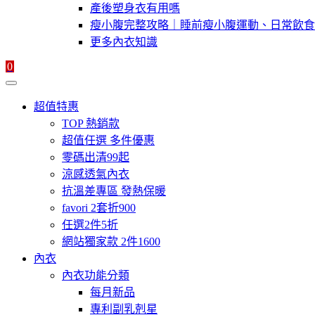
產後塑身衣有用嗎
瘦小腹完整攻略｜睡前瘦小腹運動、日常飲食
更多內衣知識
0
超值特惠
TOP 熱銷款
超值任選 多件優惠
零碼出清99起
涼感透氣內衣
抗溫差專區 發熱保暖
favori 2套折900
任選2件5折
網站獨家款 2件1600
內衣
內衣功能分類
每月新品
專利副乳剋星