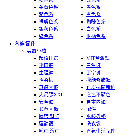
金黃色系
藍色系
紫色系
黑色系
裸膚色系
咖啡色系
銀灰色系
白色系
綠色系
柑橘色系
內褲/配件
美臀小褲
超值任選
MIT台灣製
平口褲
三角褲
生理褲
丁字褲
輕柔棉
機能修飾褲
無痕內褲
竹炭抗菌纖維
大尺碼XXL
淺色不顯色
安全褲
男童內褲
女童內褲
配件
肩帶 背扣
水餃襯墊
運動襪
洗衣袋
毛巾 浴巾
香氛生活配件