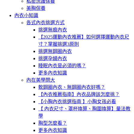
私密洗護保養
美胸保養
內衣小知識
各式內衣挑選方式
挑選無痕內衣
【2025運動內衣推薦】如何選擇運動內衣尺
寸？掌握挑選3原則
挑選無鋼圈內衣
挑選孕婦內衣
睡眠內衣是必須的嗎？
更多內衣知識
內在美學問大
軟鋼圈內衣、無鋼圈內衣好嗎？
【內衣推薦指南】內衣品牌該怎麼挑？
【小胸內衣挑選指南 】小胸女孩必看
【 內衣尺寸、罩杯換算、胸圍換算】量法教
學
胸型怎麼看？
更多內衣知識