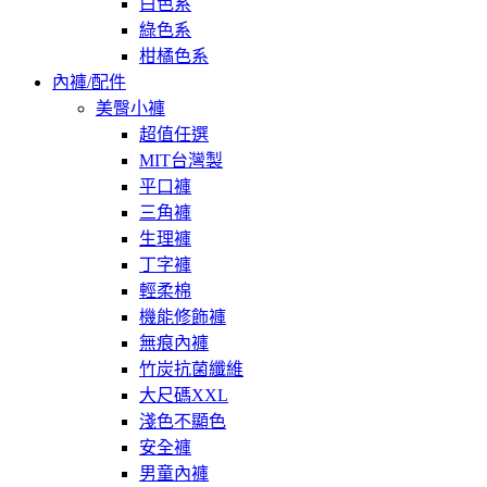
白色系
綠色系
柑橘色系
內褲/配件
美臀小褲
超值任選
MIT台灣製
平口褲
三角褲
生理褲
丁字褲
輕柔棉
機能修飾褲
無痕內褲
竹炭抗菌纖維
大尺碼XXL
淺色不顯色
安全褲
男童內褲