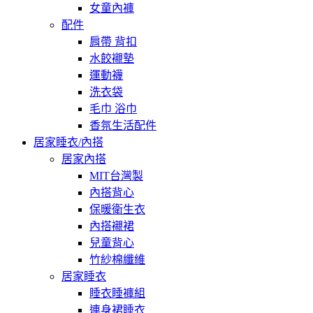
女童內褲
配件
肩帶 背扣
水餃襯墊
運動襪
洗衣袋
毛巾 浴巾
香氛生活配件
居家睡衣/內搭
居家內搭
MIT台灣製
內搭背心
保暖衛生衣
內搭襯裙
兒童背心
竹紗棉纖維
居家睡衣
睡衣睡褲組
連身裙睡衣