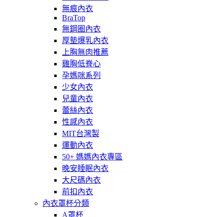
無痕內衣
BraTop
無鋼圈內衣
厚墊爆乳內衣
上胸無肉推薦
雞胸低脊心
孕媽咪系列
少女內衣
兒童內衣
蕾絲內衣
性感內衣
MIT台灣製
運動內衣
50+ 媽媽內衣專區
晚安睡眠內衣
大尺碼內衣
前扣內衣
內衣罩杯分類
A罩杯