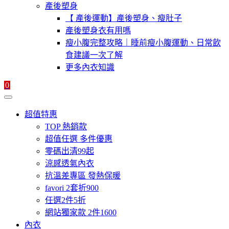
產後塑身
【 產後運動】產後塑身、瘦肚子
產後塑身衣有用嗎
瘦小腹完整攻略｜睡前瘦小腹運動、日常飲
食建議一次了解
更多內衣知識
0
超值特惠
TOP 熱銷款
超值任選 多件優惠
零碼出清99起
涼感透氣內衣
抗溫差專區 發熱保暖
favori 2套折900
任選2件5折
網站獨家款 2件1600
內衣