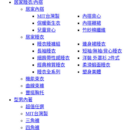
居家睡衣/內搭
居家內搭
MIT台灣製
內搭背心
保暖衛生衣
內搭襯裙
兒童背心
竹紗棉纖維
居家睡衣
睡衣睡褲組
連身裙睡衣
長袖睡衣
短袖/無袖/背心睡衣
細肩帶性感睡衣
洋裝 外罩衫 2件式
經典棉質睡衣
柔滑緞面睡衣
睡衣全系列
塑身美體
機能束衣
曲線束褲
豐挺胸托
型男內著
超值任選
MIT台灣製
三角褲
四角褲