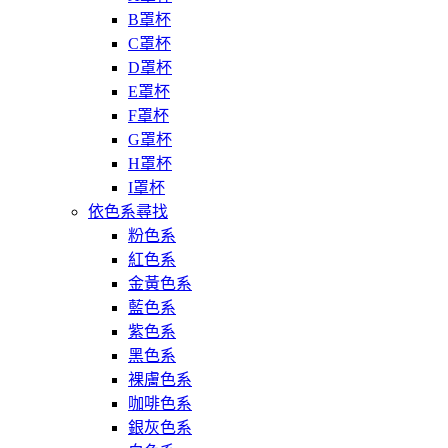
B罩杯
C罩杯
D罩杯
E罩杯
F罩杯
G罩杯
H罩杯
I罩杯
依色系尋找
粉色系
紅色系
金黃色系
藍色系
紫色系
黑色系
裸膚色系
咖啡色系
銀灰色系