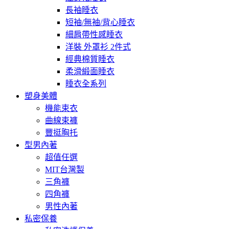
長袖睡衣
短袖/無袖/背心睡衣
細肩帶性感睡衣
洋裝 外罩衫 2件式
經典棉質睡衣
柔滑緞面睡衣
睡衣全系列
塑身美體
機能束衣
曲線束褲
豐挺胸托
型男內著
超值任選
MIT台灣製
三角褲
四角褲
男性內著
私密保養