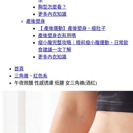
胸型怎麼看？
更多內衣知識
產後塑身
【 產後運動】產後塑身、瘦肚子
產後塑身衣有用嗎
瘦小腹完整攻略｜睡前瘦小腹運動、日常飲
食建議一次了解
更多內衣知識
首頁
三角褲
、
紅色系
午夜微醺 性感透膚 低腰 女三角褲(酒紅)