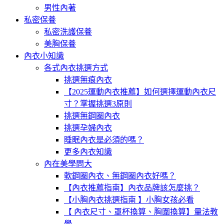
男性內著
私密保養
私密洗護保養
美胸保養
內衣小知識
各式內衣挑選方式
挑選無痕內衣
【2025運動內衣推薦】如何選擇運動內衣尺
寸？掌握挑選3原則
挑選無鋼圈內衣
挑選孕婦內衣
睡眠內衣是必須的嗎？
更多內衣知識
內在美學問大
軟鋼圈內衣、無鋼圈內衣好嗎？
【內衣推薦指南】內衣品牌該怎麼挑？
【小胸內衣挑選指南 】小胸女孩必看
【 內衣尺寸、罩杯換算、胸圍換算】量法教
學