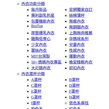
內衣功能分類
每月新品
官網獨家自訂
專利副乳剋星
絲棉薄杯
包覆機能內衣
無痕內衣
BraTop
無鋼圈內衣
厚墊爆乳內衣
上胸無肉推薦
雞胸低脊心
孕媽咪系列
少女內衣
兒童內衣
蕾絲內衣
性感內衣
MIT台灣製
運動內衣
50+ 媽媽內衣專區
晚安睡眠內衣
大尺碼內衣
前扣內衣
內衣罩杯分類
A罩杯
B罩杯
C罩杯
D罩杯
E罩杯
F罩杯
G罩杯
H罩杯
I罩杯
依色系尋找
粉色系
紅色系