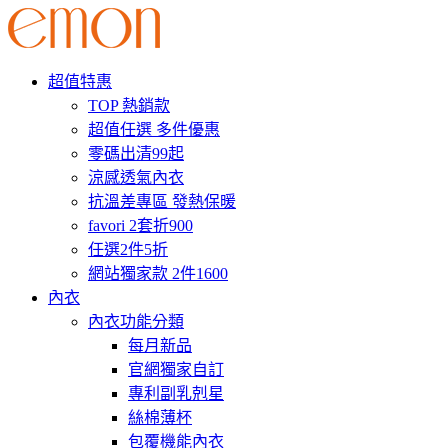
超值特惠
TOP 熱銷款
超值任選 多件優惠
零碼出清99起
涼感透氣內衣
抗溫差專區 發熱保暖
favori 2套折900
任選2件5折
網站獨家款 2件1600
內衣
內衣功能分類
每月新品
官網獨家自訂
專利副乳剋星
絲棉薄杯
包覆機能內衣