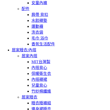
女童內褲
配件
肩帶 背扣
水餃襯墊
運動襪
洗衣袋
毛巾 浴巾
香氛生活配件
居家睡衣/內搭
居家內搭
MIT台灣製
內搭背心
保暖衛生衣
內搭襯裙
兒童背心
竹紗棉纖維
居家睡衣
睡衣睡褲組
連身裙睡衣