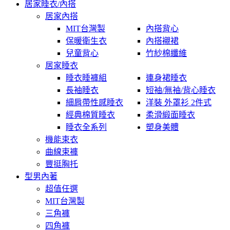
居家睡衣/內搭
居家內搭
MIT台灣製
內搭背心
保暖衛生衣
內搭襯裙
兒童背心
竹紗棉纖維
居家睡衣
睡衣睡褲組
連身裙睡衣
長袖睡衣
短袖/無袖/背心睡衣
細肩帶性感睡衣
洋裝 外罩衫 2件式
經典棉質睡衣
柔滑緞面睡衣
睡衣全系列
塑身美體
機能束衣
曲線束褲
豐挺胸托
型男內著
超值任選
MIT台灣製
三角褲
四角褲