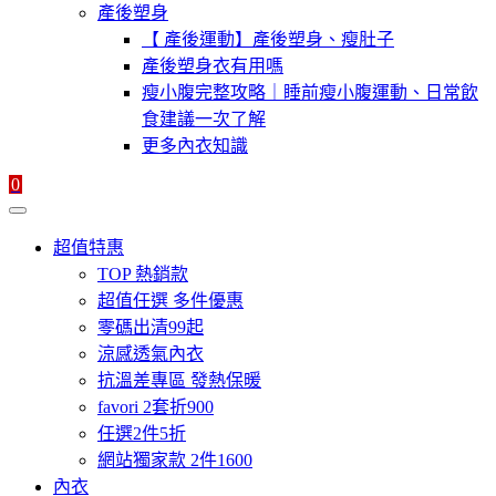
產後塑身
【 產後運動】產後塑身、瘦肚子
產後塑身衣有用嗎
瘦小腹完整攻略｜睡前瘦小腹運動、日常飲
食建議一次了解
更多內衣知識
0
超值特惠
TOP 熱銷款
超值任選 多件優惠
零碼出清99起
涼感透氣內衣
抗溫差專區 發熱保暖
favori 2套折900
任選2件5折
網站獨家款 2件1600
內衣