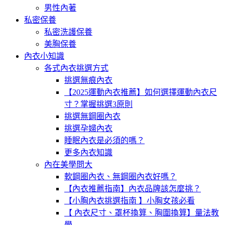
男性內著
私密保養
私密洗護保養
美胸保養
內衣小知識
各式內衣挑選方式
挑選無痕內衣
【2025運動內衣推薦】如何選擇運動內衣尺
寸？掌握挑選3原則
挑選無鋼圈內衣
挑選孕婦內衣
睡眠內衣是必須的嗎？
更多內衣知識
內在美學問大
軟鋼圈內衣、無鋼圈內衣好嗎？
【內衣推薦指南】內衣品牌該怎麼挑？
【小胸內衣挑選指南 】小胸女孩必看
【 內衣尺寸、罩杯換算、胸圍換算】量法教
學