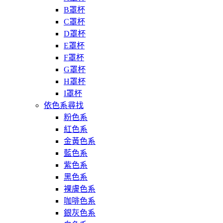
B罩杯
C罩杯
D罩杯
E罩杯
F罩杯
G罩杯
H罩杯
I罩杯
依色系尋找
粉色系
紅色系
金黃色系
藍色系
紫色系
黑色系
裸膚色系
咖啡色系
銀灰色系