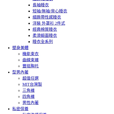
長袖睡衣
短袖/無袖/背心睡衣
細肩帶性感睡衣
洋裝 外罩衫 2件式
經典棉質睡衣
柔滑緞面睡衣
睡衣全系列
塑身美體
機能束衣
曲線束褲
豐挺胸托
型男內著
超值任選
MIT台灣製
三角褲
四角褲
男性內著
私密保養