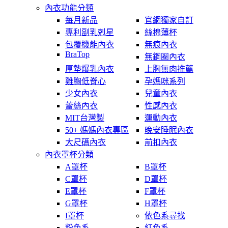
內衣功能分類
每月新品
官網獨家自訂
專利副乳剋星
絲棉薄杯
包覆機能內衣
無痕內衣
BraTop
無鋼圈內衣
厚墊爆乳內衣
上胸無肉推薦
雞胸低脊心
孕媽咪系列
少女內衣
兒童內衣
蕾絲內衣
性感內衣
MIT台灣製
運動內衣
50+ 媽媽內衣專區
晚安睡眠內衣
大尺碼內衣
前扣內衣
內衣罩杯分類
A罩杯
B罩杯
C罩杯
D罩杯
E罩杯
F罩杯
G罩杯
H罩杯
I罩杯
依色系尋找
粉色系
紅色系