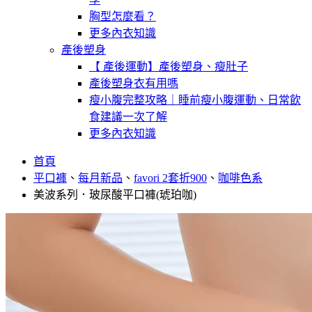
胸型怎麼看？
更多內衣知識
產後塑身
【 產後運動】產後塑身、瘦肚子
產後塑身衣有用嗎
瘦小腹完整攻略｜睡前瘦小腹運動、日常飲
食建議一次了解
更多內衣知識
首頁
平口褲
、
每月新品
、
favori 2套折900
、
咖啡色系
美波系列．玻尿酸平口褲(琥珀咖)