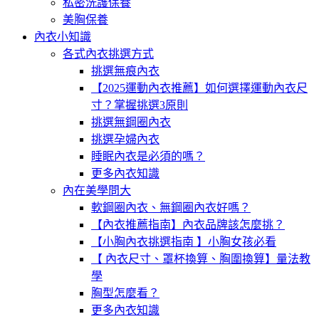
私密洗護保養
美胸保養
內衣小知識
各式內衣挑選方式
挑選無痕內衣
【2025運動內衣推薦】如何選擇運動內衣尺
寸？掌握挑選3原則
挑選無鋼圈內衣
挑選孕婦內衣
睡眠內衣是必須的嗎？
更多內衣知識
內在美學問大
軟鋼圈內衣、無鋼圈內衣好嗎？
【內衣推薦指南】內衣品牌該怎麼挑？
【小胸內衣挑選指南 】小胸女孩必看
【 內衣尺寸、罩杯換算、胸圍換算】量法教
學
胸型怎麼看？
更多內衣知識