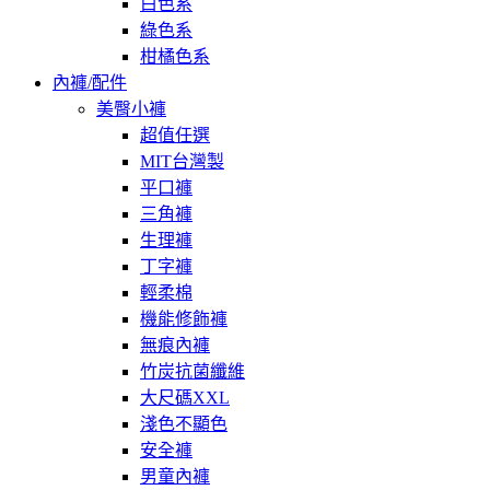
白色系
綠色系
柑橘色系
內褲/配件
美臀小褲
超值任選
MIT台灣製
平口褲
三角褲
生理褲
丁字褲
輕柔棉
機能修飾褲
無痕內褲
竹炭抗菌纖維
大尺碼XXL
淺色不顯色
安全褲
男童內褲