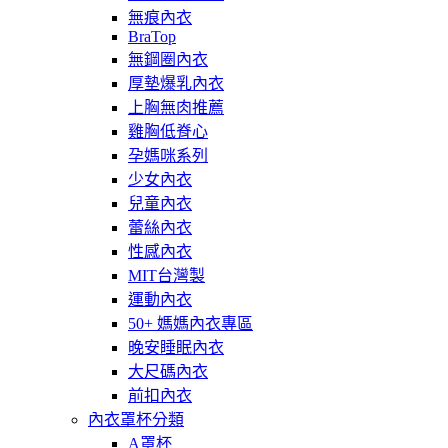
無痕內衣
BraTop
無鋼圈內衣
厚墊爆乳內衣
上胸無肉推薦
雞胸低脊心
孕媽咪系列
少女內衣
兒童內衣
蕾絲內衣
性感內衣
MIT台灣製
運動內衣
50+ 媽媽內衣專區
晚安睡眠內衣
大尺碼內衣
前扣內衣
內衣罩杯分類
A罩杯