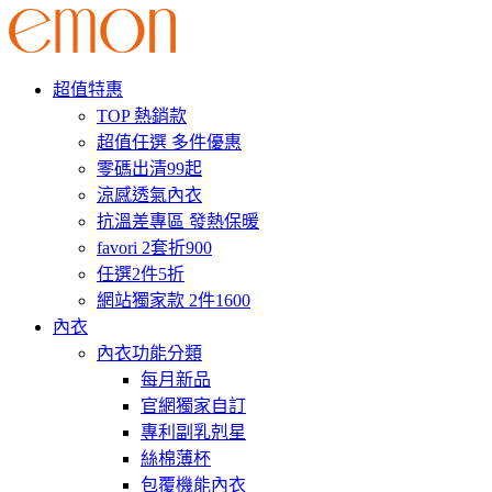
超值特惠
TOP 熱銷款
超值任選 多件優惠
零碼出清99起
涼感透氣內衣
抗溫差專區 發熱保暖
favori 2套折900
任選2件5折
網站獨家款 2件1600
內衣
內衣功能分類
每月新品
官網獨家自訂
專利副乳剋星
絲棉薄杯
包覆機能內衣