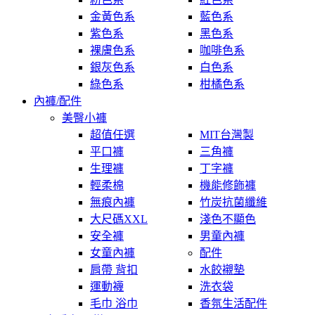
金黃色系
藍色系
紫色系
黑色系
裸膚色系
咖啡色系
銀灰色系
白色系
綠色系
柑橘色系
內褲/配件
美臀小褲
超值任選
MIT台灣製
平口褲
三角褲
生理褲
丁字褲
輕柔棉
機能修飾褲
無痕內褲
竹炭抗菌纖維
大尺碼XXL
淺色不顯色
安全褲
男童內褲
女童內褲
配件
肩帶 背扣
水餃襯墊
運動襪
洗衣袋
毛巾 浴巾
香氛生活配件