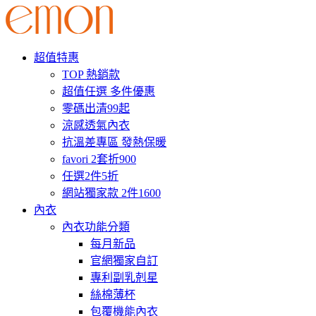
超值特惠
TOP 熱銷款
超值任選 多件優惠
零碼出清99起
涼感透氣內衣
抗溫差專區 發熱保暖
favori 2套折900
任選2件5折
網站獨家款 2件1600
內衣
內衣功能分類
每月新品
官網獨家自訂
專利副乳剋星
絲棉薄杯
包覆機能內衣