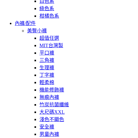
白色系
綠色系
柑橘色系
內褲/配件
美臀小褲
超值任選
MIT台灣製
平口褲
三角褲
生理褲
丁字褲
輕柔棉
機能修飾褲
無痕內褲
竹炭抗菌纖維
大尺碼XXL
淺色不顯色
安全褲
男童內褲