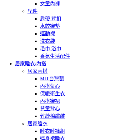
女童內褲
配件
肩帶 背扣
水餃襯墊
運動襪
洗衣袋
毛巾 浴巾
香氛生活配件
居家睡衣/內搭
居家內搭
MIT台灣製
內搭背心
保暖衛生衣
內搭襯裙
兒童背心
竹紗棉纖維
居家睡衣
睡衣睡褲組
連身裙睡衣