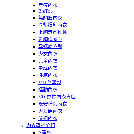
無痕內衣
BraTop
無鋼圈內衣
厚墊爆乳內衣
上胸無肉推薦
雞胸低脊心
孕媽咪系列
少女內衣
兒童內衣
蕾絲內衣
性感內衣
MIT台灣製
運動內衣
50+ 媽媽內衣專區
晚安睡眠內衣
大尺碼內衣
前扣內衣
內衣罩杯分類
A罩杯