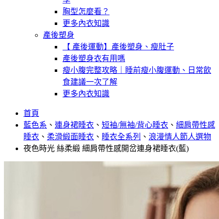
胸型怎麼看？
更多內衣知識
產後塑身
【 產後運動】產後塑身、瘦肚子
產後塑身衣有用嗎
瘦小腹完整攻略｜睡前瘦小腹運動、日常飲
食建議一次了解
更多內衣知識
首頁
藍色系
、
連身裙睡衣
、
短袖/無袖/背心睡衣
、
細肩帶性感
睡衣
、
柔滑緞面睡衣
、
睡衣全系列
、
浪漫情人節人選物
夜色時光 絲柔緞 細肩帶性感開岔連身裙睡衣(藍)