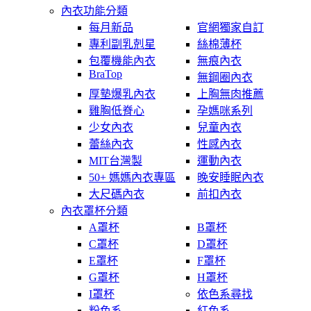
內衣功能分類
每月新品
官網獨家自訂
專利副乳剋星
絲棉薄杯
包覆機能內衣
無痕內衣
BraTop
無鋼圈內衣
厚墊爆乳內衣
上胸無肉推薦
雞胸低脊心
孕媽咪系列
少女內衣
兒童內衣
蕾絲內衣
性感內衣
MIT台灣製
運動內衣
50+ 媽媽內衣專區
晚安睡眠內衣
大尺碼內衣
前扣內衣
內衣罩杯分類
A罩杯
B罩杯
C罩杯
D罩杯
E罩杯
F罩杯
G罩杯
H罩杯
I罩杯
依色系尋找
粉色系
紅色系