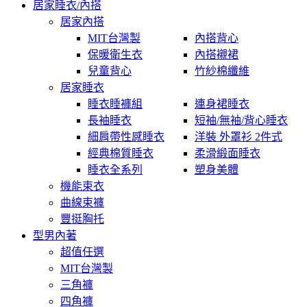
居家睡衣/內搭
居家內搭
MIT台灣製
內搭背心
保暖衛生衣
內搭襯裙
兒童背心
竹紗棉纖維
居家睡衣
睡衣睡褲組
連身裙睡衣
長袖睡衣
短袖/無袖/背心睡衣
細肩帶性感睡衣
洋裝 外罩衫 2件式
經典棉質睡衣
柔滑緞面睡衣
睡衣全系列
塑身美體
機能束衣
曲線束褲
豐挺胸托
型男內著
超值任選
MIT台灣製
三角褲
四角褲