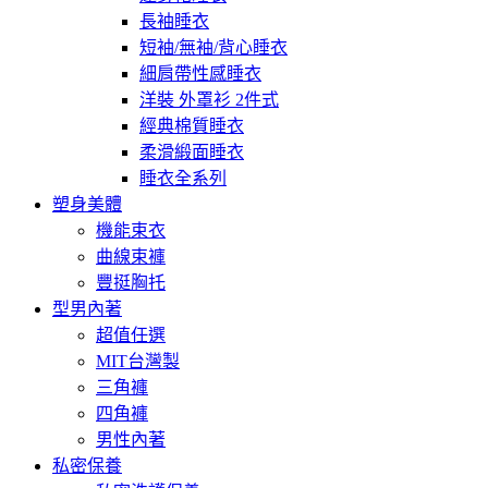
長袖睡衣
短袖/無袖/背心睡衣
細肩帶性感睡衣
洋裝 外罩衫 2件式
經典棉質睡衣
柔滑緞面睡衣
睡衣全系列
塑身美體
機能束衣
曲線束褲
豐挺胸托
型男內著
超值任選
MIT台灣製
三角褲
四角褲
男性內著
私密保養