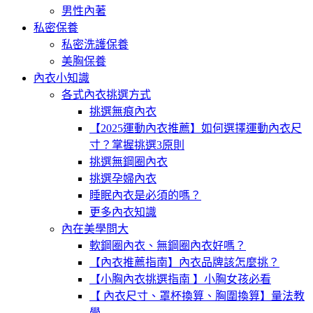
男性內著
私密保養
私密洗護保養
美胸保養
內衣小知識
各式內衣挑選方式
挑選無痕內衣
【2025運動內衣推薦】如何選擇運動內衣尺
寸？掌握挑選3原則
挑選無鋼圈內衣
挑選孕婦內衣
睡眠內衣是必須的嗎？
更多內衣知識
內在美學問大
軟鋼圈內衣、無鋼圈內衣好嗎？
【內衣推薦指南】內衣品牌該怎麼挑？
【小胸內衣挑選指南 】小胸女孩必看
【 內衣尺寸、罩杯換算、胸圍換算】量法教
學