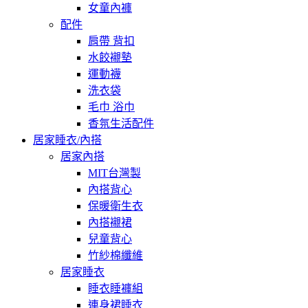
女童內褲
配件
肩帶 背扣
水餃襯墊
運動襪
洗衣袋
毛巾 浴巾
香氛生活配件
居家睡衣/內搭
居家內搭
MIT台灣製
內搭背心
保暖衛生衣
內搭襯裙
兒童背心
竹紗棉纖維
居家睡衣
睡衣睡褲組
連身裙睡衣