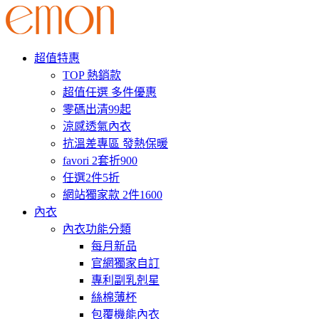
超值特惠
TOP 熱銷款
超值任選 多件優惠
零碼出清99起
涼感透氣內衣
抗溫差專區 發熱保暖
favori 2套折900
任選2件5折
網站獨家款 2件1600
內衣
內衣功能分類
每月新品
官網獨家自訂
專利副乳剋星
絲棉薄杯
包覆機能內衣