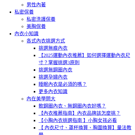
男性內著
私密保養
私密洗護保養
美胸保養
內衣小知識
各式內衣挑選方式
挑選無痕內衣
【2025運動內衣推薦】如何選擇運動內衣尺
寸？掌握挑選3原則
挑選無鋼圈內衣
挑選孕婦內衣
睡眠內衣是必須的嗎？
更多內衣知識
內在美學問大
軟鋼圈內衣、無鋼圈內衣好嗎？
【內衣推薦指南】內衣品牌該怎麼挑？
【小胸內衣挑選指南 】小胸女孩必看
【 內衣尺寸、罩杯換算、胸圍換算】量法教
學