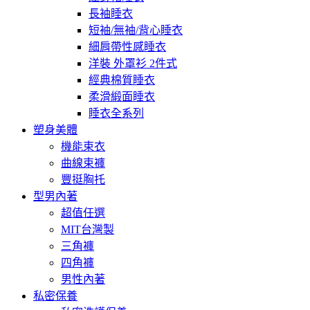
長袖睡衣
短袖/無袖/背心睡衣
細肩帶性感睡衣
洋裝 外罩衫 2件式
經典棉質睡衣
柔滑緞面睡衣
睡衣全系列
塑身美體
機能束衣
曲線束褲
豐挺胸托
型男內著
超值任選
MIT台灣製
三角褲
四角褲
男性內著
私密保養