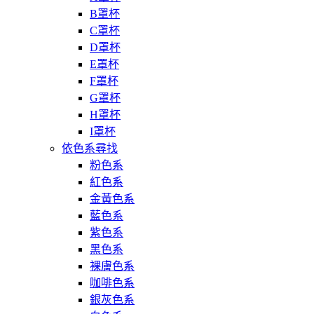
B罩杯
C罩杯
D罩杯
E罩杯
F罩杯
G罩杯
H罩杯
I罩杯
依色系尋找
粉色系
紅色系
金黃色系
藍色系
紫色系
黑色系
裸膚色系
咖啡色系
銀灰色系