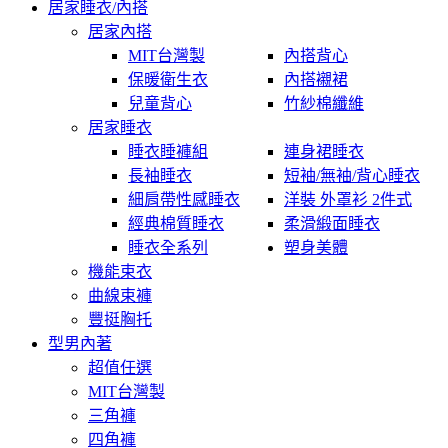
居家睡衣/內搭
居家內搭
MIT台灣製
內搭背心
保暖衛生衣
內搭襯裙
兒童背心
竹紗棉纖維
居家睡衣
睡衣睡褲組
連身裙睡衣
長袖睡衣
短袖/無袖/背心睡衣
細肩帶性感睡衣
洋裝 外罩衫 2件式
經典棉質睡衣
柔滑緞面睡衣
睡衣全系列
塑身美體
機能束衣
曲線束褲
豐挺胸托
型男內著
超值任選
MIT台灣製
三角褲
四角褲