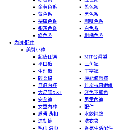
金黃色系
藍色系
紫色系
黑色系
裸膚色系
咖啡色系
銀灰色系
白色系
綠色系
柑橘色系
內褲/配件
美臀小褲
超值任選
MIT台灣製
平口褲
三角褲
生理褲
丁字褲
輕柔棉
機能修飾褲
無痕內褲
竹炭抗菌纖維
大尺碼XXL
淺色不顯色
安全褲
男童內褲
女童內褲
配件
肩帶 背扣
水餃襯墊
運動襪
洗衣袋
毛巾 浴巾
香氛生活配件