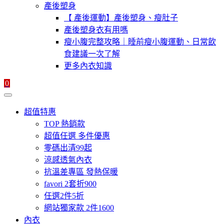
產後塑身
【 產後運動】產後塑身、瘦肚子
產後塑身衣有用嗎
瘦小腹完整攻略｜睡前瘦小腹運動、日常飲
食建議一次了解
更多內衣知識
0
超值特惠
TOP 熱銷款
超值任選 多件優惠
零碼出清99起
涼感透氣內衣
抗溫差專區 發熱保暖
favori 2套折900
任選2件5折
網站獨家款 2件1600
內衣