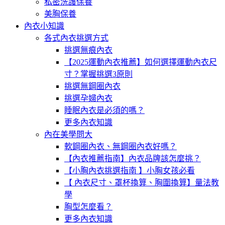
私密洗護保養
美胸保養
內衣小知識
各式內衣挑選方式
挑選無痕內衣
【2025運動內衣推薦】如何選擇運動內衣尺
寸？掌握挑選3原則
挑選無鋼圈內衣
挑選孕婦內衣
睡眠內衣是必須的嗎？
更多內衣知識
內在美學問大
軟鋼圈內衣、無鋼圈內衣好嗎？
【內衣推薦指南】內衣品牌該怎麼挑？
【小胸內衣挑選指南 】小胸女孩必看
【 內衣尺寸、罩杯換算、胸圍換算】量法教
學
胸型怎麼看？
更多內衣知識