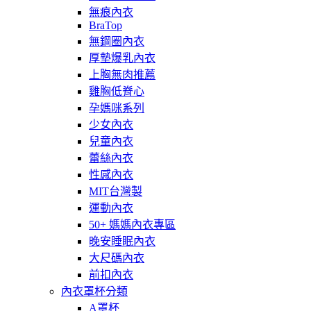
無痕內衣
BraTop
無鋼圈內衣
厚墊爆乳內衣
上胸無肉推薦
雞胸低脊心
孕媽咪系列
少女內衣
兒童內衣
蕾絲內衣
性感內衣
MIT台灣製
運動內衣
50+ 媽媽內衣專區
晚安睡眠內衣
大尺碼內衣
前扣內衣
內衣罩杯分類
A罩杯