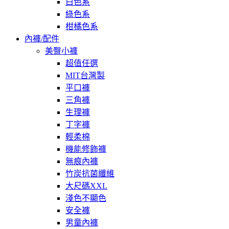
白色系
綠色系
柑橘色系
內褲/配件
美臀小褲
超值任選
MIT台灣製
平口褲
三角褲
生理褲
丁字褲
輕柔棉
機能修飾褲
無痕內褲
竹炭抗菌纖維
大尺碼XXL
淺色不顯色
安全褲
男童內褲