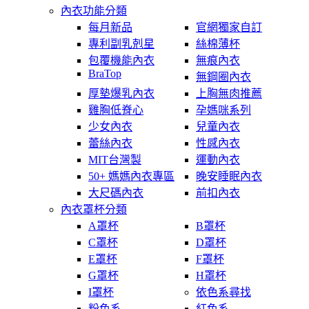
內衣功能分類
每月新品
官網獨家自訂
專利副乳剋星
絲棉薄杯
包覆機能內衣
無痕內衣
BraTop
無鋼圈內衣
厚墊爆乳內衣
上胸無肉推薦
雞胸低脊心
孕媽咪系列
少女內衣
兒童內衣
蕾絲內衣
性感內衣
MIT台灣製
運動內衣
50+ 媽媽內衣專區
晚安睡眠內衣
大尺碼內衣
前扣內衣
內衣罩杯分類
A罩杯
B罩杯
C罩杯
D罩杯
E罩杯
F罩杯
G罩杯
H罩杯
I罩杯
依色系尋找
粉色系
紅色系