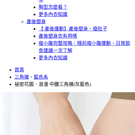
胸型怎麼看？
更多內衣知識
產後塑身
【 產後運動】產後塑身、瘦肚子
產後塑身衣有用嗎
瘦小腹完整攻略｜睡前瘦小腹運動、日常飲
食建議一次了解
更多內衣知識
首頁
三角褲
、
藍色系
祕密花園．浪漫 中腰三角褲(灰藍色)