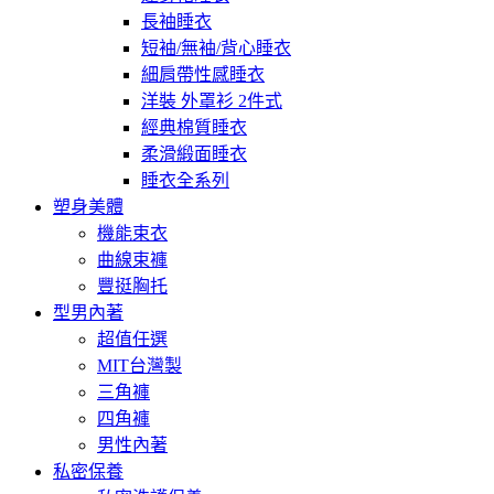
長袖睡衣
短袖/無袖/背心睡衣
細肩帶性感睡衣
洋裝 外罩衫 2件式
經典棉質睡衣
柔滑緞面睡衣
睡衣全系列
塑身美體
機能束衣
曲線束褲
豐挺胸托
型男內著
超值任選
MIT台灣製
三角褲
四角褲
男性內著
私密保養