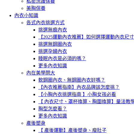
私密洗護保養
美胸保養
內衣小知識
各式內衣挑選方式
挑選無痕內衣
【2025運動內衣推薦】如何選擇運動內衣尺
挑選無鋼圈內衣
挑選孕婦內衣
睡眠內衣是必須的嗎？
更多內衣知識
內在美學問大
軟鋼圈內衣、無鋼圈內衣好嗎？
【內衣推薦指南】內衣品牌該怎麼挑？
【小胸內衣挑選指南 】小胸女孩必看
【 內衣尺寸、罩杯換算、胸圍換算】量法教
胸型怎麼看？
更多內衣知識
產後塑身
【 產後運動】產後塑身、瘦肚子