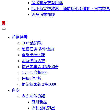
產後塑身衣有用嗎
瘦小腹完整攻略｜睡前瘦小腹運動、日常飲食
更多內衣知識
0
超值特惠
TOP 熱銷款
超值任選 多件優惠
零碼出清99起
涼感透氣內衣
抗溫差專區 發熱保暖
favori 2套折900
任選2件5折
網站獨家款 2件1600
內衣
內衣功能分類
每月新品
專利副乳剋星