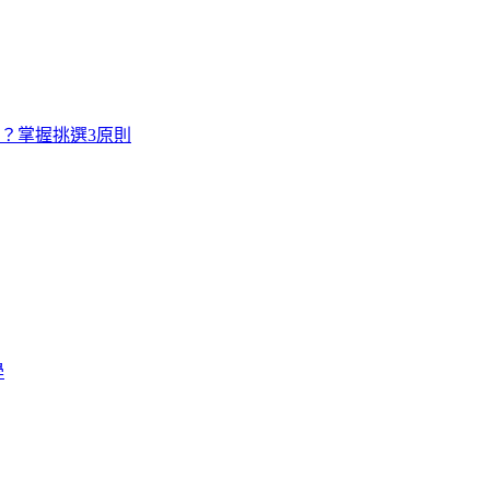
寸？掌握挑選3原則
學