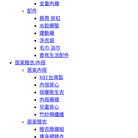
女童內褲
配件
肩帶 背扣
水餃襯墊
運動襪
洗衣袋
毛巾 浴巾
香氛生活配件
居家睡衣/內搭
居家內搭
MIT台灣製
內搭背心
保暖衛生衣
內搭襯裙
兒童背心
竹紗棉纖維
居家睡衣
睡衣睡褲組
連身裙睡衣