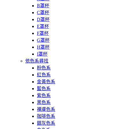
B罩杯
C罩杯
D罩杯
E罩杯
F罩杯
G罩杯
H罩杯
I罩杯
依色系尋找
粉色系
紅色系
金黃色系
藍色系
紫色系
黑色系
裸膚色系
咖啡色系
銀灰色系