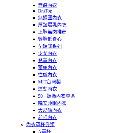
無痕內衣
BraTop
無鋼圈內衣
厚墊爆乳內衣
上胸無肉推薦
雞胸低脊心
孕媽咪系列
少女內衣
兒童內衣
蕾絲內衣
性感內衣
MIT台灣製
運動內衣
50+ 媽媽內衣專區
晚安睡眠內衣
大尺碼內衣
前扣內衣
內衣罩杯分類
A罩杯