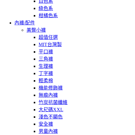
白色系
綠色系
柑橘色系
內褲/配件
美臀小褲
超值任選
MIT台灣製
平口褲
三角褲
生理褲
丁字褲
輕柔棉
機能修飾褲
無痕內褲
竹炭抗菌纖維
大尺碼XXL
淺色不顯色
安全褲
男童內褲