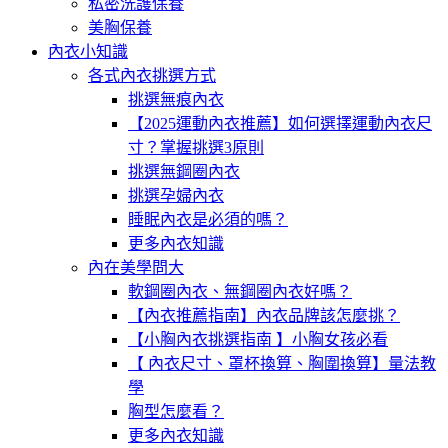
私密洗護保養
美胸保養
內衣小知識
各式內衣挑選方式
挑選無痕內衣
【2025運動內衣推薦】如何選擇運動內衣尺
寸？掌握挑選3原則
挑選無鋼圈內衣
挑選孕婦內衣
睡眠內衣是必須的嗎？
更多內衣知識
內在美學問大
軟鋼圈內衣、無鋼圈內衣好嗎？
【內衣推薦指南】內衣品牌該怎麼挑？
【小胸內衣挑選指南 】小胸女孩必看
【 內衣尺寸、罩杯換算、胸圍換算】量法教
學
胸型怎麼看？
更多內衣知識