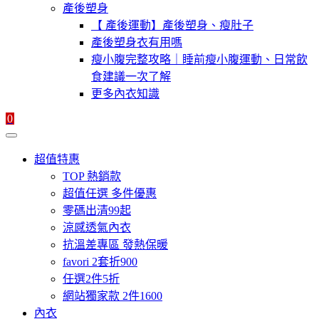
產後塑身
【 產後運動】產後塑身、瘦肚子
產後塑身衣有用嗎
瘦小腹完整攻略｜睡前瘦小腹運動、日常飲
食建議一次了解
更多內衣知識
0
超值特惠
TOP 熱銷款
超值任選 多件優惠
零碼出清99起
涼感透氣內衣
抗溫差專區 發熱保暖
favori 2套折900
任選2件5折
網站獨家款 2件1600
內衣