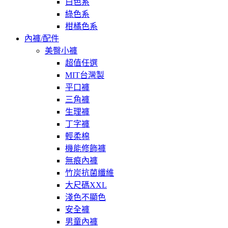
白色系
綠色系
柑橘色系
內褲/配件
美臀小褲
超值任選
MIT台灣製
平口褲
三角褲
生理褲
丁字褲
輕柔棉
機能修飾褲
無痕內褲
竹炭抗菌纖維
大尺碼XXL
淺色不顯色
安全褲
男童內褲