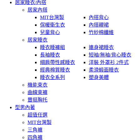
居家睡衣/內搭
居家內搭
MIT台灣製
內搭背心
保暖衛生衣
內搭襯裙
兒童背心
竹紗棉纖維
居家睡衣
睡衣睡褲組
連身裙睡衣
長袖睡衣
短袖/無袖/背心睡衣
細肩帶性感睡衣
洋裝 外罩衫 2件式
經典棉質睡衣
柔滑緞面睡衣
睡衣全系列
塑身美體
機能束衣
曲線束褲
豐挺胸托
型男內著
超值任選
MIT台灣製
三角褲
四角褲