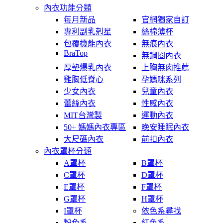
內衣功能分類
每月新品
官網獨家自訂
專利副乳剋星
絲棉薄杯
包覆機能內衣
無痕內衣
BraTop
無鋼圈內衣
厚墊爆乳內衣
上胸無肉推薦
雞胸低脊心
孕媽咪系列
少女內衣
兒童內衣
蕾絲內衣
性感內衣
MIT台灣製
運動內衣
50+ 媽媽內衣專區
晚安睡眠內衣
大尺碼內衣
前扣內衣
內衣罩杯分類
A罩杯
B罩杯
C罩杯
D罩杯
E罩杯
F罩杯
G罩杯
H罩杯
I罩杯
依色系尋找
粉色系
紅色系