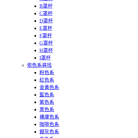
B罩杯
C罩杯
D罩杯
E罩杯
F罩杯
G罩杯
H罩杯
I罩杯
依色系尋找
粉色系
紅色系
金黃色系
藍色系
紫色系
黑色系
裸膚色系
咖啡色系
銀灰色系