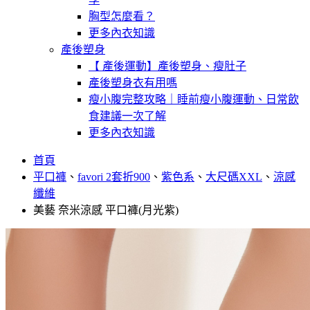
胸型怎麼看？
更多內衣知識
產後塑身
【 產後運動】產後塑身、瘦肚子
產後塑身衣有用嗎
瘦小腹完整攻略｜睡前瘦小腹運動、日常飲
食建議一次了解
更多內衣知識
首頁
平口褲
、
favori 2套折900
、
紫色系
、
大尺碼XXL
、
涼感
纖維
美藝 奈米涼感 平口褲(月光紫)