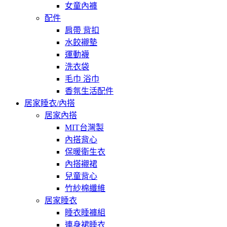
女童內褲
配件
肩帶 背扣
水餃襯墊
運動襪
洗衣袋
毛巾 浴巾
香氛生活配件
居家睡衣/內搭
居家內搭
MIT台灣製
內搭背心
保暖衛生衣
內搭襯裙
兒童背心
竹紗棉纖維
居家睡衣
睡衣睡褲組
連身裙睡衣