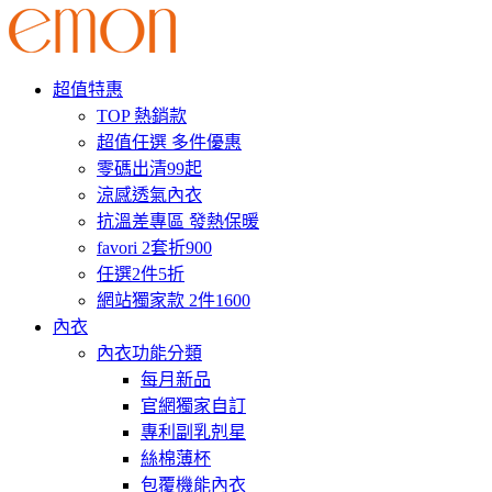
超值特惠
TOP 熱銷款
超值任選 多件優惠
零碼出清99起
涼感透氣內衣
抗溫差專區 發熱保暖
favori 2套折900
任選2件5折
網站獨家款 2件1600
內衣
內衣功能分類
每月新品
官網獨家自訂
專利副乳剋星
絲棉薄杯
包覆機能內衣