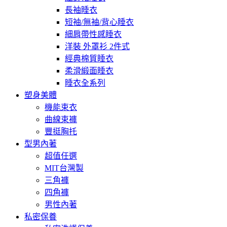
長袖睡衣
短袖/無袖/背心睡衣
細肩帶性感睡衣
洋裝 外罩衫 2件式
經典棉質睡衣
柔滑緞面睡衣
睡衣全系列
塑身美體
機能束衣
曲線束褲
豐挺胸托
型男內著
超值任選
MIT台灣製
三角褲
四角褲
男性內著
私密保養