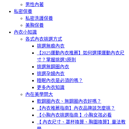
男性內著
私密保養
私密洗護保養
美胸保養
內衣小知識
各式內衣挑選方式
挑選無痕內衣
【2025運動內衣推薦】如何選擇運動內衣尺
寸？掌握挑選3原則
挑選無鋼圈內衣
挑選孕婦內衣
睡眠內衣是必須的嗎？
更多內衣知識
內在美學問大
軟鋼圈內衣、無鋼圈內衣好嗎？
【內衣推薦指南】內衣品牌該怎麼挑？
【小胸內衣挑選指南 】小胸女孩必看
【 內衣尺寸、罩杯換算、胸圍換算】量法教
學