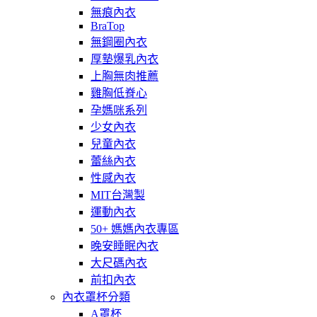
無痕內衣
BraTop
無鋼圈內衣
厚墊爆乳內衣
上胸無肉推薦
雞胸低脊心
孕媽咪系列
少女內衣
兒童內衣
蕾絲內衣
性感內衣
MIT台灣製
運動內衣
50+ 媽媽內衣專區
晚安睡眠內衣
大尺碼內衣
前扣內衣
內衣罩杯分類
A罩杯