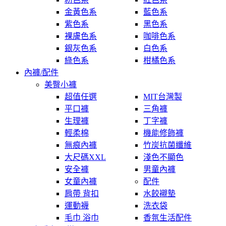
金黃色系
藍色系
紫色系
黑色系
裸膚色系
咖啡色系
銀灰色系
白色系
綠色系
柑橘色系
內褲/配件
美臀小褲
超值任選
MIT台灣製
平口褲
三角褲
生理褲
丁字褲
輕柔棉
機能修飾褲
無痕內褲
竹炭抗菌纖維
大尺碼XXL
淺色不顯色
安全褲
男童內褲
女童內褲
配件
肩帶 背扣
水餃襯墊
運動襪
洗衣袋
毛巾 浴巾
香氛生活配件