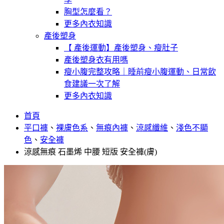
胸型怎麼看？
更多內衣知識
產後塑身
【 產後運動】產後塑身、瘦肚子
產後塑身衣有用嗎
瘦小腹完整攻略｜睡前瘦小腹運動、日常飲
食建議一次了解
更多內衣知識
首頁
平口褲
、
裸膚色系
、
無痕內褲
、
涼感纖維
、
淺色不顯
色
、
安全褲
涼感無痕 石墨烯 中腰 短版 安全褲(膚)