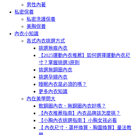
男性內著
私密保養
私密洗護保養
美胸保養
內衣小知識
各式內衣挑選方式
挑選無痕內衣
【2025運動內衣推薦】如何選擇運動內衣尺
寸？掌握挑選3原則
挑選無鋼圈內衣
挑選孕婦內衣
睡眠內衣是必須的嗎？
更多內衣知識
內在美學問大
軟鋼圈內衣、無鋼圈內衣好嗎？
【內衣推薦指南】內衣品牌該怎麼挑？
【小胸內衣挑選指南 】小胸女孩必看
【 內衣尺寸、罩杯換算、胸圍換算】量法教
學