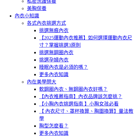
私密洗護保養
美胸保養
內衣小知識
各式內衣挑選方式
挑選無痕內衣
【2025運動內衣推薦】如何選擇運動內衣尺
寸？掌握挑選3原則
挑選無鋼圈內衣
挑選孕婦內衣
睡眠內衣是必須的嗎？
更多內衣知識
內在美學問大
軟鋼圈內衣、無鋼圈內衣好嗎？
【內衣推薦指南】內衣品牌該怎麼挑？
【小胸內衣挑選指南 】小胸女孩必看
【 內衣尺寸、罩杯換算、胸圍換算】量法教
學
胸型怎麼看？
更多內衣知識