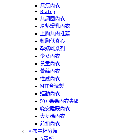
無痕內衣
BraTop
無鋼圈內衣
厚墊爆乳內衣
上胸無肉推薦
雞胸低脊心
孕媽咪系列
少女內衣
兒童內衣
蕾絲內衣
性感內衣
MIT台灣製
運動內衣
50+ 媽媽內衣專區
晚安睡眠內衣
大尺碼內衣
前扣內衣
內衣罩杯分類
A罩杯