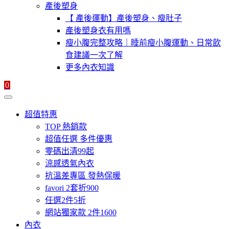
產後塑身
【 產後運動】產後塑身、瘦肚子
產後塑身衣有用嗎
瘦小腹完整攻略｜睡前瘦小腹運動、日常飲
食建議一次了解
更多內衣知識
0
超值特惠
TOP 熱銷款
超值任選 多件優惠
零碼出清99起
涼感透氣內衣
抗溫差專區 發熱保暖
favori 2套折900
任選2件5折
網站獨家款 2件1600
內衣