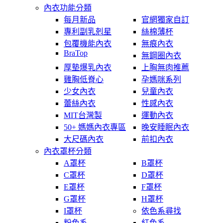
內衣功能分類
每月新品
官網獨家自訂
專利副乳剋星
絲棉薄杯
包覆機能內衣
無痕內衣
BraTop
無鋼圈內衣
厚墊爆乳內衣
上胸無肉推薦
雞胸低脊心
孕媽咪系列
少女內衣
兒童內衣
蕾絲內衣
性感內衣
MIT台灣製
運動內衣
50+ 媽媽內衣專區
晚安睡眠內衣
大尺碼內衣
前扣內衣
內衣罩杯分類
A罩杯
B罩杯
C罩杯
D罩杯
E罩杯
F罩杯
G罩杯
H罩杯
I罩杯
依色系尋找
粉色系
紅色系