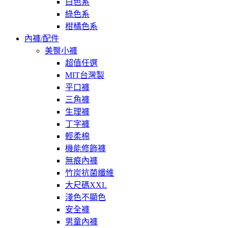
白色系
綠色系
柑橘色系
內褲/配件
美臀小褲
超值任選
MIT台灣製
平口褲
三角褲
生理褲
丁字褲
輕柔棉
機能修飾褲
無痕內褲
竹炭抗菌纖維
大尺碼XXL
淺色不顯色
安全褲
男童內褲