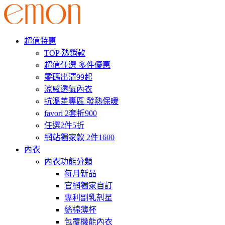
超值特惠
TOP 熱銷款
超值任選 多件優惠
零碼出清99起
涼感透氣內衣
抗溫差專區 發熱保暖
favori 2套折900
任選2件5折
網站獨家款 2件1600
內衣
內衣功能分類
每月新品
官網獨家自訂
專利副乳剋星
絲棉薄杯
包覆機能內衣