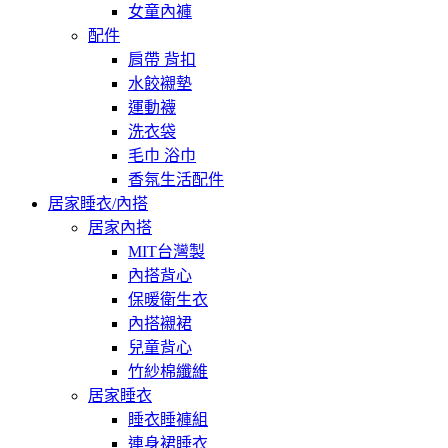
女童內褲
配件
肩帶 背扣
水餃襯墊
運動襪
洗衣袋
毛巾 浴巾
香氛生活配件
居家睡衣/內搭
居家內搭
MIT台灣製
內搭背心
保暖衛生衣
內搭襯裙
兒童背心
竹紗棉纖維
居家睡衣
睡衣睡褲組
連身裙睡衣