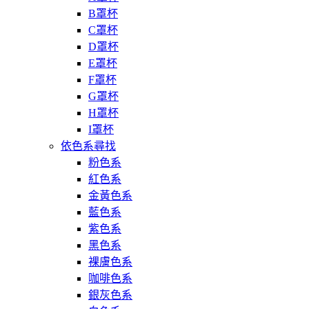
B罩杯
C罩杯
D罩杯
E罩杯
F罩杯
G罩杯
H罩杯
I罩杯
依色系尋找
粉色系
紅色系
金黃色系
藍色系
紫色系
黑色系
裸膚色系
咖啡色系
銀灰色系