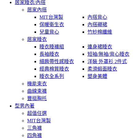
居家睡衣/內搭
居家內搭
MIT台灣製
內搭背心
保暖衛生衣
內搭襯裙
兒童背心
竹紗棉纖維
居家睡衣
睡衣睡褲組
連身裙睡衣
長袖睡衣
短袖/無袖/背心睡衣
細肩帶性感睡衣
洋裝 外罩衫 2件式
經典棉質睡衣
柔滑緞面睡衣
睡衣全系列
塑身美體
機能束衣
曲線束褲
豐挺胸托
型男內著
超值任選
MIT台灣製
三角褲
四角褲