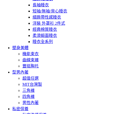
長袖睡衣
短袖/無袖/背心睡衣
細肩帶性感睡衣
洋裝 外罩衫 2件式
經典棉質睡衣
柔滑緞面睡衣
睡衣全系列
塑身美體
機能束衣
曲線束褲
豐挺胸托
型男內著
超值任選
MIT台灣製
三角褲
四角褲
男性內著
私密保養