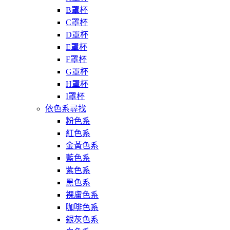
B罩杯
C罩杯
D罩杯
E罩杯
F罩杯
G罩杯
H罩杯
I罩杯
依色系尋找
粉色系
紅色系
金黃色系
藍色系
紫色系
黑色系
裸膚色系
咖啡色系
銀灰色系