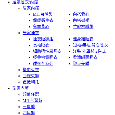
居家睡衣/內搭
居家內搭
MIT台灣製
內搭背心
保暖衛生衣
內搭襯裙
兒童背心
竹紗棉纖維
居家睡衣
睡衣睡褲組
連身裙睡衣
長袖睡衣
短袖/無袖/背心睡衣
細肩帶性感睡衣
洋裝 外罩衫 2件式
經典棉質睡衣
柔滑緞面睡衣
睡衣全系列
塑身美體
機能束衣
曲線束褲
豐挺胸托
型男內著
超值任選
MIT台灣製
三角褲
四角褲