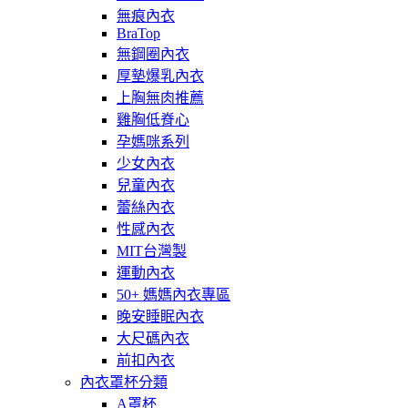
無痕內衣
BraTop
無鋼圈內衣
厚墊爆乳內衣
上胸無肉推薦
雞胸低脊心
孕媽咪系列
少女內衣
兒童內衣
蕾絲內衣
性感內衣
MIT台灣製
運動內衣
50+ 媽媽內衣專區
晚安睡眠內衣
大尺碼內衣
前扣內衣
內衣罩杯分類
A罩杯