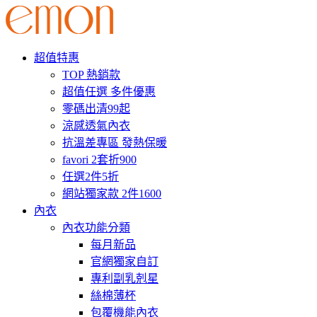
超值特惠
TOP 熱銷款
超值任選 多件優惠
零碼出清99起
涼感透氣內衣
抗溫差專區 發熱保暖
favori 2套折900
任選2件5折
網站獨家款 2件1600
內衣
內衣功能分類
每月新品
官網獨家自訂
專利副乳剋星
絲棉薄杯
包覆機能內衣