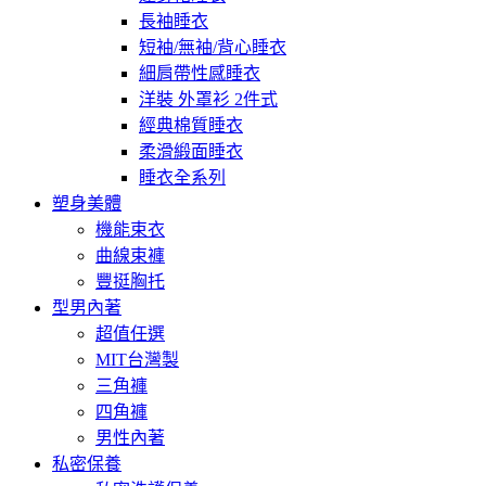
長袖睡衣
短袖/無袖/背心睡衣
細肩帶性感睡衣
洋裝 外罩衫 2件式
經典棉質睡衣
柔滑緞面睡衣
睡衣全系列
塑身美體
機能束衣
曲線束褲
豐挺胸托
型男內著
超值任選
MIT台灣製
三角褲
四角褲
男性內著
私密保養