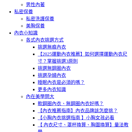
男性內著
私密保養
私密洗護保養
美胸保養
內衣小知識
各式內衣挑選方式
挑選無痕內衣
【2025運動內衣推薦】如何選擇運動內衣尺
寸？掌握挑選3原則
挑選無鋼圈內衣
挑選孕婦內衣
睡眠內衣是必須的嗎？
更多內衣知識
內在美學問大
軟鋼圈內衣、無鋼圈內衣好嗎？
【內衣推薦指南】內衣品牌該怎麼挑？
【小胸內衣挑選指南 】小胸女孩必看
【 內衣尺寸、罩杯換算、胸圍換算】量法教
學