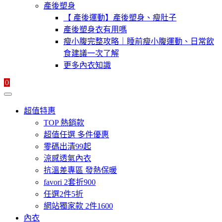
產後塑身
【 產後運動】產後塑身、瘦肚子
產後塑身衣有用嗎
瘦小腹完整攻略｜睡前瘦小腹運動、日常飲
食建議一次了解
更多內衣知識
0
超值特惠
TOP 熱銷款
超值任選 多件優惠
零碼出清99起
涼感透氣內衣
抗溫差專區 發熱保暖
favori 2套折900
任選2件5折
網站獨家款 2件1600
內衣