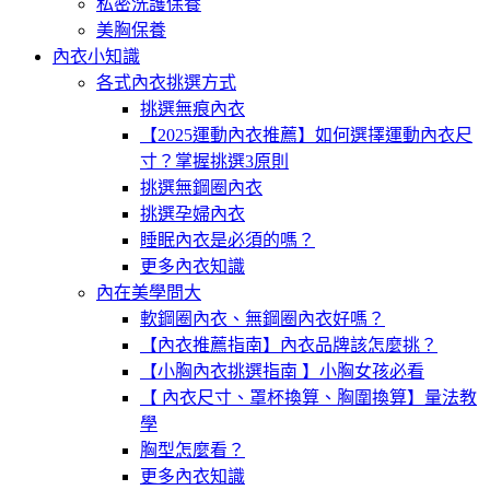
私密洗護保養
美胸保養
內衣小知識
各式內衣挑選方式
挑選無痕內衣
【2025運動內衣推薦】如何選擇運動內衣尺
寸？掌握挑選3原則
挑選無鋼圈內衣
挑選孕婦內衣
睡眠內衣是必須的嗎？
更多內衣知識
內在美學問大
軟鋼圈內衣、無鋼圈內衣好嗎？
【內衣推薦指南】內衣品牌該怎麼挑？
【小胸內衣挑選指南 】小胸女孩必看
【 內衣尺寸、罩杯換算、胸圍換算】量法教
學
胸型怎麼看？
更多內衣知識