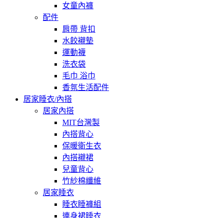
女童內褲
配件
肩帶 背扣
水餃襯墊
運動襪
洗衣袋
毛巾 浴巾
香氛生活配件
居家睡衣/內搭
居家內搭
MIT台灣製
內搭背心
保暖衛生衣
內搭襯裙
兒童背心
竹紗棉纖維
居家睡衣
睡衣睡褲組
連身裙睡衣