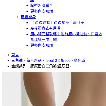
胸型怎麼看？
更多內衣知識
產後塑身
【 產後運動】產後塑身、瘦肚子
產後塑身衣有用嗎
瘦小腹完整攻略｜睡前瘦小腹運動、日常飲
食建議一次了解
更多內衣知識
首頁
三角褲
、
每月新品
、
favori 2套折900
、
藍色系
金讚系列．膠原蛋白三角褲(星辰藍)