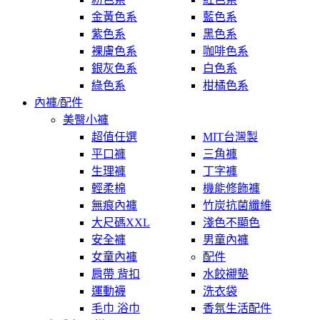
金黃色系
藍色系
紫色系
黑色系
裸膚色系
咖啡色系
銀灰色系
白色系
綠色系
柑橘色系
內褲/配件
美臀小褲
超值任選
MIT台灣製
平口褲
三角褲
生理褲
丁字褲
輕柔棉
機能修飾褲
無痕內褲
竹炭抗菌纖維
大尺碼XXL
淺色不顯色
安全褲
男童內褲
女童內褲
配件
肩帶 背扣
水餃襯墊
運動襪
洗衣袋
毛巾 浴巾
香氛生活配件