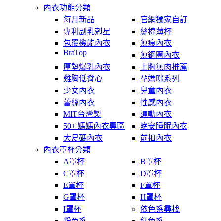
內衣功能分類
每月新品
官網獨家自訂
專利副乳剋星
絲棉薄杯
包覆機能內衣
無痕內衣
BraTop
無鋼圈內衣
厚墊爆乳內衣
上胸無肉推薦
雞胸低脊心
孕媽咪系列
少女內衣
兒童內衣
蕾絲內衣
性感內衣
MIT台灣製
運動內衣
50+ 媽媽內衣專區
晚安睡眠內衣
大尺碼內衣
前扣內衣
內衣罩杯分類
A罩杯
B罩杯
C罩杯
D罩杯
E罩杯
F罩杯
G罩杯
H罩杯
I罩杯
依色系尋找
粉色系
紅色系