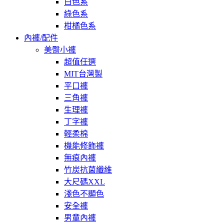
白色系
綠色系
柑橘色系
內褲/配件
美臀小褲
超值任選
MIT台灣製
平口褲
三角褲
生理褲
丁字褲
輕柔棉
機能修飾褲
無痕內褲
竹炭抗菌纖維
大尺碼XXL
淺色不顯色
安全褲
男童內褲