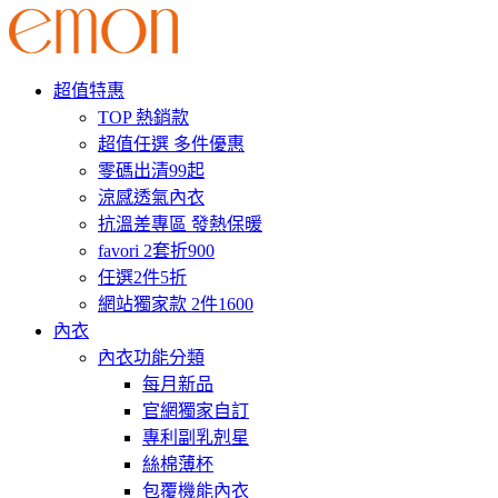
超值特惠
TOP 熱銷款
超值任選 多件優惠
零碼出清99起
涼感透氣內衣
抗溫差專區 發熱保暖
favori 2套折900
任選2件5折
網站獨家款 2件1600
內衣
內衣功能分類
每月新品
官網獨家自訂
專利副乳剋星
絲棉薄杯
包覆機能內衣