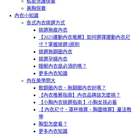
私密洗護保養
美胸保養
內衣小知識
各式內衣挑選方式
挑選無痕內衣
【2025運動內衣推薦】如何選擇運動內衣尺
寸？掌握挑選3原則
挑選無鋼圈內衣
挑選孕婦內衣
睡眠內衣是必須的嗎？
更多內衣知識
內在美學問大
軟鋼圈內衣、無鋼圈內衣好嗎？
【內衣推薦指南】內衣品牌該怎麼挑？
【小胸內衣挑選指南 】小胸女孩必看
【 內衣尺寸、罩杯換算、胸圍換算】量法教
學
胸型怎麼看？
更多內衣知識