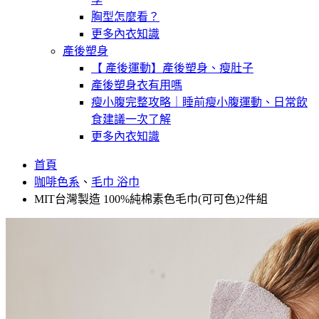
胸型怎麼看？
更多內衣知識
產後塑身
【 產後運動】產後塑身、瘦肚子
產後塑身衣有用嗎
瘦小腹完整攻略｜睡前瘦小腹運動、日常飲
食建議一次了解
更多內衣知識
首頁
咖啡色系
、
毛巾 浴巾
MIT台灣製造 100%純棉素色毛巾(可可色)2件組