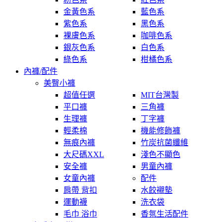
金黃色系
藍色系
紫色系
黑色系
裸膚色系
咖啡色系
銀灰色系
白色系
綠色系
柑橘色系
內褲/配件
美臀小褲
超值任選
MIT台灣製
平口褲
三角褲
生理褲
丁字褲
輕柔棉
機能修飾褲
無痕內褲
竹炭抗菌纖維
大尺碼XXL
淺色不顯色
安全褲
男童內褲
女童內褲
配件
肩帶 背扣
水餃襯墊
運動襪
洗衣袋
毛巾 浴巾
香氛生活配件