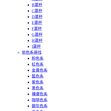
B罩杯
C罩杯
D罩杯
E罩杯
F罩杯
G罩杯
H罩杯
I罩杯
依色系尋找
粉色系
紅色系
金黃色系
藍色系
紫色系
黑色系
裸膚色系
咖啡色系
銀灰色系