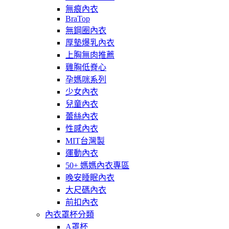
無痕內衣
BraTop
無鋼圈內衣
厚墊爆乳內衣
上胸無肉推薦
雞胸低脊心
孕媽咪系列
少女內衣
兒童內衣
蕾絲內衣
性感內衣
MIT台灣製
運動內衣
50+ 媽媽內衣專區
晚安睡眠內衣
大尺碼內衣
前扣內衣
內衣罩杯分類
A罩杯