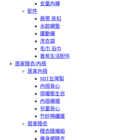
女童內褲
配件
肩帶 背扣
水餃襯墊
運動襪
洗衣袋
毛巾 浴巾
香氛生活配件
居家睡衣/內搭
居家內搭
MIT台灣製
內搭背心
保暖衛生衣
內搭襯裙
兒童背心
竹紗棉纖維
居家睡衣
睡衣睡褲組
連身裙睡衣