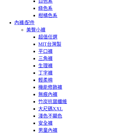
白色系
綠色系
柑橘色系
內褲/配件
美臀小褲
超值任選
MIT台灣製
平口褲
三角褲
生理褲
丁字褲
輕柔棉
機能修飾褲
無痕內褲
竹炭抗菌纖維
大尺碼XXL
淺色不顯色
安全褲
男童內褲