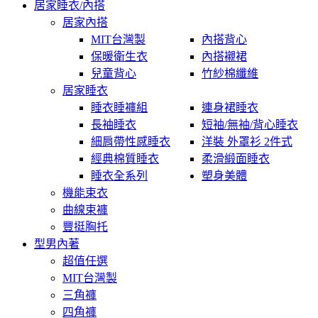
居家睡衣/內搭
居家內搭
MIT台灣製
內搭背心
保暖衛生衣
內搭襯裙
兒童背心
竹紗棉纖維
居家睡衣
睡衣睡褲組
連身裙睡衣
長袖睡衣
短袖/無袖/背心睡衣
細肩帶性感睡衣
洋裝 外罩衫 2件式
經典棉質睡衣
柔滑緞面睡衣
睡衣全系列
塑身美體
機能束衣
曲線束褲
豐挺胸托
型男內著
超值任選
MIT台灣製
三角褲
四角褲