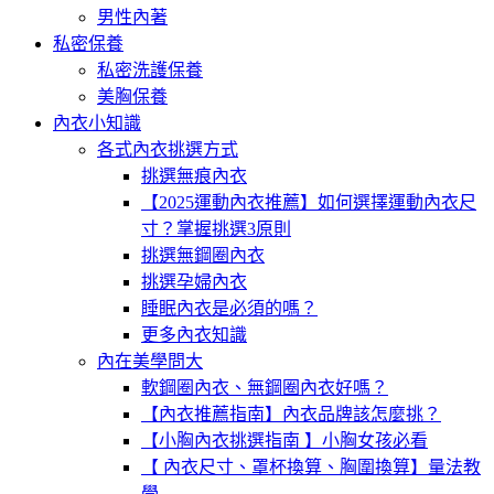
男性內著
私密保養
私密洗護保養
美胸保養
內衣小知識
各式內衣挑選方式
挑選無痕內衣
【2025運動內衣推薦】如何選擇運動內衣尺
寸？掌握挑選3原則
挑選無鋼圈內衣
挑選孕婦內衣
睡眠內衣是必須的嗎？
更多內衣知識
內在美學問大
軟鋼圈內衣、無鋼圈內衣好嗎？
【內衣推薦指南】內衣品牌該怎麼挑？
【小胸內衣挑選指南 】小胸女孩必看
【 內衣尺寸、罩杯換算、胸圍換算】量法教
學