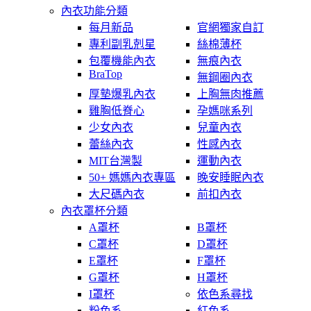
內衣功能分類
每月新品
官網獨家自訂
專利副乳剋星
絲棉薄杯
包覆機能內衣
無痕內衣
BraTop
無鋼圈內衣
厚墊爆乳內衣
上胸無肉推薦
雞胸低脊心
孕媽咪系列
少女內衣
兒童內衣
蕾絲內衣
性感內衣
MIT台灣製
運動內衣
50+ 媽媽內衣專區
晚安睡眠內衣
大尺碼內衣
前扣內衣
內衣罩杯分類
A罩杯
B罩杯
C罩杯
D罩杯
E罩杯
F罩杯
G罩杯
H罩杯
I罩杯
依色系尋找
粉色系
紅色系