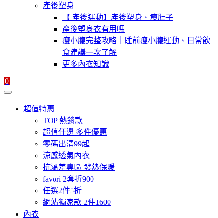
產後塑身
【 產後運動】產後塑身、瘦肚子
產後塑身衣有用嗎
瘦小腹完整攻略｜睡前瘦小腹運動、日常飲
食建議一次了解
更多內衣知識
0
超值特惠
TOP 熱銷款
超值任選 多件優惠
零碼出清99起
涼感透氣內衣
抗溫差專區 發熱保暖
favori 2套折900
任選2件5折
網站獨家款 2件1600
內衣