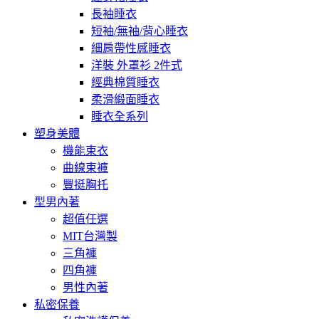
長袖睡衣
短袖/無袖/背心睡衣
細肩帶性感睡衣
洋裝 外罩衫 2件式
經典棉質睡衣
柔滑緞面睡衣
睡衣全系列
塑身美體
機能束衣
曲線束褲
豐挺胸托
型男內著
超值任選
MIT台灣製
三角褲
四角褲
男性內著
私密保養