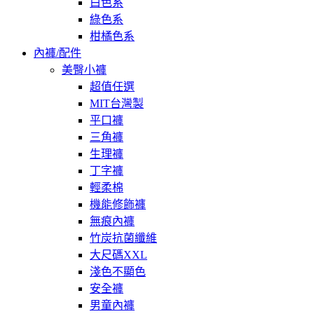
白色系
綠色系
柑橘色系
內褲/配件
美臀小褲
超值任選
MIT台灣製
平口褲
三角褲
生理褲
丁字褲
輕柔棉
機能修飾褲
無痕內褲
竹炭抗菌纖維
大尺碼XXL
淺色不顯色
安全褲
男童內褲