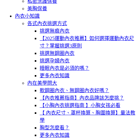
私密洗護保養
美胸保養
內衣小知識
各式內衣挑選方式
挑選無痕內衣
【2025運動內衣推薦】如何選擇運動內衣尺
寸？掌握挑選3原則
挑選無鋼圈內衣
挑選孕婦內衣
睡眠內衣是必須的嗎？
更多內衣知識
內在美學問大
軟鋼圈內衣、無鋼圈內衣好嗎？
【內衣推薦指南】內衣品牌該怎麼挑？
【小胸內衣挑選指南 】小胸女孩必看
【 內衣尺寸、罩杯換算、胸圍換算】量法教
學
胸型怎麼看？
更多內衣知識