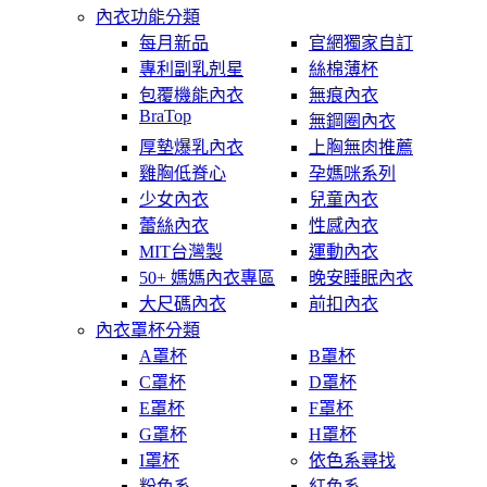
內衣功能分類
每月新品
官網獨家自訂
專利副乳剋星
絲棉薄杯
包覆機能內衣
無痕內衣
BraTop
無鋼圈內衣
厚墊爆乳內衣
上胸無肉推薦
雞胸低脊心
孕媽咪系列
少女內衣
兒童內衣
蕾絲內衣
性感內衣
MIT台灣製
運動內衣
50+ 媽媽內衣專區
晚安睡眠內衣
大尺碼內衣
前扣內衣
內衣罩杯分類
A罩杯
B罩杯
C罩杯
D罩杯
E罩杯
F罩杯
G罩杯
H罩杯
I罩杯
依色系尋找
粉色系
紅色系