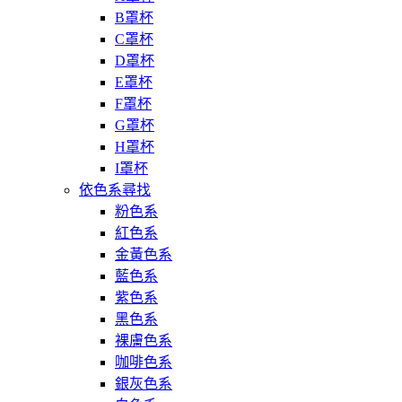
B罩杯
C罩杯
D罩杯
E罩杯
F罩杯
G罩杯
H罩杯
I罩杯
依色系尋找
粉色系
紅色系
金黃色系
藍色系
紫色系
黑色系
裸膚色系
咖啡色系
銀灰色系