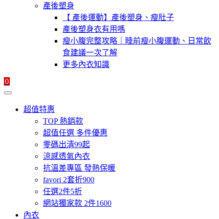
產後塑身
【 產後運動】產後塑身、瘦肚子
產後塑身衣有用嗎
瘦小腹完整攻略｜睡前瘦小腹運動、日常飲
食建議一次了解
更多內衣知識
0
超值特惠
TOP 熱銷款
超值任選 多件優惠
零碼出清99起
涼感透氣內衣
抗溫差專區 發熱保暖
favori 2套折900
任選2件5折
網站獨家款 2件1600
內衣