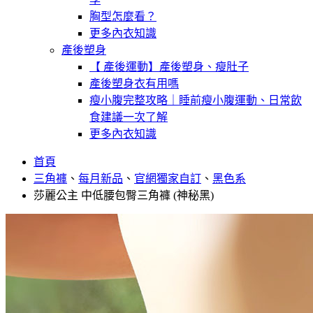
胸型怎麼看？
更多內衣知識
產後塑身
【 產後運動】產後塑身、瘦肚子
產後塑身衣有用嗎
瘦小腹完整攻略｜睡前瘦小腹運動、日常飲
食建議一次了解
更多內衣知識
首頁
三角褲
、
每月新品
、
官網獨家自訂
、
黑色系
莎麗公主 中低腰包臀三角褲 (神秘黑)