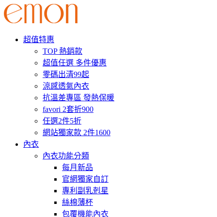
超值特惠
TOP 熱銷款
超值任選 多件優惠
零碼出清99起
涼感透氣內衣
抗溫差專區 發熱保暖
favori 2套折900
任選2件5折
網站獨家款 2件1600
內衣
內衣功能分類
每月新品
官網獨家自訂
專利副乳剋星
絲棉薄杯
包覆機能內衣