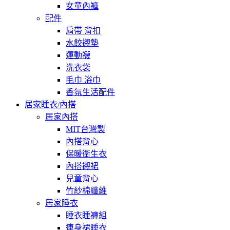
女童內褲
配件
肩帶 背扣
水餃襯墊
運動襪
洗衣袋
毛巾 浴巾
香氛生活配件
居家睡衣/內搭
居家內搭
MIT台灣製
內搭背心
保暖衛生衣
內搭襯裙
兒童背心
竹紗棉纖維
居家睡衣
睡衣睡褲組
連身裙睡衣