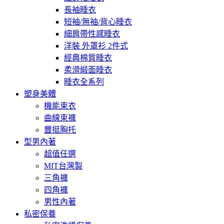
長袖睡衣
短袖/無袖/背心睡衣
細肩帶性感睡衣
洋裝 外罩衫 2件式
經典棉質睡衣
柔滑緞面睡衣
睡衣全系列
塑身美體
機能束衣
曲線束褲
豐挺胸托
型男內著
超值任選
MIT台灣製
三角褲
四角褲
男性內著
私密保養