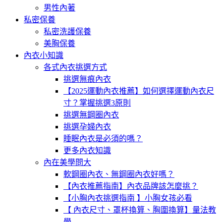
男性內著
私密保養
私密洗護保養
美胸保養
內衣小知識
各式內衣挑選方式
挑選無痕內衣
【2025運動內衣推薦】如何選擇運動內衣尺
寸？掌握挑選3原則
挑選無鋼圈內衣
挑選孕婦內衣
睡眠內衣是必須的嗎？
更多內衣知識
內在美學問大
軟鋼圈內衣、無鋼圈內衣好嗎？
【內衣推薦指南】內衣品牌該怎麼挑？
【小胸內衣挑選指南 】小胸女孩必看
【 內衣尺寸、罩杯換算、胸圍換算】量法教
學