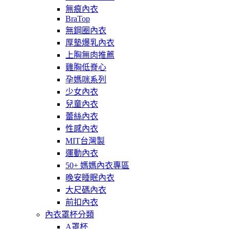
無痕內衣
BraTop
無鋼圈內衣
厚墊爆乳內衣
上胸無肉推薦
雞胸低脊心
孕媽咪系列
少女內衣
兒童內衣
蕾絲內衣
性感內衣
MIT台灣製
運動內衣
50+ 媽媽內衣專區
晚安睡眠內衣
大尺碼內衣
前扣內衣
內衣罩杯分類
A罩杯