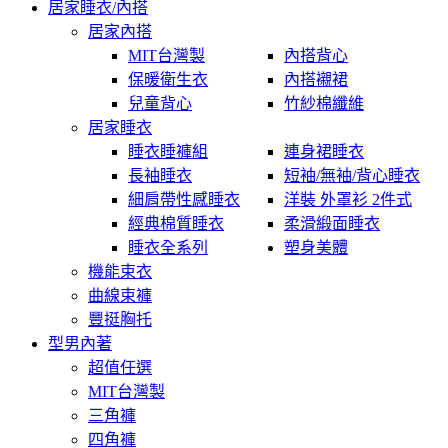
居家睡衣/內搭
居家內搭
MIT台灣製
內搭背心
保暖衛生衣
內搭襯裙
兒童背心
竹紗棉纖維
居家睡衣
睡衣睡褲組
連身裙睡衣
長袖睡衣
短袖/無袖/背心睡衣
細肩帶性感睡衣
洋裝 外罩衫 2件式
經典棉質睡衣
柔滑緞面睡衣
睡衣全系列
塑身美體
機能束衣
曲線束褲
豐挺胸托
型男內著
超值任選
MIT台灣製
三角褲
四角褲