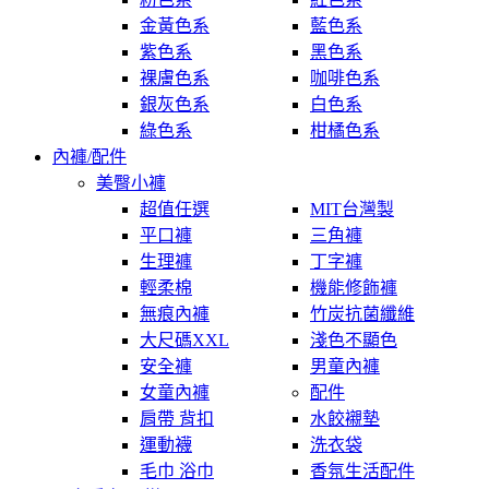
金黃色系
藍色系
紫色系
黑色系
裸膚色系
咖啡色系
銀灰色系
白色系
綠色系
柑橘色系
內褲/配件
美臀小褲
超值任選
MIT台灣製
平口褲
三角褲
生理褲
丁字褲
輕柔棉
機能修飾褲
無痕內褲
竹炭抗菌纖維
大尺碼XXL
淺色不顯色
安全褲
男童內褲
女童內褲
配件
肩帶 背扣
水餃襯墊
運動襪
洗衣袋
毛巾 浴巾
香氛生活配件