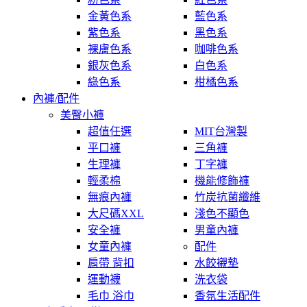
金黃色系
藍色系
紫色系
黑色系
裸膚色系
咖啡色系
銀灰色系
白色系
綠色系
柑橘色系
內褲/配件
美臀小褲
超值任選
MIT台灣製
平口褲
三角褲
生理褲
丁字褲
輕柔棉
機能修飾褲
無痕內褲
竹炭抗菌纖維
大尺碼XXL
淺色不顯色
安全褲
男童內褲
女童內褲
配件
肩帶 背扣
水餃襯墊
運動襪
洗衣袋
毛巾 浴巾
香氛生活配件