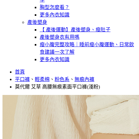
胸型怎麼看？
更多內衣知識
產後塑身
【 產後運動】產後塑身、瘦肚子
產後塑身衣有用嗎
瘦小腹完整攻略｜睡前瘦小腹運動、日常飲
食建議一次了解
更多內衣知識
首頁
平口褲
、
輕柔棉
、
粉色系
、
無痕內褲
莫代爾 艾草 高腰無痕素面平口褲(淺粉)