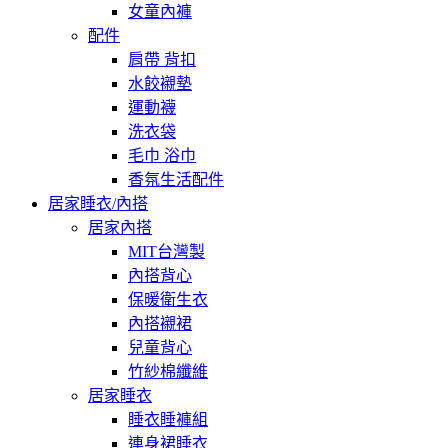
女童內褲
配件
肩帶 背扣
水餃襯墊
運動襪
洗衣袋
毛巾 浴巾
香氛生活配件
居家睡衣/內搭
居家內搭
MIT台灣製
內搭背心
保暖衛生衣
內搭襯裙
兒童背心
竹紗棉纖維
居家睡衣
睡衣睡褲組
連身裙睡衣