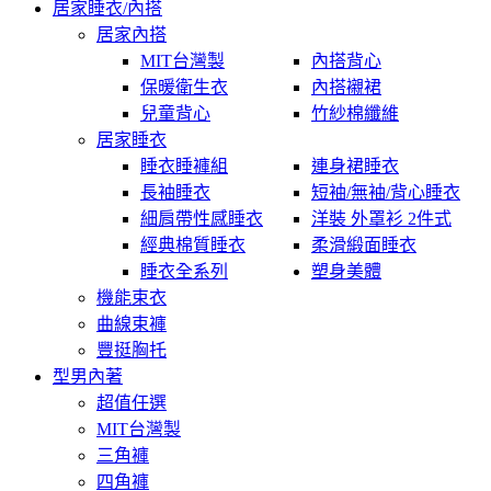
居家睡衣/內搭
居家內搭
MIT台灣製
內搭背心
保暖衛生衣
內搭襯裙
兒童背心
竹紗棉纖維
居家睡衣
睡衣睡褲組
連身裙睡衣
長袖睡衣
短袖/無袖/背心睡衣
細肩帶性感睡衣
洋裝 外罩衫 2件式
經典棉質睡衣
柔滑緞面睡衣
睡衣全系列
塑身美體
機能束衣
曲線束褲
豐挺胸托
型男內著
超值任選
MIT台灣製
三角褲
四角褲