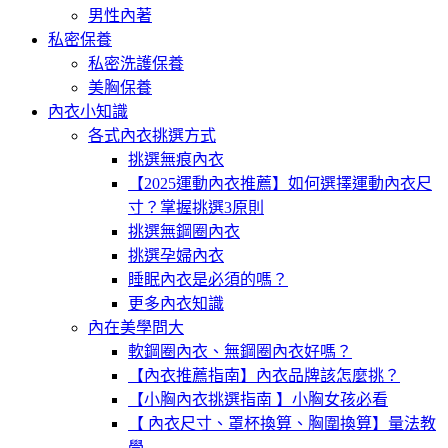
男性內著
私密保養
私密洗護保養
美胸保養
內衣小知識
各式內衣挑選方式
挑選無痕內衣
【2025運動內衣推薦】如何選擇運動內衣尺
寸？掌握挑選3原則
挑選無鋼圈內衣
挑選孕婦內衣
睡眠內衣是必須的嗎？
更多內衣知識
內在美學問大
軟鋼圈內衣、無鋼圈內衣好嗎？
【內衣推薦指南】內衣品牌該怎麼挑？
【小胸內衣挑選指南 】小胸女孩必看
【 內衣尺寸、罩杯換算、胸圍換算】量法教
學