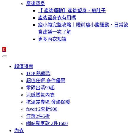
產後塑身
【 產後運動】產後塑身、瘦肚子
產後塑身衣有用嗎
瘦小腹完整攻略｜睡前瘦小腹運動、日常飲
食建議一次了解
更多內衣知識
0
超值特惠
TOP 熱銷款
超值任選 多件優惠
零碼出清99起
涼感透氣內衣
抗溫差專區 發熱保暖
favori 2套折900
任選2件5折
網站獨家款 2件1600
內衣