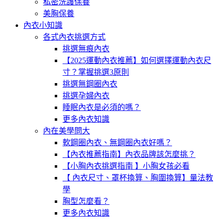
私密洗護保養
美胸保養
內衣小知識
各式內衣挑選方式
挑選無痕內衣
【2025運動內衣推薦】如何選擇運動內衣尺
寸？掌握挑選3原則
挑選無鋼圈內衣
挑選孕婦內衣
睡眠內衣是必須的嗎？
更多內衣知識
內在美學問大
軟鋼圈內衣、無鋼圈內衣好嗎？
【內衣推薦指南】內衣品牌該怎麼挑？
【小胸內衣挑選指南 】小胸女孩必看
【 內衣尺寸、罩杯換算、胸圍換算】量法教
學
胸型怎麼看？
更多內衣知識