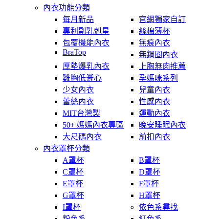
內衣功能分類
每月新品
官網獨家自訂
專利副乳剋星
絲棉薄杯
包覆機能內衣
無痕內衣
BraTop
無鋼圈內衣
厚墊爆乳內衣
上胸無肉推薦
雞胸低脊心
孕媽咪系列
少女內衣
兒童內衣
蕾絲內衣
性感內衣
MIT台灣製
運動內衣
50+ 媽媽內衣專區
晚安睡眠內衣
大尺碼內衣
前扣內衣
內衣罩杯分類
A罩杯
B罩杯
C罩杯
D罩杯
E罩杯
F罩杯
G罩杯
H罩杯
I罩杯
依色系尋找
粉色系
紅色系