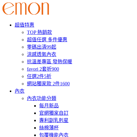
超值特惠
TOP 熱銷款
超值任選 多件優惠
零碼出清99起
涼感透氣內衣
抗溫差專區 發熱保暖
favori 2套折900
任選2件5折
網站獨家款 2件1600
內衣
內衣功能分類
每月新品
官網獨家自訂
專利副乳剋星
絲棉薄杯
包覆機能內衣