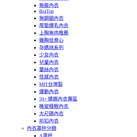
無痕內衣
BraTop
無鋼圈內衣
厚墊爆乳內衣
上胸無肉推薦
雞胸低脊心
孕媽咪系列
少女內衣
兒童內衣
蕾絲內衣
性感內衣
MIT台灣製
運動內衣
50+ 媽媽內衣專區
晚安睡眠內衣
大尺碼內衣
前扣內衣
內衣罩杯分類
A罩杯