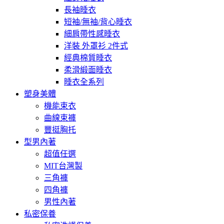
長袖睡衣
短袖/無袖/背心睡衣
細肩帶性感睡衣
洋裝 外罩衫 2件式
經典棉質睡衣
柔滑緞面睡衣
睡衣全系列
塑身美體
機能束衣
曲線束褲
豐挺胸托
型男內著
超值任選
MIT台灣製
三角褲
四角褲
男性內著
私密保養