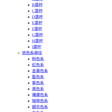
B罩杯
C罩杯
D罩杯
E罩杯
F罩杯
G罩杯
H罩杯
I罩杯
依色系尋找
粉色系
紅色系
金黃色系
藍色系
紫色系
黑色系
裸膚色系
咖啡色系
銀灰色系