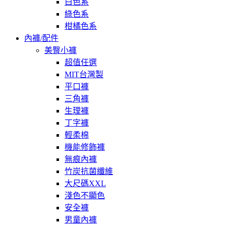
白色系
綠色系
柑橘色系
內褲/配件
美臀小褲
超值任選
MIT台灣製
平口褲
三角褲
生理褲
丁字褲
輕柔棉
機能修飾褲
無痕內褲
竹炭抗菌纖維
大尺碼XXL
淺色不顯色
安全褲
男童內褲