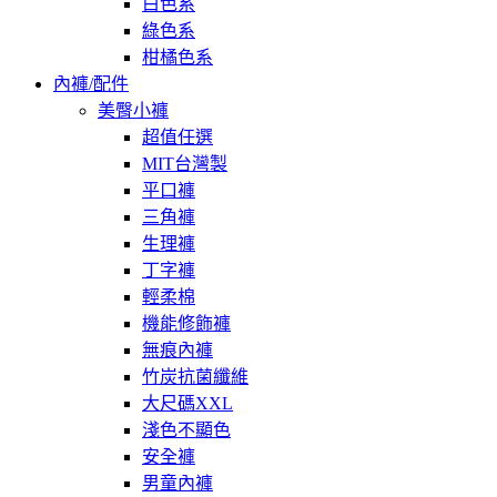
白色系
綠色系
柑橘色系
內褲/配件
美臀小褲
超值任選
MIT台灣製
平口褲
三角褲
生理褲
丁字褲
輕柔棉
機能修飾褲
無痕內褲
竹炭抗菌纖維
大尺碼XXL
淺色不顯色
安全褲
男童內褲