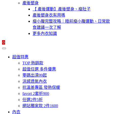
產後塑身
【 產後運動】產後塑身、瘦肚子
產後塑身衣有用嗎
瘦小腹完整攻略｜睡前瘦小腹運動、日常飲
食建議一次了解
更多內衣知識
0
超值特惠
TOP 熱銷款
超值任選 多件優惠
零碼出清99起
涼感透氣內衣
抗溫差專區 發熱保暖
favori 2套折900
任選2件5折
網站獨家款 2件1600
內衣