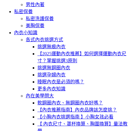
男性內著
私密保養
私密洗護保養
美胸保養
內衣小知識
各式內衣挑選方式
挑選無痕內衣
【2025運動內衣推薦】如何選擇運動內衣尺
寸？掌握挑選3原則
挑選無鋼圈內衣
挑選孕婦內衣
睡眠內衣是必須的嗎？
更多內衣知識
內在美學問大
軟鋼圈內衣、無鋼圈內衣好嗎？
【內衣推薦指南】內衣品牌該怎麼挑？
【小胸內衣挑選指南 】小胸女孩必看
【 內衣尺寸、罩杯換算、胸圍換算】量法教
學