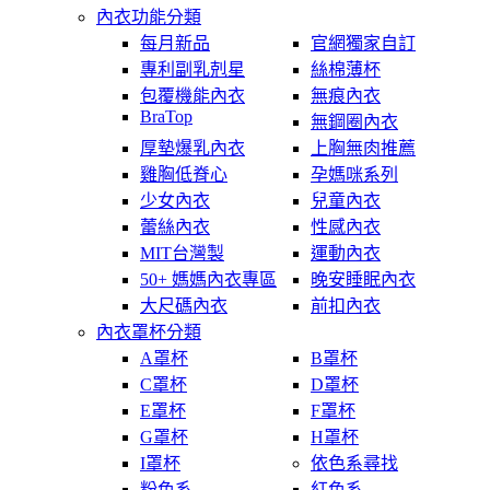
內衣功能分類
每月新品
官網獨家自訂
專利副乳剋星
絲棉薄杯
包覆機能內衣
無痕內衣
BraTop
無鋼圈內衣
厚墊爆乳內衣
上胸無肉推薦
雞胸低脊心
孕媽咪系列
少女內衣
兒童內衣
蕾絲內衣
性感內衣
MIT台灣製
運動內衣
50+ 媽媽內衣專區
晚安睡眠內衣
大尺碼內衣
前扣內衣
內衣罩杯分類
A罩杯
B罩杯
C罩杯
D罩杯
E罩杯
F罩杯
G罩杯
H罩杯
I罩杯
依色系尋找
粉色系
紅色系