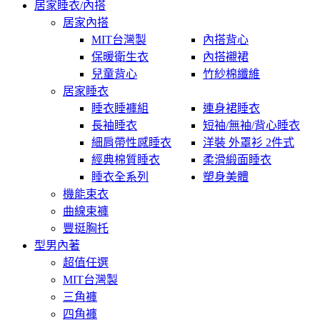
居家睡衣/內搭
居家內搭
MIT台灣製
內搭背心
保暖衛生衣
內搭襯裙
兒童背心
竹紗棉纖維
居家睡衣
睡衣睡褲組
連身裙睡衣
長袖睡衣
短袖/無袖/背心睡衣
細肩帶性感睡衣
洋裝 外罩衫 2件式
經典棉質睡衣
柔滑緞面睡衣
睡衣全系列
塑身美體
機能束衣
曲線束褲
豐挺胸托
型男內著
超值任選
MIT台灣製
三角褲
四角褲