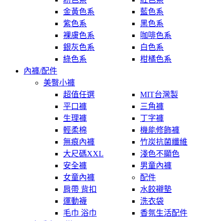
金黃色系
藍色系
紫色系
黑色系
裸膚色系
咖啡色系
銀灰色系
白色系
綠色系
柑橘色系
內褲/配件
美臀小褲
超值任選
MIT台灣製
平口褲
三角褲
生理褲
丁字褲
輕柔棉
機能修飾褲
無痕內褲
竹炭抗菌纖維
大尺碼XXL
淺色不顯色
安全褲
男童內褲
女童內褲
配件
肩帶 背扣
水餃襯墊
運動襪
洗衣袋
毛巾 浴巾
香氛生活配件