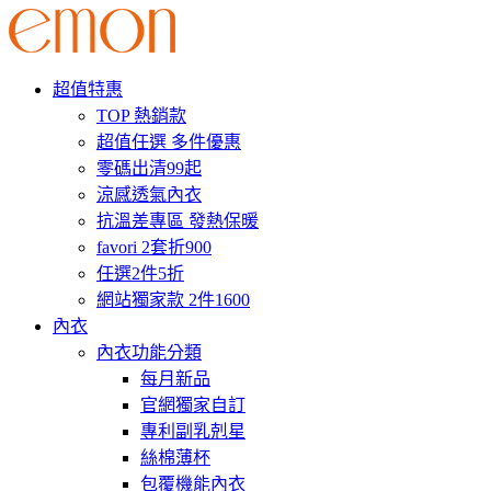
超值特惠
TOP 熱銷款
超值任選 多件優惠
零碼出清99起
涼感透氣內衣
抗溫差專區 發熱保暖
favori 2套折900
任選2件5折
網站獨家款 2件1600
內衣
內衣功能分類
每月新品
官網獨家自訂
專利副乳剋星
絲棉薄杯
包覆機能內衣