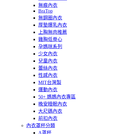
無痕內衣
BraTop
無鋼圈內衣
厚墊爆乳內衣
上胸無肉推薦
雞胸低脊心
孕媽咪系列
少女內衣
兒童內衣
蕾絲內衣
性感內衣
MIT台灣製
運動內衣
50+ 媽媽內衣專區
晚安睡眠內衣
大尺碼內衣
前扣內衣
內衣罩杯分類
A罩杯