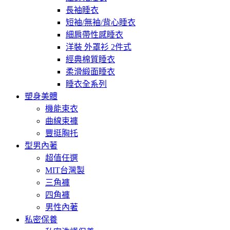
長袖睡衣
短袖/無袖/背心睡衣
細肩帶性感睡衣
洋裝 外罩衫 2件式
經典棉質睡衣
柔滑緞面睡衣
睡衣全系列
塑身美體
機能束衣
曲線束褲
豐挺胸托
型男內著
超值任選
MIT台灣製
三角褲
四角褲
男性內著
私密保養