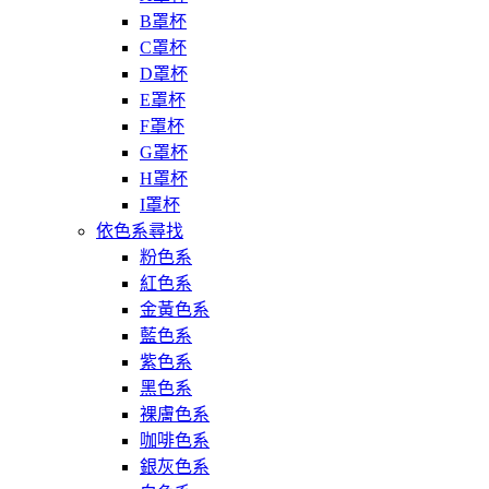
B罩杯
C罩杯
D罩杯
E罩杯
F罩杯
G罩杯
H罩杯
I罩杯
依色系尋找
粉色系
紅色系
金黃色系
藍色系
紫色系
黑色系
裸膚色系
咖啡色系
銀灰色系