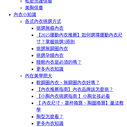
私密洗護保養
美胸保養
內衣小知識
各式內衣挑選方式
挑選無痕內衣
【2025運動內衣推薦】如何選擇運動內衣尺
寸？掌握挑選3原則
挑選無鋼圈內衣
挑選孕婦內衣
睡眠內衣是必須的嗎？
更多內衣知識
內在美學問大
軟鋼圈內衣、無鋼圈內衣好嗎？
【內衣推薦指南】內衣品牌該怎麼挑？
【小胸內衣挑選指南 】小胸女孩必看
【 內衣尺寸、罩杯換算、胸圍換算】量法教
學
胸型怎麼看？
更多內衣知識