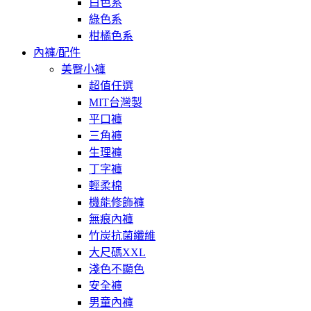
白色系
綠色系
柑橘色系
內褲/配件
美臀小褲
超值任選
MIT台灣製
平口褲
三角褲
生理褲
丁字褲
輕柔棉
機能修飾褲
無痕內褲
竹炭抗菌纖維
大尺碼XXL
淺色不顯色
安全褲
男童內褲