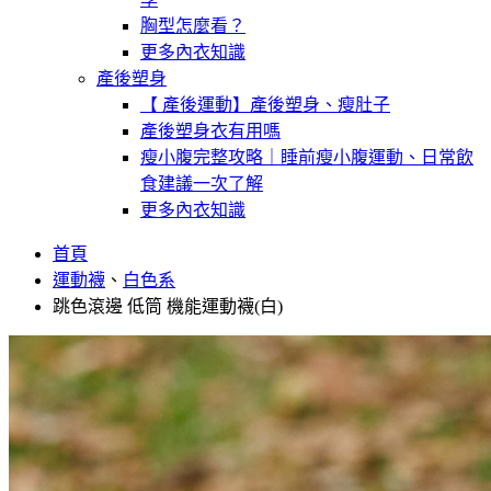
胸型怎麼看？
更多內衣知識
產後塑身
【 產後運動】產後塑身、瘦肚子
產後塑身衣有用嗎
瘦小腹完整攻略｜睡前瘦小腹運動、日常飲
食建議一次了解
更多內衣知識
首頁
運動襪
、
白色系
跳色滾邊 低筒 機能運動襪(白)