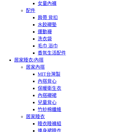
女童內褲
配件
肩帶 背扣
水餃襯墊
運動襪
洗衣袋
毛巾 浴巾
香氛生活配件
居家睡衣/內搭
居家內搭
MIT台灣製
內搭背心
保暖衛生衣
內搭襯裙
兒童背心
竹紗棉纖維
居家睡衣
睡衣睡褲組
連身裙睡衣