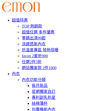
超值特惠
TOP 熱銷款
超值任選 多件優惠
零碼出清99起
涼感透氣內衣
抗溫差專區 發熱保暖
favori 2套折900
任選2件5折
網站獨家款 2件1600
內衣
內衣功能分類
每月新品
官網獨家自訂
專利副乳剋星
絲棉薄杯
包覆機能內衣