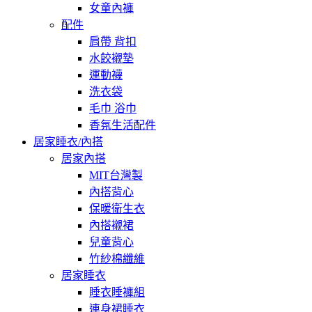
女童內褲
配件
肩帶 背扣
水餃襯墊
運動襪
洗衣袋
毛巾 浴巾
香氛生活配件
居家睡衣/內搭
居家內搭
MIT台灣製
內搭背心
保暖衛生衣
內搭襯裙
兒童背心
竹紗棉纖維
居家睡衣
睡衣睡褲組
連身裙睡衣