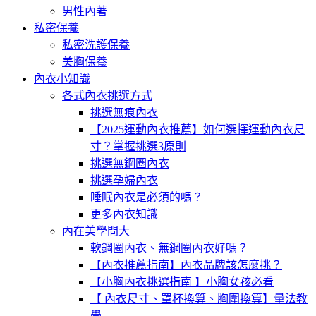
男性內著
私密保養
私密洗護保養
美胸保養
內衣小知識
各式內衣挑選方式
挑選無痕內衣
【2025運動內衣推薦】如何選擇運動內衣尺
寸？掌握挑選3原則
挑選無鋼圈內衣
挑選孕婦內衣
睡眠內衣是必須的嗎？
更多內衣知識
內在美學問大
軟鋼圈內衣、無鋼圈內衣好嗎？
【內衣推薦指南】內衣品牌該怎麼挑？
【小胸內衣挑選指南 】小胸女孩必看
【 內衣尺寸、罩杯換算、胸圍換算】量法教
學