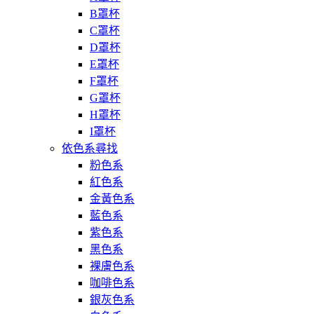
B罩杯
C罩杯
D罩杯
E罩杯
F罩杯
G罩杯
H罩杯
I罩杯
依色系尋找
粉色系
紅色系
金黃色系
藍色系
紫色系
黑色系
裸膚色系
咖啡色系
銀灰色系