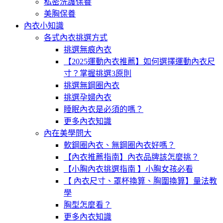
私密洗護保養
美胸保養
內衣小知識
各式內衣挑選方式
挑選無痕內衣
【2025運動內衣推薦】如何選擇運動內衣尺
寸？掌握挑選3原則
挑選無鋼圈內衣
挑選孕婦內衣
睡眠內衣是必須的嗎？
更多內衣知識
內在美學問大
軟鋼圈內衣、無鋼圈內衣好嗎？
【內衣推薦指南】內衣品牌該怎麼挑？
【小胸內衣挑選指南 】小胸女孩必看
【 內衣尺寸、罩杯換算、胸圍換算】量法教
學
胸型怎麼看？
更多內衣知識