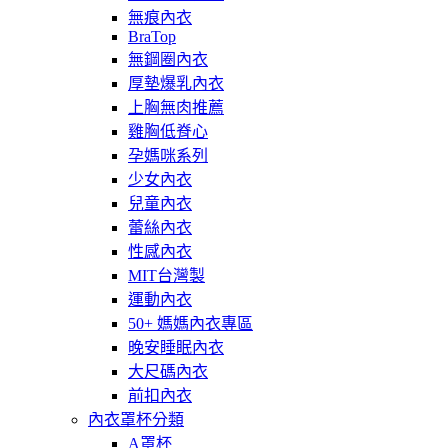
無痕內衣
BraTop
無鋼圈內衣
厚墊爆乳內衣
上胸無肉推薦
雞胸低脊心
孕媽咪系列
少女內衣
兒童內衣
蕾絲內衣
性感內衣
MIT台灣製
運動內衣
50+ 媽媽內衣專區
晚安睡眠內衣
大尺碼內衣
前扣內衣
內衣罩杯分類
A罩杯