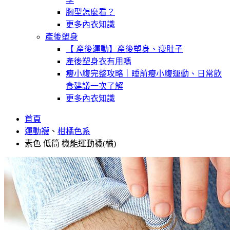
胸型怎麼看？
更多內衣知識
產後塑身
【 產後運動】產後塑身、瘦肚子
產後塑身衣有用嗎
瘦小腹完整攻略｜睡前瘦小腹運動、日常飲
食建議一次了解
更多內衣知識
首頁
運動襪
、
柑橘色系
素色 低筒 機能運動襪(橘)