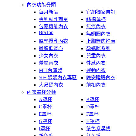
內衣功能分類
每月新品
官網獨家自訂
專利副乳剋星
絲棉薄杯
包覆機能內衣
無痕內衣
BraTop
無鋼圈內衣
厚墊爆乳內衣
上胸無肉推薦
雞胸低脊心
孕媽咪系列
少女內衣
兒童內衣
蕾絲內衣
性感內衣
MIT台灣製
運動內衣
50+ 媽媽內衣專區
晚安睡眠內衣
大尺碼內衣
前扣內衣
內衣罩杯分類
A罩杯
B罩杯
C罩杯
D罩杯
E罩杯
F罩杯
G罩杯
H罩杯
I罩杯
依色系尋找
粉色系
紅色系