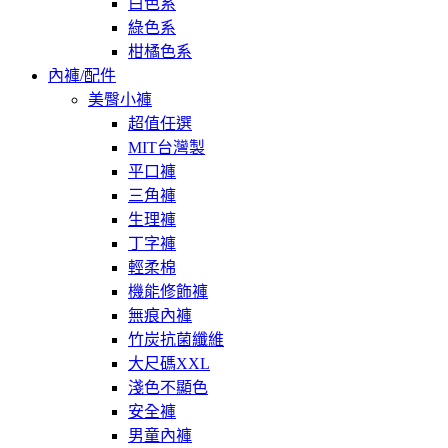
白色系
綠色系
柑橘色系
內褲/配件
美臀小褲
超值任選
MIT台灣製
平口褲
三角褲
生理褲
丁字褲
輕柔棉
機能修飾褲
無痕內褲
竹炭抗菌纖維
大尺碼XXL
淺色不顯色
安全褲
男童內褲