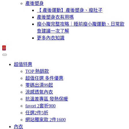
產後塑身
【 產後運動】產後塑身、瘦肚子
產後塑身衣有用嗎
瘦小腹完整攻略｜睡前瘦小腹運動、日常飲
食建議一次了解
更多內衣知識
0
超值特惠
TOP 熱銷款
超值任選 多件優惠
零碼出清99起
涼感透氣內衣
抗溫差專區 發熱保暖
favori 2套折900
任選2件5折
網站獨家款 2件1600
內衣