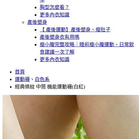
胸型怎麼看？
更多內衣知識
產後塑身
【 產後運動】產後塑身、瘦肚子
產後塑身衣有用嗎
瘦小腹完整攻略｜睡前瘦小腹運動、日常飲
食建議一次了解
更多內衣知識
首頁
運動襪
、
白色系
經典條紋 中筒 機能運動襪(白紅)