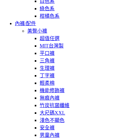
白色系
綠色系
柑橘色系
內褲/配件
美臀小褲
超值任選
MIT台灣製
平口褲
三角褲
生理褲
丁字褲
輕柔棉
機能修飾褲
無痕內褲
竹炭抗菌纖維
大尺碼XXL
淺色不顯色
安全褲
男童內褲