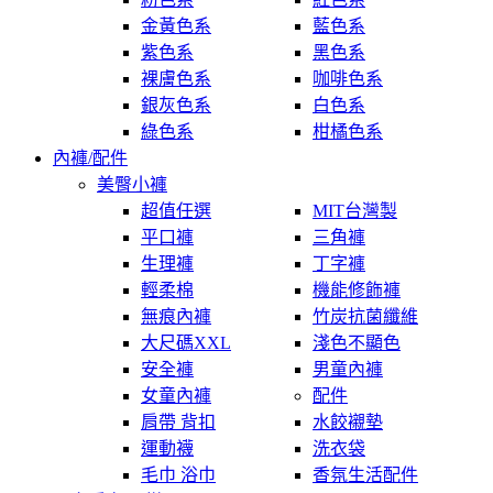
金黃色系
藍色系
紫色系
黑色系
裸膚色系
咖啡色系
銀灰色系
白色系
綠色系
柑橘色系
內褲/配件
美臀小褲
超值任選
MIT台灣製
平口褲
三角褲
生理褲
丁字褲
輕柔棉
機能修飾褲
無痕內褲
竹炭抗菌纖維
大尺碼XXL
淺色不顯色
安全褲
男童內褲
女童內褲
配件
肩帶 背扣
水餃襯墊
運動襪
洗衣袋
毛巾 浴巾
香氛生活配件