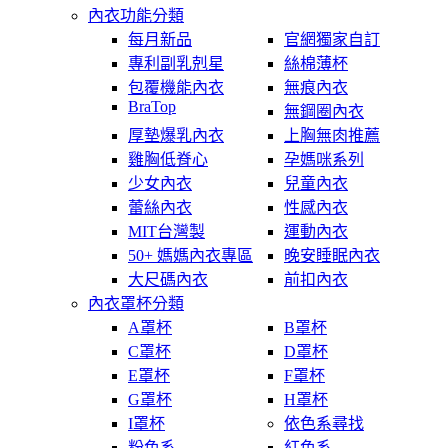
內衣功能分類
每月新品
官網獨家自訂
專利副乳剋星
絲棉薄杯
包覆機能內衣
無痕內衣
BraTop
無鋼圈內衣
厚墊爆乳內衣
上胸無肉推薦
雞胸低脊心
孕媽咪系列
少女內衣
兒童內衣
蕾絲內衣
性感內衣
MIT台灣製
運動內衣
50+ 媽媽內衣專區
晚安睡眠內衣
大尺碼內衣
前扣內衣
內衣罩杯分類
A罩杯
B罩杯
C罩杯
D罩杯
E罩杯
F罩杯
G罩杯
H罩杯
I罩杯
依色系尋找
粉色系
紅色系