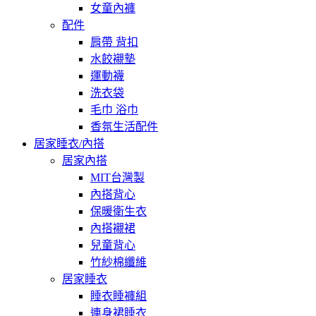
女童內褲
配件
肩帶 背扣
水餃襯墊
運動襪
洗衣袋
毛巾 浴巾
香氛生活配件
居家睡衣/內搭
居家內搭
MIT台灣製
內搭背心
保暖衛生衣
內搭襯裙
兒童背心
竹紗棉纖維
居家睡衣
睡衣睡褲組
連身裙睡衣