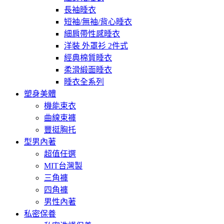
長袖睡衣
短袖/無袖/背心睡衣
細肩帶性感睡衣
洋裝 外罩衫 2件式
經典棉質睡衣
柔滑緞面睡衣
睡衣全系列
塑身美體
機能束衣
曲線束褲
豐挺胸托
型男內著
超值任選
MIT台灣製
三角褲
四角褲
男性內著
私密保養