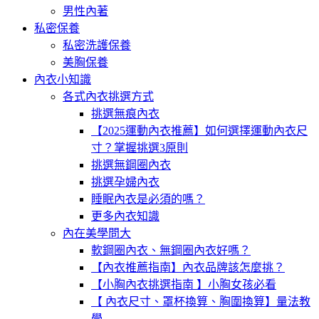
男性內著
私密保養
私密洗護保養
美胸保養
內衣小知識
各式內衣挑選方式
挑選無痕內衣
【2025運動內衣推薦】如何選擇運動內衣尺
寸？掌握挑選3原則
挑選無鋼圈內衣
挑選孕婦內衣
睡眠內衣是必須的嗎？
更多內衣知識
內在美學問大
軟鋼圈內衣、無鋼圈內衣好嗎？
【內衣推薦指南】內衣品牌該怎麼挑？
【小胸內衣挑選指南 】小胸女孩必看
【 內衣尺寸、罩杯換算、胸圍換算】量法教
學