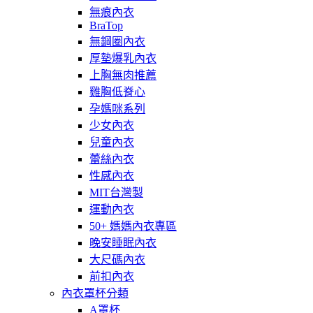
無痕內衣
BraTop
無鋼圈內衣
厚墊爆乳內衣
上胸無肉推薦
雞胸低脊心
孕媽咪系列
少女內衣
兒童內衣
蕾絲內衣
性感內衣
MIT台灣製
運動內衣
50+ 媽媽內衣專區
晚安睡眠內衣
大尺碼內衣
前扣內衣
內衣罩杯分類
A罩杯