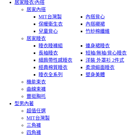
居家睡衣/內搭
居家內搭
MIT台灣製
內搭背心
保暖衛生衣
內搭襯裙
兒童背心
竹紗棉纖維
居家睡衣
睡衣睡褲組
連身裙睡衣
長袖睡衣
短袖/無袖/背心睡衣
細肩帶性感睡衣
洋裝 外罩衫 2件式
經典棉質睡衣
柔滑緞面睡衣
睡衣全系列
塑身美體
機能束衣
曲線束褲
豐挺胸托
型男內著
超值任選
MIT台灣製
三角褲
四角褲