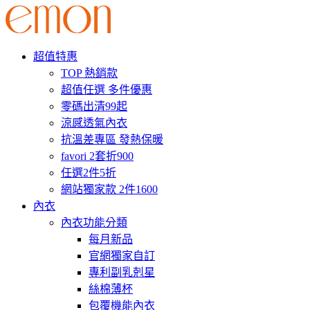
超值特惠
TOP 熱銷款
超值任選 多件優惠
零碼出清99起
涼感透氣內衣
抗溫差專區 發熱保暖
favori 2套折900
任選2件5折
網站獨家款 2件1600
內衣
內衣功能分類
每月新品
官網獨家自訂
專利副乳剋星
絲棉薄杯
包覆機能內衣