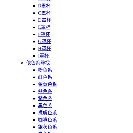
B罩杯
C罩杯
D罩杯
E罩杯
F罩杯
G罩杯
H罩杯
I罩杯
依色系尋找
粉色系
紅色系
金黃色系
藍色系
紫色系
黑色系
裸膚色系
咖啡色系
銀灰色系