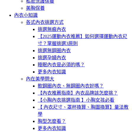
私密洗護保養
美胸保養
內衣小知識
各式內衣挑選方式
挑選無痕內衣
【2025運動內衣推薦】如何選擇運動內衣尺
寸？掌握挑選3原則
挑選無鋼圈內衣
挑選孕婦內衣
睡眠內衣是必須的嗎？
更多內衣知識
內在美學問大
軟鋼圈內衣、無鋼圈內衣好嗎？
【內衣推薦指南】內衣品牌該怎麼挑？
【小胸內衣挑選指南 】小胸女孩必看
【 內衣尺寸、罩杯換算、胸圍換算】量法教
學
胸型怎麼看？
更多內衣知識