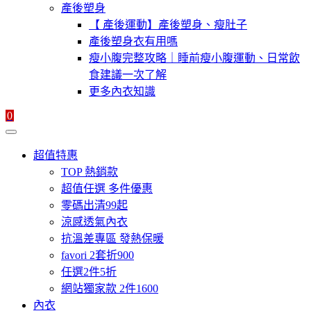
產後塑身
【 產後運動】產後塑身、瘦肚子
產後塑身衣有用嗎
瘦小腹完整攻略｜睡前瘦小腹運動、日常飲
食建議一次了解
更多內衣知識
0
超值特惠
TOP 熱銷款
超值任選 多件優惠
零碼出清99起
涼感透氣內衣
抗溫差專區 發熱保暖
favori 2套折900
任選2件5折
網站獨家款 2件1600
內衣