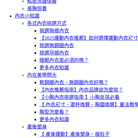
私密洗護保養
美胸保養
內衣小知識
各式內衣挑選方式
挑選無痕內衣
【2025運動內衣推薦】如何選擇運動內衣尺
挑選無鋼圈內衣
挑選孕婦內衣
睡眠內衣是必須的嗎？
更多內衣知識
內在美學問大
軟鋼圈內衣、無鋼圈內衣好嗎？
【內衣推薦指南】內衣品牌該怎麼挑？
【小胸內衣挑選指南 】小胸女孩必看
【 內衣尺寸、罩杯換算、胸圍換算】量法教
胸型怎麼看？
更多內衣知識
產後塑身
【 產後運動】產後塑身、瘦肚子