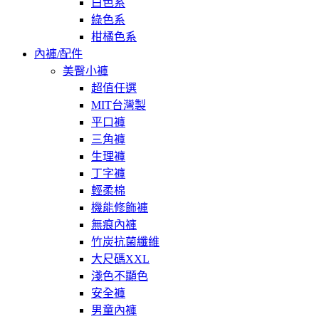
白色系
綠色系
柑橘色系
內褲/配件
美臀小褲
超值任選
MIT台灣製
平口褲
三角褲
生理褲
丁字褲
輕柔棉
機能修飾褲
無痕內褲
竹炭抗菌纖維
大尺碼XXL
淺色不顯色
安全褲
男童內褲