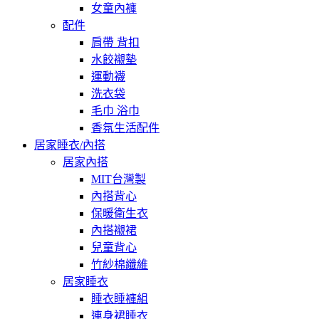
女童內褲
配件
肩帶 背扣
水餃襯墊
運動襪
洗衣袋
毛巾 浴巾
香氛生活配件
居家睡衣/內搭
居家內搭
MIT台灣製
內搭背心
保暖衛生衣
內搭襯裙
兒童背心
竹紗棉纖維
居家睡衣
睡衣睡褲組
連身裙睡衣