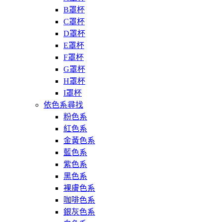
B罩杯
C罩杯
D罩杯
E罩杯
F罩杯
G罩杯
H罩杯
I罩杯
依色系尋找
粉色系
紅色系
金黃色系
藍色系
紫色系
黑色系
裸膚色系
咖啡色系
銀灰色系