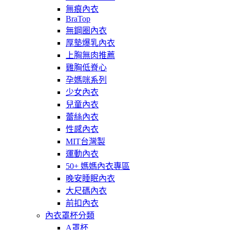
無痕內衣
BraTop
無鋼圈內衣
厚墊爆乳內衣
上胸無肉推薦
雞胸低脊心
孕媽咪系列
少女內衣
兒童內衣
蕾絲內衣
性感內衣
MIT台灣製
運動內衣
50+ 媽媽內衣專區
晚安睡眠內衣
大尺碼內衣
前扣內衣
內衣罩杯分類
A罩杯