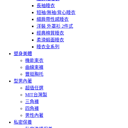
長袖睡衣
短袖/無袖/背心睡衣
細肩帶性感睡衣
洋裝 外罩衫 2件式
經典棉質睡衣
柔滑緞面睡衣
睡衣全系列
塑身美體
機能束衣
曲線束褲
豐挺胸托
型男內著
超值任選
MIT台灣製
三角褲
四角褲
男性內著
私密保養