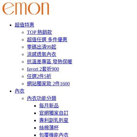
超值特惠
TOP 熱銷款
超值任選 多件優惠
零碼出清99起
涼感透氣內衣
抗溫差專區 發熱保暖
favori 2套折900
任選2件5折
網站獨家款 2件1600
內衣
內衣功能分類
每月新品
官網獨家自訂
專利副乳剋星
絲棉薄杯
包覆機能內衣