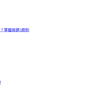
寸？掌握挑選3原則
學