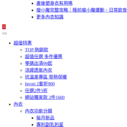
產後塑身衣有用嗎
瘦小腹完整攻略｜睡前瘦小腹運動、日常飲食
更多內衣知識
0
超值特惠
TOP 熱銷款
超值任選 多件優惠
零碼出清99起
涼感透氣內衣
抗溫差專區 發熱保暖
favori 2套折900
任選2件5折
網站獨家款 2件1600
內衣
內衣功能分類
每月新品
專利副乳剋星