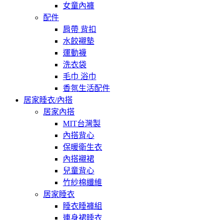
女童內褲
配件
肩帶 背扣
水餃襯墊
運動襪
洗衣袋
毛巾 浴巾
香氛生活配件
居家睡衣/內搭
居家內搭
MIT台灣製
內搭背心
保暖衛生衣
內搭襯裙
兒童背心
竹紗棉纖維
居家睡衣
睡衣睡褲組
連身裙睡衣