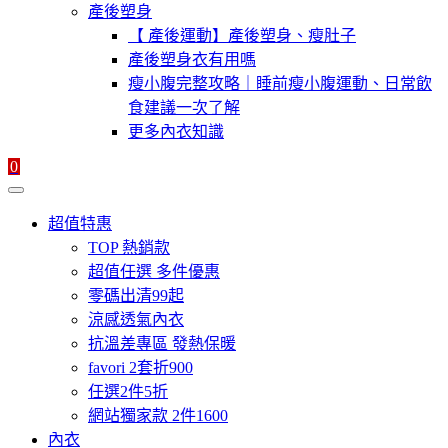
產後塑身
【 產後運動】產後塑身、瘦肚子
產後塑身衣有用嗎
瘦小腹完整攻略｜睡前瘦小腹運動、日常飲
食建議一次了解
更多內衣知識
0
超值特惠
TOP 熱銷款
超值任選 多件優惠
零碼出清99起
涼感透氣內衣
抗溫差專區 發熱保暖
favori 2套折900
任選2件5折
網站獨家款 2件1600
內衣