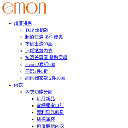
超值特惠
TOP 熱銷款
超值任選 多件優惠
零碼出清99起
涼感透氣內衣
抗溫差專區 發熱保暖
favori 2套折900
任選2件5折
網站獨家款 2件1600
內衣
內衣功能分類
每月新品
官網獨家自訂
專利副乳剋星
絲棉薄杯
包覆機能內衣