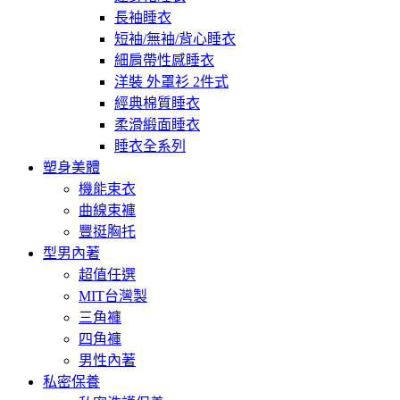
長袖睡衣
短袖/無袖/背心睡衣
細肩帶性感睡衣
洋裝 外罩衫 2件式
經典棉質睡衣
柔滑緞面睡衣
睡衣全系列
塑身美體
機能束衣
曲線束褲
豐挺胸托
型男內著
超值任選
MIT台灣製
三角褲
四角褲
男性內著
私密保養