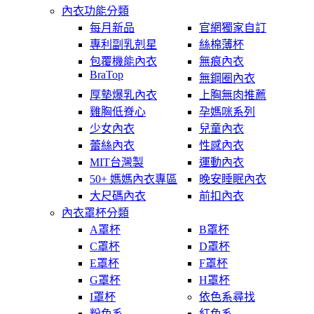
內衣功能分類
每月新品
官網獨家自訂
專利副乳剋星
絲棉薄杯
包覆機能內衣
無痕內衣
BraTop
無鋼圈內衣
厚墊爆乳內衣
上胸無肉推薦
雞胸低脊心
孕媽咪系列
少女內衣
兒童內衣
蕾絲內衣
性感內衣
MIT台灣製
運動內衣
50+ 媽媽內衣專區
晚安睡眠內衣
大尺碼內衣
前扣內衣
內衣罩杯分類
A罩杯
B罩杯
C罩杯
D罩杯
E罩杯
F罩杯
G罩杯
H罩杯
I罩杯
依色系尋找
粉色系
紅色系