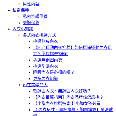
男性內著
私密保養
私密洗護保養
美胸保養
內衣小知識
各式內衣挑選方式
挑選無痕內衣
【2025運動內衣推薦】如何選擇運動內衣尺
寸？掌握挑選3原則
挑選無鋼圈內衣
挑選孕婦內衣
睡眠內衣是必須的嗎？
更多內衣知識
內在美學問大
軟鋼圈內衣、無鋼圈內衣好嗎？
【內衣推薦指南】內衣品牌該怎麼挑？
【小胸內衣挑選指南 】小胸女孩必看
【 內衣尺寸、罩杯換算、胸圍換算】量法教
學