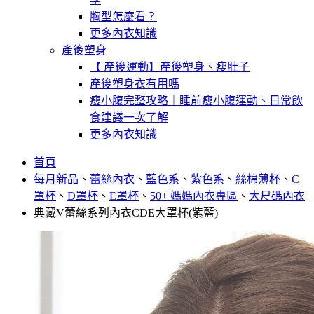
胸型怎麼看？
更多內衣知識
產後塑身
【 產後運動】產後塑身、瘦肚子
產後塑身衣有用嗎
瘦小腹完整攻略｜睡前瘦小腹運動、日常飲
食建議一次了解
更多內衣知識
首頁
每月新品
、
蕾絲內衣
、
藍色系
、
紫色系
、
絲棉薄杯
、
C
罩杯
、
D罩杯
、
E罩杯
、
50+ 媽媽內衣專區
、
大尺碼內衣
典藏V蕾絲系列內衣CDE大罩杯(紫藍)