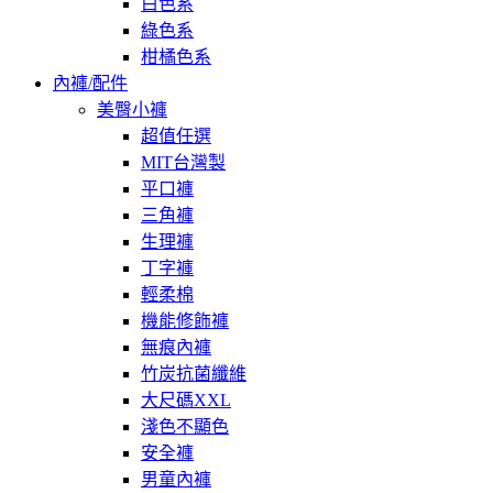
白色系
綠色系
柑橘色系
內褲/配件
美臀小褲
超值任選
MIT台灣製
平口褲
三角褲
生理褲
丁字褲
輕柔棉
機能修飾褲
無痕內褲
竹炭抗菌纖維
大尺碼XXL
淺色不顯色
安全褲
男童內褲