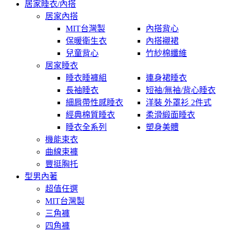
居家睡衣/內搭
居家內搭
MIT台灣製
內搭背心
保暖衛生衣
內搭襯裙
兒童背心
竹紗棉纖維
居家睡衣
睡衣睡褲組
連身裙睡衣
長袖睡衣
短袖/無袖/背心睡衣
細肩帶性感睡衣
洋裝 外罩衫 2件式
經典棉質睡衣
柔滑緞面睡衣
睡衣全系列
塑身美體
機能束衣
曲線束褲
豐挺胸托
型男內著
超值任選
MIT台灣製
三角褲
四角褲