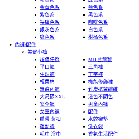
金黃色系
藍色系
紫色系
黑色系
裸膚色系
咖啡色系
銀灰色系
白色系
綠色系
柑橘色系
內褲/配件
美臀小褲
超值任選
MIT台灣製
平口褲
三角褲
生理褲
丁字褲
輕柔棉
機能修飾褲
無痕內褲
竹炭抗菌纖維
大尺碼XXL
淺色不顯色
安全褲
男童內褲
女童內褲
配件
肩帶 背扣
水餃襯墊
運動襪
洗衣袋
毛巾 浴巾
香氛生活配件