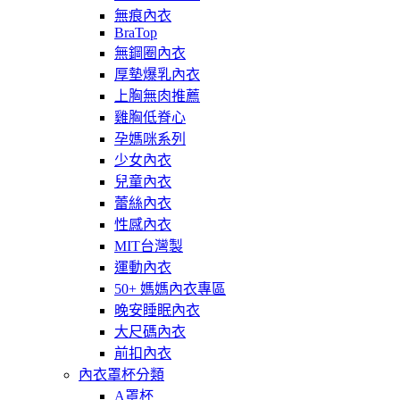
無痕內衣
BraTop
無鋼圈內衣
厚墊爆乳內衣
上胸無肉推薦
雞胸低脊心
孕媽咪系列
少女內衣
兒童內衣
蕾絲內衣
性感內衣
MIT台灣製
運動內衣
50+ 媽媽內衣專區
晚安睡眠內衣
大尺碼內衣
前扣內衣
內衣罩杯分類
A罩杯