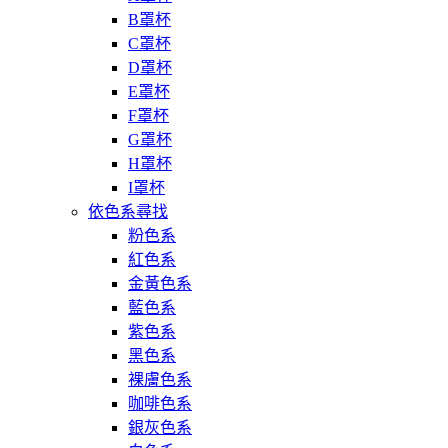
B罩杯
C罩杯
D罩杯
E罩杯
F罩杯
G罩杯
H罩杯
I罩杯
依色系尋找
粉色系
紅色系
金黃色系
藍色系
紫色系
黑色系
裸膚色系
咖啡色系
銀灰色系