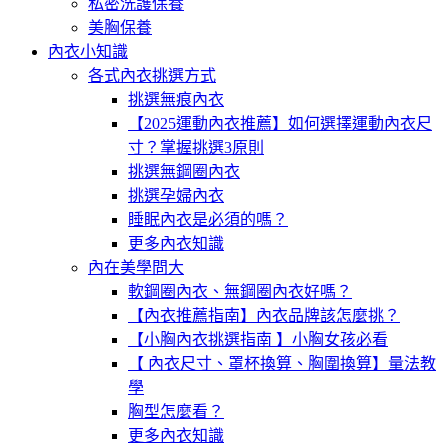
私密洗護保養
美胸保養
內衣小知識
各式內衣挑選方式
挑選無痕內衣
【2025運動內衣推薦】如何選擇運動內衣尺
寸？掌握挑選3原則
挑選無鋼圈內衣
挑選孕婦內衣
睡眠內衣是必須的嗎？
更多內衣知識
內在美學問大
軟鋼圈內衣、無鋼圈內衣好嗎？
【內衣推薦指南】內衣品牌該怎麼挑？
【小胸內衣挑選指南 】小胸女孩必看
【 內衣尺寸、罩杯換算、胸圍換算】量法教
學
胸型怎麼看？
更多內衣知識