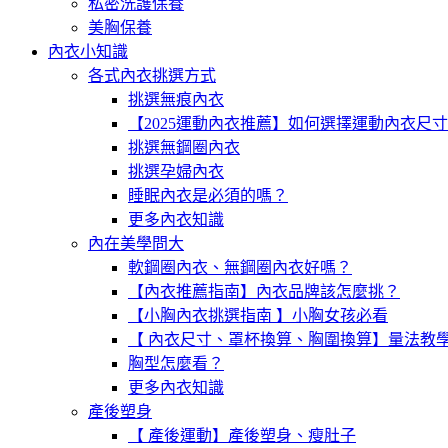
私密洗護保養
美胸保養
內衣小知識
各式內衣挑選方式
挑選無痕內衣
【2025運動內衣推薦】如何選擇運動內衣尺
挑選無鋼圈內衣
挑選孕婦內衣
睡眠內衣是必須的嗎？
更多內衣知識
內在美學問大
軟鋼圈內衣、無鋼圈內衣好嗎？
【內衣推薦指南】內衣品牌該怎麼挑？
【小胸內衣挑選指南 】小胸女孩必看
【 內衣尺寸、罩杯換算、胸圍換算】量法教
胸型怎麼看？
更多內衣知識
產後塑身
【 產後運動】產後塑身、瘦肚子