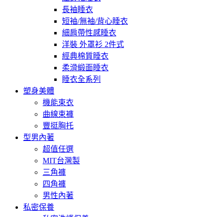
長袖睡衣
短袖/無袖/背心睡衣
細肩帶性感睡衣
洋裝 外罩衫 2件式
經典棉質睡衣
柔滑緞面睡衣
睡衣全系列
塑身美體
機能束衣
曲線束褲
豐挺胸托
型男內著
超值任選
MIT台灣製
三角褲
四角褲
男性內著
私密保養