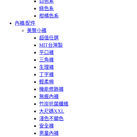
白色系
綠色系
柑橘色系
內褲/配件
美臀小褲
超值任選
MIT台灣製
平口褲
三角褲
生理褲
丁字褲
輕柔棉
機能修飾褲
無痕內褲
竹炭抗菌纖維
大尺碼XXL
淺色不顯色
安全褲
男童內褲