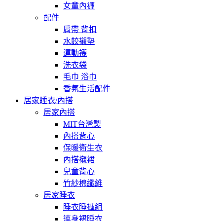
女童內褲
配件
肩帶 背扣
水餃襯墊
運動襪
洗衣袋
毛巾 浴巾
香氛生活配件
居家睡衣/內搭
居家內搭
MIT台灣製
內搭背心
保暖衛生衣
內搭襯裙
兒童背心
竹紗棉纖維
居家睡衣
睡衣睡褲組
連身裙睡衣