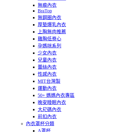
無痕內衣
BraTop
無鋼圈內衣
厚墊爆乳內衣
上胸無肉推薦
雞胸低脊心
孕媽咪系列
少女內衣
兒童內衣
蕾絲內衣
性感內衣
MIT台灣製
運動內衣
50+ 媽媽內衣專區
晚安睡眠內衣
大尺碼內衣
前扣內衣
內衣罩杯分類
A罩杯