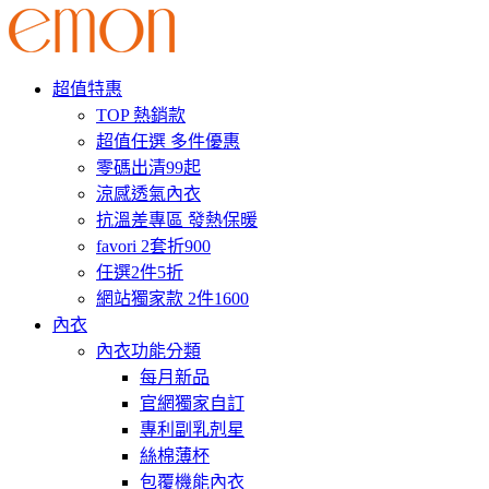
超值特惠
TOP 熱銷款
超值任選 多件優惠
零碼出清99起
涼感透氣內衣
抗溫差專區 發熱保暖
favori 2套折900
任選2件5折
網站獨家款 2件1600
內衣
內衣功能分類
每月新品
官網獨家自訂
專利副乳剋星
絲棉薄杯
包覆機能內衣