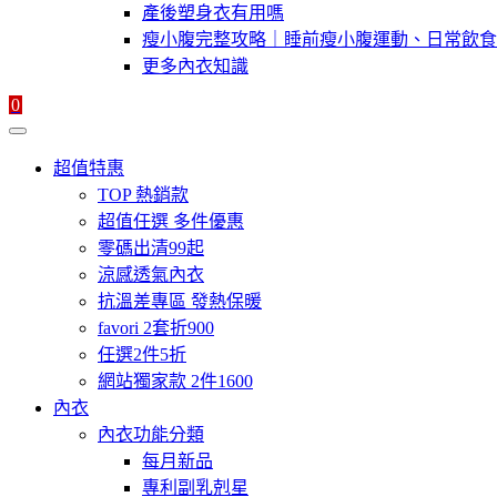
產後塑身衣有用嗎
瘦小腹完整攻略｜睡前瘦小腹運動、日常飲食
更多內衣知識
0
超值特惠
TOP 熱銷款
超值任選 多件優惠
零碼出清99起
涼感透氣內衣
抗溫差專區 發熱保暖
favori 2套折900
任選2件5折
網站獨家款 2件1600
內衣
內衣功能分類
每月新品
專利副乳剋星