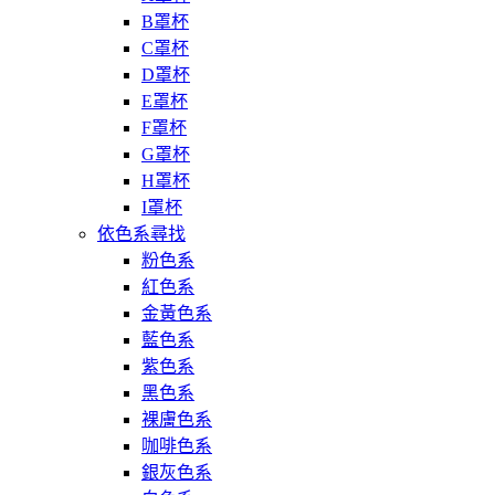
B罩杯
C罩杯
D罩杯
E罩杯
F罩杯
G罩杯
H罩杯
I罩杯
依色系尋找
粉色系
紅色系
金黃色系
藍色系
紫色系
黑色系
裸膚色系
咖啡色系
銀灰色系