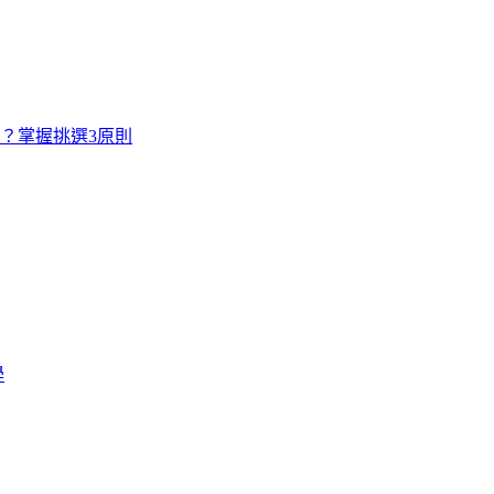
寸？掌握挑選3原則
學