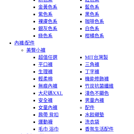
金黃色系
藍色系
紫色系
黑色系
裸膚色系
咖啡色系
銀灰色系
白色系
綠色系
柑橘色系
內褲/配件
美臀小褲
超值任選
MIT台灣製
平口褲
三角褲
生理褲
丁字褲
輕柔棉
機能修飾褲
無痕內褲
竹炭抗菌纖維
大尺碼XXL
淺色不顯色
安全褲
男童內褲
女童內褲
配件
肩帶 背扣
水餃襯墊
運動襪
洗衣袋
毛巾 浴巾
香氛生活配件