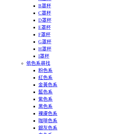
B罩杯
C罩杯
D罩杯
E罩杯
F罩杯
G罩杯
H罩杯
I罩杯
依色系尋找
粉色系
紅色系
金黃色系
藍色系
紫色系
黑色系
裸膚色系
咖啡色系
銀灰色系