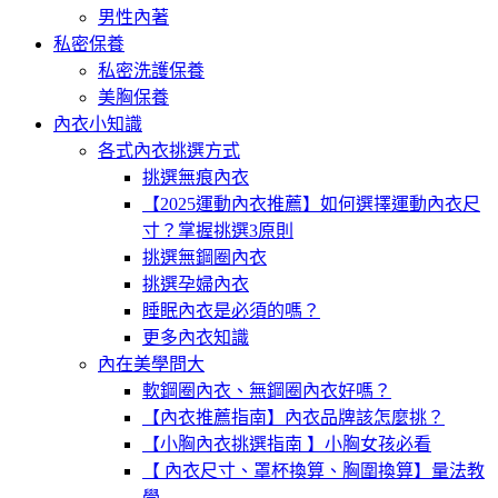
男性內著
私密保養
私密洗護保養
美胸保養
內衣小知識
各式內衣挑選方式
挑選無痕內衣
【2025運動內衣推薦】如何選擇運動內衣尺
寸？掌握挑選3原則
挑選無鋼圈內衣
挑選孕婦內衣
睡眠內衣是必須的嗎？
更多內衣知識
內在美學問大
軟鋼圈內衣、無鋼圈內衣好嗎？
【內衣推薦指南】內衣品牌該怎麼挑？
【小胸內衣挑選指南 】小胸女孩必看
【 內衣尺寸、罩杯換算、胸圍換算】量法教
學