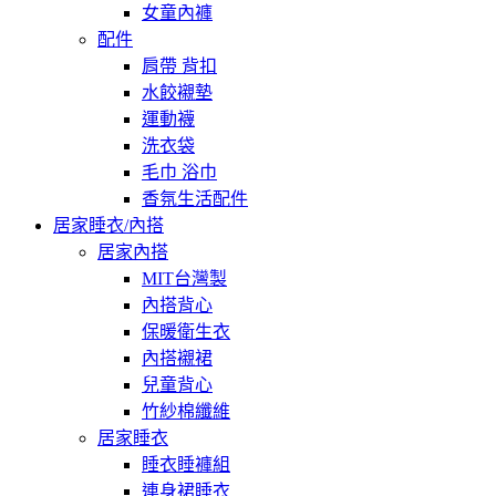
女童內褲
配件
肩帶 背扣
水餃襯墊
運動襪
洗衣袋
毛巾 浴巾
香氛生活配件
居家睡衣/內搭
居家內搭
MIT台灣製
內搭背心
保暖衛生衣
內搭襯裙
兒童背心
竹紗棉纖維
居家睡衣
睡衣睡褲組
連身裙睡衣