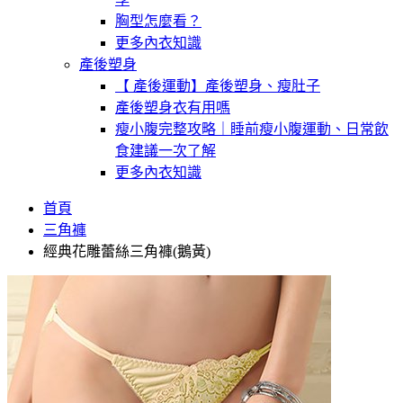
胸型怎麼看？
更多內衣知識
產後塑身
【 產後運動】產後塑身、瘦肚子
產後塑身衣有用嗎
瘦小腹完整攻略｜睡前瘦小腹運動、日常飲
食建議一次了解
更多內衣知識
首頁
三角褲
經典花雕蕾絲三角褲(鵝黃)