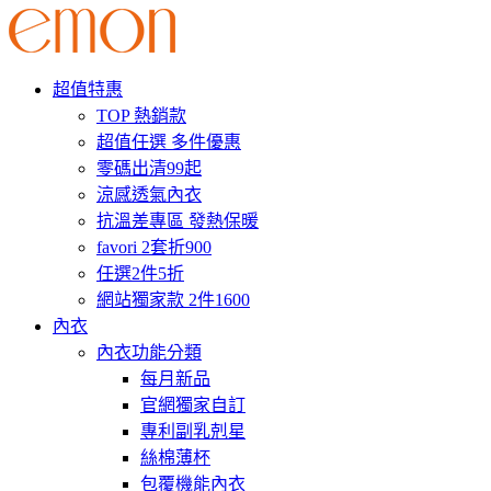
超值特惠
TOP 熱銷款
超值任選 多件優惠
零碼出清99起
涼感透氣內衣
抗溫差專區 發熱保暖
favori 2套折900
任選2件5折
網站獨家款 2件1600
內衣
內衣功能分類
每月新品
官網獨家自訂
專利副乳剋星
絲棉薄杯
包覆機能內衣