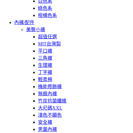
白色系
綠色系
柑橘色系
內褲/配件
美臀小褲
超值任選
MIT台灣製
平口褲
三角褲
生理褲
丁字褲
輕柔棉
機能修飾褲
無痕內褲
竹炭抗菌纖維
大尺碼XXL
淺色不顯色
安全褲
男童內褲