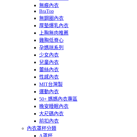
無痕內衣
BraTop
無鋼圈內衣
厚墊爆乳內衣
上胸無肉推薦
雞胸低脊心
孕媽咪系列
少女內衣
兒童內衣
蕾絲內衣
性感內衣
MIT台灣製
運動內衣
50+ 媽媽內衣專區
晚安睡眠內衣
大尺碼內衣
前扣內衣
內衣罩杯分類
A罩杯