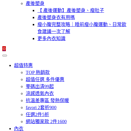
產後塑身
【 產後運動】產後塑身、瘦肚子
產後塑身衣有用嗎
瘦小腹完整攻略｜睡前瘦小腹運動、日常飲
食建議一次了解
更多內衣知識
0
超值特惠
TOP 熱銷款
超值任選 多件優惠
零碼出清99起
涼感透氣內衣
抗溫差專區 發熱保暖
favori 2套折900
任選2件5折
網站獨家款 2件1600
內衣