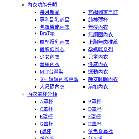
內衣功能分類
每月新品
官網獨家自訂
專利副乳剋星
絲棉薄杯
包覆機能內衣
無痕內衣
BraTop
無鋼圈內衣
厚墊爆乳內衣
上胸無肉推薦
雞胸低脊心
孕媽咪系列
少女內衣
兒童內衣
蕾絲內衣
性感內衣
MIT台灣製
運動內衣
50+ 媽媽內衣專區
晚安睡眠內衣
大尺碼內衣
前扣內衣
內衣罩杯分類
A罩杯
B罩杯
C罩杯
D罩杯
E罩杯
F罩杯
G罩杯
H罩杯
I罩杯
依色系尋找
粉色系
紅色系