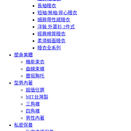
長袖睡衣
短袖/無袖/背心睡衣
細肩帶性感睡衣
洋裝 外罩衫 2件式
經典棉質睡衣
柔滑緞面睡衣
睡衣全系列
塑身美體
機能束衣
曲線束褲
豐挺胸托
型男內著
超值任選
MIT台灣製
三角褲
四角褲
男性內著
私密保養