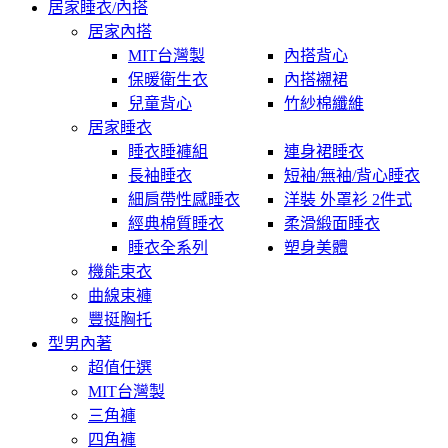
居家睡衣/內搭
居家內搭
MIT台灣製
內搭背心
保暖衛生衣
內搭襯裙
兒童背心
竹紗棉纖維
居家睡衣
睡衣睡褲組
連身裙睡衣
長袖睡衣
短袖/無袖/背心睡衣
細肩帶性感睡衣
洋裝 外罩衫 2件式
經典棉質睡衣
柔滑緞面睡衣
睡衣全系列
塑身美體
機能束衣
曲線束褲
豐挺胸托
型男內著
超值任選
MIT台灣製
三角褲
四角褲