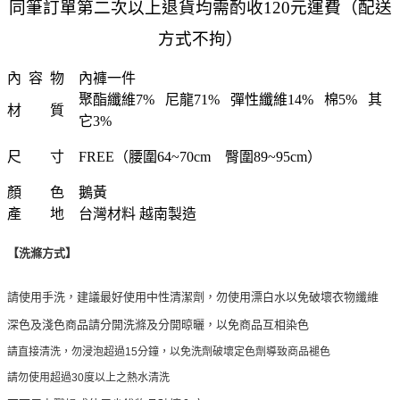
同筆訂單第二次以上退貨均需酌收120元運費（配送
方式不拘）
內 容 物
內褲一件
聚酯纖維7% 尼龍71% 彈性纖維14% 棉5% 其
材 質
它3%
尺 寸
FREE（腰圍64~70cm 臀圍89~95cm）
顏 色
鵝黃
產 地
台灣材料 越南製造
【洗滌方式】
請使用手洗，建議最好使用中性清潔劑，勿使用漂白水以免破壞衣物纖維
深色及淺色商品請分開洗滌及分開晾曬，以免商品互相染色
請直接清洗，勿浸泡超過15分鐘，以免洗劑破壞定色劑導致商品褪色
請勿使用超過30度以上之熱水清洗