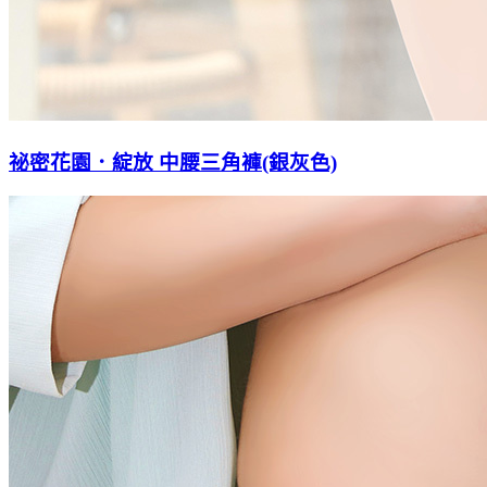
祕密花園．綻放 中腰三角褲(銀灰色)