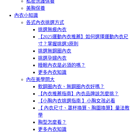
私密洗護保養
美胸保養
內衣小知識
各式內衣挑選方式
挑選無痕內衣
【2025運動內衣推薦】如何選擇運動內衣尺
寸？掌握挑選3原則
挑選無鋼圈內衣
挑選孕婦內衣
睡眠內衣是必須的嗎？
更多內衣知識
內在美學問大
軟鋼圈內衣、無鋼圈內衣好嗎？
【內衣推薦指南】內衣品牌該怎麼挑？
【小胸內衣挑選指南 】小胸女孩必看
【 內衣尺寸、罩杯換算、胸圍換算】量法教
學
胸型怎麼看？
更多內衣知識