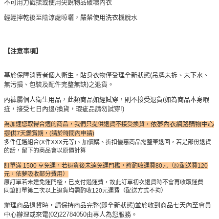
不可用力戳揉或使用尖銳物品破壞內衣
輕輕擰乾後至陰涼處晾曬，嚴禁使用洗衣機脫水
【注意事項】
基於保障消費者個人衛生，貼身衣物僅受理全新狀態(吊牌未拆、未下水、
無污損、包裝及配件完整無缺)之退貨。
內褲屬個人衛生用品，此類商品如經試穿，則不接受退貨(如為商品本身暇
疵，接受七日內退/換貨，瑕疵品請勿試穿!)
依夢內衣網路購物中心
為加速您取得合適的商品，我們只提供退貨不接受換貨，
提供
7天鑑賞期，(請於時間內申請)
多件任選組合(X件XXX元等)、加價購、折扣優惠商品需整筆退回，若是部份退貨
的話，留下的商品會以原價計算
訂單滿 1500 享免運，若退貨後未達免運門檻，將酌收運費80元（原配送費120
元，依夢吸收部分費用）
原訂單若未達免運門檻，已支付過運費，故此訂單初次退貨時不會再收取運費
同筆訂單第二次以上退貨均需酌收120元運費（配送方式不拘）
辦理商品退貨時，請保持商品完整(即全新狀態)並於收到商品七天內至會員
中心辦理或來電(02)22784050由專人為您服務。