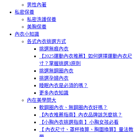
男性內著
私密保養
私密洗護保養
美胸保養
內衣小知識
各式內衣挑選方式
挑選無痕內衣
【2025運動內衣推薦】如何選擇運動內衣尺
寸？掌握挑選3原則
挑選無鋼圈內衣
挑選孕婦內衣
睡眠內衣是必須的嗎？
更多內衣知識
內在美學問大
軟鋼圈內衣、無鋼圈內衣好嗎？
【內衣推薦指南】內衣品牌該怎麼挑？
【小胸內衣挑選指南 】小胸女孩必看
【 內衣尺寸、罩杯換算、胸圍換算】量法教
學