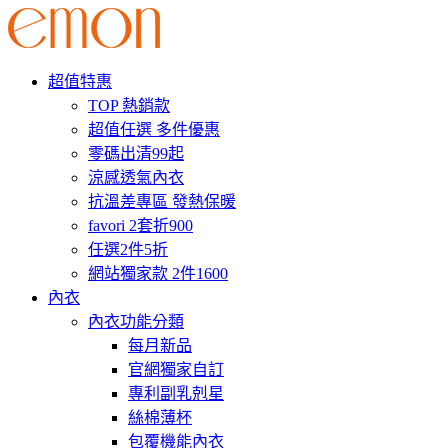
超值特惠
TOP 熱銷款
超值任選 多件優惠
零碼出清99起
涼感透氣內衣
抗溫差專區 發熱保暖
favori 2套折900
任選2件5折
網站獨家款 2件1600
內衣
內衣功能分類
每月新品
官網獨家自訂
專利副乳剋星
絲棉薄杯
包覆機能內衣