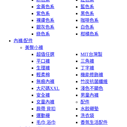
金黃色系
藍色系
紫色系
黑色系
裸膚色系
咖啡色系
銀灰色系
白色系
綠色系
柑橘色系
內褲/配件
美臀小褲
超值任選
MIT台灣製
平口褲
三角褲
生理褲
丁字褲
輕柔棉
機能修飾褲
無痕內褲
竹炭抗菌纖維
大尺碼XXL
淺色不顯色
安全褲
男童內褲
女童內褲
配件
肩帶 背扣
水餃襯墊
運動襪
洗衣袋
毛巾 浴巾
香氛生活配件