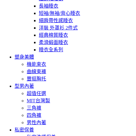
長袖睡衣
短袖/無袖/背心睡衣
細肩帶性感睡衣
洋裝 外罩衫 2件式
經典棉質睡衣
柔滑緞面睡衣
睡衣全系列
塑身美體
機能束衣
曲線束褲
豐挺胸托
型男內著
超值任選
MIT台灣製
三角褲
四角褲
男性內著
私密保養