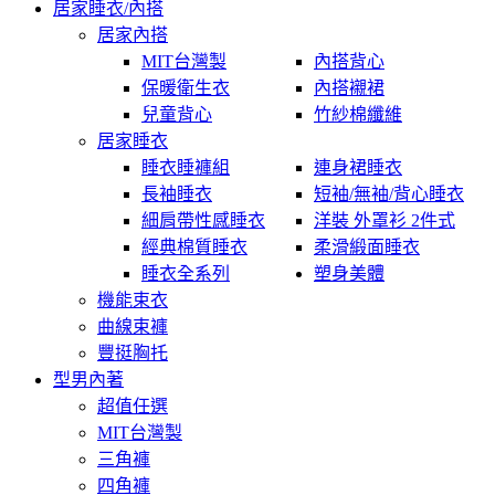
居家睡衣/內搭
居家內搭
MIT台灣製
內搭背心
保暖衛生衣
內搭襯裙
兒童背心
竹紗棉纖維
居家睡衣
睡衣睡褲組
連身裙睡衣
長袖睡衣
短袖/無袖/背心睡衣
細肩帶性感睡衣
洋裝 外罩衫 2件式
經典棉質睡衣
柔滑緞面睡衣
睡衣全系列
塑身美體
機能束衣
曲線束褲
豐挺胸托
型男內著
超值任選
MIT台灣製
三角褲
四角褲