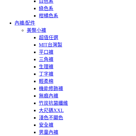
白色系
綠色系
柑橘色系
內褲/配件
美臀小褲
超值任選
MIT台灣製
平口褲
三角褲
生理褲
丁字褲
輕柔棉
機能修飾褲
無痕內褲
竹炭抗菌纖維
大尺碼XXL
淺色不顯色
安全褲
男童內褲