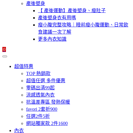
產後塑身
【 產後運動】產後塑身、瘦肚子
產後塑身衣有用嗎
瘦小腹完整攻略｜睡前瘦小腹運動、日常飲
食建議一次了解
更多內衣知識
0
超值特惠
TOP 熱銷款
超值任選 多件優惠
零碼出清99起
涼感透氣內衣
抗溫差專區 發熱保暖
favori 2套折900
任選2件5折
網站獨家款 2件1600
內衣