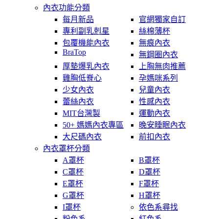
內衣功能分類
每月新品
官網獨家自訂
專利副乳剋星
絲棉薄杯
包覆機能內衣
無痕內衣
BraTop
無鋼圈內衣
厚墊爆乳內衣
上胸無肉推薦
雞胸低脊心
孕媽咪系列
少女內衣
兒童內衣
蕾絲內衣
性感內衣
MIT台灣製
運動內衣
50+ 媽媽內衣專區
晚安睡眠內衣
大尺碼內衣
前扣內衣
內衣罩杯分類
A罩杯
B罩杯
C罩杯
D罩杯
E罩杯
F罩杯
G罩杯
H罩杯
I罩杯
依色系尋找
粉色系
紅色系