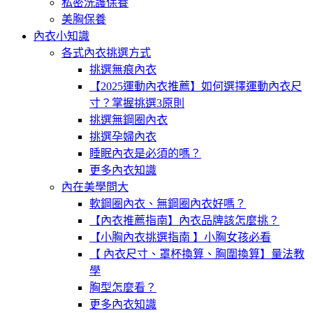
私密洗護保養
美胸保養
內衣小知識
各式內衣挑選方式
挑選無痕內衣
【2025運動內衣推薦】如何選擇運動內衣尺
寸？掌握挑選3原則
挑選無鋼圈內衣
挑選孕婦內衣
睡眠內衣是必須的嗎？
更多內衣知識
內在美學問大
軟鋼圈內衣、無鋼圈內衣好嗎？
【內衣推薦指南】內衣品牌該怎麼挑？
【小胸內衣挑選指南 】小胸女孩必看
【 內衣尺寸、罩杯換算、胸圍換算】量法教
學
胸型怎麼看？
更多內衣知識