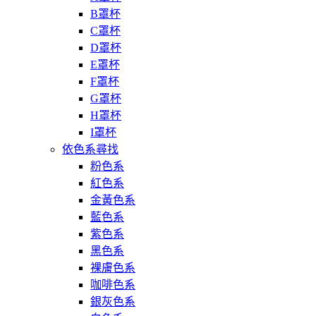
B罩杯
C罩杯
D罩杯
E罩杯
F罩杯
G罩杯
H罩杯
I罩杯
依色系尋找
粉色系
紅色系
金黃色系
藍色系
紫色系
黑色系
裸膚色系
咖啡色系
銀灰色系