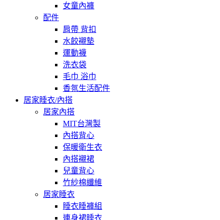
女童內褲
配件
肩帶 背扣
水餃襯墊
運動襪
洗衣袋
毛巾 浴巾
香氛生活配件
居家睡衣/內搭
居家內搭
MIT台灣製
內搭背心
保暖衛生衣
內搭襯裙
兒童背心
竹紗棉纖維
居家睡衣
睡衣睡褲組
連身裙睡衣