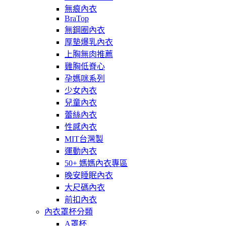
無痕內衣
BraTop
無鋼圈內衣
厚墊爆乳內衣
上胸無肉推薦
雞胸低脊心
孕媽咪系列
少女內衣
兒童內衣
蕾絲內衣
性感內衣
MIT台灣製
運動內衣
50+ 媽媽內衣專區
晚安睡眠內衣
大尺碼內衣
前扣內衣
內衣罩杯分類
A罩杯