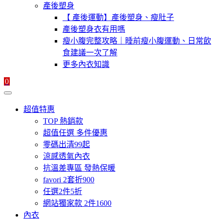
產後塑身
【 產後運動】產後塑身、瘦肚子
產後塑身衣有用嗎
瘦小腹完整攻略｜睡前瘦小腹運動、日常飲
食建議一次了解
更多內衣知識
0
超值特惠
TOP 熱銷款
超值任選 多件優惠
零碼出清99起
涼感透氣內衣
抗溫差專區 發熱保暖
favori 2套折900
任選2件5折
網站獨家款 2件1600
內衣