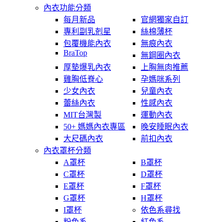
內衣功能分類
每月新品
官網獨家自訂
專利副乳剋星
絲棉薄杯
包覆機能內衣
無痕內衣
BraTop
無鋼圈內衣
厚墊爆乳內衣
上胸無肉推薦
雞胸低脊心
孕媽咪系列
少女內衣
兒童內衣
蕾絲內衣
性感內衣
MIT台灣製
運動內衣
50+ 媽媽內衣專區
晚安睡眠內衣
大尺碼內衣
前扣內衣
內衣罩杯分類
A罩杯
B罩杯
C罩杯
D罩杯
E罩杯
F罩杯
G罩杯
H罩杯
I罩杯
依色系尋找
粉色系
紅色系