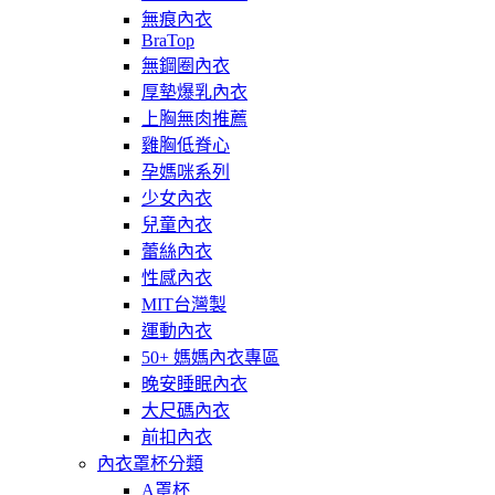
無痕內衣
BraTop
無鋼圈內衣
厚墊爆乳內衣
上胸無肉推薦
雞胸低脊心
孕媽咪系列
少女內衣
兒童內衣
蕾絲內衣
性感內衣
MIT台灣製
運動內衣
50+ 媽媽內衣專區
晚安睡眠內衣
大尺碼內衣
前扣內衣
內衣罩杯分類
A罩杯