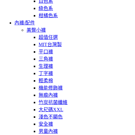
白色系
綠色系
柑橘色系
內褲/配件
美臀小褲
超值任選
MIT台灣製
平口褲
三角褲
生理褲
丁字褲
輕柔棉
機能修飾褲
無痕內褲
竹炭抗菌纖維
大尺碼XXL
淺色不顯色
安全褲
男童內褲