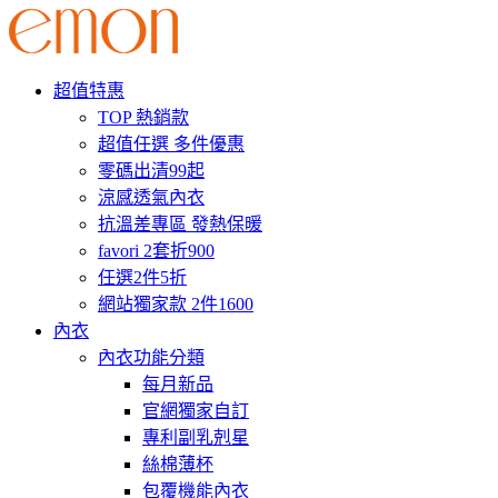
超值特惠
TOP 熱銷款
超值任選 多件優惠
零碼出清99起
涼感透氣內衣
抗溫差專區 發熱保暖
favori 2套折900
任選2件5折
網站獨家款 2件1600
內衣
內衣功能分類
每月新品
官網獨家自訂
專利副乳剋星
絲棉薄杯
包覆機能內衣