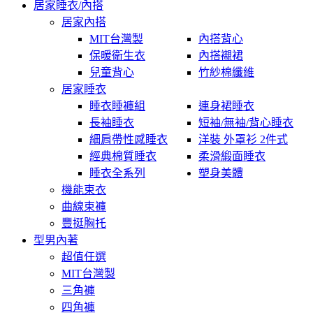
居家睡衣/內搭
居家內搭
MIT台灣製
內搭背心
保暖衛生衣
內搭襯裙
兒童背心
竹紗棉纖維
居家睡衣
睡衣睡褲組
連身裙睡衣
長袖睡衣
短袖/無袖/背心睡衣
細肩帶性感睡衣
洋裝 外罩衫 2件式
經典棉質睡衣
柔滑緞面睡衣
睡衣全系列
塑身美體
機能束衣
曲線束褲
豐挺胸托
型男內著
超值任選
MIT台灣製
三角褲
四角褲