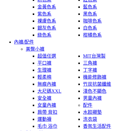
金黃色系
藍色系
紫色系
黑色系
裸膚色系
咖啡色系
銀灰色系
白色系
綠色系
柑橘色系
內褲/配件
美臀小褲
超值任選
MIT台灣製
平口褲
三角褲
生理褲
丁字褲
輕柔棉
機能修飾褲
無痕內褲
竹炭抗菌纖維
大尺碼XXL
淺色不顯色
安全褲
男童內褲
女童內褲
配件
肩帶 背扣
水餃襯墊
運動襪
洗衣袋
毛巾 浴巾
香氛生活配件