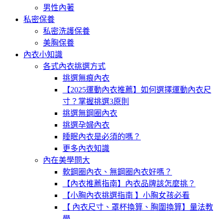
男性內著
私密保養
私密洗護保養
美胸保養
內衣小知識
各式內衣挑選方式
挑選無痕內衣
【2025運動內衣推薦】如何選擇運動內衣尺
寸？掌握挑選3原則
挑選無鋼圈內衣
挑選孕婦內衣
睡眠內衣是必須的嗎？
更多內衣知識
內在美學問大
軟鋼圈內衣、無鋼圈內衣好嗎？
【內衣推薦指南】內衣品牌該怎麼挑？
【小胸內衣挑選指南 】小胸女孩必看
【 內衣尺寸、罩杯換算、胸圍換算】量法教
學