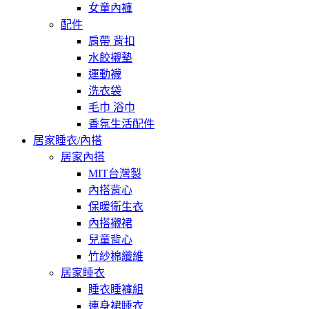
女童內褲
配件
肩帶 背扣
水餃襯墊
運動襪
洗衣袋
毛巾 浴巾
香氛生活配件
居家睡衣/內搭
居家內搭
MIT台灣製
內搭背心
保暖衛生衣
內搭襯裙
兒童背心
竹紗棉纖維
居家睡衣
睡衣睡褲組
連身裙睡衣