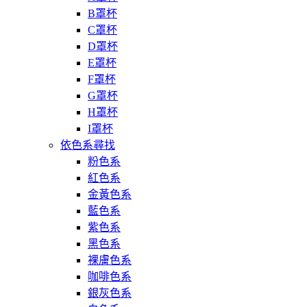
B罩杯
C罩杯
D罩杯
E罩杯
F罩杯
G罩杯
H罩杯
I罩杯
依色系尋找
粉色系
紅色系
金黃色系
藍色系
紫色系
黑色系
裸膚色系
咖啡色系
銀灰色系