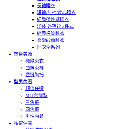
長袖睡衣
短袖/無袖/背心睡衣
細肩帶性感睡衣
洋裝 外罩衫 2件式
經典棉質睡衣
柔滑緞面睡衣
睡衣全系列
塑身美體
機能束衣
曲線束褲
豐挺胸托
型男內著
超值任選
MIT台灣製
三角褲
四角褲
男性內著
私密保養