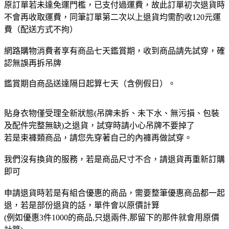
原訂單若未達免運門檻，已支付過運費，故此訂單初次退貨時
不會再收取運費，同筆訂單第二次以上退貨均需酌收120元運
費（配送方式不拘）
網路購物消費者享有商品七天鑑賞期
，收到商品請先試穿，確
認無誤再拆吊牌
鑑賞期自商品送達隔日起算七天（含例假日）。
貼身衣物僅受理全新狀態(吊牌未拆、未下水、無污損、包裝
及配件完整無缺)之退貨，試穿時請小心吊牌不要掉了
若是束褲類商品，請您先穿著自己的內褲再做試穿。
我們沒有換貨的服務，若是商品尺寸不合，請退貨再重新訂購
即可
申請退貨時若是有組合優惠的商品，需要整筆優惠商品都一起
退，若是部份退貨的話，單件會以原價計算
(例如優惠3件1000的商品,只退兩件,那留下的那件就會用原價