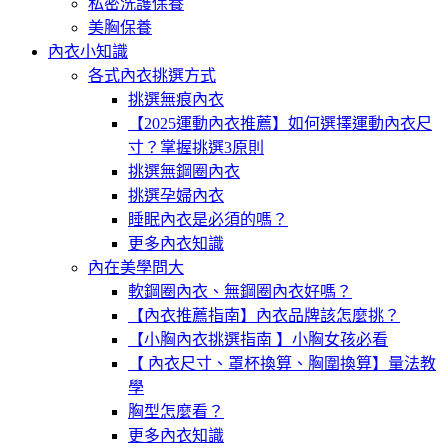
私密洗護保養
美胸保養
內衣小知識
各式內衣挑選方式
挑選無痕內衣
【2025運動內衣推薦】如何選擇運動內衣尺
寸？掌握挑選3原則
挑選無鋼圈內衣
挑選孕婦內衣
睡眠內衣是必須的嗎？
更多內衣知識
內在美學問大
軟鋼圈內衣、無鋼圈內衣好嗎？
【內衣推薦指南】內衣品牌該怎麼挑？
【小胸內衣挑選指南 】小胸女孩必看
【 內衣尺寸、罩杯換算、胸圍換算】量法教
學
胸型怎麼看？
更多內衣知識