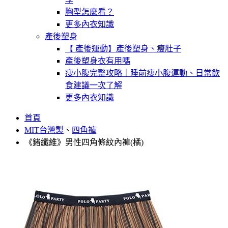
胸型怎麼看？
更多內衣知識
產後塑身
【 產後運動】產後塑身、瘦肚子
產後塑身衣有用嗎
瘦小腹完整攻略｜睡前瘦小腹運動、日常飲
食建議一次了解
更多內衣知識
首頁
MIT台灣製
、
四角褲
《鍺纖維》男性四角條紋內褲(橘)