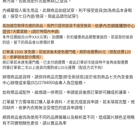
無污損、包裝及配件完整無缺)之退貨。
內褲屬個人衛生用品，此類商品如經試穿，則不接受退貨(如為商品本身暇
疵，接受七日內退/換貨，瑕疵品請勿試穿!)
依夢內衣網路購物中心
為加速您取得合適的商品，我們只提供退貨不接受換貨，
提供
7天鑑賞期，(請於時間內申請)
多件任選組合(X件XXX元等)、加價購、折扣優惠商品需整筆退回，若是部份退貨
的話，留下的商品會以原價計算
訂單滿 1500 享免運，若退貨後未達免運門檻，將酌收運費80元（原配送費120
元，依夢吸收部分費用）
原訂單若未達免運門檻，已支付過運費，故此訂單初次退貨時不會再收取運費
同筆訂單第二次以上退貨均需酌收120元運費（配送方式不拘）
辦理商品退貨時，請保持商品完整(即全新狀態)並於收到商品七天內至會員
中心辦理或來電(02)22784050由專人為您服務。
如有贈品或配件，麻煩請一併寄回，申請退貨後原訂單即可轉成折讓單。
訂單最下方需填寫訂購人基本資料，才能完成退貨申請，若未填寫完整，視
同缺件，依夢內衣將無法受理您的退貨申請哦！
網頁商品會因為使用不同的品牌螢幕以及解析度不同，造成圖片顏色呈現略
有不同實物顏色更佳，請以實品為準