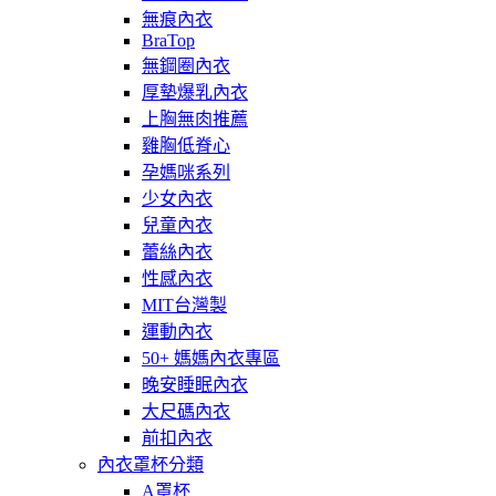
無痕內衣
BraTop
無鋼圈內衣
厚墊爆乳內衣
上胸無肉推薦
雞胸低脊心
孕媽咪系列
少女內衣
兒童內衣
蕾絲內衣
性感內衣
MIT台灣製
運動內衣
50+ 媽媽內衣專區
晚安睡眠內衣
大尺碼內衣
前扣內衣
內衣罩杯分類
A罩杯