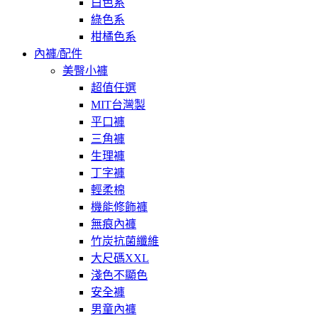
白色系
綠色系
柑橘色系
內褲/配件
美臀小褲
超值任選
MIT台灣製
平口褲
三角褲
生理褲
丁字褲
輕柔棉
機能修飾褲
無痕內褲
竹炭抗菌纖維
大尺碼XXL
淺色不顯色
安全褲
男童內褲