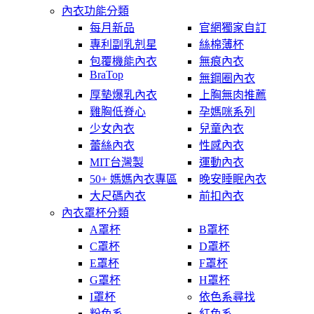
內衣功能分類
每月新品
官網獨家自訂
專利副乳剋星
絲棉薄杯
包覆機能內衣
無痕內衣
BraTop
無鋼圈內衣
厚墊爆乳內衣
上胸無肉推薦
雞胸低脊心
孕媽咪系列
少女內衣
兒童內衣
蕾絲內衣
性感內衣
MIT台灣製
運動內衣
50+ 媽媽內衣專區
晚安睡眠內衣
大尺碼內衣
前扣內衣
內衣罩杯分類
A罩杯
B罩杯
C罩杯
D罩杯
E罩杯
F罩杯
G罩杯
H罩杯
I罩杯
依色系尋找
粉色系
紅色系