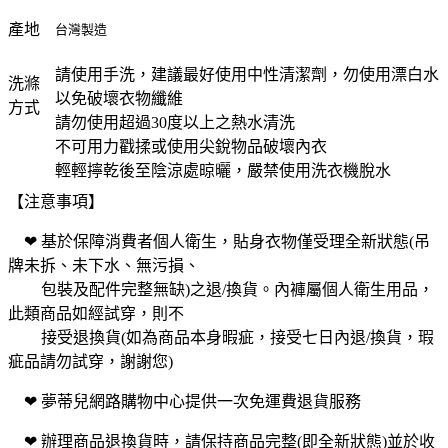
產地
台灣製造
請使用手洗，建議最好使用中性清潔劑，勿使用漂白水
洗滌
以免破壞衣物纖維
方式
請勿使用超過30度以上之熱水清洗
不可用力戳揉或使用尖銳物品破壞內衣
輕輕擰乾後至陰涼處晾曬，嚴禁使用洗衣機脫水
【注意事項】
❤ 基於保障消費者個人衛生，貼身衣物僅受理全新狀態(吊
牌未拆、未下水、無污損、
❤
包裝及配件完整無缺)之退/換貨。內褲屬個人衛生用品，
此類商品如經試穿，則不
❤
接受退換貨(如為商品本身暇疵，接受七日內退/換貨，瑕
疵品請勿試穿，謝謝您)
❤ 夢蒂兒網路購物中心提供一次免運費退貨服務
❤ 辦理商品退換貨時，請保持商品完整(即全新狀態)並於收