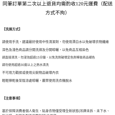
同筆訂單第二次以上退貨均需酌收120元運費（配送
方式不拘）
【洗滌方式】
請使用手洗，建議最好使用中性清潔劑，勿使用漂白水以免破壞衣物纖維
深色及淺色商品請分開洗滌及分開晾曬，以免商品互相染色
請直接清洗，勿浸泡超過15分鐘，以免洗劑破壞定色劑導致商品褪色
請勿使用超過30度以上之熱水清洗
不可用力戳揉或使用尖銳物品破壞內衣
輕輕擰乾後至陰涼處晾曬，嚴禁使用洗衣機脫水
【注意事項】
基於保障消費者個人衛生，貼身衣物僅受理全新狀態(吊牌未拆、未下水、