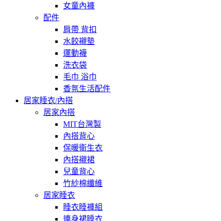
女童內褲
配件
肩帶 背扣
水餃襯墊
運動襪
洗衣袋
毛巾 浴巾
香氛生活配件
居家睡衣/內搭
居家內搭
MIT台灣製
內搭背心
保暖衛生衣
內搭襯裙
兒童背心
竹紗棉纖維
居家睡衣
睡衣睡褲組
連身裙睡衣