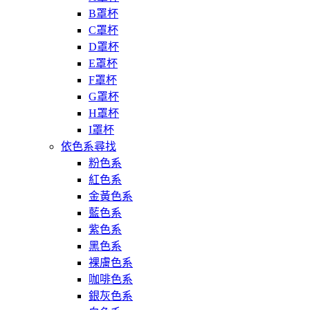
B罩杯
C罩杯
D罩杯
E罩杯
F罩杯
G罩杯
H罩杯
I罩杯
依色系尋找
粉色系
紅色系
金黃色系
藍色系
紫色系
黑色系
裸膚色系
咖啡色系
銀灰色系