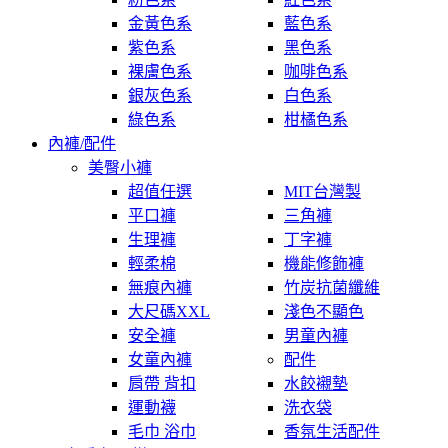
金黃色系
藍色系
紫色系
黑色系
裸膚色系
咖啡色系
銀灰色系
白色系
綠色系
柑橘色系
內褲/配件
美臀小褲
超值任選
MIT台灣製
平口褲
三角褲
生理褲
丁字褲
輕柔棉
機能修飾褲
無痕內褲
竹炭抗菌纖維
大尺碼XXL
淺色不顯色
安全褲
男童內褲
女童內褲
配件
肩帶 背扣
水餃襯墊
運動襪
洗衣袋
毛巾 浴巾
香氛生活配件