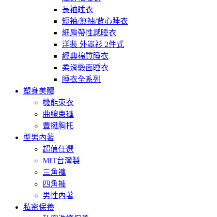
長袖睡衣
短袖/無袖/背心睡衣
細肩帶性感睡衣
洋裝 外罩衫 2件式
經典棉質睡衣
柔滑緞面睡衣
睡衣全系列
塑身美體
機能束衣
曲線束褲
豐挺胸托
型男內著
超值任選
MIT台灣製
三角褲
四角褲
男性內著
私密保養