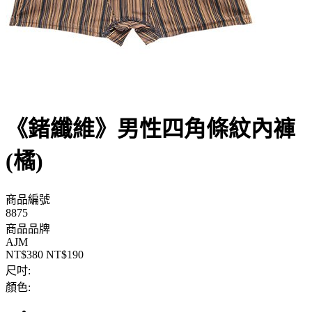
《鍺纖維》男性四角條紋內褲
(橘)
商品編號
8875
商品品牌
AJM
NT$380
NT$190
尺吋:
顏色: