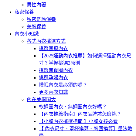
男性內著
私密保養
私密洗護保養
美胸保養
內衣小知識
各式內衣挑選方式
挑選無痕內衣
【2025運動內衣推薦】如何選擇運動內衣尺
寸？掌握挑選3原則
挑選無鋼圈內衣
挑選孕婦內衣
睡眠內衣是必須的嗎？
更多內衣知識
內在美學問大
軟鋼圈內衣、無鋼圈內衣好嗎？
【內衣推薦指南】內衣品牌該怎麼挑？
【小胸內衣挑選指南 】小胸女孩必看
【 內衣尺寸、罩杯換算、胸圍換算】量法教
學