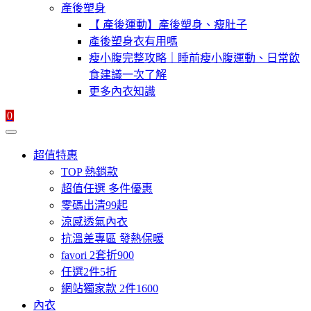
產後塑身
【 產後運動】產後塑身、瘦肚子
產後塑身衣有用嗎
瘦小腹完整攻略｜睡前瘦小腹運動、日常飲
食建議一次了解
更多內衣知識
0
超值特惠
TOP 熱銷款
超值任選 多件優惠
零碼出清99起
涼感透氣內衣
抗溫差專區 發熱保暖
favori 2套折900
任選2件5折
網站獨家款 2件1600
內衣