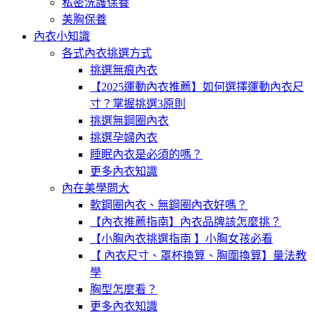
私密洗護保養
美胸保養
內衣小知識
各式內衣挑選方式
挑選無痕內衣
【2025運動內衣推薦】如何選擇運動內衣尺
寸？掌握挑選3原則
挑選無鋼圈內衣
挑選孕婦內衣
睡眠內衣是必須的嗎？
更多內衣知識
內在美學問大
軟鋼圈內衣、無鋼圈內衣好嗎？
【內衣推薦指南】內衣品牌該怎麼挑？
【小胸內衣挑選指南 】小胸女孩必看
【 內衣尺寸、罩杯換算、胸圍換算】量法教
學
胸型怎麼看？
更多內衣知識