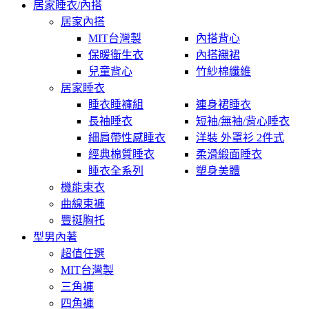
居家睡衣/內搭
居家內搭
MIT台灣製
內搭背心
保暖衛生衣
內搭襯裙
兒童背心
竹紗棉纖維
居家睡衣
睡衣睡褲組
連身裙睡衣
長袖睡衣
短袖/無袖/背心睡衣
細肩帶性感睡衣
洋裝 外罩衫 2件式
經典棉質睡衣
柔滑緞面睡衣
睡衣全系列
塑身美體
機能束衣
曲線束褲
豐挺胸托
型男內著
超值任選
MIT台灣製
三角褲
四角褲