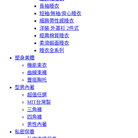
長袖睡衣
短袖/無袖/背心睡衣
細肩帶性感睡衣
洋裝 外罩衫 2件式
經典棉質睡衣
柔滑緞面睡衣
睡衣全系列
塑身美體
機能束衣
曲線束褲
豐挺胸托
型男內著
超值任選
MIT台灣製
三角褲
四角褲
男性內著
私密保養