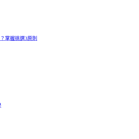
寸？掌握挑選3原則
學