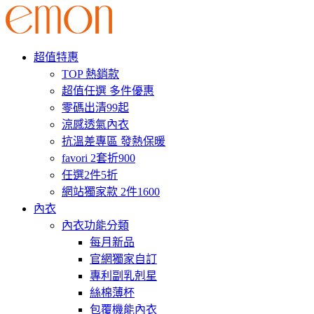
超值特惠
TOP 熱銷款
超值任選 多件優惠
零碼出清99起
涼感透氣內衣
抗溫差專區 發熱保暖
favori 2套折900
任選2件5折
網站獨家款 2件1600
內衣
內衣功能分類
每月新品
官網獨家自訂
專利副乳剋星
絲棉薄杯
包覆機能內衣