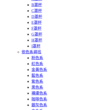
B罩杯
C罩杯
D罩杯
E罩杯
F罩杯
G罩杯
H罩杯
I罩杯
依色系尋找
粉色系
紅色系
金黃色系
藍色系
紫色系
黑色系
裸膚色系
咖啡色系
銀灰色系