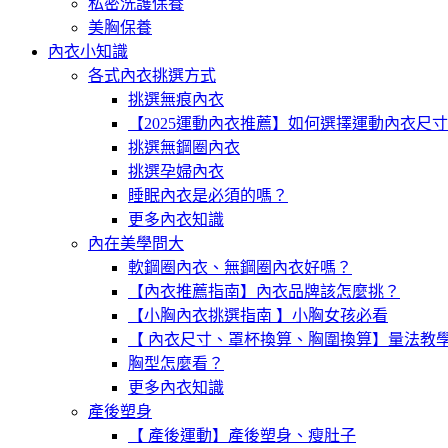
私密洗護保養
美胸保養
內衣小知識
各式內衣挑選方式
挑選無痕內衣
【2025運動內衣推薦】如何選擇運動內衣尺
挑選無鋼圈內衣
挑選孕婦內衣
睡眠內衣是必須的嗎？
更多內衣知識
內在美學問大
軟鋼圈內衣、無鋼圈內衣好嗎？
【內衣推薦指南】內衣品牌該怎麼挑？
【小胸內衣挑選指南 】小胸女孩必看
【 內衣尺寸、罩杯換算、胸圍換算】量法教
胸型怎麼看？
更多內衣知識
產後塑身
【 產後運動】產後塑身、瘦肚子