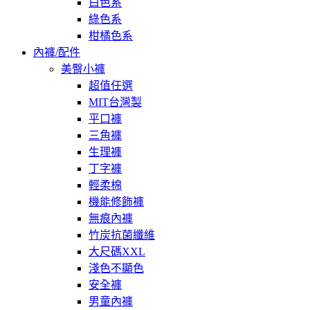
白色系
綠色系
柑橘色系
內褲/配件
美臀小褲
超值任選
MIT台灣製
平口褲
三角褲
生理褲
丁字褲
輕柔棉
機能修飾褲
無痕內褲
竹炭抗菌纖維
大尺碼XXL
淺色不顯色
安全褲
男童內褲