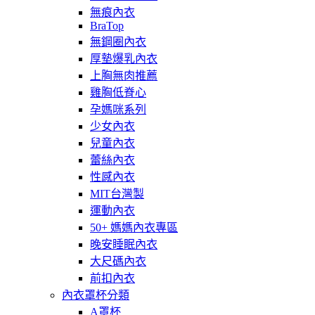
無痕內衣
BraTop
無鋼圈內衣
厚墊爆乳內衣
上胸無肉推薦
雞胸低脊心
孕媽咪系列
少女內衣
兒童內衣
蕾絲內衣
性感內衣
MIT台灣製
運動內衣
50+ 媽媽內衣專區
晚安睡眠內衣
大尺碼內衣
前扣內衣
內衣罩杯分類
A罩杯