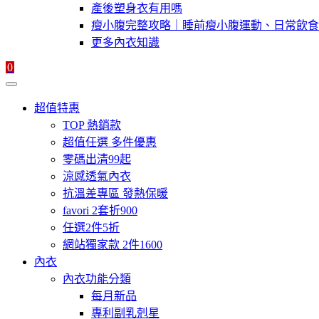
產後塑身衣有用嗎
瘦小腹完整攻略｜睡前瘦小腹運動、日常飲食
更多內衣知識
0
超值特惠
TOP 熱銷款
超值任選 多件優惠
零碼出清99起
涼感透氣內衣
抗溫差專區 發熱保暖
favori 2套折900
任選2件5折
網站獨家款 2件1600
內衣
內衣功能分類
每月新品
專利副乳剋星