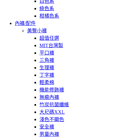
白色系
綠色系
柑橘色系
內褲/配件
美臀小褲
超值任選
MIT台灣製
平口褲
三角褲
生理褲
丁字褲
輕柔棉
機能修飾褲
無痕內褲
竹炭抗菌纖維
大尺碼XXL
淺色不顯色
安全褲
男童內褲