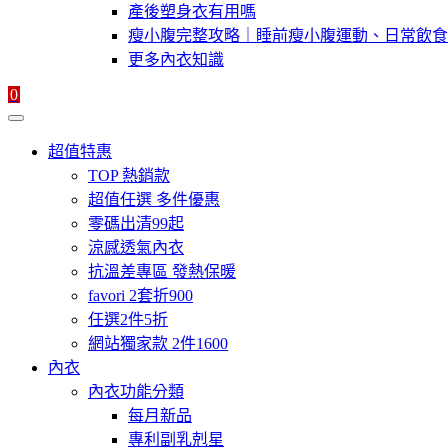
產後塑身衣有用嗎
瘦小腹完整攻略｜睡前瘦小腹運動、日常飲食
更多內衣知識
0
超值特惠
TOP 熱銷款
超值任選 多件優惠
零碼出清99起
涼感透氣內衣
抗溫差專區 發熱保暖
favori 2套折900
任選2件5折
網站獨家款 2件1600
內衣
內衣功能分類
每月新品
專利副乳剋星