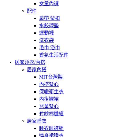
女童內褲
配件
肩帶 背扣
水餃襯墊
運動襪
洗衣袋
毛巾 浴巾
香氛生活配件
居家睡衣/內搭
居家內搭
MIT台灣製
內搭背心
保暖衛生衣
內搭襯裙
兒童背心
竹紗棉纖維
居家睡衣
睡衣睡褲組
連身裙睡衣