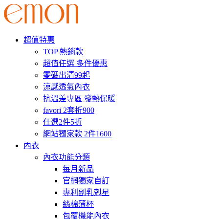
超值特惠
TOP 熱銷款
超值任選 多件優惠
零碼出清99起
涼感透氣內衣
抗溫差專區 發熱保暖
favori 2套折900
任選2件5折
網站獨家款 2件1600
內衣
內衣功能分類
每月新品
官網獨家自訂
專利副乳剋星
絲棉薄杯
包覆機能內衣