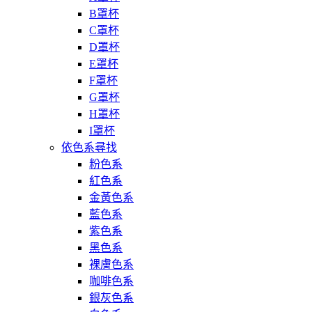
B罩杯
C罩杯
D罩杯
E罩杯
F罩杯
G罩杯
H罩杯
I罩杯
依色系尋找
粉色系
紅色系
金黃色系
藍色系
紫色系
黑色系
裸膚色系
咖啡色系
銀灰色系