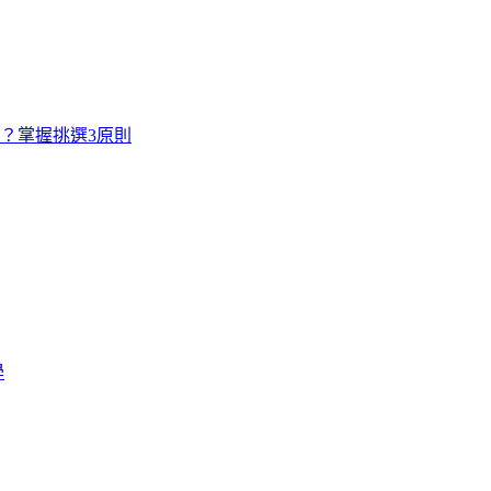
寸？掌握挑選3原則
學