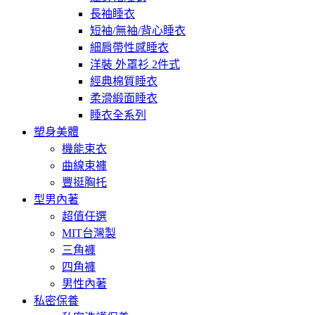
長袖睡衣
短袖/無袖/背心睡衣
細肩帶性感睡衣
洋裝 外罩衫 2件式
經典棉質睡衣
柔滑緞面睡衣
睡衣全系列
塑身美體
機能束衣
曲線束褲
豐挺胸托
型男內著
超值任選
MIT台灣製
三角褲
四角褲
男性內著
私密保養