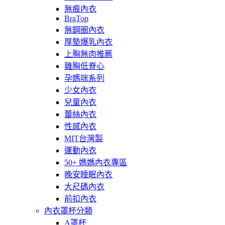
無痕內衣
BraTop
無鋼圈內衣
厚墊爆乳內衣
上胸無肉推薦
雞胸低脊心
孕媽咪系列
少女內衣
兒童內衣
蕾絲內衣
性感內衣
MIT台灣製
運動內衣
50+ 媽媽內衣專區
晚安睡眠內衣
大尺碼內衣
前扣內衣
內衣罩杯分類
A罩杯