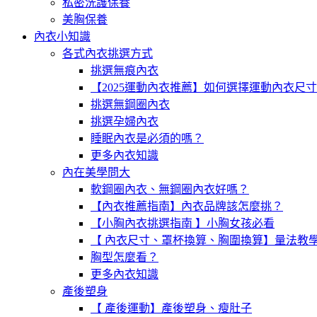
私密洗護保養
美胸保養
內衣小知識
各式內衣挑選方式
挑選無痕內衣
【2025運動內衣推薦】如何選擇運動內衣尺
挑選無鋼圈內衣
挑選孕婦內衣
睡眠內衣是必須的嗎？
更多內衣知識
內在美學問大
軟鋼圈內衣、無鋼圈內衣好嗎？
【內衣推薦指南】內衣品牌該怎麼挑？
【小胸內衣挑選指南 】小胸女孩必看
【 內衣尺寸、罩杯換算、胸圍換算】量法教
胸型怎麼看？
更多內衣知識
產後塑身
【 產後運動】產後塑身、瘦肚子