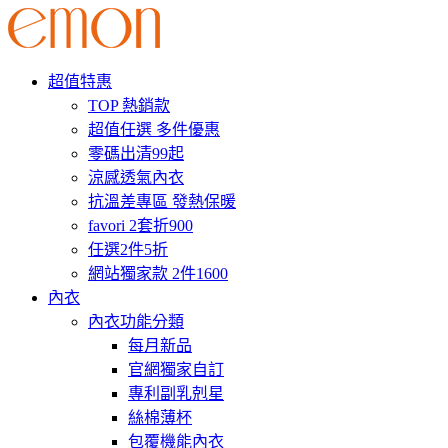
超值特惠
TOP 熱銷款
超值任選 多件優惠
零碼出清99起
涼感透氣內衣
抗溫差專區 發熱保暖
favori 2套折900
任選2件5折
網站獨家款 2件1600
內衣
內衣功能分類
每月新品
官網獨家自訂
專利副乳剋星
絲棉薄杯
包覆機能內衣