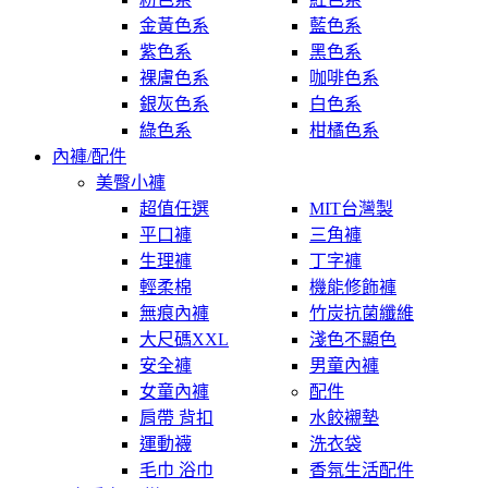
金黃色系
藍色系
紫色系
黑色系
裸膚色系
咖啡色系
銀灰色系
白色系
綠色系
柑橘色系
內褲/配件
美臀小褲
超值任選
MIT台灣製
平口褲
三角褲
生理褲
丁字褲
輕柔棉
機能修飾褲
無痕內褲
竹炭抗菌纖維
大尺碼XXL
淺色不顯色
安全褲
男童內褲
女童內褲
配件
肩帶 背扣
水餃襯墊
運動襪
洗衣袋
毛巾 浴巾
香氛生活配件