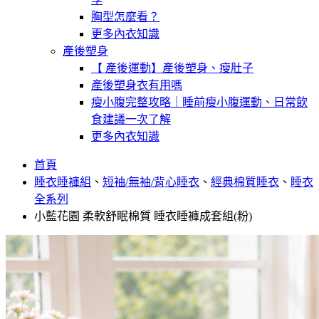
胸型怎麼看？
更多內衣知識
產後塑身
【 產後運動】產後塑身、瘦肚子
產後塑身衣有用嗎
瘦小腹完整攻略｜睡前瘦小腹運動、日常飲
食建議一次了解
更多內衣知識
首頁
睡衣睡褲組
、
短袖/無袖/背心睡衣
、
經典棉質睡衣
、
睡衣
全系列
小藍花園 柔軟舒眠棉質 睡衣睡褲成套組(粉)