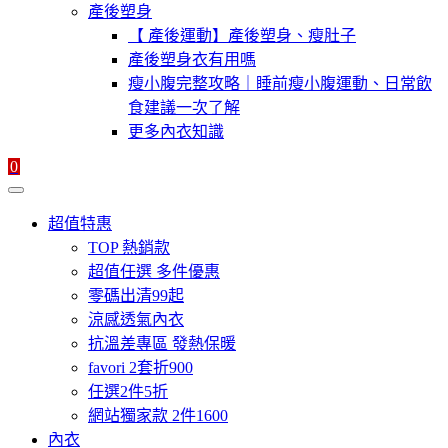
產後塑身
【 產後運動】產後塑身、瘦肚子
產後塑身衣有用嗎
瘦小腹完整攻略｜睡前瘦小腹運動、日常飲
食建議一次了解
更多內衣知識
0
超值特惠
TOP 熱銷款
超值任選 多件優惠
零碼出清99起
涼感透氣內衣
抗溫差專區 發熱保暖
favori 2套折900
任選2件5折
網站獨家款 2件1600
內衣