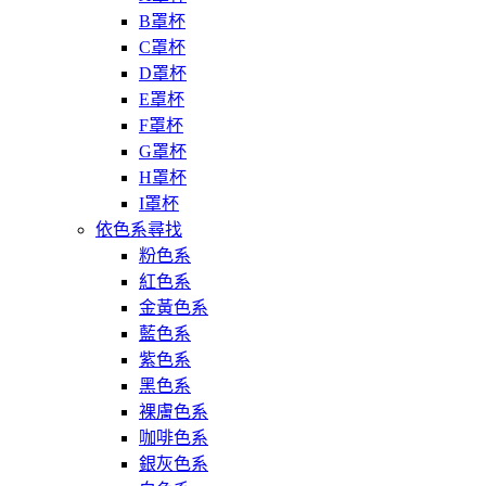
B罩杯
C罩杯
D罩杯
E罩杯
F罩杯
G罩杯
H罩杯
I罩杯
依色系尋找
粉色系
紅色系
金黃色系
藍色系
紫色系
黑色系
裸膚色系
咖啡色系
銀灰色系