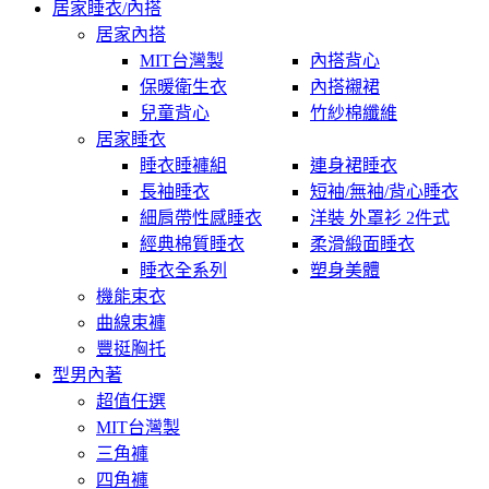
居家睡衣/內搭
居家內搭
MIT台灣製
內搭背心
保暖衛生衣
內搭襯裙
兒童背心
竹紗棉纖維
居家睡衣
睡衣睡褲組
連身裙睡衣
長袖睡衣
短袖/無袖/背心睡衣
細肩帶性感睡衣
洋裝 外罩衫 2件式
經典棉質睡衣
柔滑緞面睡衣
睡衣全系列
塑身美體
機能束衣
曲線束褲
豐挺胸托
型男內著
超值任選
MIT台灣製
三角褲
四角褲