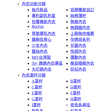
內衣功能分類
每月新品
官網獨家自訂
專利副乳剋星
絲棉薄杯
包覆機能內衣
無痕內衣
BraTop
無鋼圈內衣
厚墊爆乳內衣
上胸無肉推薦
雞胸低脊心
孕媽咪系列
少女內衣
兒童內衣
蕾絲內衣
性感內衣
MIT台灣製
運動內衣
50+ 媽媽內衣專區
晚安睡眠內衣
大尺碼內衣
前扣內衣
內衣罩杯分類
A罩杯
B罩杯
C罩杯
D罩杯
E罩杯
F罩杯
G罩杯
H罩杯
I罩杯
依色系尋找
粉色系
紅色系