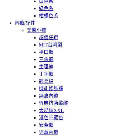
白色系
綠色系
柑橘色系
內褲/配件
美臀小褲
超值任選
MIT台灣製
平口褲
三角褲
生理褲
丁字褲
輕柔棉
機能修飾褲
無痕內褲
竹炭抗菌纖維
大尺碼XXL
淺色不顯色
安全褲
男童內褲