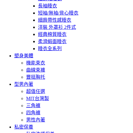
長袖睡衣
短袖/無袖/背心睡衣
細肩帶性感睡衣
洋裝 外罩衫 2件式
經典棉質睡衣
柔滑緞面睡衣
睡衣全系列
塑身美體
機能束衣
曲線束褲
豐挺胸托
型男內著
超值任選
MIT台灣製
三角褲
四角褲
男性內著
私密保養