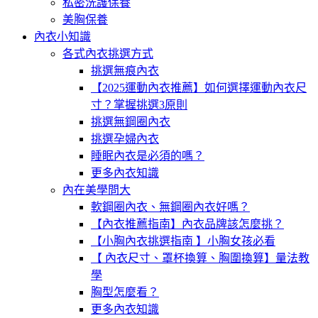
私密洗護保養
美胸保養
內衣小知識
各式內衣挑選方式
挑選無痕內衣
【2025運動內衣推薦】如何選擇運動內衣尺
寸？掌握挑選3原則
挑選無鋼圈內衣
挑選孕婦內衣
睡眠內衣是必須的嗎？
更多內衣知識
內在美學問大
軟鋼圈內衣、無鋼圈內衣好嗎？
【內衣推薦指南】內衣品牌該怎麼挑？
【小胸內衣挑選指南 】小胸女孩必看
【 內衣尺寸、罩杯換算、胸圍換算】量法教
學
胸型怎麼看？
更多內衣知識