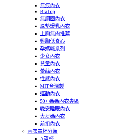
無痕內衣
BraTop
無鋼圈內衣
厚墊爆乳內衣
上胸無肉推薦
雞胸低脊心
孕媽咪系列
少女內衣
兒童內衣
蕾絲內衣
性感內衣
MIT台灣製
運動內衣
50+ 媽媽內衣專區
晚安睡眠內衣
大尺碼內衣
前扣內衣
內衣罩杯分類
A罩杯