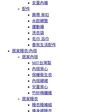
女童內褲
配件
肩帶 背扣
水餃襯墊
運動襪
洗衣袋
毛巾 浴巾
香氛生活配件
居家睡衣/內搭
居家內搭
MIT台灣製
內搭背心
保暖衛生衣
內搭襯裙
兒童背心
竹紗棉纖維
居家睡衣
睡衣睡褲組
連身裙睡衣