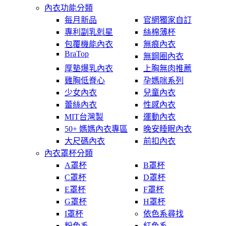
內衣功能分類
每月新品
官網獨家自訂
專利副乳剋星
絲棉薄杯
包覆機能內衣
無痕內衣
BraTop
無鋼圈內衣
厚墊爆乳內衣
上胸無肉推薦
雞胸低脊心
孕媽咪系列
少女內衣
兒童內衣
蕾絲內衣
性感內衣
MIT台灣製
運動內衣
50+ 媽媽內衣專區
晚安睡眠內衣
大尺碼內衣
前扣內衣
內衣罩杯分類
A罩杯
B罩杯
C罩杯
D罩杯
E罩杯
F罩杯
G罩杯
H罩杯
I罩杯
依色系尋找
粉色系
紅色系