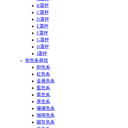
B罩杯
C罩杯
D罩杯
E罩杯
F罩杯
G罩杯
H罩杯
I罩杯
依色系尋找
粉色系
紅色系
金黃色系
藍色系
紫色系
黑色系
裸膚色系
咖啡色系
銀灰色系