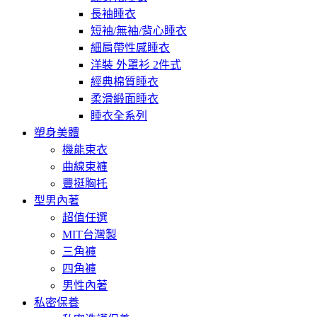
長袖睡衣
短袖/無袖/背心睡衣
細肩帶性感睡衣
洋裝 外罩衫 2件式
經典棉質睡衣
柔滑緞面睡衣
睡衣全系列
塑身美體
機能束衣
曲線束褲
豐挺胸托
型男內著
超值任選
MIT台灣製
三角褲
四角褲
男性內著
私密保養