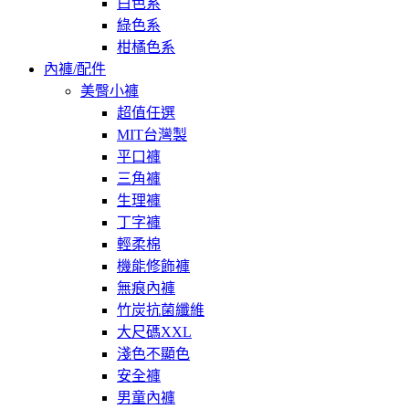
白色系
綠色系
柑橘色系
內褲/配件
美臀小褲
超值任選
MIT台灣製
平口褲
三角褲
生理褲
丁字褲
輕柔棉
機能修飾褲
無痕內褲
竹炭抗菌纖維
大尺碼XXL
淺色不顯色
安全褲
男童內褲