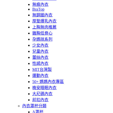
無痕內衣
BraTop
無鋼圈內衣
厚墊爆乳內衣
上胸無肉推薦
雞胸低脊心
孕媽咪系列
少女內衣
兒童內衣
蕾絲內衣
性感內衣
MIT台灣製
運動內衣
50+ 媽媽內衣專區
晚安睡眠內衣
大尺碼內衣
前扣內衣
內衣罩杯分類
A罩杯