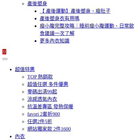
產後塑身
【 產後運動】產後塑身、瘦肚子
產後塑身衣有用嗎
瘦小腹完整攻略｜睡前瘦小腹運動、日常飲
食建議一次了解
更多內衣知識
0
超值特惠
TOP 熱銷款
超值任選 多件優惠
零碼出清99起
涼感透氣內衣
抗溫差專區 發熱保暖
favori 2套折900
任選2件5折
網站獨家款 2件1600
內衣