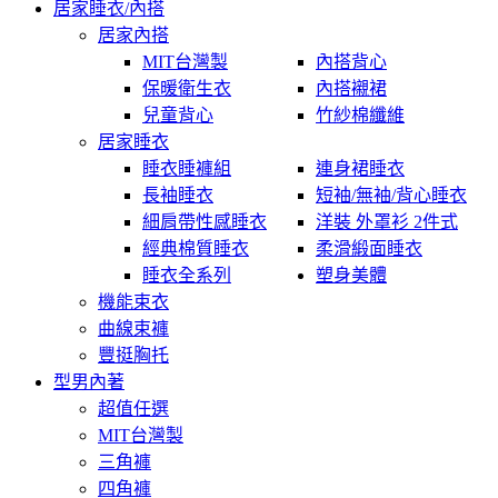
居家睡衣/內搭
居家內搭
MIT台灣製
內搭背心
保暖衛生衣
內搭襯裙
兒童背心
竹紗棉纖維
居家睡衣
睡衣睡褲組
連身裙睡衣
長袖睡衣
短袖/無袖/背心睡衣
細肩帶性感睡衣
洋裝 外罩衫 2件式
經典棉質睡衣
柔滑緞面睡衣
睡衣全系列
塑身美體
機能束衣
曲線束褲
豐挺胸托
型男內著
超值任選
MIT台灣製
三角褲
四角褲