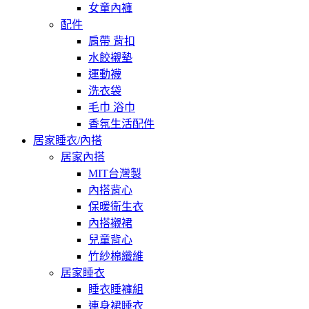
女童內褲
配件
肩帶 背扣
水餃襯墊
運動襪
洗衣袋
毛巾 浴巾
香氛生活配件
居家睡衣/內搭
居家內搭
MIT台灣製
內搭背心
保暖衛生衣
內搭襯裙
兒童背心
竹紗棉纖維
居家睡衣
睡衣睡褲組
連身裙睡衣