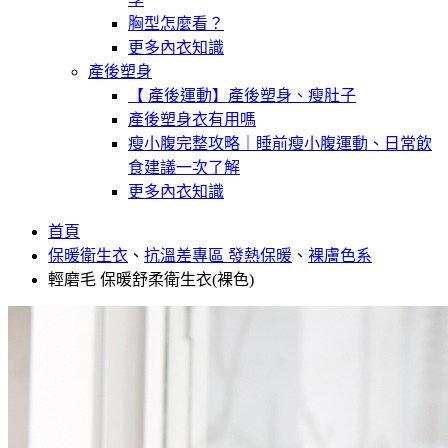
胸型怎麼看？
更多內衣知識
產後塑身
【 產後運動】產後塑身、瘦肚子
產後塑身衣有用嗎
瘦小腹完整攻略｜睡前瘦小腹運動、日常飲
食建議一次了解
更多內衣知識
首頁
保暖衛生衣
、
抗溫差專區 發熱保暖
、
裸膚色系
輕磨毛 保暖舒柔衛生衣(裸色)