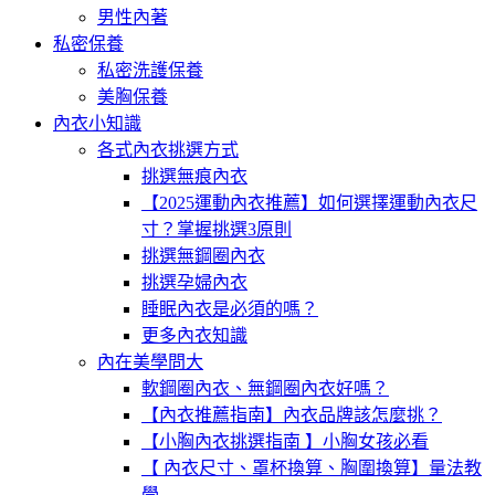
男性內著
私密保養
私密洗護保養
美胸保養
內衣小知識
各式內衣挑選方式
挑選無痕內衣
【2025運動內衣推薦】如何選擇運動內衣尺
寸？掌握挑選3原則
挑選無鋼圈內衣
挑選孕婦內衣
睡眠內衣是必須的嗎？
更多內衣知識
內在美學問大
軟鋼圈內衣、無鋼圈內衣好嗎？
【內衣推薦指南】內衣品牌該怎麼挑？
【小胸內衣挑選指南 】小胸女孩必看
【 內衣尺寸、罩杯換算、胸圍換算】量法教
學