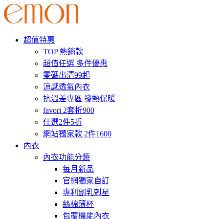
超值特惠
TOP 熱銷款
超值任選 多件優惠
零碼出清99起
涼感透氣內衣
抗溫差專區 發熱保暖
favori 2套折900
任選2件5折
網站獨家款 2件1600
內衣
內衣功能分類
每月新品
官網獨家自訂
專利副乳剋星
絲棉薄杯
包覆機能內衣