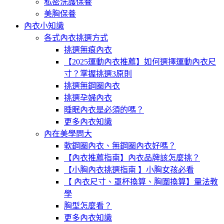
私密洗護保養
美胸保養
內衣小知識
各式內衣挑選方式
挑選無痕內衣
【2025運動內衣推薦】如何選擇運動內衣尺
寸？掌握挑選3原則
挑選無鋼圈內衣
挑選孕婦內衣
睡眠內衣是必須的嗎？
更多內衣知識
內在美學問大
軟鋼圈內衣、無鋼圈內衣好嗎？
【內衣推薦指南】內衣品牌該怎麼挑？
【小胸內衣挑選指南 】小胸女孩必看
【 內衣尺寸、罩杯換算、胸圍換算】量法教
學
胸型怎麼看？
更多內衣知識