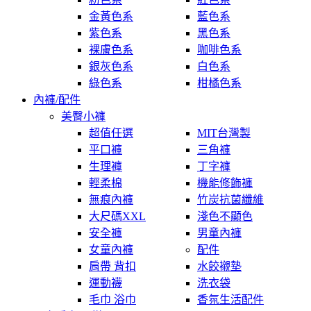
金黃色系
藍色系
紫色系
黑色系
裸膚色系
咖啡色系
銀灰色系
白色系
綠色系
柑橘色系
內褲/配件
美臀小褲
超值任選
MIT台灣製
平口褲
三角褲
生理褲
丁字褲
輕柔棉
機能修飾褲
無痕內褲
竹炭抗菌纖維
大尺碼XXL
淺色不顯色
安全褲
男童內褲
女童內褲
配件
肩帶 背扣
水餃襯墊
運動襪
洗衣袋
毛巾 浴巾
香氛生活配件