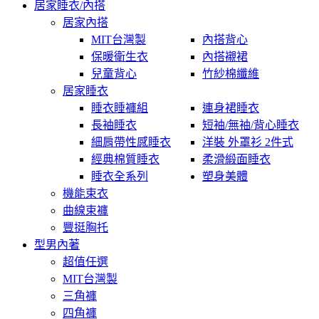
居家睡衣/內搭
居家內搭
MIT台灣製
內搭背心
保暖衛生衣
內搭襯裙
兒童背心
竹紗棉纖維
居家睡衣
睡衣睡褲組
連身裙睡衣
長袖睡衣
短袖/無袖/背心睡衣
細肩帶性感睡衣
洋裝 外罩衫 2件式
經典棉質睡衣
柔滑緞面睡衣
睡衣全系列
塑身美體
機能束衣
曲線束褲
豐挺胸托
型男內著
超值任選
MIT台灣製
三角褲
四角褲