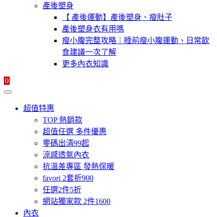
產後塑身
【 產後運動】產後塑身、瘦肚子
產後塑身衣有用嗎
瘦小腹完整攻略｜睡前瘦小腹運動、日常飲
食建議一次了解
更多內衣知識
0
超值特惠
TOP 熱銷款
超值任選 多件優惠
零碼出清99起
涼感透氣內衣
抗溫差專區 發熱保暖
favori 2套折900
任選2件5折
網站獨家款 2件1600
內衣