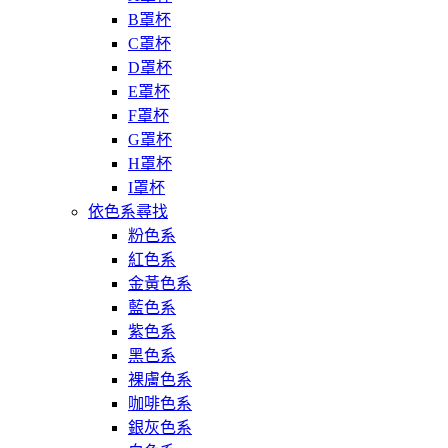
B罩杯
C罩杯
D罩杯
E罩杯
F罩杯
G罩杯
H罩杯
I罩杯
依色系尋找
粉色系
紅色系
金黃色系
藍色系
紫色系
黑色系
裸膚色系
咖啡色系
銀灰色系