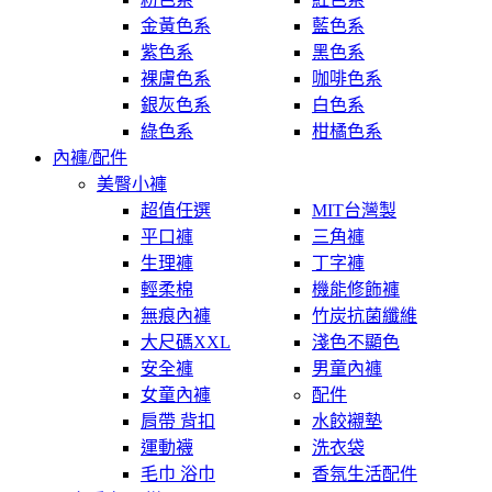
金黃色系
藍色系
紫色系
黑色系
裸膚色系
咖啡色系
銀灰色系
白色系
綠色系
柑橘色系
內褲/配件
美臀小褲
超值任選
MIT台灣製
平口褲
三角褲
生理褲
丁字褲
輕柔棉
機能修飾褲
無痕內褲
竹炭抗菌纖維
大尺碼XXL
淺色不顯色
安全褲
男童內褲
女童內褲
配件
肩帶 背扣
水餃襯墊
運動襪
洗衣袋
毛巾 浴巾
香氛生活配件