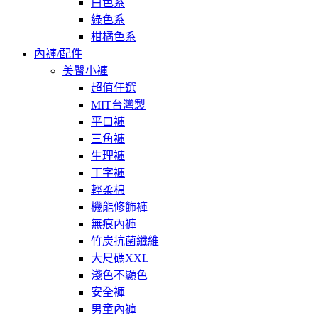
白色系
綠色系
柑橘色系
內褲/配件
美臀小褲
超值任選
MIT台灣製
平口褲
三角褲
生理褲
丁字褲
輕柔棉
機能修飾褲
無痕內褲
竹炭抗菌纖維
大尺碼XXL
淺色不顯色
安全褲
男童內褲