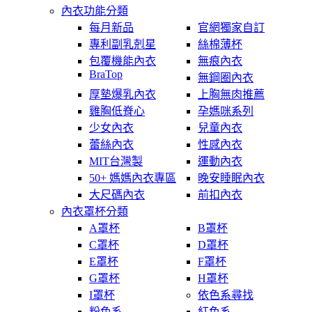
內衣功能分類
每月新品
官網獨家自訂
專利副乳剋星
絲棉薄杯
包覆機能內衣
無痕內衣
BraTop
無鋼圈內衣
厚墊爆乳內衣
上胸無肉推薦
雞胸低脊心
孕媽咪系列
少女內衣
兒童內衣
蕾絲內衣
性感內衣
MIT台灣製
運動內衣
50+ 媽媽內衣專區
晚安睡眠內衣
大尺碼內衣
前扣內衣
內衣罩杯分類
A罩杯
B罩杯
C罩杯
D罩杯
E罩杯
F罩杯
G罩杯
H罩杯
I罩杯
依色系尋找
粉色系
紅色系