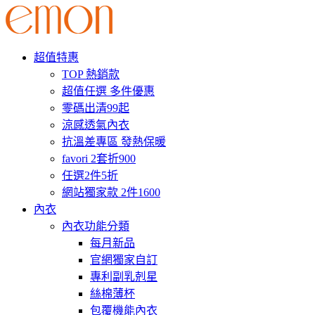
超值特惠
TOP 熱銷款
超值任選 多件優惠
零碼出清99起
涼感透氣內衣
抗溫差專區 發熱保暖
favori 2套折900
任選2件5折
網站獨家款 2件1600
內衣
內衣功能分類
每月新品
官網獨家自訂
專利副乳剋星
絲棉薄杯
包覆機能內衣