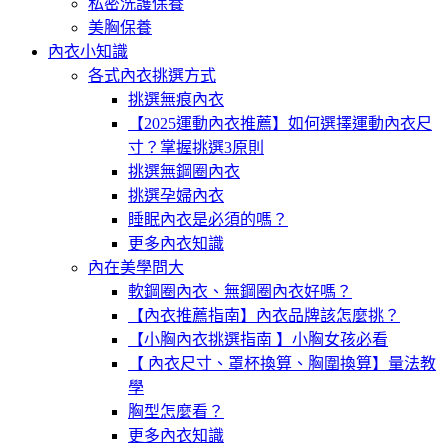
私密洗護保養
美胸保養
內衣小知識
各式內衣挑選方式
挑選無痕內衣
【2025運動內衣推薦】如何選擇運動內衣尺
寸？掌握挑選3原則
挑選無鋼圈內衣
挑選孕婦內衣
睡眠內衣是必須的嗎？
更多內衣知識
內在美學問大
軟鋼圈內衣、無鋼圈內衣好嗎？
【內衣推薦指南】內衣品牌該怎麼挑？
【小胸內衣挑選指南 】小胸女孩必看
【 內衣尺寸、罩杯換算、胸圍換算】量法教
學
胸型怎麼看？
更多內衣知識