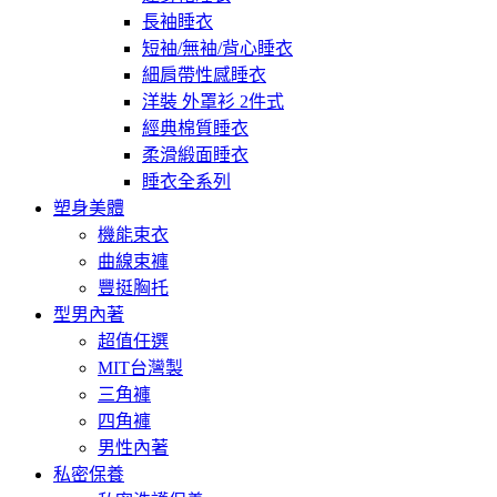
長袖睡衣
短袖/無袖/背心睡衣
細肩帶性感睡衣
洋裝 外罩衫 2件式
經典棉質睡衣
柔滑緞面睡衣
睡衣全系列
塑身美體
機能束衣
曲線束褲
豐挺胸托
型男內著
超值任選
MIT台灣製
三角褲
四角褲
男性內著
私密保養