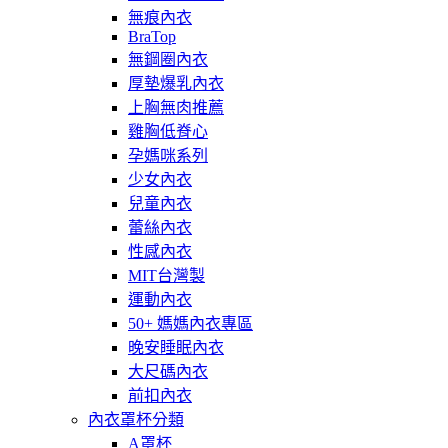
無痕內衣
BraTop
無鋼圈內衣
厚墊爆乳內衣
上胸無肉推薦
雞胸低脊心
孕媽咪系列
少女內衣
兒童內衣
蕾絲內衣
性感內衣
MIT台灣製
運動內衣
50+ 媽媽內衣專區
晚安睡眠內衣
大尺碼內衣
前扣內衣
內衣罩杯分類
A罩杯