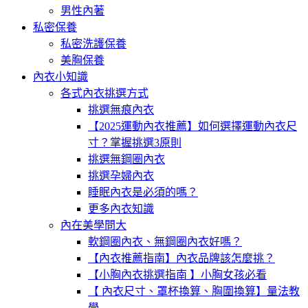
男性內著
私密保養
私密洗護保養
美胸保養
內衣小知識
各式內衣挑選方式
挑選無痕內衣
【2025運動內衣推薦】如何選擇運動內衣尺
寸？掌握挑選3原則
挑選無鋼圈內衣
挑選孕婦內衣
睡眠內衣是必須的嗎？
更多內衣知識
內在美學問大
軟鋼圈內衣、無鋼圈內衣好嗎？
【內衣推薦指南】內衣品牌該怎麼挑？
【小胸內衣挑選指南 】小胸女孩必看
【 內衣尺寸、罩杯換算、胸圍換算】量法教
學