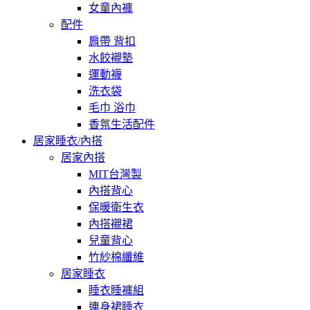
女童內褲
配件
肩帶 背扣
水餃襯墊
運動襪
洗衣袋
毛巾 浴巾
香氛生活配件
居家睡衣/內搭
居家內搭
MIT台灣製
內搭背心
保暖衛生衣
內搭襯裙
兒童背心
竹紗棉纖維
居家睡衣
睡衣睡褲組
連身裙睡衣