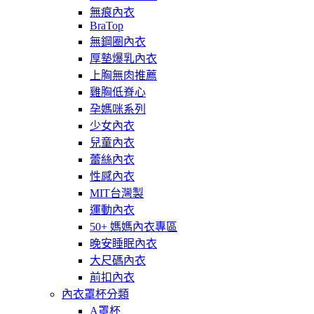
無痕內衣
BraTop
無鋼圈內衣
厚墊爆乳內衣
上胸無肉推薦
雞胸低脊心
孕媽咪系列
少女內衣
兒童內衣
蕾絲內衣
性感內衣
MIT台灣製
運動內衣
50+ 媽媽內衣專區
晚安睡眠內衣
大尺碼內衣
前扣內衣
內衣罩杯分類
A罩杯