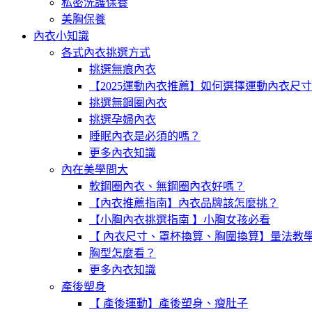
私密洗護保養
美胸保養
內衣小知識
各式內衣挑選方式
挑選無痕內衣
【2025運動內衣推薦】如何選擇運動內衣尺
挑選無鋼圈內衣
挑選孕婦內衣
睡眠內衣是必須的嗎？
更多內衣知識
內在美學問大
軟鋼圈內衣、無鋼圈內衣好嗎？
【內衣推薦指南】內衣品牌該怎麼挑？
【小胸內衣挑選指南 】小胸女孩必看
【 內衣尺寸、罩杯換算、胸圍換算】量法教
胸型怎麼看？
更多內衣知識
產後塑身
【 產後運動】產後塑身、瘦肚子