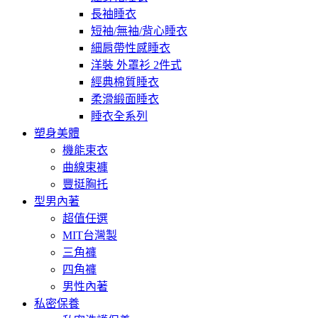
長袖睡衣
短袖/無袖/背心睡衣
細肩帶性感睡衣
洋裝 外罩衫 2件式
經典棉質睡衣
柔滑緞面睡衣
睡衣全系列
塑身美體
機能束衣
曲線束褲
豐挺胸托
型男內著
超值任選
MIT台灣製
三角褲
四角褲
男性內著
私密保養