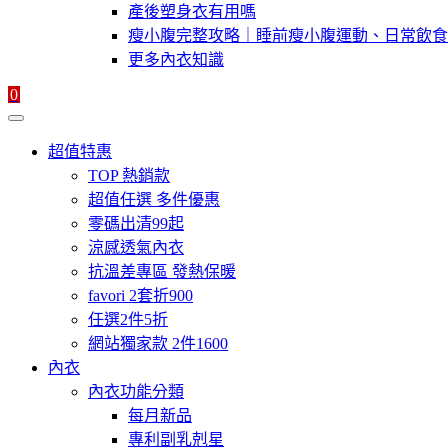
產後塑身衣有用嗎
瘦小腹完整攻略｜睡前瘦小腹運動、日常飲食
更多內衣知識
0
超值特惠
TOP 熱銷款
超值任選 多件優惠
零碼出清99起
涼感透氣內衣
抗溫差專區 發熱保暖
favori 2套折900
任選2件5折
網站獨家款 2件1600
內衣
內衣功能分類
每月新品
專利副乳剋星