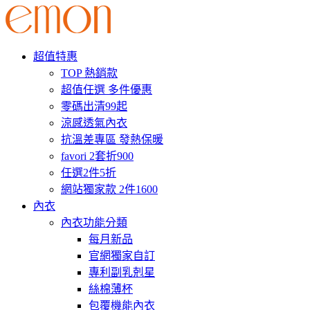
超值特惠
TOP 熱銷款
超值任選 多件優惠
零碼出清99起
涼感透氣內衣
抗溫差專區 發熱保暖
favori 2套折900
任選2件5折
網站獨家款 2件1600
內衣
內衣功能分類
每月新品
官網獨家自訂
專利副乳剋星
絲棉薄杯
包覆機能內衣