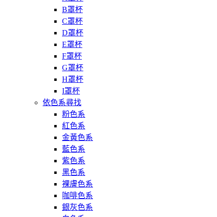
B罩杯
C罩杯
D罩杯
E罩杯
F罩杯
G罩杯
H罩杯
I罩杯
依色系尋找
粉色系
紅色系
金黃色系
藍色系
紫色系
黑色系
裸膚色系
咖啡色系
銀灰色系