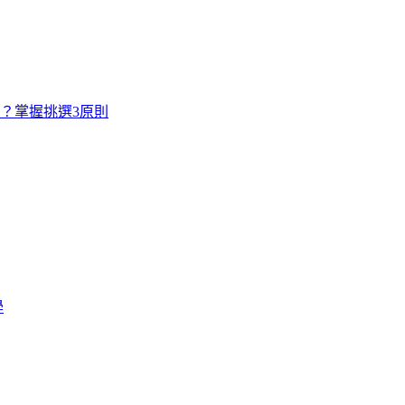
寸？掌握挑選3原則
學