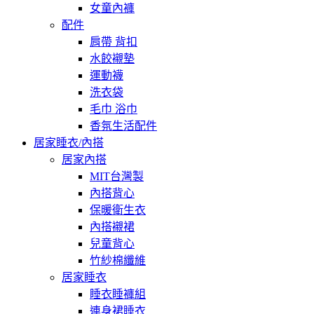
女童內褲
配件
肩帶 背扣
水餃襯墊
運動襪
洗衣袋
毛巾 浴巾
香氛生活配件
居家睡衣/內搭
居家內搭
MIT台灣製
內搭背心
保暖衛生衣
內搭襯裙
兒童背心
竹紗棉纖維
居家睡衣
睡衣睡褲組
連身裙睡衣