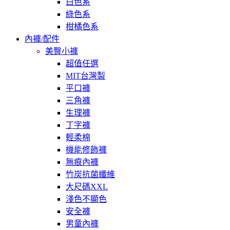
白色系
綠色系
柑橘色系
內褲/配件
美臀小褲
超值任選
MIT台灣製
平口褲
三角褲
生理褲
丁字褲
輕柔棉
機能修飾褲
無痕內褲
竹炭抗菌纖維
大尺碼XXL
淺色不顯色
安全褲
男童內褲