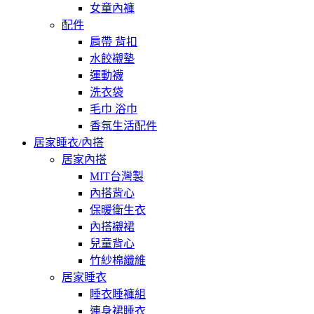
女童內褲
配件
肩帶 背扣
水餃襯墊
運動襪
洗衣袋
毛巾 浴巾
香氛生活配件
居家睡衣/內搭
居家內搭
MIT台灣製
內搭背心
保暖衛生衣
內搭襯裙
兒童背心
竹紗棉纖維
居家睡衣
睡衣睡褲組
連身裙睡衣