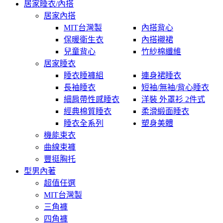
居家睡衣/內搭
居家內搭
MIT台灣製
內搭背心
保暖衛生衣
內搭襯裙
兒童背心
竹紗棉纖維
居家睡衣
睡衣睡褲組
連身裙睡衣
長袖睡衣
短袖/無袖/背心睡衣
細肩帶性感睡衣
洋裝 外罩衫 2件式
經典棉質睡衣
柔滑緞面睡衣
睡衣全系列
塑身美體
機能束衣
曲線束褲
豐挺胸托
型男內著
超值任選
MIT台灣製
三角褲
四角褲