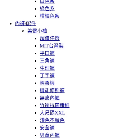
白色系
綠色系
柑橘色系
內褲/配件
美臀小褲
超值任選
MIT台灣製
平口褲
三角褲
生理褲
丁字褲
輕柔棉
機能修飾褲
無痕內褲
竹炭抗菌纖維
大尺碼XXL
淺色不顯色
安全褲
男童內褲