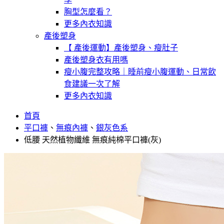
胸型怎麼看？
更多內衣知識
產後塑身
【 產後運動】產後塑身、瘦肚子
產後塑身衣有用嗎
瘦小腹完整攻略｜睡前瘦小腹運動、日常飲
食建議一次了解
更多內衣知識
首頁
平口褲
、
無痕內褲
、
銀灰色系
低腰 天然植物纖維 無痕純棉平口褲(灰)