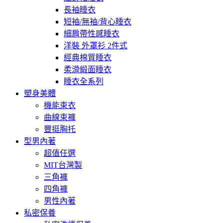
長袖睡衣
短袖/無袖/背心睡衣
細肩帶性感睡衣
洋裝 外罩衫 2件式
經典棉質睡衣
柔滑緞面睡衣
睡衣全系列
塑身美體
機能束衣
曲線束褲
豐挺胸托
型男內著
超值任選
MIT台灣製
三角褲
四角褲
男性內著
私密保養