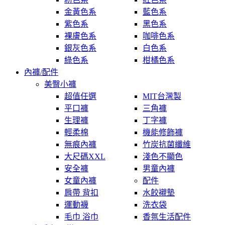
金黃色系
藍色系
紫色系
黑色系
裸膚色系
咖啡色系
銀灰色系
白色系
綠色系
柑橘色系
內褲/配件
美臀小褲
超值任選
MIT台灣製
平口褲
三角褲
生理褲
丁字褲
輕柔棉
機能修飾褲
無痕內褲
竹炭抗菌纖維
大尺碼XXL
淺色不顯色
安全褲
男童內褲
女童內褲
配件
肩帶 背扣
水餃襯墊
運動襪
洗衣袋
毛巾 浴巾
香氛生活配件