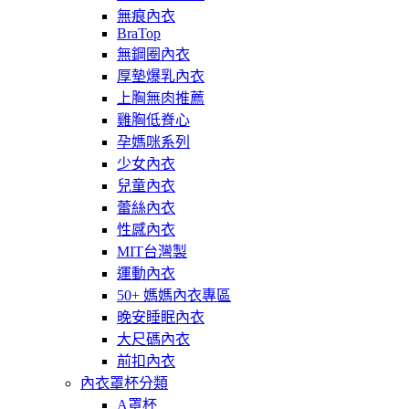
無痕內衣
BraTop
無鋼圈內衣
厚墊爆乳內衣
上胸無肉推薦
雞胸低脊心
孕媽咪系列
少女內衣
兒童內衣
蕾絲內衣
性感內衣
MIT台灣製
運動內衣
50+ 媽媽內衣專區
晚安睡眠內衣
大尺碼內衣
前扣內衣
內衣罩杯分類
A罩杯