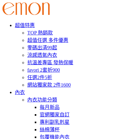
超值特惠
TOP 熱銷款
超值任選 多件優惠
零碼出清99起
涼感透氣內衣
抗溫差專區 發熱保暖
favori 2套折900
任選2件5折
網站獨家款 2件1600
內衣
內衣功能分類
每月新品
官網獨家自訂
專利副乳剋星
絲棉薄杯
包覆機能內衣