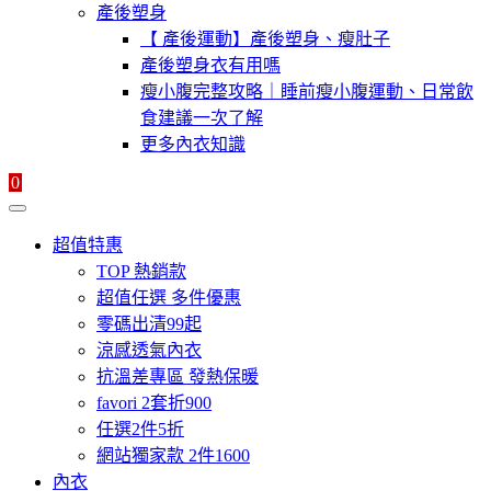
產後塑身
【 產後運動】產後塑身、瘦肚子
產後塑身衣有用嗎
瘦小腹完整攻略｜睡前瘦小腹運動、日常飲
食建議一次了解
更多內衣知識
0
超值特惠
TOP 熱銷款
超值任選 多件優惠
零碼出清99起
涼感透氣內衣
抗溫差專區 發熱保暖
favori 2套折900
任選2件5折
網站獨家款 2件1600
內衣