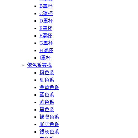
B罩杯
C罩杯
D罩杯
E罩杯
F罩杯
G罩杯
H罩杯
I罩杯
依色系尋找
粉色系
紅色系
金黃色系
藍色系
紫色系
黑色系
裸膚色系
咖啡色系
銀灰色系