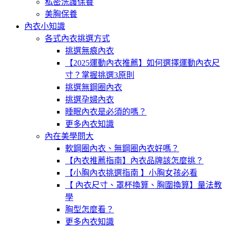
私密洗護保養
美胸保養
內衣小知識
各式內衣挑選方式
挑選無痕內衣
【2025運動內衣推薦】如何選擇運動內衣尺
寸？掌握挑選3原則
挑選無鋼圈內衣
挑選孕婦內衣
睡眠內衣是必須的嗎？
更多內衣知識
內在美學問大
軟鋼圈內衣、無鋼圈內衣好嗎？
【內衣推薦指南】內衣品牌該怎麼挑？
【小胸內衣挑選指南 】小胸女孩必看
【 內衣尺寸、罩杯換算、胸圍換算】量法教
學
胸型怎麼看？
更多內衣知識