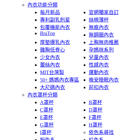
內衣功能分類
每月新品
官網獨家自訂
專利副乳剋星
絲棉薄杯
包覆機能內衣
無痕內衣
BraTop
無鋼圈內衣
厚墊爆乳內衣
上胸無肉推薦
雞胸低脊心
孕媽咪系列
少女內衣
兒童內衣
蕾絲內衣
性感內衣
MIT台灣製
運動內衣
50+ 媽媽內衣專區
晚安睡眠內衣
大尺碼內衣
前扣內衣
內衣罩杯分類
A罩杯
B罩杯
C罩杯
D罩杯
E罩杯
F罩杯
G罩杯
H罩杯
I罩杯
依色系尋找
粉色系
紅色系