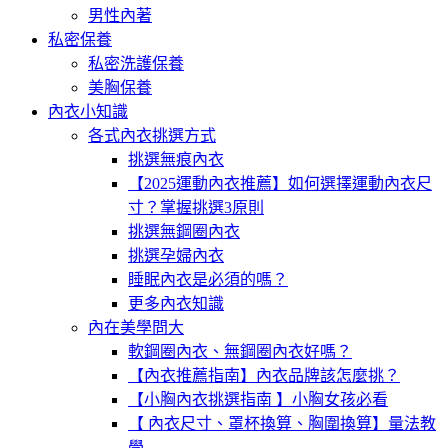
男性內著
私密保養
私密洗護保養
美胸保養
內衣小知識
各式內衣挑選方式
挑選無痕內衣
【2025運動內衣推薦】如何選擇運動內衣尺
寸？掌握挑選3原則
挑選無鋼圈內衣
挑選孕婦內衣
睡眠內衣是必須的嗎？
更多內衣知識
內在美學問大
軟鋼圈內衣、無鋼圈內衣好嗎？
【內衣推薦指南】內衣品牌該怎麼挑？
【小胸內衣挑選指南 】小胸女孩必看
【 內衣尺寸、罩杯換算、胸圍換算】量法教
學